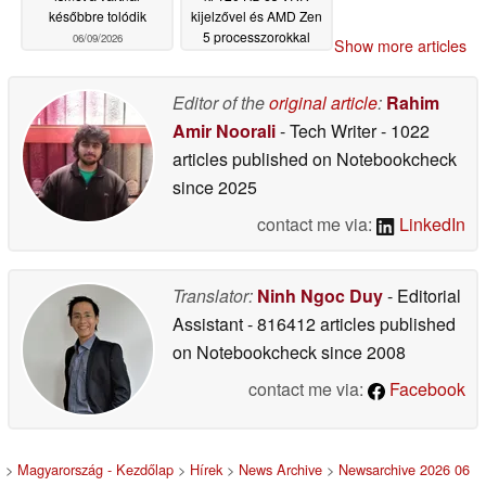
későbbre tolódik
kijelzővel és AMD Zen
5 processzorokkal
06/09/2026
Show more articles
06/09/2026
Editor of the
original article
:
Rahim
Amir Noorali
- Tech Writer
- 1022
articles published on Notebookcheck
since 2025
contact me via:
LinkedIn
Translator:
Ninh Ngoc Duy
- Editorial
Assistant
- 816412 articles published
on Notebookcheck
since 2008
contact me via:
Facebook
>
Magyarország - Kezdőlap
>
Hírek
>
News Archive
>
Newsarchive 2026 06