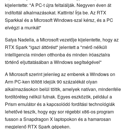
kijelentette: "A PC-t újra feltalálják. Negyven éven át
indítottál alkalmazásokat. Kattints! Írja be. Az RTX
Sparkkal és a Microsoft Windows-szal kérsz, és a PC
elvégzi a munkát"
Satya Nadella, a Microsoft vezetője kijelentette, hogy az
RTX Spark "igazi áttörést" jelentett a "mérő nélküli
intelligencia minden otthonba és minden íróasztalra
történő eljuttatásában a Windows segítségével"
A Microsoft szerint jelenleg az emberek a Windows on
Arm PC-ken töltött idejük 90 százalékát olyan
alkalmazásokon belül töltik, amelyek natívan, mindenféle
fordítóréteg nélkül futnak. Egyes eszközök, például a
Prism emulátor és a kapcsolódó fordítási technológiák
lehetővé teszik, hogy egy sor régebbi x86-os program
fusson a Snapdragon X laptopokon és a hamarosan
megjelenő RTX Spark gépeken.