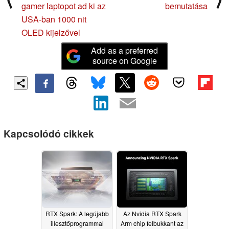
gamer laptopot ad ki az
bemutatása
USA-ban 1000 nit
OLED kijelzővel
Add as a preferred
source on Google
Kapcsolódó cikkek
RTX Spark: A legújabb
Az Nvidia RTX Spark
illesztőprogrammal
Arm chip felbukkant az