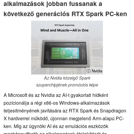
alkalmazások jobban fussanak a
következő generációs RTX Spark PC-ken
ⓘ Nvidia
Az Nvidia közelgő Spark
szuperchipjének promóciós képe
A Microsoft és az Nvidia az AI-t gyakorlati hídként
pozícionálja a régi x86-os Windows-alkalmazások
teljesítményének javítására az RTX Spark és Snapdragon
X hardverrel működő, újonnan megjelenő Arm-alapú PC-
ken. Míg az ügynöki AI és az emulációs eszközök
megkönnyíthetik az alkalmazások átalakítását és