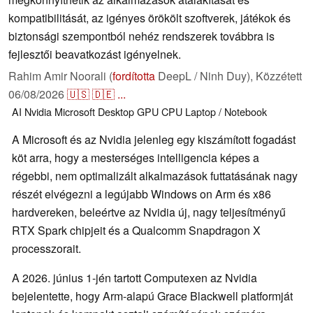
kompatibilitását, az igényes örökölt szoftverek, játékok és
biztonsági szempontból nehéz rendszerek továbbra is
fejlesztői beavatkozást igényelnek.
Rahim Amir Noorali (
fordította
DeepL / Ninh Duy),
Közzétett
06/08/2026
🇺🇸
🇩🇪
...
AI
Nvidia
Microsoft
Desktop
GPU
CPU
Laptop / Notebook
A Microsoft és az Nvidia jelenleg egy kiszámított fogadást
köt arra, hogy a mesterséges intelligencia képes a
régebbi, nem optimalizált alkalmazások futtatásának nagy
részét elvégezni a legújabb Windows on Arm és x86
hardvereken, beleértve az Nvidia új, nagy teljesítményű
RTX Spark chipjeit és a Qualcomm Snapdragon X
processzorait.
A 2026. június 1-jén tartott Computexen az Nvidia
bejelentette, hogy Arm-alapú Grace Blackwell platformját