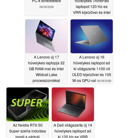
PC-k tönkretétele
hüvelykes ThinkPad
laptopot 120 Hz-es
06/09/2026
VRR kijelzővel és Intel
Panther Lake
processzorokkal
06/09/2026
A Lenovo új 17
A Lenovo új 16
hüvelykes laptopja 32
hüvelykes laptopot ad
GB RAM-mal és Intel
ki világszerte 1100 nit
Wildcat Lake
OLED kijelzővel és 105
processzorokkal
W-os GPU-val
06/09/2026
szélesebb körű
nemzetközi
megjelenést kap
06/09/2026
Az Nvidia RTX 50
A Dell világszerte új 14
Super széria indulása
hüvelykes laptopot ad
ismét a vártnál
ki 120 Hz-es VRR