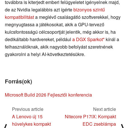
továbbra is kiterjedt emberi felügyeletet igényelnek majd,
de az Nvidia legalábbis azt ígérte
bizonyos szintű
kompatibilitást
a meglévő csalásgátló szoftverekkel, hogy
megnyugtassa a játékosokat, akik a GPU-tervező
kulcsfontosságú célcsoportját jelentik, még akkor is, ha
dedikáltabb hardvereket, például
a DGX Sparkot
kínál a
felhasználóknak, akik nagyobb befolyást szeretnének
gyakorolni a helyi AI-következtetésükre.
Forrás(ok)
Microsoft Build 2026 Fejlesztői konferencia
Previous article
Next article
A Lenovo új 15
Nitecore P17iX: Kompakt
hüvelykes kompakt
EDC zseblámpa
⟨
⟩