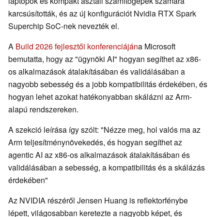
laptopok és kompakt asztali számítógépek számára
karcsúsították, és az új konfigurációt Nvidia RTX Spark
Superchip SoC-nek nevezték el.
A
Build 2026 fejlesztői konferenciáján
a Microsoft
bemutatta, hogy az "ügynöki AI" hogyan segíthet az x86-
os alkalmazások átalakításában és validálásában a
nagyobb sebesség és a jobb kompatibilitás érdekében, és
hogyan lehet azokat hatékonyabban skálázni az Arm-
alapú rendszereken.
A szekció leírása így szólt: "Nézze meg, hol valós ma az
Arm teljesítménynövekedés, és hogyan segíthet az
agentic AI az x86-os alkalmazások átalakításában és
validálásában a sebesség, a kompatibilitás és a skálázás
érdekében"
Az NVIDIA részéről Jensen Huang is reflektorfénybe
lépett, világosabban keretezte a nagyobb képet, és