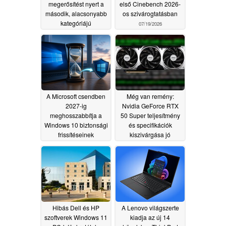
megerősítést nyert a
első Cinebench 2026-
második, alacsonyabb
os szivárogtatásban
kategóriájú
07/19/2026
konfiguráció
07/22/2026
A Microsoft csendben
Még van remény:
2027-ig
Nvidia GeForce RTX
meghosszabbítja a
50 Super teljesítmény
Windows 10 biztonsági
és specifikációk
frissítéseinek
kiszivárgása jó
támogatását
ár/teljesítmény arányra
06/28/2026
utal
06/11/2026
Hibás Dell és HP
A Lenovo világszerte
szoftverek Windows 11
kiadja az új 14