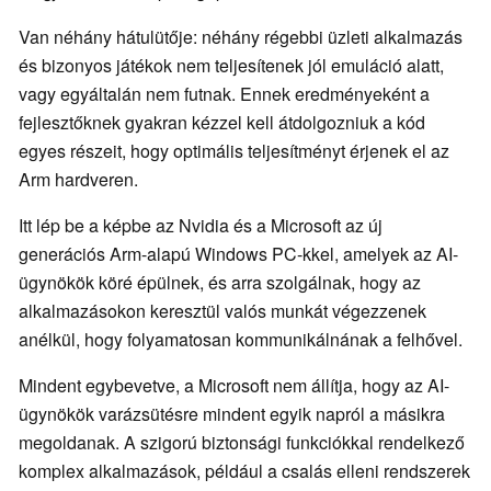
Van néhány hátulütője: néhány régebbi üzleti alkalmazás
és bizonyos játékok nem teljesítenek jól emuláció alatt,
vagy egyáltalán nem futnak. Ennek eredményeként a
fejlesztőknek gyakran kézzel kell átdolgozniuk a kód
egyes részeit, hogy optimális teljesítményt érjenek el az
Arm hardveren.
Itt lép be a képbe az Nvidia és a Microsoft az új
generációs Arm-alapú Windows PC-kkel, amelyek az AI-
ügynökök köré épülnek, és arra szolgálnak, hogy az
alkalmazásokon keresztül valós munkát végezzenek
anélkül, hogy folyamatosan kommunikálnának a felhővel.
Mindent egybevetve, a Microsoft nem állítja, hogy az AI-
ügynökök varázsütésre mindent egyik napról a másikra
megoldanak. A szigorú biztonsági funkciókkal rendelkező
komplex alkalmazások, például a csalás elleni rendszerek