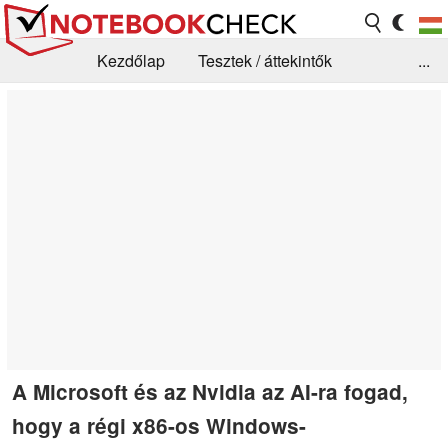
Kezdőlap
Tesztek / áttekintők
...
Hírek
GYIK / Technológia / Benchmarkok
Könyvtár
Kapcsolat
A Microsoft és az Nvidia az AI-ra fogad,
hogy a régi x86-os Windows-