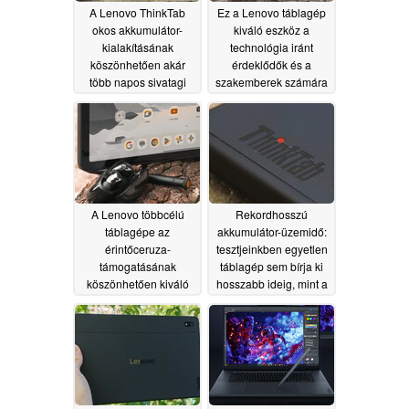
A Lenovo ThinkTab
Ez a Lenovo táblagép
okos akkumulátor-
kiváló eszköz a
kialakításának
technológia iránt
köszönhetően akár
érdeklődők és a
több napos sivatagi
szakemberek számára
használatnak is
06/14/2026
ellenáll
06/14/2026
A Lenovo többcélú
Rekordhosszú
táblagépe az
akkumulátor-üzemidő:
érintőceruza-
tesztjeinkben egyetlen
támogatásának
táblagép sem bírja ki
köszönhetően kiváló
hosszabb ideig, mint a
választás a diákok
Lenovo ThinkTab
számára
06/14/2026
06/14/2026