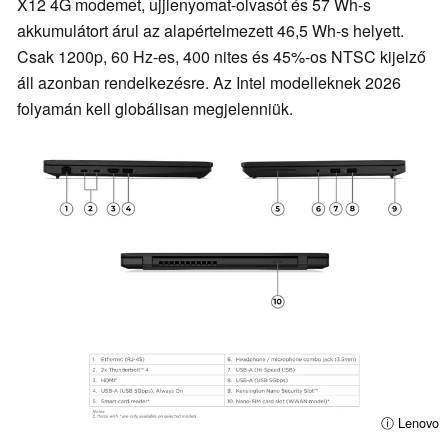
X12 4G modemet, ujjlenyomat-olvasót és 57 Wh-s
akkumulátort árul az alapértelmezett 46,5 Wh-s helyett.
Csak 1200p, 60 Hz-es, 400 nites és 45%-os NTSC kijelző
áll azonban rendelkezésre. Az Intel modelleknek 2026
folyamán kell globálisan megjelenniük.
ⓘ Lenovo