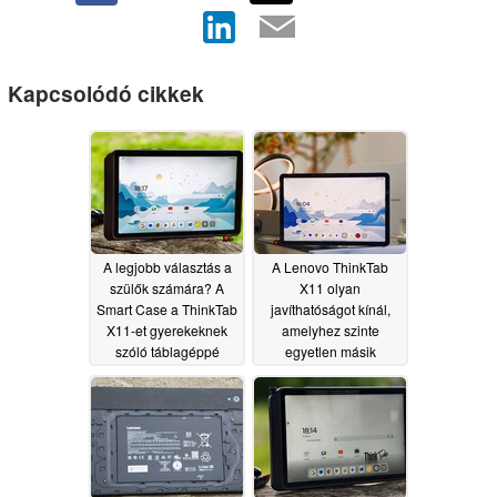
Kapcsolódó cikkek
A legjobb választás a
A Lenovo ThinkTab
szülők számára? A
X11 olyan
Smart Case a ThinkTab
javíthatóságot kínál,
X11-et gyerekeknek
amelyhez szinte
szóló táblagéppé
egyetlen másik
alakítja
táblagép sem érhet fel
06/14/2026
06/14/2026