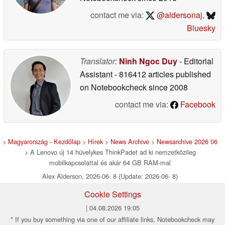
contact me via:
@aldersonaj
,
Bluesky
Translator:
Ninh Ngoc Duy
- Editorial
Assistant
- 816412 articles published
on Notebookcheck
since 2008
contact me via:
Facebook
>
Magyarország - Kezdőlap
>
Hírek
>
News Archive
>
Newsarchive 2026 06
> A Lenovo új 14 hüvelykes ThinkPadet ad ki nemzetközileg
mobilkapcsolattal és akár 64 GB RAM-mal
Alex Alderson, 2026-06- 8 (Update: 2026-06- 8)
Cookie Settings
| 04.08.2026 19:05
* If you buy something via one of our affiliate links, Notebookcheck may