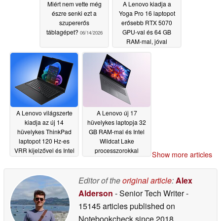
Miért nem vette még
A Lenovo kiadja a
észre senki ezt a
Yoga Pro 16 laptopot
szupererős
erősebb RTX 5070
táblagépet?
GPU-val és 64 GB
06/14/2026
RAM-mal, jóval
magasabb áron
06/09/2026
A Lenovo világszerte
A Lenovo új 17
kiadja az új 14
hüvelykes laptopja 32
hüvelykes ThinkPad
GB RAM-mal és Intel
laptopot 120 Hz-es
Wildcat Lake
VRR kijelzővel és Intel
processzorokkal
Show more articles
Panther Lake
szélesebb körű
processzorokkal
nemzetközi
megjelenést kap
Editor of the
original article
:
Alex
06/09/2026
06/09/2026
Alderson
- Senior Tech Writer
-
15145 articles published on
Notebookcheck
since 2018