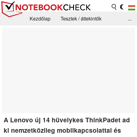
Kezdőlap
Tesztek / áttekintők
...
Hírek
GYIK / Technológia / Benchmarkok
Könyvtár
Kapcsolat
A Lenovo új 14 hüvelykes ThinkPadet ad
ki nemzetközileg mobilkapcsolattal és