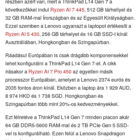
részben azért van, mert a ThinkPad L14 Gen 7 a
következőkkel indul
Ryzen AI 7 445
, 512 GB tárhellyel és
32 GB RAM-mal Írországban és az Egyesült Királyságban.
Ezzel szemben a Lenovo ugyanazt a laptopot értékesíti a
Ryzen AI 5 430
, 256 GB tárhelyet és 16 GB SSD-t kínál
Ausztráliában, Hongkongban és Szingapúrban.
Ráadásul Európában is csak drágább komponensekkel
lehet konfigurálni a ThinkPad L14 Gen 7-et. A cikk
írásakor a
Ryzen AI 7 Pro 450
az egyetlen másik
processzor Európában, amelyet a Lenovo 2374 eurós és
2035 fontos áron kínál. Eközben a laptop ára 1 929 AUD,
8 974 HKD és 1 738 SGD. Hongkongban és
Szingapúrban több mint 20%-os kedvezményekkel.
Ezt félretéve a ThinkPad L14 Gen 7 minden piacon akár
64 GB DDR5-5600 RAM-mal és 2 TB PCIe Gen 5 SSD-
vel is konfigurálható. Ezen felül a Lenovo Snapdragon