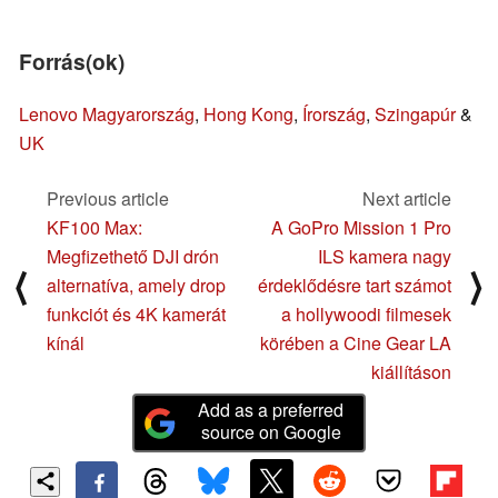
Forrás(ok)
Lenovo Magyarország
,
Hong Kong
,
Írország
,
Szingapúr
&
UK
Previous article
Next article
KF100 Max:
A GoPro Mission 1 Pro
Megfizethető DJI drón
ILS kamera nagy
⟨
⟩
alternatíva, amely drop
érdeklődésre tart számot
funkciót és 4K kamerát
a hollywoodi filmesek
kínál
körében a Cine Gear LA
kiállításon
Add as a preferred
source on Google