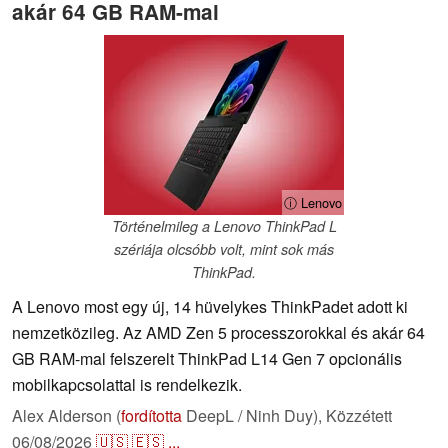
akár 64 GB RAM-mal
ⓘ Lenovo
Történelmileg a Lenovo ThinkPad L
szériája olcsóbb volt, mint sok más
ThinkPad.
A Lenovo most egy új, 14 hüvelykes ThinkPadet adott ki
nemzetközileg. Az AMD Zen 5 processzorokkal és akár 64
GB RAM-mal felszerelt ThinkPad L14 Gen 7 opcionális
mobilkapcsolattal is rendelkezik.
Alex Alderson (
fordította
DeepL / Ninh Duy),
Közzétett
06/08/2026
🇺🇸
🇪🇸
...