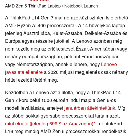
AMD
Zen 5
ThinkPad
Laptop / Notebook
Launch
A ThinkPad L14 Gen 7 már nemzetközi szinten is elérhető
AMD Ryzen AI 400 processzorral. A 14 hüvelykes laptop
jelenleg Ausztráliába, Kelet-Ázsiába, Délkelet-Ázsiába és
Európa egyes részeire jutott el. A Lenovo azonban még
nem kezdte meg az értékesítését Észak-Amerikában vagy
néhány európai országban, például Franciaországban
vagy Németországban, annak ellenére, hogy
Lenovo
javaslata ellenére
a 2026 májusi megjelenés csak néhány
héttel ezelőtt történt meg.
Kezdetben a Lenovo azt állította, hogy a ThinkPad L14
Gen 7 körülbelül 1500 euróért indul majd a Gen 6-os
modell leváltására, amelyet
januárban áttekintettünk
. Míg
az utóbbi sokkal gyorsabb processzorokat tartalmazott
mint elődje
(jelenleg 699 $ az Amazonon)
, a ThinkPad
L16 még mindig AMD Zen 5 processzorokkal rendelkezik