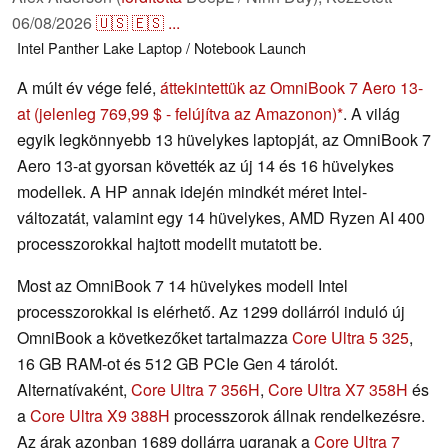
06/08/2026
🇺🇸
🇪🇸
...
Intel
Panther Lake
Laptop / Notebook
Launch
A múlt év vége felé,
áttekintettük az OmniBook 7 Aero 13-
at
(jelenleg 769,99 $ - felújítva az Amazonon)
. A világ
egyik legkönnyebb 13 hüvelykes laptopját, az OmniBook 7
Aero 13-at gyorsan követték az új 14 és 16 hüvelykes
modellek. A HP annak idején mindkét méret Intel-
változatát, valamint egy 14 hüvelykes, AMD Ryzen AI 400
processzorokkal hajtott modellt mutatott be.
Most az OmniBook 7 14 hüvelykes modell Intel
processzorokkal is elérhető. Az 1299 dollárról induló új
OmniBook a következőket tartalmazza
Core Ultra 5 325
,
16 GB RAM-ot és 512 GB PCIe Gen 4 tárolót.
Alternatívaként,
Core Ultra 7 356H
,
Core Ultra X7 358H
és
a
Core Ultra X9 388H
processzorok állnak rendelkezésre.
Az árak azonban 1689 dollárra ugranak a
Core Ultra 7