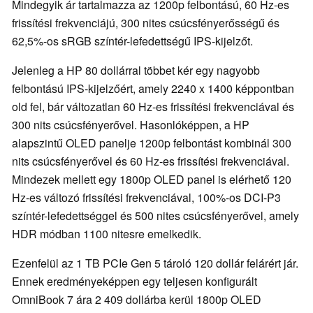
Mindegyik ár tartalmazza az 1200p felbontású, 60 Hz-es
frissítési frekvenciájú, 300 nites csúcsfényerősségű és
62,5%-os sRGB színtér-lefedettségű IPS-kijelzőt.
Jelenleg a HP 80 dollárral többet kér egy nagyobb
felbontású IPS-kijelzőért, amely 2240 x 1400 képpontban
old fel, bár változatlan 60 Hz-es frissítési frekvenciával és
300 nits csúcsfényerővel. Hasonlóképpen, a HP
alapszintű OLED panelje 1200p felbontást kombinál 300
nits csúcsfényerővel és 60 Hz-es frissítési frekvenciával.
Mindezek mellett egy 1800p OLED panel is elérhető 120
Hz-es változó frissítési frekvenciával, 100%-os DCI-P3
színtér-lefedettséggel és 500 nites csúcsfényerővel, amely
HDR módban 1100 nitesre emelkedik.
Ezenfelül az 1 TB PCIe Gen 5 tároló 120 dollár felárért jár.
Ennek eredményeképpen egy teljesen konfigurált
OmniBook 7 ára 2 409 dollárba kerül 1800p OLED