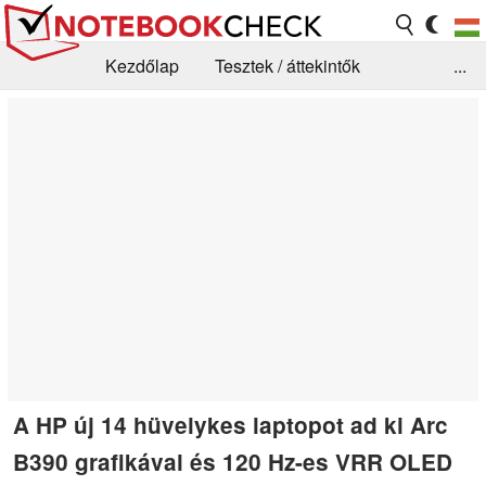
Kezdőlap
Tesztek / áttekintők
...
Hírek
GYIK / Technológia / Benchmarkok
Könyvtár
Kapcsolat
A HP új 14 hüvelykes laptopot ad ki Arc
B390 grafikával és 120 Hz-es VRR OLED