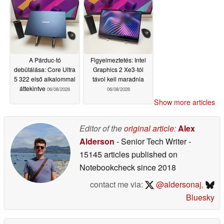
A Párduc-tó
Figyelmeztetés: Intel
debütálása: Core Ultra
Graphics 2 Xe3-tól
5 322 első alkalommal
távol kell maradnia
áttekintve
06/08/2026
06/08/2026
Show more articles
Editor of the
original article
:
Alex
Alderson
- Senior Tech Writer
-
15145 articles published on
Notebookcheck
since 2018
contact me via:
@aldersonaj
,
Bluesky