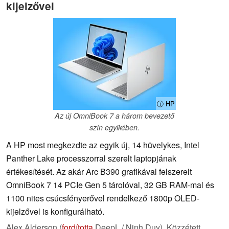
kijelzővel
ⓘ HP
Az új OmniBook 7 a három bevezető
szín egyikében.
A HP most megkezdte az egyik új, 14 hüvelykes, Intel
Panther Lake processzorral szerelt laptopjának
értékesítését. Az akár Arc B390 grafikával felszerelt
OmniBook 7 14 PCIe Gen 5 tárolóval, 32 GB RAM-mal és
1100 nites csúcsfényerővel rendelkező 1800p OLED-
kijelzővel is konfigurálható.
Alex Alderson (
fordította
DeepL / Ninh Duy),
Közzétett