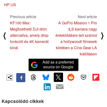
HP US
Previous article
Next article
KF100 Max:
A GoPro Mission 1 Pro
Megfizethető DJI drón
ILS kamera nagy
⟨
⟩
alternatíva, amely drop
érdeklődésre tart számot
funkciót és 4K kamerát
a hollywoodi filmesek
kínál
körében a Cine Gear LA
kiállításon
Add as a preferred
source on Google
Kapcsolódó cikkek