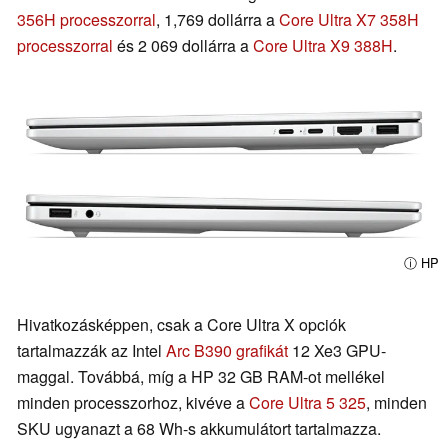
356H processzorral
, 1,769 dollárra a
Core Ultra X7 358H
processzorral
és 2 069 dollárra a
Core Ultra X9 388H
.
ⓘ HP
Hivatkozásképpen, csak a Core Ultra X opciók
tartalmazzák az Intel
Arc B390 grafikát
12 Xe3 GPU-
maggal. Továbbá, míg a HP 32 GB RAM-ot mellékel
minden processzorhoz, kivéve a
Core Ultra 5 325
, minden
SKU ugyanazt a 68 Wh-s akkumulátort tartalmazza.