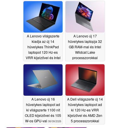
06/13/2026
A Lenovo világszerte
A Lenovo új 17
kiadja az új 14
hüvelykes laptopja 32
hüvelykes ThinkPad
GB RAM-mal és Intel
laptopot 120 Hz-es
Wildcat Lake
VRR kijelzővel és Intel
processzorokkal
Panther Lake
szélesebb körű
processzorokkal
nemzetközi
megjelenést kap
06/09/2026
06/09/2026
A Lenovo új 16
A Dell világszerte új 14
hüvelykes laptopot ad
hüvelykes laptopot ad
ki világszerte 1100 nit
ki 120 Hz-es VRR
OLED kijelzővel és 105
kijelzővel és AMD Zen
W-os GPU-val
5 processzorokkal
06/09/2026
06/09/2026