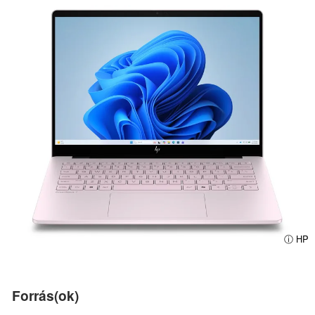
ⓘ HP
Forrás(ok)