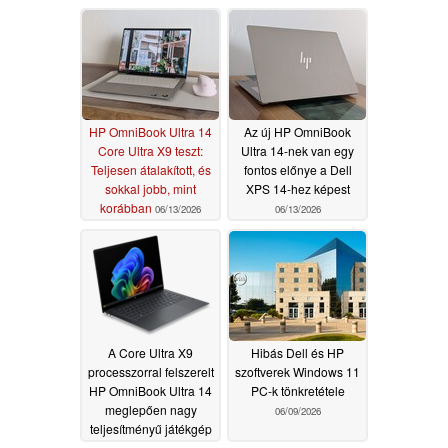
HP OmniBook Ultra 14
Az új HP OmniBook
Core Ultra X9 teszt:
Ultra 14-nek van egy
Teljesen átalakított, és
fontos előnye a Dell
sokkal jobb, mint
XPS 14-hez képest
korábban
06/13/2026
06/13/2026
A Core Ultra X9
Hibás Dell és HP
processzorral felszerelt
szoftverek Windows 11
HP OmniBook Ultra 14
PC-k tönkretétele
meglepően nagy
06/09/2026
teljesítményű játékgép