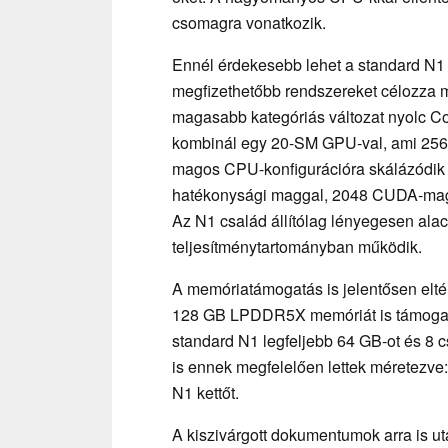
csomagra vonatkozik.
Ennél érdekesebb lehet a standard N1 
megfizethetőbb rendszereket célozza me
magasabb kategóriás változat nyolc C
kombinál egy 20-SM GPU-val, ami 2560
magos CPU-konfigurációra skálázódik 
hatékonysági maggal, 2048 CUDA-magot
Az N1 család állítólag lényegesen ala
teljesítménytartományban működik.
A memóriatámogatás is jelentősen eltér
128 GB LPDDR5X memóriát is támogat 1
standard N1 legfeljebb 64 GB-ot és 8 c
is ennek megfelelően lettek méretezve
N1 kettőt.
A kiszivárgott dokumentumok arra is ut