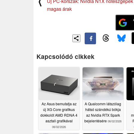
⟨
Új PC-korszak: Nvidia N1X noteszgépek
magas árak
Kapcsolódó cikkek
Az Asus bemutatja az
A Qualcomm látszólag
új XG Core grafikus
hátsó szándékú bókja
dokkolót AMD RDNA 4
az Nvidia RTX Spark
m
asztali grafikával
bejelentésére
06/02/2026
06/02/2026