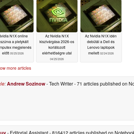
lehetőséggel
processzorokkal
06/01/2026
06/01/2026
vidia N1X online
Az Nvidia N1X
Az Nvidia N1X idén
iszúrva a pletykált
kiszivárgása 2026-os
debütál a Dell és
mputex megjelenés
korlátozott
Lenovo laptopok
előtt
elérhetőségre utal
mellett
05/25/2026
02/24/2026
04/25/2026
ow more articles
cle
:
Andrew Sozinow
- Tech Writer
- 71 articles published on 
Duy
- Editorial Assistant
- 816412 articles published on Notebo