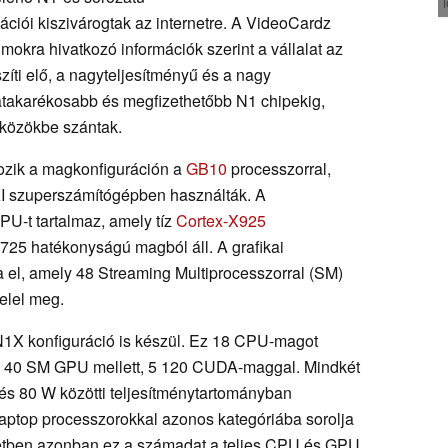
ációi kiszivárogtak az internetre. A VideoCardz
mokra hivatkozó információk szerint a vállalat az
zíti elő, a nagyteljesítményű és a nagy
takarékosabb és megfizethetőbb N1 chipekig,
közökbe szántak.
tozik a magkonfiguráción a
GB10
processzorral,
AI szuperszámítógépben használták. A
PU-t tartalmaz, amely tíz
Cortex-X925
A725 hatékonyságú magból áll. A grafikai
a el, amely 48 Streaming Multiprocesszorral (SM)
elel meg.
 N1X konfiguráció is készül. Ez 18 CPU-magot
y 40 SM GPU mellett, 5 120 CUDA-maggal. Mindkét
és 80 W közötti teljesítménytartományban
aptop processzorokkal azonos kategóriába sorolja
étben azonban ez a számadat a teljes CPU és GPU