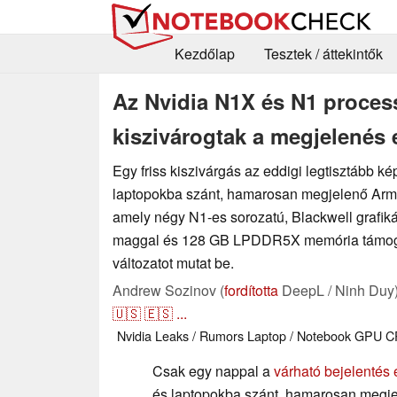
Kezdőlap
Tesztek / áttekintők
Az Nvidia N1X és N1 proces
kiszivárogtak a megjelenés e
Egy friss kiszivárgás az eddigi legtisztább ké
laptopokba szánt, hamarosan megjelenő Arm 
amely négy N1-es sorozatú, Blackwell grafik
maggal és 128 GB LPDDR5X memória támoga
változatot mutat be.
Andrew Sozinov (
fordította
DeepL / Ninh Duy
🇺🇸
🇪🇸
...
Nvidia
Leaks / Rumors
Laptop / Notebook
GPU
C
Csak egy nappal a
várható bejelentés e
és laptopokba szánt, hamarosan megje