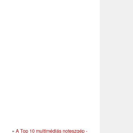
»
A Top 10 multimédiás noteszgép -