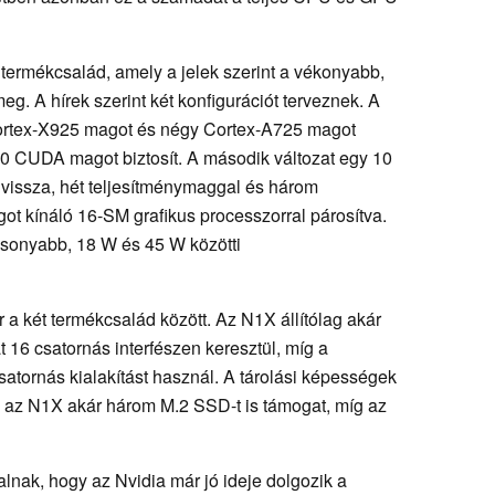
termékcsalád, amely a jelek szerint a vékonyabb,
g. A hírek szerint két konfigurációt terveznek. A
ortex-X925 magot és négy Cortex-A725 magot
 CUDA magot biztosít. A második változat egy 10
vissza, hét teljesítménymaggal és három
 kínáló 16-SM grafikus processzorral párosítva.
csonyabb, 18 W és 45 W közötti
 a két termékcsalád között. Az N1X állítólag akár
6 csatornás interfészen keresztül, míg a
satornás kialakítást használ. A tárolási képességek
: az N1X akár három M.2 SSD-t is támogat, míg az
alnak, hogy az Nvidia már jó ideje dolgozik a