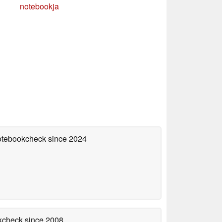
notebookja
Notebookcheck
since 2024
okcheck
since 2008