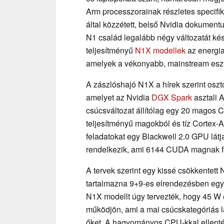
Arm processzorainak részletes specifik
által közzétett, belső Nvidia dokumentu
N1 család legalább négy változatát kés
teljesítményű
N1X modellek
az energia
amelyek a vékonyabb, mainstream esz
A zászlóshajó N1X a hírek szerint osz
amelyet az Nvidia
DGX Spark
asztali 
csúcsváltozat állítólag egy 20 magos C
teljesítményű magokból és tíz Cortex-
feladatokat egy Blackwell 2.0 GPU látj
rendelkezik, ami 6144 CUDA magnak f
A tervek szerint egy kissé csökkentett
tartalmazna 9+9-es elrendezésben eg
N1X modellt úgy tervezték, hogy 45 W 
működjön, ami a mai csúcskategóriás l
őket. A hagyományos CPU-kkal ellent