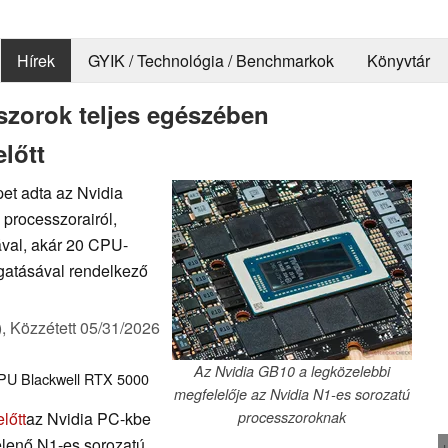
Hírek
GYIK / Technológia / Benchmarkok
Könyvtár
szorok teljes egészében
lőtt
pet adta az Nvidia
processzorairól,
ával, akár 20 CPU-
tásával rendelkező
),
Közzétett
05/31/2026
Az Nvidia GB10 a legközelebbi
PU
Blackwell RTX 5000
megfelelője az Nvidia N1-es sorozatú
lőtt
az Nvidia PC-kbe
processzoroknak
lenő N1-es sorozatú