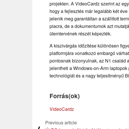
projekten. A VideoCardz szerint az egyi
hogy a fejlesztés már legalább két éve
jelenik meg garantáltan a szállított te
piacra, de a dokumentumok azt mutatjá
ütemtervének részét képezték.
A kiszivárgás időzítése különösen figy
platformjára vonatkozó embargó várhat
pontosnak bizonyulnak, az N1 család a
jelentheti a Windows-on-Arm laptopok
technológiát és a nagy teljesítményű B
Forrás(ok)
VideoCardz
Previous article