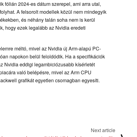
k fólián 2024-es dátum szerepel, ami arra utal,
 folyhat. A felsorolt modellek közül nem mindegyik
rmékekben, és néhány talán soha nem is kerül
k, hogy ezek legalább az Nvidia eredeti
elemre méltó, mivel az Nvidia új Arm-alapú PC-
óan napokon belül feloldódik. Ha a specifikációk
z Nvidia eddigi legambiciózusabb kísérletét
 piacára való belépésre, mivel az Arm CPU
lackwell grafikát egyetlen csomagban egyesíti.
Next article