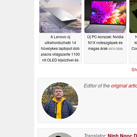
A Lenovo új
Új PC-korszak: Nvidia
N
ultrahordozható 14
N1X noteszgépek és
k
hüvelykes laptopot dob
magas árak
Co
05/31/2026
piacra világszerte 1100
nit OLED kijelzővel és
két SSD foglalattal
Sh
06/01/2026
Editor of the
original arti
Translator:
Ninh Ngoc 