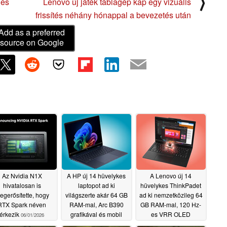
⟩
 és
Lenovo új játék táblagép kap egy vizuális
frissítés néhány hónappal a bevezetés után
Add as a preferred
source on Google
Az Nvidia N1X
A HP új 14 hüvelykes
A Lenovo új 14
hivatalosan is
laptopot ad ki
hüvelykes ThinkPadet
egerősítette, hogy
világszerte akár 64 GB
ad ki nemzetközileg 64
RTX Spark néven
RAM-mal, Arc B390
GB RAM-mal, 120 Hz-
érkezik
grafikával és mobil
es VRR OLED
06/01/2026
csatlakozási
kijelzővel és AMD