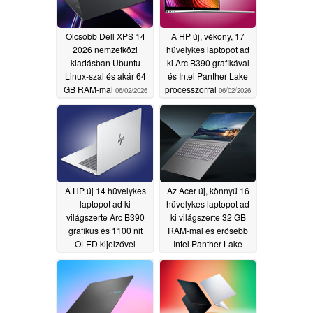
Olcsóbb Dell XPS 14
A HP új, vékony, 17
2026 nemzetközi
hüvelykes laptopot ad
kiadásban Ubuntu
ki Arc B390 grafikával
Linux-szal és akár 64
és Intel Panther Lake
GB RAM-mal
processzorral
06/02/2026
06/02/2026
A HP új 14 hüvelykes
Az Acer új, könnyű 16
laptopot ad ki
hüvelykes laptopot ad
világszerte Arc B390
ki világszerte 32 GB
grafikus és 1100 nit
RAM-mal és erősebb
OLED kijelzővel
Intel Panther Lake
processzorral
06/02/2026
06/02/2026