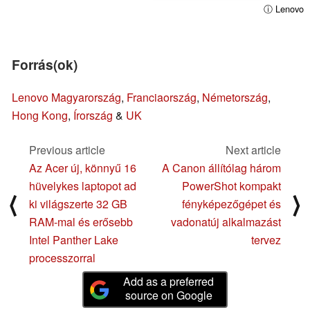
ⓘ Lenovo
Forrás(ok)
Lenovo Magyarország
,
Franciaország
,
Németország
,
Hong Kong
,
Írország
&
UK
Previous article
Next article
Az Acer új, könnyű 16
A Canon állítólag három
hüvelykes laptopot ad
PowerShot kompakt
⟨
⟩
ki világszerte 32 GB
fényképezőgépet és
RAM-mal és erősebb
vadonatúj alkalmazást
Intel Panther Lake
tervez
processzorral
Add as a preferred
source on Google