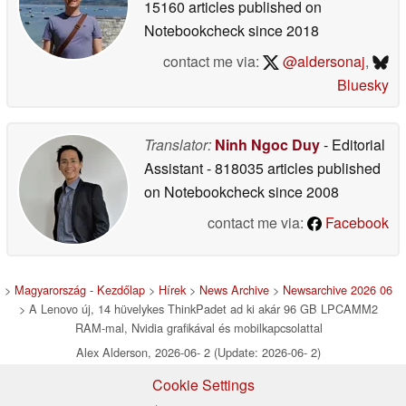
15160 articles published on
Notebookcheck
since 2018
contact me via:
@aldersonaj
,
Bluesky
Translator:
Ninh Ngoc Duy
- Editorial
Assistant
- 818035 articles published
on Notebookcheck
since 2008
contact me via:
Facebook
>
Magyarország - Kezdőlap
>
Hírek
>
News Archive
>
Newsarchive 2026 06
> A Lenovo új, 14 hüvelykes ThinkPadet ad ki akár 96 GB LPCAMM2
RAM-mal, Nvidia grafikával és mobilkapcsolattal
Alex Alderson, 2026-06- 2 (Update: 2026-06- 2)
Cookie Settings