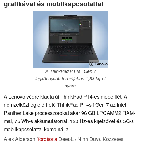
grafikával és mobilkapcsolattal
ⓘ Lenovo
A ThinkPad P14s i Gen 7
legkönnyebb formájában 1,63 kg-ot
nyom.
A Lenovo végre kiadta új ThinkPad P14-es modelljét. A
nemzetközileg elérhető ThinkPad P14s i Gen 7 az Intel
Panther Lake processzorokat akár 96 GB LPCAMM2 RAM-
mal, 75 Wh-s akkumulátorral, 120 Hz-es kijelzővel és 5G-s
mobilkapcsolattal kombinálja.
Alex Alderson (
fordította
DeepL / Ninh Duy),
Közzétett