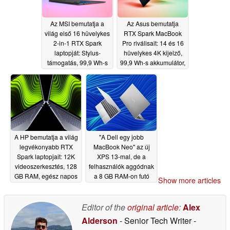
Az MSI bemutatja a
Az Asus bemutatja
világ első 16 hüvelykes
RTX Spark MacBook
2-in-1 RTX Spark
Pro riválisait: 14 és 16
laptopját: Stylus-
hüvelykes 4K kijelző,
támogatás, 99,9 Wh-s
99,9 Wh-s akkumulátor,
akkumulátor
128 GB RAM
06/02/2026
06/01/2026
A HP bemutatja a világ
"A Dell egy jobb
legvékonyabb RTX
MacBook Neo" az új
Spark laptopjait: 12K
XPS 13-mal, de a
videoszerkesztés, 128
felhasználók aggódnak
GB RAM, egész napos
a 8 GB RAM-on futó
Show more articles
akkumulátor
Windows 11 miatt
06/01/2026
06/01/2026
Editor of the
original article
:
Alex
Alderson
- Senior Tech Writer
-