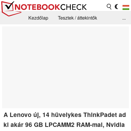
Kezdőlap
Tesztek / áttekintők
...
Hírek
GYIK / Technológia / Benchmarkok
Könyvtár
Kapcsolat
A Lenovo új, 14 hüvelykes ThinkPadet ad
ki akár 96 GB LPCAMM2 RAM-mal, Nvidia