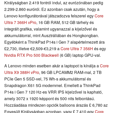
Királyságban 2.419 fontról indul, az eurózónában pedig
2.299-2.860 euróról. Ez azonban csak azután, hogy a
Lenovo konfigurátorával játszadozva felszerel egy
Core
Ultra 7 366H vPro
, 16 GB RAM, 512 GB tárhely és
integrált grafika, valamint ugyanazzal a kijelzővel és
akkumulátorral, mint Ausztráliában és Hongkongban.
Egyébként a ThinkPad P14s i Gen 7 alapértelmezett ára
£2,730, illetve €2,509-€3,219 a
Core Ultra 7 356H
és egy
Nvidia RTX Pro 500 Blackwell
(6 GB) laptop GPU-val.
A Lenovo minden esetben akár a laptopot is kínálja a
Core
Ultra X9 388H vPro
, 96 GB LPCAMM2 RAM-mal, 2 TB
PCIe Gen 5 SSD-vel, 75 Wh-s akkumulátorral és
Snapdragon X61 5G modemmel. Emellett a ThinkPad
P14s i Gen 7 120 Hz-es VRR IPS kijelzővel is kapható,
amely 3072 x 1920 képpont és 500 nits felbontású.
Hozzáadása mindezen opciók balloons árazás £ 6,780 az
Egyesült Királyságban azonban, vagy £ 7,410 egy
Core