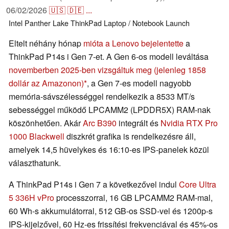
06/02/2026
🇺🇸
🇩🇪
...
Intel
Panther Lake
ThinkPad
Laptop / Notebook
Launch
Eltelt néhány hónap
mióta a Lenovo bejelentette
a
ThinkPad P14s i Gen 7-et. A Gen 6-os modell leváltása
novemberben 2025-ben vizsgáltuk meg
(jelenleg 1858
dollár az Amazonon)
, a Gen 7-es modell nagyobb
memória-sávszélességgel rendelkezik a 8533 MT/s
sebességgel működő LPCAMM2 (LPDDR5X) RAM-nak
köszönhetően. Akár
Arc B390
integrált és
Nvidia RTX Pro
1000 Blackwell
diszkrét grafika is rendelkezésre áll,
amelyek 14,5 hüvelykes és 16:10-es IPS-panelek közül
választhatunk.
A ThinkPad P14s i Gen 7 a következővel indul
Core Ultra
5 336H vPro
processzorral, 16 GB LPCAMM2 RAM-mal,
60 Wh-s akkumulátorral, 512 GB-os SSD-vel és 1200p-s
IPS-kijelzővel, 60 Hz-es frissítési frekvenciával és 45%-os