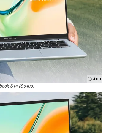
ⓘ Asus
book S14 (S5408)