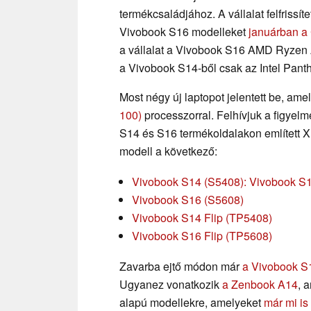
termékcsaládjához. A vállalat felfrissí
Vivobook S16 modelleket
januárban a
a vállalat a Vivobook S16 AMD Ryzen A
a Vivobook S14-ből csak az Intel Panth
Most négy új laptopot jelentett be, a
100)
processzorral. Felhívjuk a figyelm
S14 és S16 termékoldalakon említett X
modell a következő:
Vivobook S14 (S5408): Vivobook S
Vivobook S16 (S5608)
Vivobook S14 Flip (TP5408)
Vivobook S16 Flip (TP5608)
Zavarba ejtő módon már
a Vivobook S
Ugyanez vonatkozik
a Zenbook A14
, 
alapú modellekre, amelyeket
már mi is 