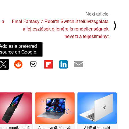
Next article
n a
Final Fantasy 7 Rebirth Switch 2 felülvizsgálata
⟩
a fejlesztések ellenére is rendetlenségnek
nevezi a teljesítményt
Add as a preferred
source on Google
 nem megfizethető:
A Lenovo új, könnyű,
A HP új kompakt