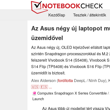
Kezdőlap
Tesztek / áttekintők
Az Asus négy új laptopot mu
üzemidővel
Az Asus négy új, OLED kijelzővel ellátott lapt
szintén Snapdragon processzorokkal és M.2 
felszerelt Vivobook S14 (S5408), Vivobook 
S14 Flip (TP5408) és Vivobook S16 Flip (TP5
üzemidőt is biztosít.
Alex Alderson (
fordította
DeepL / Ninh Duy),
🇺🇸
🇪🇸
...
Computex
Snapdragon X Series
Convertible / 
Launch
Az Asus több új modellel tért vissza V