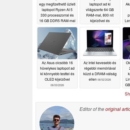
egy megfizethető üzleti
laptopot ad ki
Ak
laptopot Ryzen AI 5
világszerte 64 GB
330 processzorral és
RAM-mal, 800 nit
p
16 GB DDR5 RAM-mal
kijelzővel és
Len
mobilkapcsolattal
06/17/2026
Thi
06/04/2026
Az Asus olcsóbb 16
Az Intel kevesebb és
Ol
hüvelykes laptopot ad
régebbi memóriával
ki könnyebb testtel és
küzd a DRAM-válság
k
OLED kijelzővel
ellen
Li
06/02/2026
GB
06/03/2026
Sh
Editor of the
original arti