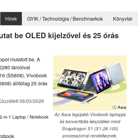
Hírek
GYIK / Technológia / Benchmarkok
Könyvtár
tat be OLED kijelzővel és 25 órás
opot mutatott be. A
2280 tárolóval
S16 (S5608), Vivobook
608) állítólag 25 órás
Közzétett
06/03/2026
ⓘ Asus
Az Asus legújabb Vivobook laptopjai
2-in-1
Laptop / Notebook
és konvertibilis készülékei mind
Snapdragon X1 (X1-26-100)
ivobook
processzorral rendelkeznek.