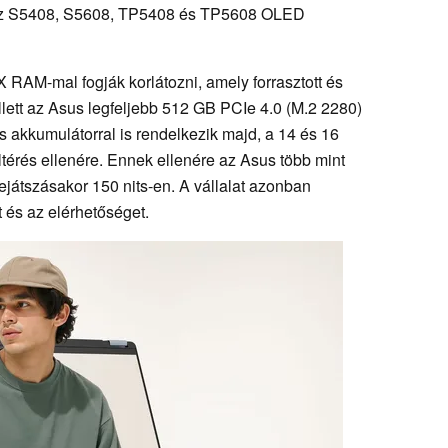
gy az S5408, S5608, TP5408 és TP5608 OLED
AM-mal fogják korlátozni, amely forrasztott és
llett az Asus legfeljebb 512 GB PCIe 4.0 (M.2 2280)
s akkumulátorral is rendelkezik majd, a 14 és 16
ltérés ellenére. Ennek ellenére az Asus több mint
ejátszásakor 150 nits-en. A vállalat azonban
 és az elérhetőséget.