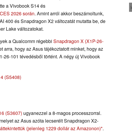
tette a Vivobook S14 és
 CES 2026 során
. Amint arról akkor beszámoltunk,
I 400 és Snapdragon X2 változatát mutatta be, de
er Lake változatokat.
melyek a Qualcomm régebbi
Snapdragon X (X1P-26-
et arra, hogy az Asus tájékoztatott minket, hogy az
1-26-101 tévedésből történt. A négy új Vivobook
14 (S5408)
16 (S3607)
ugyanezzel a 8-magos processzorral.
amelyet az Asus azóta lecserélt Snapdragon X2-
áttekintettük
(jelenleg 1229 dollár az Amazonon)
.