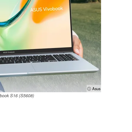
ⓘ Asus
book S16 (S5608)