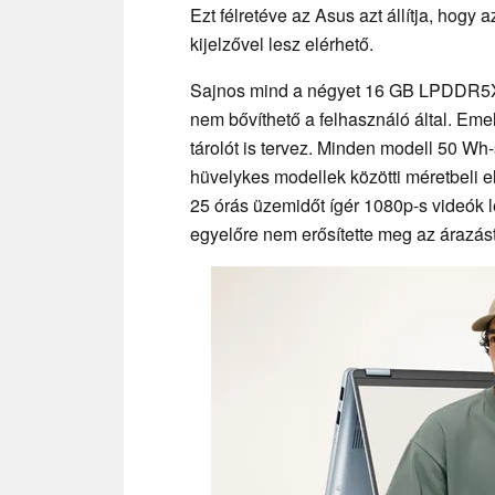
Ezt félretéve az Asus azt állítja, ho
kijelzővel lesz elérhető.
Sajnos mind a négyet 16 GB LPDDR5X R
nem bővíthető a felhasználó által. Eme
tárolót is tervez. Minden modell 50 Wh-
hüvelykes modellek közötti méretbeli e
25 órás üzemidőt ígér 1080p-s videók l
egyelőre nem erősítette meg az árazást