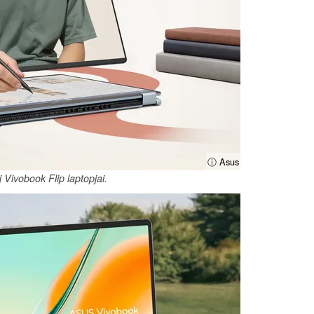
ⓘ Asus
 Vivobook Flip laptopjai.