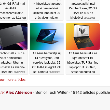
ár 64 GB RAM-mal
14 hüvelykes laptopot
laptopot ad ki Intel
és AMD
ad ki nemzetközi
Panther Lake, 32 GB
rocesszorokkal: A
szinten több mint 20
RAM és 800 nit
ovo nemzetközileg
órás akkumulátor-
kijelzővel
06/03/2026
is kiadja az új
üzemidővel és két SSD
nkPad L16 laptopot
foglalattal
06/03/2026
06/04/2026
csóbb Dell XPS 14
Az Asus bemutatja új
Az Asus bemutatja az
2026 nemzetközi
14 hüvelykes, 360
újratervezett 16
iadásban Ubuntu
csuklós laptopját: 32
hüvelykes TUF Gaming
nux-szal és akár 64
GB RAM, integrált toll,
laptopot: RTX 5070,
 RAM-mal
két kamera
szakértői hűtés és
06/02/2026
06/02/2026
tartósság
06/02/2026
ow more articles
cle
:
Alex Alderson
- Senior Tech Writer
- 15142 articles publi