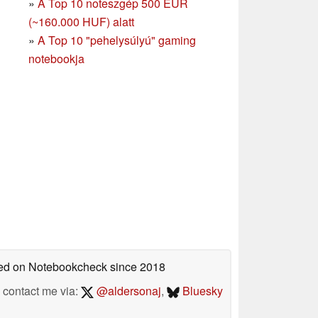
»
A Top 10 noteszgép 500 EUR
(~160.000 HUF) alatt
»
A Top 10 "pehelysúlyú" gaming
notebookja
shed on Notebookcheck
since 2018
contact me via:
@aldersonaj
,
Bluesky