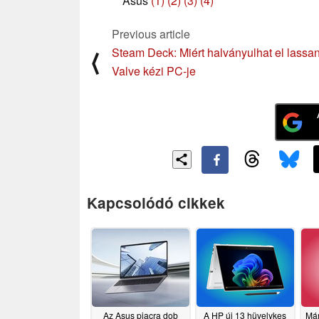
Asus
(1)
(2)
(3)
(4)
Previous article
Steam Deck: Miért halványulhat el lassa
⟨
Valve kézi PC-je
Kapcsolódó cikkek
Az Asus piacra dob
A HP új 13 hüvelykes
Már