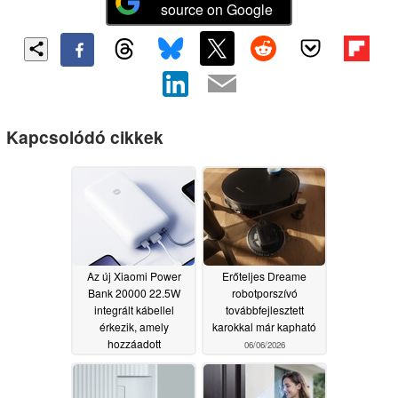
source on Google
Kapcsolódó cikkek
Az új Xiaomi Power
Erőteljes Dreame
Bank 20000 22.5W
robotporszívó
integrált kábellel
továbbfejlesztett
érkezik, amely
karokkal már kapható
hozzáadott
06/06/2026
akkumulátor-
egészségügy
funkciókat tartalmaz