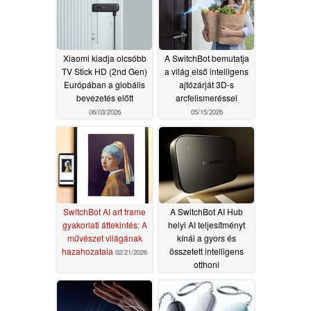
06/06/2026
Xiaomi kiadja olcsóbb
A SwitchBot bemutatja
TV Stick HD (2nd Gen)
a világ első intelligens
Európában a globális
ajtózárját 3D-s
bevezetés előtt
arcfelismeréssel
06/03/2026
05/15/2026
SwitchBot AI art frame
A SwitchBot AI Hub
gyakorlati áttekintés: A
helyi AI teljesítményt
művészet világának
kínál a gyors és
hazahozatala
összetett intelligens
02/21/2026
otthoni
automatizáláshoz
01/19/2026