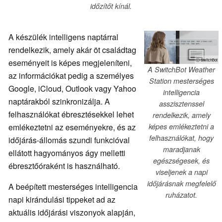
időzítőt kínál.
A készülék intelligens naptárral
rendelkezik, amely akár öt családtag
eseményeit is képes megjeleníteni,
ⓘ SwitchBot
A SwitchBot Weather
az információkat pedig a személyes
Station mesterséges
Google, iCloud, Outlook vagy Yahoo
intelligencia
naptárakból szinkronizálja. A
asszisztenssel
felhasználókat ébresztésekkel lehet
rendelkezik, amely
emlékeztetni az eseményekre, és az
képes emlékeztetni a
felhasználókat, hogy
időjárás-állomás szundi funkcióval
maradjanak
ellátott hagyományos ágy melletti
egészségesek, és
ébresztőóraként is használható.
viseljenek a napi
időjárásnak megfelelő
A beépített mesterséges intelligencia
ruházatot.
napi kirándulási tippeket ad az
aktuális időjárási viszonyok alapján,