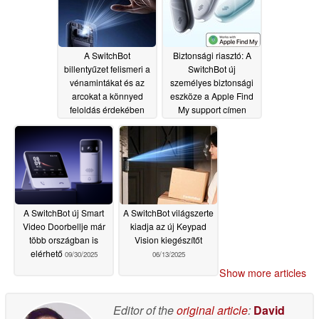
A SwitchBot
Biztonsági riasztó: A
billentyűzet felismeri a
SwitchBot új
vénamintákat és az
személyes biztonsági
arcokat a könnyed
eszköze a Apple Find
feloldás érdekében
My support címen
jelenik meg
01/14/2026
10/08/2025
A SwitchBot új Smart
A SwitchBot világszerte
Video Doorbellje már
kiadja az új Keypad
több országban is
Vision kiegészítőt
elérhető
09/30/2025
06/13/2025
Show more articles
Editor of the
original article
:
David