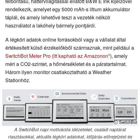
felbontású, háttérvilágítással ellátott B&W E Ink kijelzővel
rendelkezik, amelyet egy 5000 mAh-s lítium akkumulátor
táplál, és amely lehetővé teszi a vezeték nélküli
használatot a lakóhely bármely pontjáról.
A légköri adatok online forrásokból vagy a vállalat által
értékesített külső érzékelőkből származnak, mint például a
SwitchBot Meter Pro
(
itt kapható az Amazonon
), amely
méri a CO2-szintet, a hőmérsékletet és a páratartalmat.
Három ilyen monitor csatlakoztatható a Weather
Stationhöz.
ⓘ SwitchBot
A SwitchBot napi motivációs idézeteket, családi naptárat
riasztásokkal, aktuális légköri adatokat, időjárás-előrejelzést és