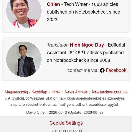
Chien
- Tech Writer
- 1063 articles
published on Notebookcheck
since
2023
Translator:
Ninh Ngoc Duy
- Editorial
Assistant
- 814621 articles published
on Notebookcheck
since 2008
contact me via:
Facebook
>
Magyarország - Kezdőlap
>
Hírek
>
News Archive
>
Newsarchive 2026 06
> A SwitchBot Weather Station napi időjárás-jelentéseket és személyes
naptárjelzéseket biztosít az intelligens otthoni vezérléssel együtt
David Chien, 2026-06- 3 (Update: 2026-06- 3)
Cookie Settings
| 31.07.2026 15:00