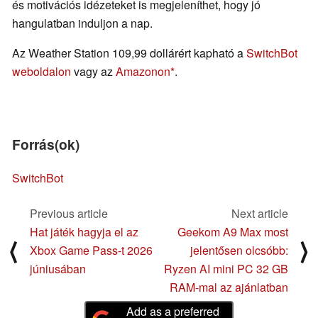
és motivációs idézeteket is megjeleníthet, hogy jó
hangulatban induljon a nap.
Az Weather Station 109,99 dollárért kapható a
SwitchBot
weboldalon
vagy az
Amazonon
.
Forrás(ok)
SwitchBot
Previous article
Next article
Hat játék hagyja el az
Geekom A9 Max most
⟨
⟩
Xbox Game Pass-t 2026
jelentősen olcsóbb:
júniusában
Ryzen AI mini PC 32 GB
RAM-mal az ajánlatban
Add as a preferred