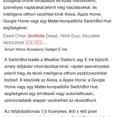
szolgáltat online forrásokból és külső monitorokról,
személyes naptárakat jelenít meg riasztásokkal, és
intelligens otthoni vezérlést kínál Alexa, Apple Home,
Google Home vagy egy Matter-kompatibilis SwitchBot Hub
segítségével.
David Chien (
fordította
DeepL / Ninh Duy),
Közzétett
06/03/2026
🇺🇸
🇪🇸
...
Smart Home
Accessory
Gadget
E-Ink
A SwitchBot kiadta a Weather Stationt, egy E Ink kijelzőt,
amely időjárási információkat kínál, naptári eseményeket
jelenít meg, és távoli intelligens otthoni eszközvezérlést
biztosít. A készülék az Alexa, a Apple Home, a Google
Home vagy egy Matter-kompatibilis SwitchBot Hub
segítségével egy érintéssel vagy automatikusan,
szenzoradatok alapján vezérelheti az okosotthont.
Az időjárásállomás 7,5 hüvelykes, 800 x 480 pixel