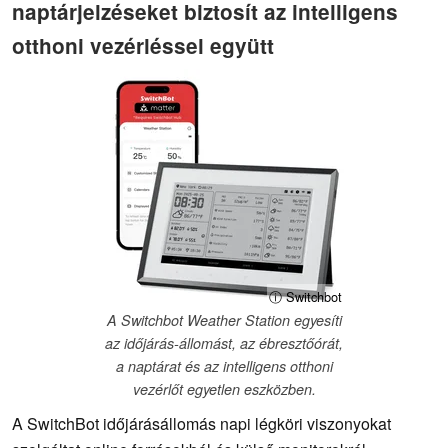
naptárjelzéseket biztosít az intelligens
otthoni vezérléssel együtt
ⓘ Switchbot
A Switchbot Weather Station egyesíti
az időjárás-állomást, az ébresztőórát,
a naptárat és az intelligens otthoni
vezérlőt egyetlen eszközben.
A SwitchBot időjárásállomás napi légköri viszonyokat