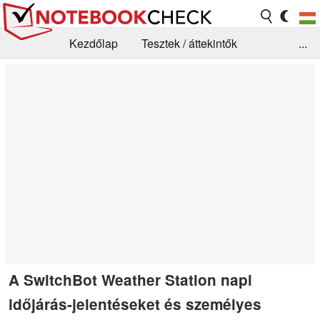
Kezdőlap
Tesztek / áttekintők
...
Hírek
GYIK / Technológia / Benchmarkok
Könyvtár
Kapcsolat
A SwitchBot Weather Station napi
időjárás-jelentéseket és személyes