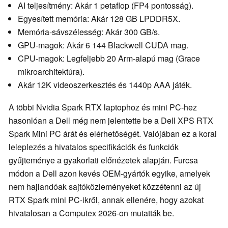
AI teljesítmény: Akár 1 petaflop (FP4 pontosság).
Egyesített memória: Akár 128 GB LPDDR5X.
Memória-sávszélesség: Akár 300 GB/s.
GPU-magok: Akár 6 144 Blackwell CUDA mag.
CPU-magok: Legfeljebb 20 Arm-alapú mag (Grace
mikroarchitektúra).
Akár 12K videoszerkesztés és 1440p AAA játék.
A többi Nvidia Spark RTX laptophoz és mini PC-hez
hasonlóan a Dell még nem jelentette be a Dell XPS RTX
Spark Mini PC árát és elérhetőségét. Valójában ez a korai
leleplezés a hivatalos specifikációk és funkciók
gyűjteménye a gyakorlati előnézetek alapján. Furcsa
módon a Dell azon kevés OEM-gyártók egyike, amelyek
nem hajlandóak sajtóközleményeket közzétenni az új
RTX Spark mini PC-ikről, annak ellenére, hogy azokat
hivatalosan a Computex 2026-on mutatták be.