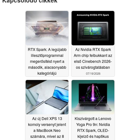
Kapcsolódó cikkek
RTX Spark: A legújabb
Az Nvidia RTX Spark
illesztőprogrammal
Arm chip felbukkant az
megerősítést nyert a
első Cinebench 2026-
második, alacsonyabb
os szivárogtatásban
kategóriájú
07/19/2026
konfiguráció
07/22/2026
Az új Dell XPS 13
Kiszivárgott a Lenovo
komoly versenyt jelent
Yoga Pro 9n: Nvidia
a MacBook Neo
RTX Spark, OLED-
számára, mivel az 8
kijelző és haptikus