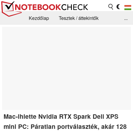
Kezdőlap
Tesztek / áttekintők
...
Hírek
GYIK / Technológia / Benchmarkok
Könyvtár
Kapcsolat
Mac-ihlette Nvidia RTX Spark Dell XPS
mini PC: Páratlan portválaszték, akár 128