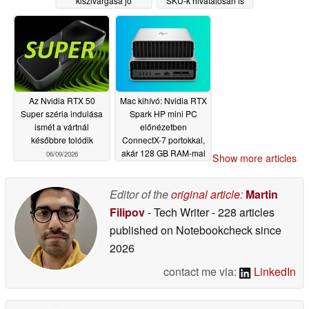
kiszivárgása jó
SKU-k hivatalosan is
ár/teljesítmény arányra
megerősítve
06/09/2026
utal
06/11/2026
Az Nvidia RTX 50
Mac kihívó: Nvidia RTX
Super széria indulása
Spark HP mini PC
ismét a vártnál
előnézetben
későbbre tolódik
ConnectX-7 portokkal,
akár 128 GB RAM-mal
06/09/2026
Show more articles
06/08/2026
Editor of the
original article
:
Martin
Filipov
- Tech Writer
- 228 articles
published on Notebookcheck
since
2026
contact me via:
LinkedIn