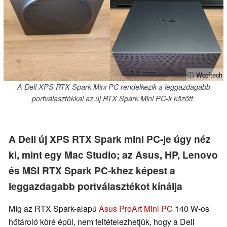
ⓘ Wccftech
A Dell XPS RTX Spark Mini PC rendelkezik a leggazdagabb
portválasztékkal az új RTX Spark Mini PC-k között.
A Dell új XPS RTX Spark mini PC-je úgy néz
ki, mint egy Mac Studio; az Asus, HP, Lenovo
és MSI RTX Spark PC-khez képest a
leggazdagabb portválasztékot kínálja
Míg az RTX Spark-alapú
Asus ProArt Mini PC
140 W-os
hőtároló köré épül, nem feltételezhetjük, hogy a Dell