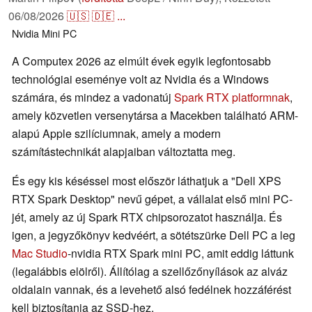
06/08/2026
🇺🇸
🇩🇪
...
Nvidia
Mini PC
A Computex 2026 az elmúlt évek egyik legfontosabb
technológiai eseménye volt az Nvidia és a Windows
számára, és mindez a vadonatúj
Spark RTX platformnak
,
amely közvetlen versenytársa a Macekben található ARM-
alapú Apple szilíciumnak, amely a modern
számítástechnikát alapjaiban változtatta meg.
És egy kis késéssel most először láthatjuk a "Dell XPS
RTX Spark Desktop" nevű gépet, a vállalat első mini PC-
jét, amely az új Spark RTX chipsorozatot használja. És
igen, a jegyzőkönyv kedvéért, a sötétszürke Dell PC a leg
Mac Studio
-nvidia RTX Spark mini PC, amit eddig láttunk
(legalábbis elölről). Állítólag a szellőzőnyílások az alváz
oldalain vannak, és a levehető alsó fedélnek hozzáférést
kell biztosítania az SSD-hez.