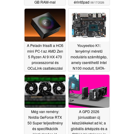
GB RAM-mal
érintőpad
06/17/2026
kapcsolatos
aggodalmak túlzottnak
tűnnek
06/18/2026
A Peladn frissíti a HO5
Youyeetoo K1:
mini PC-t az AMD Zen
tenyérnyi méretű
5 Ryzen AI 9 HX 470
moduláris számítógép,
processzorral és
amely cserélhető Intel
OCuLink csatlakozási
N100 modult, SATA-
lehetőséggel
csatlakozót, eDP-
06/14/2026
kimenetet és 27 GPIO-
csatlakozót tartalmaz,
210 dollártól
06/12/2026
Még van remény:
A GPD 2026
Nvidia GeForce RTX
júniusában új
50 Super teljesítmény
készülékeket ad ki; a
és specifikációk
globális árképzés és a