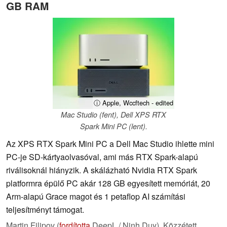
GB RAM
ⓘ Apple, Wccftech - edited
Mac Studio (fent), Dell XPS RTX
Spark Mini PC (lent).
Az XPS RTX Spark Mini PC a Dell Mac Studio ihlette mini
PC-je SD-kártyaolvasóval, ami más RTX Spark-alapú
riválisoknál hiányzik. A skálázható Nvidia RTX Spark
platformra épülő PC akár 128 GB egyesített memóriát, 20
Arm-alapú Grace magot és 1 petaflop AI számítási
teljesítményt támogat.
Martin Filipov (
fordította
DeepL / Ninh Duy),
Közzétett