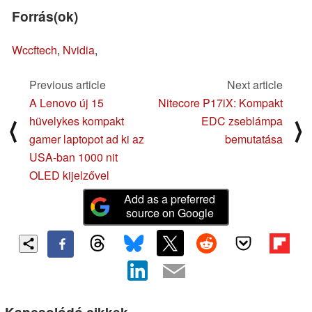
Forrás(ok)
Wccftech
,
Nvidia
,
Previous article
Next article
A Lenovo új 15
Nitecore P17iX: Kompakt
hüvelykes kompakt
EDC zseblámpa
⟨
⟩
gamer laptopot ad ki az
bemutatása
USA-ban 1000 nit
OLED kijelzővel
Add as a preferred
source on Google