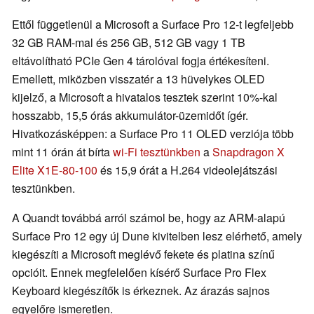
Ettől függetlenül a Microsoft a Surface Pro 12-t legfeljebb
32 GB RAM-mal és 256 GB, 512 GB vagy 1 TB
eltávolítható PCIe Gen 4 tárolóval fogja értékesíteni.
Emellett, miközben visszatér a 13 hüvelykes OLED
kijelző, a Microsoft a hivatalos tesztek szerint 10%-kal
hosszabb, 15,5 órás akkumulátor-üzemidőt ígér.
Hivatkozásképpen: a Surface Pro 11 OLED verziója több
mint 11 órán át bírta
wi-Fi tesztünkben
a
Snapdragon X
Elite X1E-80-100
és 15,9 órát a H.264 videolejátszási
tesztünkben.
A Quandt továbbá arról számol be, hogy az ARM-alapú
Surface Pro 12 egy új Dune kivitelben lesz elérhető, amely
kiegészíti a Microsoft meglévő fekete és platina színű
opcióit. Ennek megfelelően kísérő Surface Pro Flex
Keyboard kiegészítők is érkeznek. Az árazás sajnos
egyelőre ismeretlen.