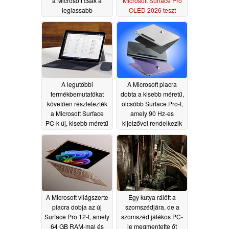
a Microsoft csak a
Microsoft Surface Pro
leglassabb
OLED 2026 teszt
Snapdragon X2 Elite
07/08/2026
processzort használja
benne
07/13/2026
A legutóbbi
A Microsoft piacra
termékbemutatókat
dobta a kisebb méretű,
követően részletezték
olcsóbb Surface Pro-t,
a Microsoft Surface
amely 90 Hz-es
PC-k új, kisebb méretű
kijelzővel rendelkezik
változatainak
06/24/2026
fejlesztési terveit
07/01/2026
A Microsoft világszerte
Egy kutya rálőtt a
piacra dobja az új
szomszédjára, de a
Surface Pro 12-t, amely
szomszéd játékos PC-
64 GB RAM-mal és
je megmentette őt