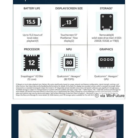
ⓘ via WinFuture