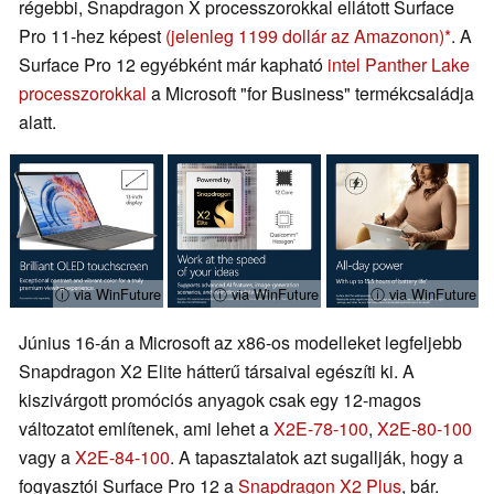
régebbi, Snapdragon X processzorokkal ellátott Surface
Pro 11-hez képest
(jelenleg 1199 dollár az Amazonon)
. A
Surface Pro 12 egyébként már kapható
intel Panther Lake
processzorokkal
a Microsoft "for Business" termékcsaládja
alatt.
ⓘ via WinFuture
ⓘ via WinFuture
ⓘ via WinFuture
Június 16-án a Microsoft az x86-os modelleket legfeljebb
Snapdragon X2 Elite hátterű társaival egészíti ki. A
kiszivárgott promóciós anyagok csak egy 12-magos
változatot említenek, ami lehet a
X2E-78-100
,
X2E-80-100
vagy a
X2E-84-100
. A tapasztalatok azt sugallják, hogy a
fogyasztói Surface Pro 12 a
Snapdragon X2 Plus
, bár.