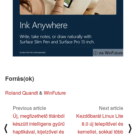
ⓘ via WinFuture
Forrás(ok)
Roland Quandt
&
WinFuture
Previous article
Next article
Új, megfizethető titánból
Kezdőbarát Linux Lite
készült intelligens gyűrű
8.0 új telepítővel és
⟨
⟩
haptikával, kijelzővel és
kernellel, sokkal több