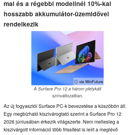
mal és a régebbi modellnél 10%-kal
hosszabb akkumulátor-üzemidővel
rendelkezik
ⓘ via WinFuture
A Surface Pro 12 a három pletykált
színváltozatban.
Az új fogyasztói Surface PC-k bevezetése a küszöbön áll.
Egy megbízható kiszivárogtató szerint a Surface Pro 12
2026 júniusában érkezik világszerte. Nem mellesleg a
kiszivárgott információ több frissítést is leírt a meglévő