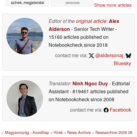
színek, megjelenési
06/03/2026
Show more articles
dátum
06/04/2026
Editor of the
original article
:
Alex
Alderson
- Senior Tech Writer
-
15160 articles published on
Notebookcheck
since 2018
contact me via:
@aldersonaj
,
Bluesky
Translator:
Ninh Ngoc Duy
- Editorial
Assistant
- 819461 articles published
on Notebookcheck
since 2008
contact me via:
Facebook
>
Magyarország - Kezdőlap
>
Hírek
>
News Archive
>
Newsarchive 2026 06