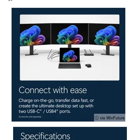
ⓘ via WinFuture