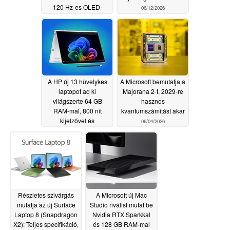
120 Hz-es OLED-
06/12/2026
kijelzővel rendelkezik
06/17/2026
A HP új 13 hüvelykes
A Microsoft bemutatja a
laptopot ad ki
Majorana 2-t, 2029-re
világszerte 64 GB
hasznos
RAM-mal, 800 nit
kvantumszámítást akar
kijelzővel és
06/04/2026
mobilkapcsolattal
06/04/2026
Részletes szivárgás
A Microsoft új Mac
mutatja az új Surface
Studio riválist mutat be
Laptop 8 (Snapdragon
Nvidia RTX Sparkkal
X2): Teljes specifikáció,
és 128 GB RAM-mal