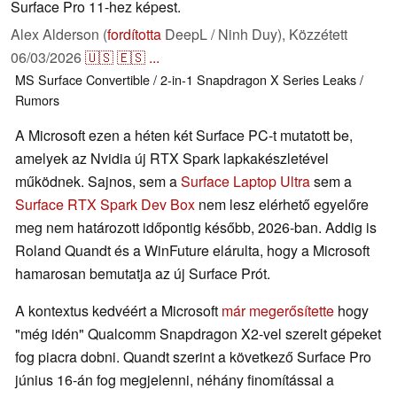
Surface Pro 11-hez képest.
Alex Alderson (
fordította
DeepL / Ninh Duy),
Közzétett
06/03/2026
🇺🇸
🇪🇸
...
MS Surface
Convertible / 2-in-1
Snapdragon X Series
Leaks /
Rumors
A Microsoft ezen a héten két Surface PC-t mutatott be,
amelyek az Nvidia új RTX Spark lapkakészletével
működnek. Sajnos, sem a
Surface Laptop Ultra
sem a
Surface RTX Spark Dev Box
nem lesz elérhető egyelőre
meg nem határozott időpontig később, 2026-ban. Addig is
Roland Quandt és a WinFuture elárulta, hogy a Microsoft
hamarosan bemutatja az új Surface Prót.
A kontextus kedvéért a Microsoft
már megerősítette
hogy
"még idén" Qualcomm Snapdragon X2-vel szerelt gépeket
fog piacra dobni. Quandt szerint a következő Surface Pro
június 16-án fog megjelenni, néhány finomítással a