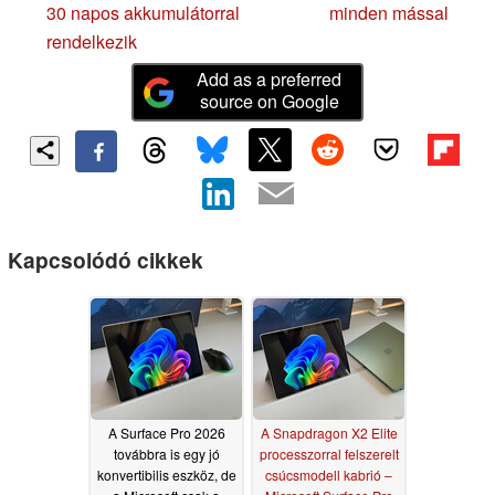
30 napos akkumulátorral
minden mással
rendelkezik
Add as a preferred
source on Google
Kapcsolódó cikkek
A Surface Pro 2026
A Snapdragon X2 Elite
továbbra is egy jó
processzorral felszerelt
konvertibilis eszköz, de
csúcsmodell kabrió –