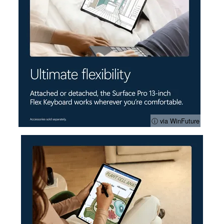
ⓘ via WinFuture