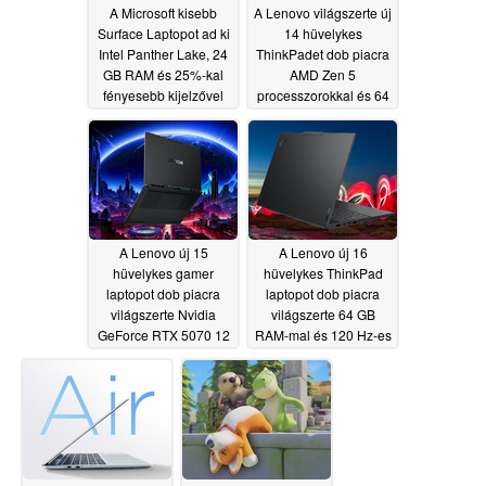
A Microsoft kisebb
A Lenovo világszerte új
Surface Laptopot ad ki
14 hüvelykes
Intel Panther Lake, 24
ThinkPadet dob piacra
GB RAM és 25%-kal
AMD Zen 5
fényesebb kijelzővel
processzorokkal és 64
GB RAM-mal
05/20/2026
05/20/2026
A Lenovo új 15
A Lenovo új 16
hüvelykes gamer
hüvelykes ThinkPad
laptopot dob piacra
laptopot dob piacra
világszerte Nvidia
világszerte 64 GB
GeForce RTX 5070 12
RAM-mal és 120 Hz-es
GB-os és 1100 nit
VRR kijelzővel
OLED kijelzővel RTX
05/20/2026
5070 12 GB-os és
1100 nit OLED
kijelzővel
05/20/2026