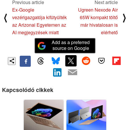
Previous article
Next article
Ex-Google
Ugreen Nexode Air
⟨
⟩
vezérigazgatója kifütyülték
65W kompakt töltő
az Arizonai Egyetemen az
már hivatalosan is
AI megjegyzések miatt
elérhető
Add as a preferred
source on Google
Kapcsolódó cikkek