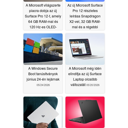
A Microsoft világszerte
Az új Microsoft Surface
piacra dobja az új
Pro 12 részletes
Surface Pro 12-t, amely
leírása Snapdragon
64 GB RAM-mal és
X2-vel, 32 GB RAM-
120 Hz-es OLED-
mal és a régebbi
kijelzővel rendelkezik
modellnél 10%-kal
hosszabb akkumulátor-
06/17/2026
üzemidővel
rendelkezik
06/03/2026
A Windows Secure
A Microsoft még idén
Boot tanúsítványok
elindítja az új Surface
június 24-én lejárnak
Laptop olcsóbb
változatát
05/24/2026
05/20/2026