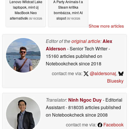
Lenovo Wildcat Lake
A Party Animals-t a
laptopok, mint új
Steam kritika
MacBook Neo
bombázza, mint AI
alternatívák
slopot
05/19/2026
05/19/2026
Show more articles
Editor of the
original article
:
Alex
Alderson
- Senior Tech Writer
-
15160 articles published on
Notebookcheck
since 2018
contact me via:
@aldersonaj
,
Bluesky
Translator:
Ninh Ngoc Duy
- Editorial
Assistant
- 818035 articles published
on Notebookcheck
since 2008
contact me via:
Facebook