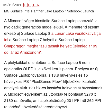
05/19/2026
🇺🇸
🇪🇸
...
MS Surface
Intel
Panther Lake
Laptop / Notebook
Launch
A Microsoft végre frissítette Surface Laptop sorozatát a
nyolcadik generációs modellekkel. A menetrend szerint
érkező új Surface Laptop 8
a Lunar Lake verziókat váltja
fel
a Surface Laptop 7 helyett a Surface Laptop
Snapdragon meghajtású társaik helyett
(jelenleg 1199
dollár az Amazonon)
.
A pletykákkal ellentétben a Surface Laptop 8 nem
opcionális OLED kijelzővel került piacra. Ehelyett az új
Surface Laptop továbbra is 13,8 hüvelykes és 15
hüvelykes IPS "PixelSense Flow" kijelzőkkel kapható,
amelyek akár 120 Hz-es frissítési frekvenciát biztosítanak.
A Microsoft egyébként az utóbbiak felbontását 3270 x
2180-ra növelte, ami a pixelsűrűség 201 PPI-ről 262 PPI-
re történő növekedését eredményezi.