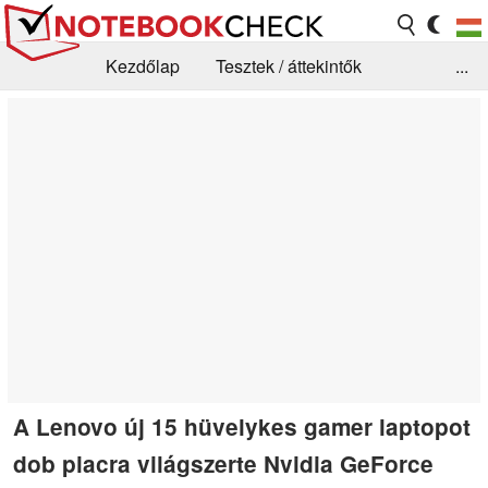
Kezdőlap
Tesztek / áttekintők
...
Hírek
GYIK / Technológia / Benchmarkok
Könyvtár
Kapcsolat
A Lenovo új 15 hüvelykes gamer laptopot
dob piacra világszerte Nvidia GeForce