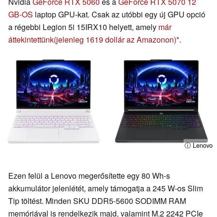
Nvidia
GeForce RTX 5060
és a
GeForce RTX 5070 12
GB-OS
laptop GPU-kat. Csak az utóbbi egy új GPU opció
a régebbi Legion 5i 15IRX10 helyett, amely
már
áttekintettünk
(jelenleg 1619 dollár az Amazonon)
.
ⓘ Lenovo
Ezen felül a Lenovo megerősítette egy 80 Wh-s
akkumulátor jelenlétét, amely támogatja a 245 W-os Slim
Tip töltést. Minden SKU DDR5-5600 SODIMM RAM
memóriával is rendelkezik majd, valamint M.2 2242 PCIe