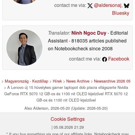
contact me via:
@aldersonaj
,
Bluesky
Translator:
Ninh Ngoc Duy
- Editorial
Assistant
- 818035 articles published
on Notebookcheck
since 2008
contact me via:
Facebook
>
Magyarország - Kezdőlap
>
Hírek
>
News Archive
>
Newsarchive 2026 05
> A Lenovo új 15 hüvelykes gamer laptopot dob piacra világszerte Nvidia
GeForce RTX 5070 12 GB-os és 1100 nit OLED kijelzővel RTX 5070 12
GB-os és 1100 nit OLED kijelzővel
Alex Alderson, 2026-05-20 (Update: 2026-05-20)
Cookie Settings
| 05.08.2026 21:29
* If you buy something via one of our affiliate links, Notebookcheck may