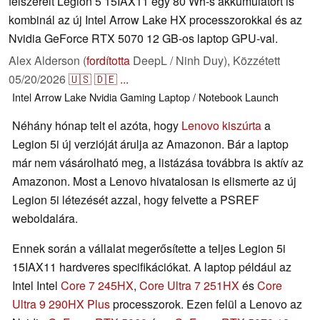
felszerelt Legion 5 15IAX11 egy 80 Wh-s akkumulátort is
kombinál az új Intel Arrow Lake HX processzorokkal és az
Nvidia GeForce RTX 5070 12 GB-os laptop GPU-val.
Alex Alderson (
fordította
DeepL / Ninh Duy),
Közzétett
05/20/2026
🇺🇸
🇩🇪
...
Intel
Arrow Lake
Nvidia
Gaming
Laptop / Notebook
Launch
Néhány hónap telt el azóta, hogy
Lenovo kiszúrta
a
Legion 5i új verzióját árulja az Amazonon. Bár a laptop
már nem vásárolható meg, a listázása továbbra is aktív az
Amazonon. Most a Lenovo hivatalosan is elismerte az új
Legion 5i létezését azzal, hogy felvette a PSREF
weboldalára.
Ennek során a vállalat megerősítette a teljes Legion 5i
15IAX11 hardveres specifikációkat. A laptop például az
Intel Intel
Core 7 245HX
,
Core Ultra 7 251HX
és
Core
Ultra 9 290HX Plus
processzorok. Ezen felül a Lenovo az