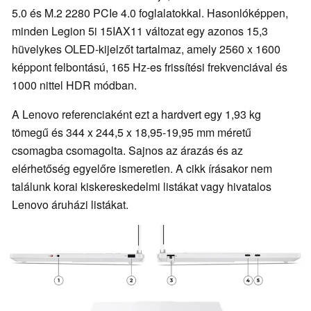
5.0 és M.2 2280 PCIe 4.0 foglalatokkal. Hasonlóképpen,
minden Legion 5i 15IAX11 változat egy azonos 15,3
hüvelykes OLED-kijelzőt tartalmaz, amely 2560 x 1600
képpont felbontású, 165 Hz-es frissítési frekvenciával és
1000 nittel HDR módban.
A Lenovo referenciaként ezt a hardvert egy 1,93 kg
tömegű és 344 x 244,5 x 18,95-19,95 mm méretű
csomagba csomagolta. Sajnos az árazás és az
elérhetőség egyelőre ismeretlen. A cikk írásakor nem
találunk korai kiskereskedelmi listákat vagy hivatalos
Lenovo áruházi listákat.