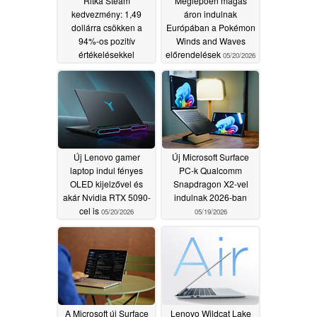
Ritka Steam
Meglepően magas
kedvezmény: 1,49
áron indulnak
dollárra csökken a
Európában a Pokémon
94%-os pozitív
Winds and Waves
értékelésekkel
előrendelések
05/20/2026
rendelkező nyugati
lövöldözős játék ára
05/20/2026
Új Lenovo gamer
Új Microsoft Surface
laptop indul fényes
PC-k Qualcomm
OLED kijelzővel és
Snapdragon X2-vel
akár Nvidia RTX 5090-
indulnak 2026-ban
cel is
05/20/2026
05/19/2026
A Microsoft új Surface
Lenovo Wildcat Lake