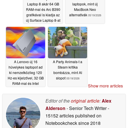
Laptop 8 akár 64 GB
laptopok, mint új
RAM-mal és Arc B390
MacBook Neo
grafikával is kiadja az
alternatívák
05/19/2026
új Surface Laptop 8-at
05/19/2026
A Lenovo új 16
A Party Animals-t a
hüvelykes laptopot ad
Steam kritika
ki nemzetközileg 120
bombázza, mint AI
Hz-es kijelzővel, 32 GB
slopot
05/19/2026
RAM-mal és Intel
Show more articles
Panther Lake-rel
05/19/2026
Editor of the
original article
:
Alex
Alderson
- Senior Tech Writer
-
15152 articles published on
Notebookcheck
since 2018