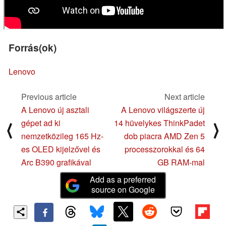
Forrás(ok)
Lenovo
Previous article
Next article
A Lenovo új asztali
A Lenovo világszerte új
gépet ad ki
14 hüvelykes ThinkPadet
⟨
⟩
nemzetközileg 165 Hz-
dob piacra AMD Zen 5
es OLED kijelzővel és
processzorokkal és 64
Arc B390 grafikával
GB RAM-mal
Add as a preferred
source on Google