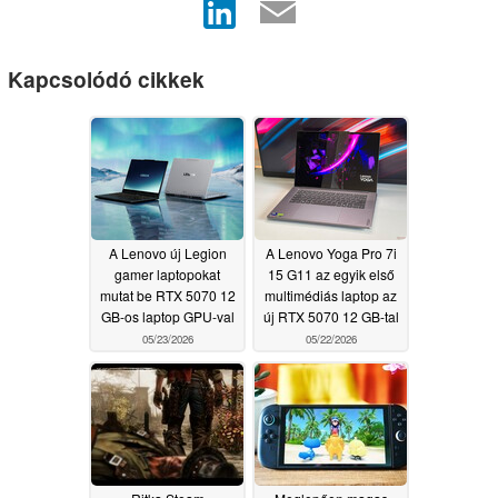
Kapcsolódó cikkek
A Lenovo új Legion
A Lenovo Yoga Pro 7i
gamer laptopokat
15 G11 az egyik első
mutat be RTX 5070 12
multimédiás laptop az
GB-os laptop GPU-val
új RTX 5070 12 GB-tal
05/23/2026
05/22/2026