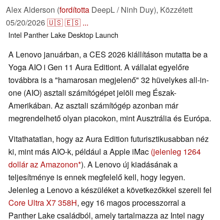
Alex Alderson (
fordította
DeepL / Ninh Duy),
Közzétett
05/20/2026
🇺🇸
🇪🇸
...
Intel
Panther Lake
Desktop
Launch
A Lenovo januárban, a CES 2026 kiállításon mutatta be a
Yoga AIO i Gen 11 Aura Editiont. A vállalat egyelőre
továbbra is a "hamarosan megjelenő" 32 hüvelykes all-in-
one (AIO) asztali számítógépet jelöli meg Észak-
Amerikában. Az asztali számítógép azonban már
megrendelhető olyan piacokon, mint Ausztrália és Európa.
Vitathatatlan, hogy az Aura Edition futurisztikusabban néz
ki, mint más AIO-k, például a Apple iMac
(jelenleg 1264
dollár az Amazonon
). A Lenovo új kiadásának a
teljesítménye is ennek megfelelő kell, hogy legyen.
Jelenleg a Lenovo a készüléket a következőkkel szereli fel
Core Ultra X7 358H
, egy 16 magos processzorral a
Panther Lake családból, amely tartalmazza az Intel nagy