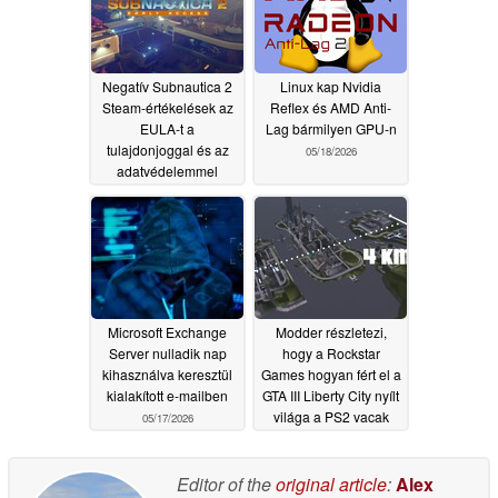
Negatív Subnautica 2
Linux kap Nvidia
Steam-értékelések az
Reflex és AMD Anti-
EULA-t a
Lag bármilyen GPU-n
tulajdonjoggal és az
05/18/2026
adatvédelemmel
kapcsolatos
aggályokért
05/18/2026
Microsoft Exchange
Modder részletezi,
Server nulladik nap
hogy a Rockstar
kihasználva keresztül
Games hogyan fért el a
kialakított e-mailben
GTA III Liberty City nyílt
világa a PS2 vacak
05/17/2026
32MB memóriáján
belül
05/17/2026
Editor of the
original article
:
Alex