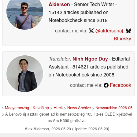
Alderson
- Senior Tech Writer
-
15142 articles published on
Notebookcheck
since 2018
contact me via:
@aldersonaj
,
Bluesky
Translator:
Ninh Ngoc Duy
- Editorial
Assistant
- 814621 articles published
on Notebookcheck
since 2008
contact me via:
Facebook
>
Magyarország - Kezdőlap
>
Hírek
>
News Archive
>
Newsarchive 2026 05
> A Lenovo új asztali gépet ad ki nemzetközileg 165 Hz-es OLED kijelzővel
és Arc B390 grafikával
Alex Alderson, 2026-05-20 (Update: 2026-05-20)