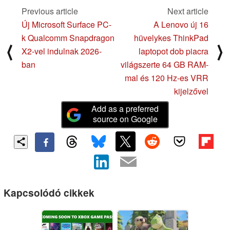
Previous article
Next article
Új Microsoft Surface PC-
A Lenovo új 16
k Qualcomm Snapdragon
hüvelykes ThinkPad
⟨
⟩
X2-vel indulnak 2026-
laptopot dob piacra
ban
világszerte 64 GB RAM-
mal és 120 Hz-es VRR
kijelzővel
Add as a preferred
source on Google
Kapcsolódó cikkek