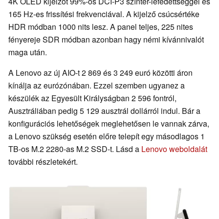
4K OLED kijelzőt 99%-os DCI-P3 színtér-lefedettséggel és
165 Hz-es frissítési frekvenciával. A kijelző csúcsértéke
HDR módban 1000 nits lesz. A panel teljes, 225 nites
fényereje SDR módban azonban hagy némi kívánnivalót
maga után.
A Lenovo az új AIO-t 2 869 és 3 249 euró közötti áron
kínálja az eurózónában. Ezzel szemben ugyanez a
készülék az Egyesült Királyságban 2 596 fontról,
Ausztráliában pedig 5 129 ausztrál dollárról indul. Bár a
konfigurációs lehetőségek meglehetősen le vannak zárva,
a Lenovo szükség esetén előre telepít egy másodlagos 1
TB-os M.2 2280-as M.2 SSD-t. Lásd a
Lenovo weboldalát
további részletekért.