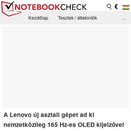
Kezdőlap
Tesztek / áttekintők
...
Hírek
GYIK / Technológia / Benchmarkok
Könyvtár
Kapcsolat
A Lenovo új asztali gépet ad ki
nemzetközileg 165 Hz-es OLED kijelzővel