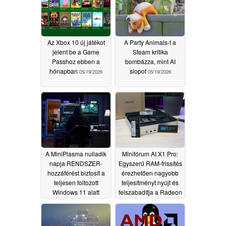
Az Xbox 10 új játékot
A Party Animals-t a
jelent be a Game
Steam kritika
Passhoz ebben a
bombázza, mint AI
hónapban
slopot
05/19/2026
05/19/2026
A MiniPlasma nulladik
Minifórum AI X1 Pro:
napja RENDSZER-
Egyszerű RAM-frissítés
hozzáférést biztosít a
érezhetően nagyobb
teljesen foltozott
teljesítményt nyújt és
Windows 11 alatt
felszabadítja a Radeon
890M-et
05/18/2026
05/18/2026