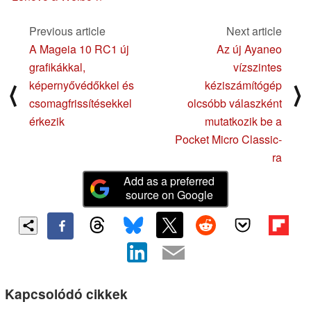
Previous article
Next article
A Mageia 10 RC1 új
Az új Ayaneo
grafikákkal,
vízszintes
képernyővédőkkel és
kéziszámítógép
⟨
⟩
csomagfrissítésekkel
olcsóbb válaszként
érkezik
mutatkozik be a
Pocket Micro Classic-
ra
Add as a preferred
source on Google
Kapcsolódó cikkek