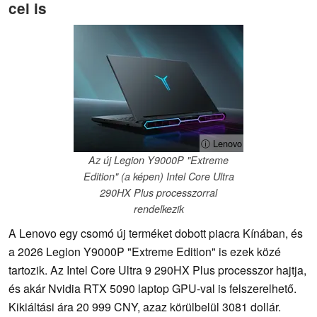
cel is
ⓘ Lenovo
Az új Legion Y9000P "Extreme
Edition" (a képen) Intel Core Ultra
290HX Plus processzorral
rendelkezik
A Lenovo egy csomó új terméket dobott piacra Kínában, és
a 2026 Legion Y9000P "Extreme Edition" is ezek közé
tartozik. Az Intel Core Ultra 9 290HX Plus processzor hajtja,
és akár Nvidia RTX 5090 laptop GPU-val is felszerelhető.
Kikiáltási ára 20 999 CNY, azaz körülbelül 3081 dollár.