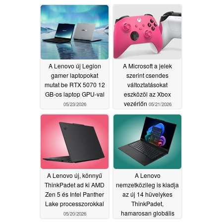
A Lenovo új Legion
A Microsoft a jelek
gamer laptopokat
szerint csendes
mutat be RTX 5070 12
változtatásokat
GB-os laptop GPU-val
eszközöl az Xbox
vezérlőn
05/23/2026
05/21/2026
A Lenovo új, könnyű
A Lenovo
ThinkPadet ad ki AMD
nemzetközileg is kiadja
Zen 5 és Intel Panther
az új 14 hüvelykes
Lake processzorokkal
ThinkPadet,
hamarosan globális
05/20/2026