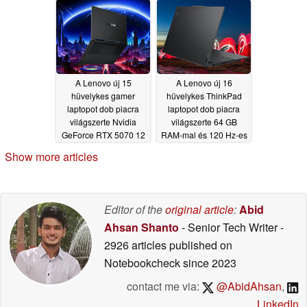
A Lenovo új 15
A Lenovo új 16
hüvelykes gamer
hüvelykes ThinkPad
laptopot dob piacra
laptopot dob piacra
világszerte Nvidia
világszerte 64 GB
GeForce RTX 5070 12
RAM-mal és 120 Hz-es
GB-os és 1100 nit
VRR kijelzővel
Show more articles
OLED kijelzővel RTX
05/20/2026
5070 12 GB-os és
1100 nit OLED
kijelzővel
05/20/2026
Editor of the
original article
:
Abid
Ahsan Shanto
- Senior Tech Writer
-
2926 articles published on
Notebookcheck
since 2023
contact me via:
@AbidAhsan
,
LinkedIn