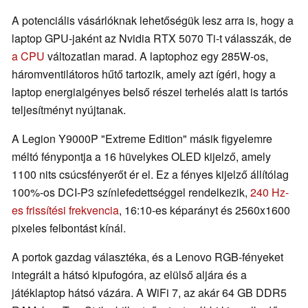
A potenciális vásárlóknak lehetőségük lesz arra is, hogy a
laptop GPU-jaként az Nvidia RTX 5070 Ti-t válasszák, de
a CPU
változatlan marad. A laptophoz egy 285W-os,
háromventilátoros hűtő tartozik, amely azt ígéri, hogy a
laptop energiaigényes belső részei terhelés alatt is tartós
teljesítményt nyújtanak.
A Legion Y9000P "Extreme Edition" másik figyelemre
méltó fénypontja a 16 hüvelykes OLED kijelző, amely
1100 nits csúcsfényerőt ér el. Ez a fényes kijelző állítólag
100%-os DCI-P3 színlefedettséggel rendelkezik,
240 Hz-
es frissítési frekvencia
, 16:10-es képarányt és 2560x1600
pixeles felbontást kínál.
A portok gazdag választéka, és a Lenovo RGB-fényeket
integrált a hátsó kipufogóra, az elülső aljára és a
játéklaptop hátsó vázára. A WiFi 7, az akár 64 GB DDR5