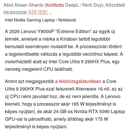
Abid Ahsan Shanto (
fordította
DeepL / Ninh Duy),
Közzétett
05/20/2026
🇺🇸
🇩🇪
...
Intel
Nvidia
Gaming
Laptop / Notebook
A 2026 Lenovo Y9000P "Extreme Edition" az egyik új
termék, amelyet a márka a Kínában tartott legutóbbi
bemutató eseményen mutatott be. A processzorán történt
a legjelentősebb változás a legutóbbi verzióhoz képest. A
motorháztető alatt az Intel Core Ultra 9 290HX Plus, egy
nemrég megjelent CPU található.
Amint azt megjegyeztük
a felülvizsgálatunkban
a Core
Ultra 9 290HX Plus-szal felszerelt Alienware 16-ról, ez az
új CPU némi javulást hoz, de ez nem jelentős. A Lenovo
kiemeli, hogy a processzor akár 165 W teljesítményt is
képes nyújtani, és akár 24 GB-os Nvidia RTX 5090 Laptop
GPU-val is párosítható, amely állítólag akár 175 W
teljesítményt is képes nyújtani.