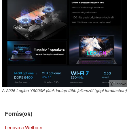
ⓘ Lenovo
A 2026 Legion Y9000P játék laptop főbb jellemzői (gépi fordításban)
Forrás(ok)
Lenovo a Weibo-n