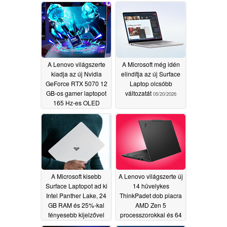
bevezetés következik
05/20/2026
A Lenovo világszerte
A Microsoft még idén
kiadja az új Nvidia
elindítja az új Surface
GeForce RTX 5070 12
Laptop olcsóbb
GB-os gamer laptopot
változatát
05/20/2026
165 Hz-es OLED
kijelzővel
05/20/2026
A Microsoft kisebb
A Lenovo világszerte új
Surface Laptopot ad ki
14 hüvelykes
Intel Panther Lake, 24
ThinkPadet dob piacra
GB RAM és 25%-kal
AMD Zen 5
fényesebb kijelzővel
processzorokkal és 64
GB RAM-mal
05/20/2026
05/20/2026