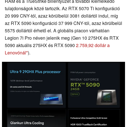
RAM és a TrueStrike billentyűzet a további kiemelkedő
tulajdonságok közé tartozik. Az RTX 5070 Ti konfiguráció
20 999 CNY-tól, azaz körülbelül 3081 dollártól indul, míg
az RTX 5090 konfiguráció 37 999 CNY-tól, azaz körülbelül
5575 dollártól érhető el. A globális piacon várhatóan
Legion 7i Pro néven jelenik meg (Gen 10 275HX és RTX
5090 aktuális 275HX és RTX 5090
2.759,92 dollár a
Lenovónál
).