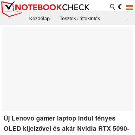
Kezdőlap
Tesztek / áttekintők
...
Hírek
GYIK / Technológia / Benchmarkok
Könyvtár
Kapcsolat
Új Lenovo gamer laptop indul fényes
OLED kijelzővel és akár Nvidia RTX 5090-