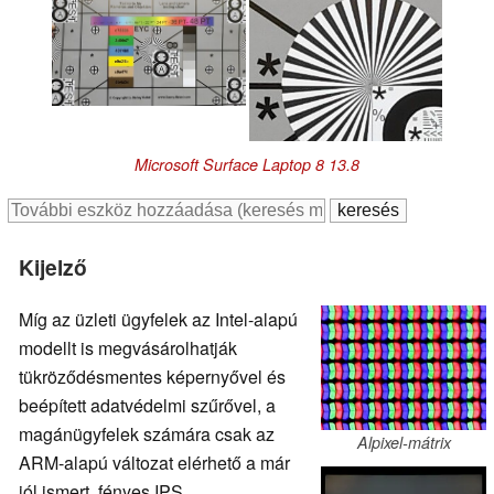
Microsoft Surface Laptop 8 13.8
Kijelző
Míg az üzleti ügyfelek az Intel-alapú
modellt is megvásárolhatják
tükröződésmentes képernyővel és
beépített adatvédelmi szűrővel, a
magánügyfelek számára csak az
Alpixel-mátrix
ARM-alapú változat elérhető a már
jól ismert, fényes IPS