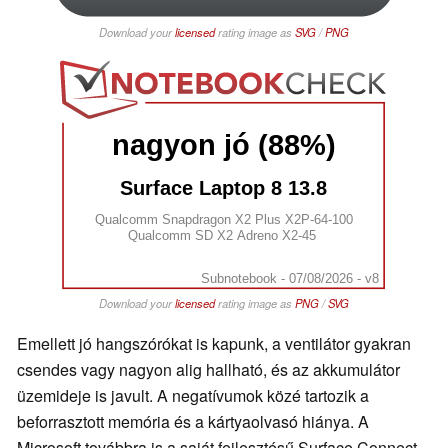
Download your
licensed
rating image as
SVG
/
PNG
nagyon jó (88%)
Surface Laptop 8 13.8
Qualcomm Snapdragon X2 Plus X2P-64-100
Qualcomm SD X2 Adreno X2-45
Subnotebook - 07/08/2026 - v8
Download your
licensed
rating image as
PNG
/
SVG
Emellett jó hangszórókat is kapunk, a ventilátor gyakran
csendes vagy nagyon alig hallható, és az akkumulátor
üzemideje is javult. A negatívumok közé tartozik a
beforrasztott memória és a kártyaolvasó hiánya. A
Microsoft továbbra is a saját fejlesztésű Surface Connect