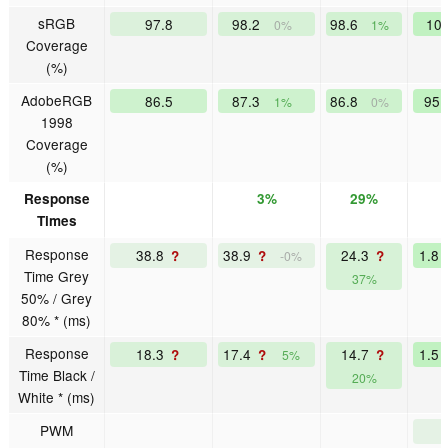
sRGB
97.8
98.2
98.6
10
0%
1%
Coverage
(%)
AdobeRGB
86.5
87.3
86.8
95
1%
0%
1998
Coverage
(%)
Response
3%
29%
Times
Response
38.8
38.9
24.3
1.8
?
?
?
-0%
Time Grey
37%
50% / Grey
80% * (ms)
Response
18.3
17.4
14.7
1.5
?
?
?
5%
Time Black /
20%
White * (ms)
PWM