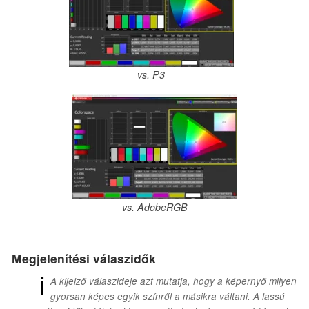
vs. P3
vs. AdobeRGB
Megjelenítési válaszidők
ℹ
A kijelző válaszideje azt mutatja, hogy a képernyő milyen
gyorsan képes egyik színről a másikra váltani. A lassú