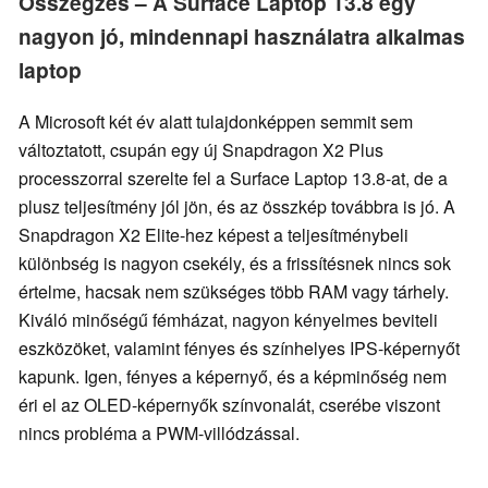
Összegzés – A Surface Laptop 13.8 egy
nagyon jó, mindennapi használatra alkalmas
laptop
A Microsoft két év alatt tulajdonképpen semmit sem
változtatott, csupán egy új Snapdragon X2 Plus
processzorral szerelte fel a Surface Laptop 13.8-at, de a
plusz teljesítmény jól jön, és az összkép továbbra is jó. A
Snapdragon X2 Elite-hez képest a teljesítménybeli
különbség is nagyon csekély, és a frissítésnek nincs sok
értelme, hacsak nem szükséges több RAM vagy tárhely.
Kiváló minőségű fémházat, nagyon kényelmes beviteli
eszközöket, valamint fényes és színhelyes IPS-képernyőt
kapunk. Igen, fényes a képernyő, és a képminőség nem
éri el az OLED-képernyők színvonalát, cserébe viszont
nincs probléma a PWM-villódzással.