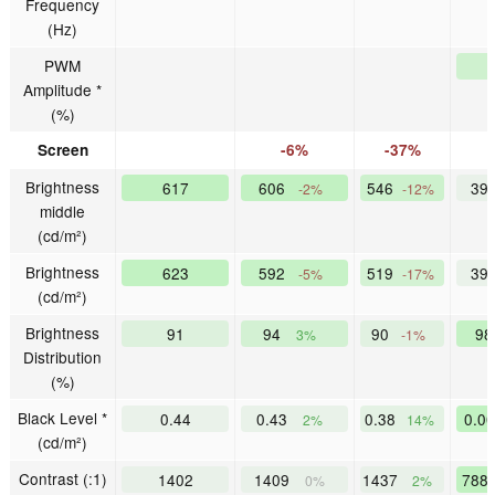
Frequency
(Hz)
PWM
Amplitude *
(%)
Screen
-6%
-37%
Brightness
617
606
546
39
-2%
-12%
middle
(cd/m²)
Brightness
623
592
519
39
-5%
-17%
(cd/m²)
Brightness
91
94
90
9
3%
-1%
Distribution
(%)
Black Level *
0.44
0.43
0.38
0.0
2%
14%
(cd/m²)
Contrast (:1)
1402
1409
1437
788
0%
2%