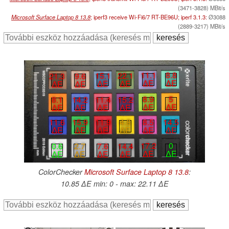
(3471-3828) MBit/s
Microsoft Surface Laptop 8 13.8
; iperf3 receive Wi-Fi6/7 RT-BE96U; iperf 3.1.3:
Ø3088
(2889-3217) MBit/s
11.1
8.8
15.1
22.1
21.3
9.6
∆E
∆E
∆E
∆E
∆E
∆E
8.9
5
11.4
15.2
8.1
14.2
∆E
∆E
∆E
∆E
∆E
∆E
8.5
14.5
11.9
4.8
11.6
15.9
∆E
∆E
∆E
∆E
∆E
∆E
17.2
0
0.6
2.7
7.6
14.4
∆E
∆E
∆E
∆E
∆E
∆E
ColorChecker
Microsoft Surface Laptop 8 13.8
:
10.85 ∆E min: 0 - max: 22.11 ∆E