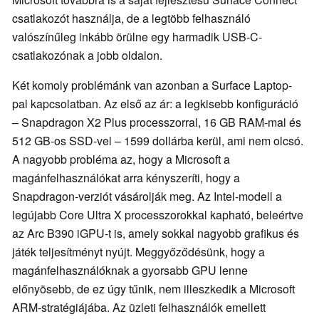
csatlakozót használja, de a legtöbb felhasználó
valószínűleg inkább örülne egy harmadik USB-C-
csatlakozónak a jobb oldalon.
Két komoly problémánk van azonban a Surface Laptop-
pal kapcsolatban. Az első az ár: a legkisebb konfiguráció
– Snapdragon X2 Plus processzorral, 16 GB RAM-mal és
512 GB-os SSD-vel – 1599 dollárba kerül, ami nem olcsó.
A nagyobb probléma az, hogy a Microsoft a
magánfelhasználókat arra kényszeríti, hogy a
Snapdragon-verziót vásárolják meg. Az Intel-modell a
legújabb Core Ultra X processzorokkal kapható, beleértve
az Arc B390 iGPU-t is, amely sokkal nagyobb grafikus és
játék teljesítményt nyújt. Meggyőződésünk, hogy a
magánfelhasználóknak a gyorsabb GPU lenne
előnyösebb, de ez úgy tűnik, nem illeszkedik a Microsoft
ARM-stratégiájába. Az üzleti felhasználók emellett