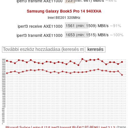
723
(min: 661)
MBit/s
∼44%
iperf3 transmit AXE11000
Samsung Galaxy Book5 Pro 14 940XHA
Intel BE201 320MHz
1561
(min: 1509)
MBit/s
∼91%
iperf3 receive AXE11000
1653
(min: 1515)
MBit/s
∼100%
iperf3 transmit AXE11000
3800
3700
3600
3500
3400
3300
3200
3100
3000
2900
2800
2700
2600
2500
2400
2300
2200
2100
2000
1900
1800
1700
1600
1500
1400
1300
1200
1100
1000
900
800
700
600
500
400
300
200
100
0
Microsoft Surface Laptop 8 13.8
; iperf3 transmit Wi-Fi6/7 RT-BE96U; iperf 3.1.3:
Ø3656