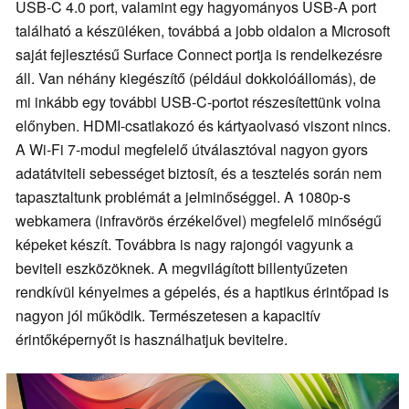
USB-C 4.0 port, valamint egy hagyományos USB-A port
található a készüléken, továbbá a jobb oldalon a Microsoft
saját fejlesztésű Surface Connect portja is rendelkezésre
áll. Van néhány kiegészítő (például dokkolóállomás), de
mi inkább egy további USB-C-portot részesítettünk volna
előnyben. HDMI-csatlakozó és kártyaolvasó viszont nincs.
A Wi-Fi 7-modul megfelelő útválasztóval nagyon gyors
adatátviteli sebességet biztosít, és a tesztelés során nem
tapasztaltunk problémát a jelminőséggel. A 1080p-s
webkamera (infravörös érzékelővel) megfelelő minőségű
képeket készít. Továbbra is nagy rajongói vagyunk a
beviteli eszközöknek. A megvilágított billentyűzeten
rendkívül kényelmes a gépelés, és a haptikus érintőpad is
nagyon jól működik. Természetesen a kapacitív
érintőképernyőt is használhatjuk bevitelre.