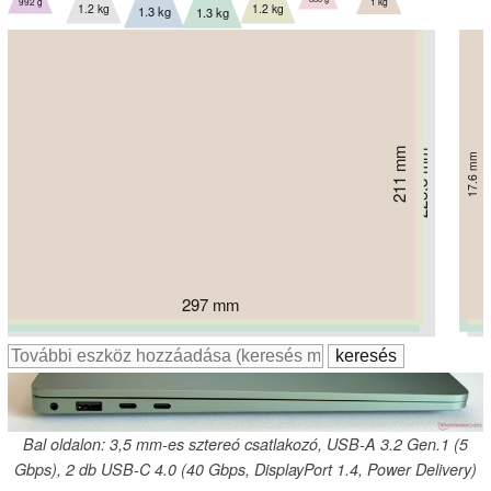
992 g
1 kg
1.2 kg
1.2 kg
1.3 kg
1.3 kg
213.9 mm
210 mm
211 mm
223.8 mm
215 mm
15.9 mm
17.6 mm
220 mm
220 mm
15.9 mm
11.3 mm
17.5 mm
17.5 mm
11.6 mm
299 mm
297 mm
310.7 mm
304.1 mm
301 mm
301 mm
312.3 mm
Bal oldalon: 3,5 mm-es sztereó csatlakozó, USB-A 3.2 Gen.1 (5
Gbps), 2 db USB-C 4.0 (40 Gbps, DisplayPort 1.4, Power Delivery)