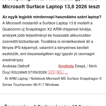
Microsoft Surface Laptop 13,8 2026 teszt
Az egyik legjobb mindennapi használatra szánt laptop?
A Microsoft mostantól a Surface Laptop 13.8 modellt a
Qualcomm új Snapdragon X2 ARM chipjeivel kínálja,
amelyek jobb teljesítményt és hosszabb akkumulátor-
üzemidőt biztosítanak. Továbbra is rendelkezésre áll a
fényes IPS-képernyő, valamint a kényelmes beviteli
eszközök, ami összességében egy igazán jó csomagot
eredményez.
Andreas Osthoff
(
fordította
DeepL / Ninh
,
👁
Andreas Osthoff
Duy)
Közzétett
07/09/2026
🇺🇸
🇳🇱
...
AI
ARM
Laptop / Notebook
Microsoft
MS Surface
Snapdragon X
Series
Touchscreen
Wi-Fi 7
Windows