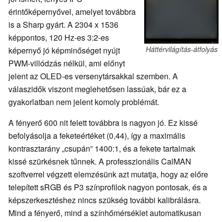
érintőképernyővel, amelyet továbbra
is a Sharp gyárt. A 2304 x 1536
képpontos, 120 Hz-es 3:2-es
Háttérvilágítás-átfolyás
képernyő jó képminőséget nyújt
PWM-villódzás nélkül, ami előnyt
jelent az OLED-es versenytársakkal szemben. A
válaszidők viszont meglehetősen lassúak, bár ez a
gyakorlatban nem jelent komoly problémát.
A fényerő 600 nit felett továbbra is nagyon jó. Ez kissé
befolyásolja a feketeértéket (0,44), így a maximális
kontrasztarány „csupán” 1400:1, és a fekete tartalmak
kissé szürkésnek tűnnek. A professzionális CalMAN
szoftverrel végzett elemzésünk azt mutatja, hogy az előre
telepített sRGB és P3 színprofilok nagyon pontosak, és a
képszerkesztéshez nincs szükség további kalibrálásra.
Mind a fényerő, mind a színhőmérséklet automatikusan