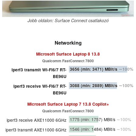
Jobb oldalon: Surface Connect csatlakozó
Networking
Microsoft Surface Laptop 8 13.8
Qualcomm FastConnect 7800
3656
(min: 3471)
MBit/s
∼100%
iperf3 transmit Wi-Fi6/7 RT-
BE96U
3088
(min: 2889)
MBit/s
∼100%
iperf3 receive Wi-Fi6/7 RT-
BE96U
Microsoft Surface Laptop 7 13.8 Copilot+
Qualcomm FastConnect 7800
1775
(min: 1757)
MBit/s
∼100%
iperf3 receive AXE11000 6GHz
1546
(min: 1484)
MBit/s
∼100%
iperf3 transmit AXE11000 6GHz