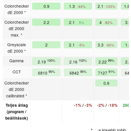
Colorchecker
0.9
1.3
2.1
1.
-44%
-133%
dE 2000 *
Colorchecker
2.2
2.1
4
3.
5%
-82%
dE 2000
max. *
Greyscale
2
2.1
3.3
1.
-5%
-65%
dE 2000 *
Gamma
100%
102%
99%
2.19
2.16
2.22
2.
CCT
95%
95%
91%
6810
6842
7127
64
Colorchecker
0.9
dE 2000
calibrated *
Teljes átlag
-1%
/
-3%
-2%
/
-18%
260
(program /
beállítások)
* ... a kisebb jobb