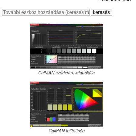
CalMAN szürkeárnyalat-skála
CalMAN telítettség