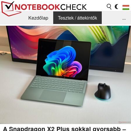
Kezdőlap
Tesztek / áttekintők
...
Hírek
GYIK / Technológia / Benchmarkok
Könyvtár
Kapcsolat
A Snapdragon X2 Plus sokkal gyorsabb –