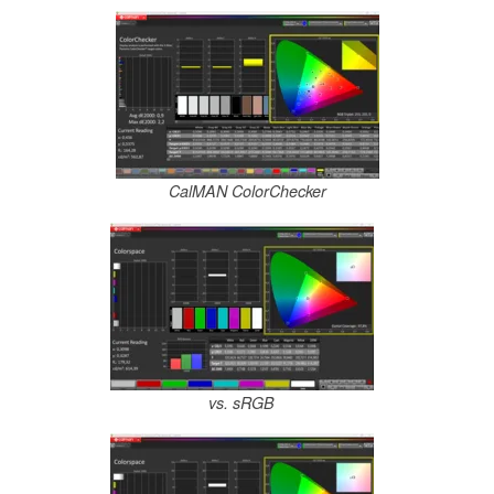
CalMAN ColorChecker
vs. sRGB