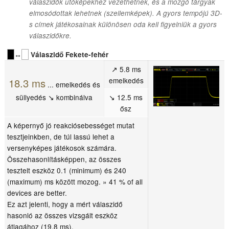
válaszidők utóképekhez vezethetnek, és a mozgó tárgyak
elmosódottak lehetnek (szellemképek). A gyors tempójú 3D-
s címek játékosainak különösen oda kell figyelniük a gyors
válaszidőkre.
↔
Válaszidő Fekete-fehér
↗ 5.8 ms
emelkedés
18.3 ms
... emelkedés és
süllyedés ↘ kombinálva
↘ 12.5 ms
ősz
A képernyő jó reakciósebességet mutat
tesztjeinkben, de túl lassú lehet a
versenyképes játékosok számára.
Összehasonlításképpen, az összes
tesztelt eszköz 0.1 (minimum) és 240
(maximum) ms között mozog. » 41 % of all
devices are better.
Ez azt jelenti, hogy a mért válaszidő
hasonló az összes vizsgált eszköz
átlagához (19.8 ms).