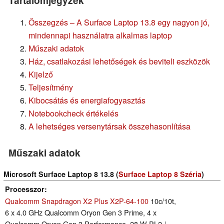
Tartalomjegyzék
Összegzés – A Surface Laptop 13.8 egy nagyon jó,
mindennapi használatra alkalmas laptop
Műszaki adatok
Ház, csatlakozási lehetőségek és beviteli eszközök
Kijelző
Teljesítmény
Kibocsátás és energiafogyasztás
Notebookcheck értékelés
A lehetséges versenytársak összehasonlítása
Műszaki adatok
Microsoft Surface Laptop 8 13.8 (
Surface Laptop 8 Széria
)
Processzor
Qualcomm Snapdragon X2 Plus X2P-64-100
10c/10t,
6 x 4.0 GHz Qualcomm Oryon Gen 3 Prime, 4 x
Qualcomm Oryon Gen 3 Performance, 28 W PL2 /