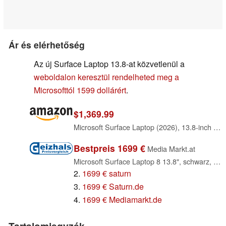
Ár és elérhetőség
Az új Surface Laptop 13.8-at közvetlenül a
weboldalon keresztül rendelheted meg a
Microsofttól 1599 dollárért
.
$1,369.99
Microsoft Surface Laptop (2026), 13.8-inch Premium Performance Laptop, Snapdragon X2 Elite Processor, Touchscreen Display, 16GB RAM, 512GB SSD Storage, Windows 11 Copilot+ PC Built for AI, Platinum
Bestpreis 1699 €
Media Markt.at
Microsoft Surface Laptop 8 13.8", schwarz, Snapdragon X2 Plus - X2P-64-100, 16GB RAM, 512GB SSD, DE (EP2-60927)
2.
1699 € saturn
3.
1699 € Saturn.de
4.
1699 € Mediamarkt.de