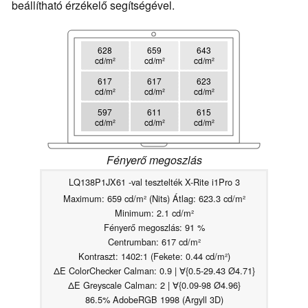
beállítható érzékelő segítségével.
628
659
643
cd/m²
cd/m²
cd/m²
617
617
623
cd/m²
cd/m²
cd/m²
597
611
615
cd/m²
cd/m²
cd/m²
Fényerő megoszlás
LQ138P1JX61 -val tesztelték X-Rite i1Pro 3
Maximum: 659 cd/m² (Nits) Átlag: 623.3 cd/m²
Minimum: 2.1 cd/m²
Fényerő megoszlás: 91 %
Centrumban: 617 cd/m²
Kontraszt: 1402:1 (Fekete: 0.44 cd/m²)
ΔE ColorChecker Calman: 0.9 | ∀{0.5-29.43 Ø4.71}
ΔE Greyscale Calman: 2 | ∀{0.09-98 Ø4.96}
86.5% AdobeRGB 1998 (Argyll 3D)