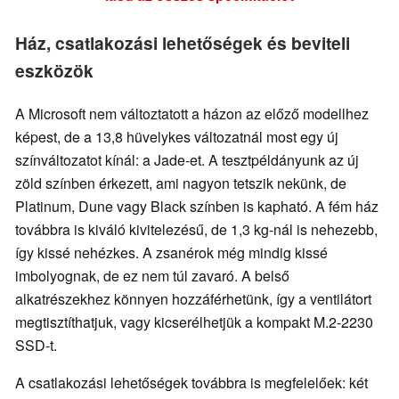
Ház, csatlakozási lehetőségek és beviteli
eszközök
A Microsoft nem változtatott a házon az előző modellhez
képest, de a 13,8 hüvelykes változatnál most egy új
színváltozatot kínál: a Jade-et. A tesztpéldányunk az új
zöld színben érkezett, ami nagyon tetszik nekünk, de
Platinum, Dune vagy Black színben is kapható. A fém ház
továbbra is kiváló kivitelezésű, de 1,3 kg-nál is nehezebb,
így kissé nehézkes. A zsanérok még mindig kissé
imbolyognak, de ez nem túl zavaró. A belső
alkatrészekhez könnyen hozzáférhetünk, így a ventilátort
megtisztíthatjuk, vagy kicserélhetjük a kompakt M.2-2230
SSD-t.
A csatlakozási lehetőségek továbbra is megfelelőek: két