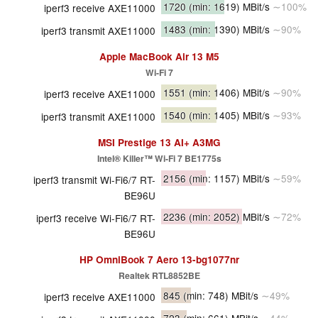
1720
(min: 1619)
MBit/s
∼100%
iperf3 receive AXE11000
1483
(min: 1390)
MBit/s
∼90%
iperf3 transmit AXE11000
Apple MacBook Air 13 M5
Wi-Fi 7
1551
(min: 1406)
MBit/s
∼90%
iperf3 receive AXE11000
1540
(min: 1405)
MBit/s
∼93%
iperf3 transmit AXE11000
MSI Prestige 13 AI+ A3MG
Intel® Killer™ Wi-Fi 7 BE1775s
2156
(min: 1157)
MBit/s
∼59%
iperf3 transmit Wi-Fi6/7 RT-
BE96U
2236
(min: 2052)
MBit/s
∼72%
iperf3 receive Wi-Fi6/7 RT-
BE96U
HP OmniBook 7 Aero 13-bg1077nr
Realtek RTL8852BE
845
(min: 748)
MBit/s
∼49%
iperf3 receive AXE11000