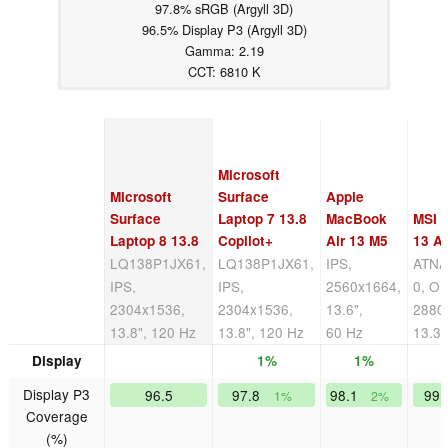
97.8% sRGB (Argyll 3D)
96.5% Display P3 (Argyll 3D)
Gamma: 2.19
CCT: 6810 K
Microsoft
Microsoft
Surface
Apple
Surface
Laptop 7 13.8
MacBook
MSI 
Laptop 8 13.8
Copilot+
Air 13 M5
13 A
LQ138P1JX61,
LQ138P1JX61,
IPS,
ATNA
IPS,
IPS,
2560x1664,
0, O
2304x1536,
2304x1536,
13.6",
2880
13.8", 120 Hz
13.8", 120 Hz
60 Hz
13.3"
Display
1%
1%
Display P3
96.5
97.8
98.1
99
1%
2%
Coverage
(%)