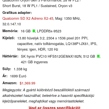
Short Burst, 18 W PL1 / Sustained, Oryon v3
Grafikus adapter
Qualcomm SD X2 Adreno X2-45
, Mag: 1350 MHz,
32.0.147.10
Memória
16 GB
, LPDDR5x-9523
Kijelző
13.80 hüvelyk 3:2, 2304 x 1536 pixel 201 PPI,
capacitive, natív tolltámogatás, LQ138P1JX61, IPS,
fényes: igen, HDR, 120 Hz
Háttértár
SK hynix PVC10 HFS512GEM4X182N, 512 GB
,
421 GB ingyenes
Súly
1.338 kg
Ár
1699 Euró
Amazon
$1,369.99
Megjegyzés: A gyártó különböző beszállítóktól származó
alkatrészeket használhat, beleértve a hasonló specifikációjú
kijelzőpaneleket, meghajtókat vagy memóriastickeket.
lásd az összes specifikációt