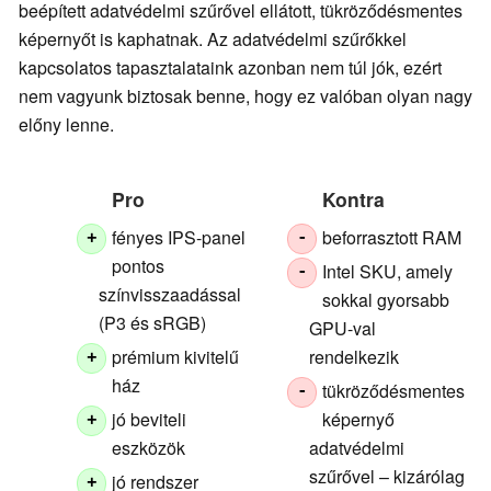
beépített adatvédelmi szűrővel ellátott, tükröződésmentes
képernyőt is kaphatnak. Az adatvédelmi szűrőkkel
kapcsolatos tapasztalataink azonban nem túl jók, ezért
nem vagyunk biztosak benne, hogy ez valóban olyan nagy
előny lenne.
Pro
Kontra
fényes IPS-panel
beforrasztott RAM
+
-
pontos
Intel SKU, amely
-
színvisszaadással
sokkal gyorsabb
(P3 és sRGB)
GPU-val
prémium kivitelű
rendelkezik
+
ház
tükröződésmentes
-
jó beviteli
képernyő
+
eszközök
adatvédelmi
szűrővel – kizárólag
jó rendszer
+