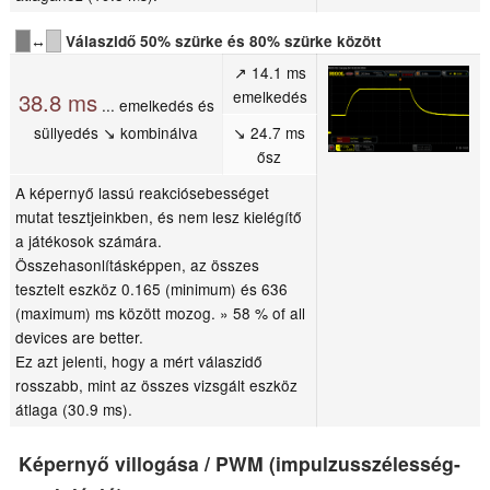
↔
Válaszidő 50% szürke és 80% szürke között
↗ 14.1 ms
emelkedés
38.8 ms
... emelkedés és
süllyedés ↘ kombinálva
↘ 24.7 ms
ősz
A képernyő lassú reakciósebességet
mutat tesztjeinkben, és nem lesz kielégítő
a játékosok számára.
Összehasonlításképpen, az összes
tesztelt eszköz 0.165 (minimum) és 636
(maximum) ms között mozog. » 58 % of all
devices are better.
Ez azt jelenti, hogy a mért válaszidő
rosszabb, mint az összes vizsgált eszköz
átlaga (30.9 ms).
Képernyő villogása / PWM (impulzusszélesség-