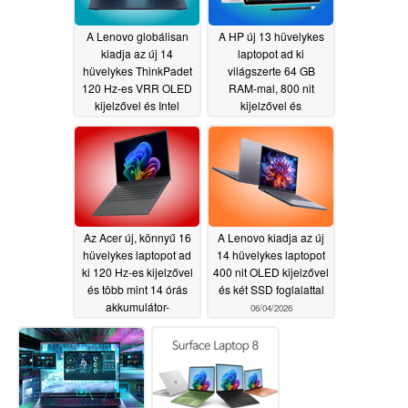
A Lenovo globálisan
A HP új 13 hüvelykes
kiadja az új 14
laptopot ad ki
hüvelykes ThinkPadet
világszerte 64 GB
120 Hz-es VRR OLED
RAM-mal, 800 nit
kijelzővel és Intel
kijelzővel és
Panther Lake-el
mobilkapcsolattal
06/04/2026
06/04/2026
Az Acer új, könnyű 16
A Lenovo kiadja az új
hüvelykes laptopot ad
14 hüvelykes laptopot
ki 120 Hz-es kijelzővel
400 nit OLED kijelzővel
és több mint 14 órás
és két SSD foglalattal
akkumulátor-
06/04/2026
üzemidővel
06/04/2026