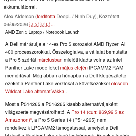
akkumulátorral.
Alex Alderson (
fordította
DeepL / Ninh Duy),
Közzétett
06/05/2026
🇺🇸
🇩🇪
...
AMD
Zen 5
Laptop / Notebook
Launch
A Dell már árulja a 14-es Pro 5 sorozatot AMD Ryzen AI
400 processzorokkal. Összefoglalva, a vállalat bemutatta
a Pro 5 szériát
márciusban
mielőtt kiadta volna az Intel
Panther Lake modelleket
május elején
lPCAMM2 RAM
memóriával. Még abban a hónapban a Dell kiegészítette
ezeket a Panther Lake verziókat a következőkkel
olcsóbb
Wildcat Lake alternatívákkal
.
Most a P514265 a P516265 kisebb alternatívájaként
világszerte megvásárolható. A
Pro 14
(curr. 869,99 $ az
Amazonon)
, a Pro 5 Series 14 (P514265) nem
rendelkezik LPCAMM2 támogatással, amelyet a Dell
biztosít a Panther Lake-alapú testvérének. Ennek ellenére