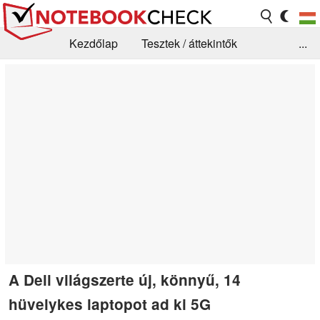
Kezdőlap
Tesztek / áttekintők
...
Hírek
GYIK / Technológia / Benchmarkok
Könyvtár
Kapcsolat
A Dell világszerte új, könnyű, 14
hüvelykes laptopot ad ki 5G