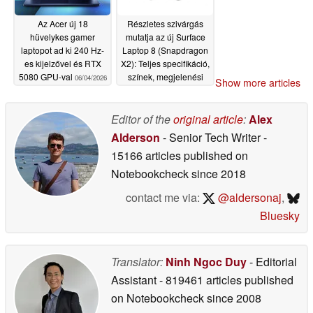
Az Acer új 18
Részletes szivárgás
hüvelykes gamer
mutatja az új Surface
laptopot ad ki 240 Hz-
Laptop 8 (Snapdragon
es kijelzővel és RTX
X2): Teljes specifikáció,
5080 GPU-val
színek, megjelenési
06/04/2026
Show more articles
dátum
06/04/2026
Editor of the
original article
:
Alex
Alderson
- Senior Tech Writer
-
15166 articles published on
Notebookcheck
since 2018
contact me via:
@aldersonaj
,
Bluesky
Translator:
Ninh Ngoc Duy
- Editorial
Assistant
- 819461 articles published
on Notebookcheck
since 2008