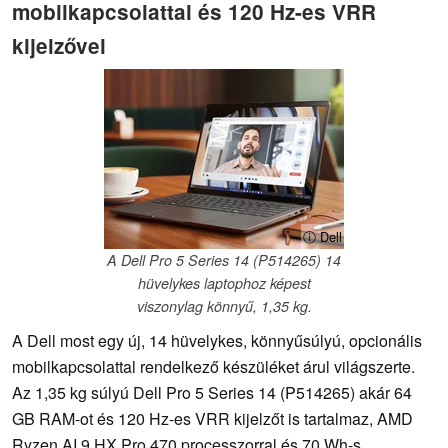
mobilkapcsolattal és 120 Hz-es VRR
kijelzővel
ⓘ Dell
A Dell Pro 5 Series 14 (P514265) 14
hüvelykes laptophoz képest
viszonylag könnyű, 1,35 kg.
A Dell most egy új, 14 hüvelykes, könnyűsúlyú, opcionális
mobilkapcsolattal rendelkező készüléket árul világszerte.
Az 1,35 kg súlyú Dell Pro 5 Series 14 (P514265) akár 64
GB RAM-ot és 120 Hz-es VRR kijelzőt is tartalmaz, AMD
Ryzen AI 9 HX Pro 470 processzorral és 70 Wh-s