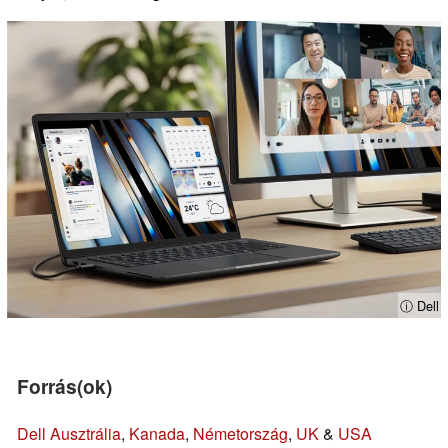
ⓘ Dell
Forrás(ok)
Dell Ausztrália
,
Kanada
,
Németország
,
UK
&
USA