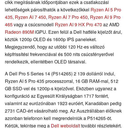
cikk megírásának időpontjában ezek a csatlakozási
lehetőségek párosíthatók a következőkkel
Ryzen AI 5 Pro
435
,
Ryzen AI 7 450
,
Ryzen AI 7 Pro 450
,
Ryzen AI 9 Pro
465
vagy a csúcsmodell
Ryzen AI 9 HX Pro 470
az AMD
Radeon 890M
iGPU. Ezen felül a Dell hatféle kijelzőt árul,
köztük 1200p OLED és 1600p IPS paneleket.
Megjegyzendő, hogy az utóbbi 120 Hz-es változó
képfrissítési frekvenciával és 500 nits csúcsfényerővel
rendelkezik, ellentétben OLED társaival.
A Dell Pro 5 Series 14 (P514265) 2 139 dollárról indul,
Ryzen AI 5 Pro 435 processzorral, 16 GB RAM-mal, 512
GB SSD-vel és 1200p-s kijelzővel. Eközben ugyanez a
konfiguráció az Egyesült Királyságban 1717 fontért,
valamint az eurózónában 1923 euróért, Kanadában pedig
2731 CAD-ért vásárolható meg. Az Ausztráliában élőknek
azonban telefonon kell megrendelniük a P514265-öt.
Kérjük, tekintse meg a
Dell weboldalt
további részletekért.