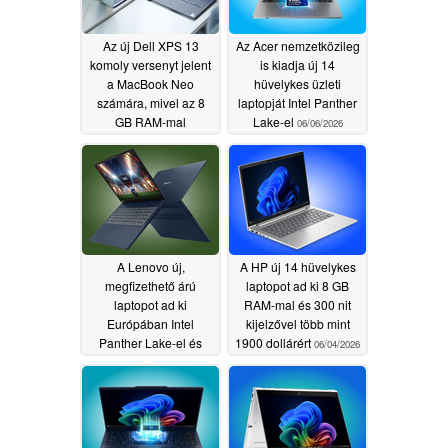
Az új Dell XPS 13
Az Acer nemzetközileg
komoly versenyt jelent
is kiadja új 14
a MacBook Neo
hüvelykes üzleti
számára, mivel az 8
laptopját Intel Panther
GB RAM-mal
Lake-el
06/06/2026
kapcsolatos
aggodalmak túlzottnak
tűnnek
06/18/2026
A Lenovo új,
A HP új 14 hüvelykes
megfizethető árú
laptopot ad ki 8 GB
laptopot ad ki
RAM-mal és 300 nit
Európában Intel
kijelzővel több mint
Panther Lake-el és
1900 dollárért
06/04/2026
több mint 27 órás
akkumulátor-
üzemidővel
06/04/2026