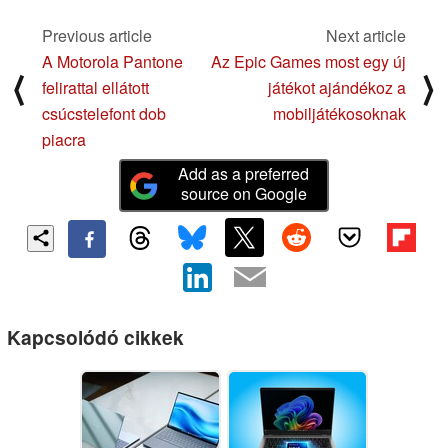
Previous article
Next article
A Motorola Pantone
Az Epic Games most egy új
⟨
⟩
felirattal ellátott
játékot ajándékoz a
csúcstelefont dob
mobiljátékosoknak
piacra
Add as a preferred
source on Google
Kapcsolódó cikkek