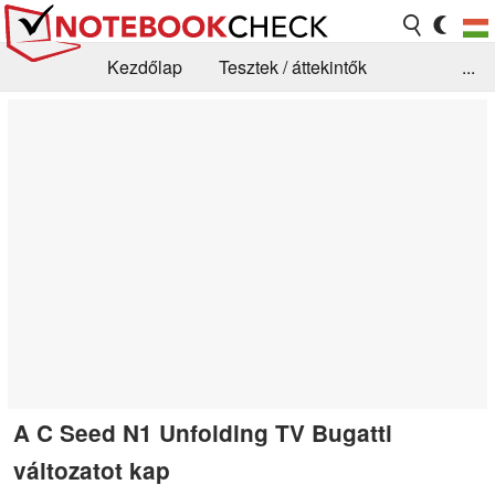
Kezdőlap
Tesztek / áttekintők
...
Hírek
GYIK / Technológia / Benchmarkok
Könyvtár
Kapcsolat
A C Seed N1 Unfolding TV Bugatti
változatot kap