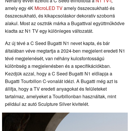
Néhány évvel ezelőtt a C Seed elindította a
N1 TV-t
,
amely egy 4K
MicroLED TV
amely összecsukható és
összecsukható, és kikapcsoláskor dekoratív szoborrá
alakul. Most az osztrák márka a Bugattival együttműködve
kiadta az N1 TV egy különleges változatát.
Az új tévé a C Seed Bugatti N1 nevet kapta, és bár
általában véve megtartja a 2024-ben megjelent eredeti N1
tévé megjelenését, van néhány kulcsfontosságú
különbség a megjelenésben és a specifikációkban.
Kezdjük azzal, hogy a C Seed Bugatti N1 előlapja a
Bugatti Tourbillon C-vonalát idézi. A Bugatti még azt is
állítja, hogy a TV eredeti anyagokat és felületeket
tartalmaz, amelyeket a Tourbillonban használtak, mint
például az autó Sculpture Silver kivitelét.