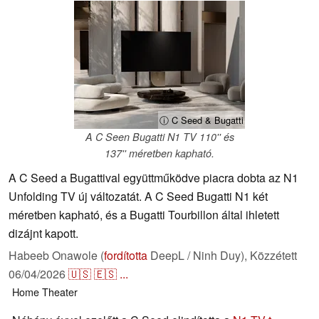
ⓘ C Seed & Bugatti
A C Seen Bugatti N1 TV 110'' és
137'' méretben kapható.
A C Seed a Bugattival együttműködve piacra dobta az N1
Unfolding TV új változatát. A C Seed Bugatti N1 két
méretben kapható, és a Bugatti Tourbillon által ihletett
dizájnt kapott.
Habeeb Onawole (
fordította
DeepL / Ninh Duy),
Közzétett
06/04/2026
🇺🇸
🇪🇸
...
Home Theater