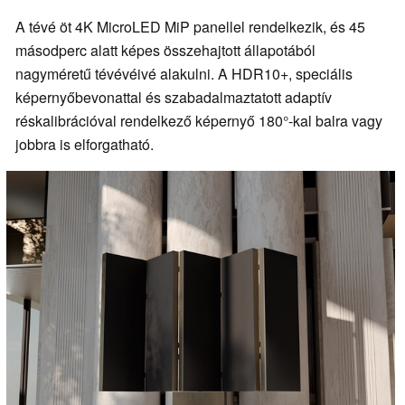
A tévé öt 4K MicroLED MiP panellel rendelkezik, és 45
másodperc alatt képes összehajtott állapotából
nagyméretű tévévéivé alakulni. A HDR10+, speciális
képernyőbevonattal és szabadalmaztatott adaptív
réskalibrációval rendelkező képernyő 180°-kal balra vagy
jobbra is elforgatható.