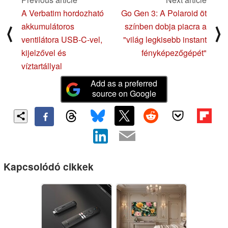
A Verbatim hordozható
Go Gen 3: A Polaroid öt
akkumulátoros
színben dobja piacra a
⟨
⟩
ventilátora USB-C-vel,
"világ legkisebb instant
kijelzővel és
fényképezőgépét"
víztartállyal
Add as a preferred
source on Google
Kapcsolódó cikkek