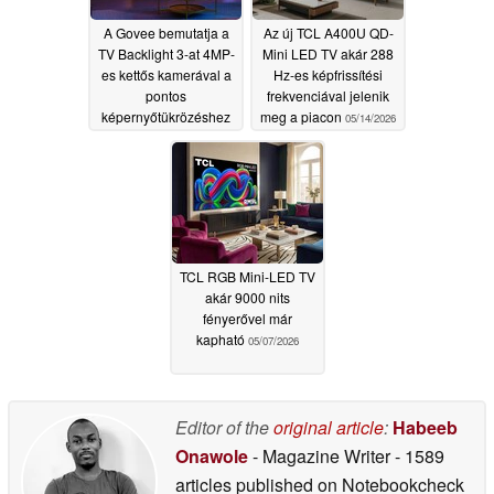
A Govee bemutatja a
Az új TCL A400U QD-
TV Backlight 3-at 4MP-
Mini LED TV akár 288
es kettős kamerával a
Hz-es képfrissítési
pontos
frekvenciával jelenik
képernyőtükrözéshez
meg a piacon
05/14/2026
05/16/2026
TCL RGB Mini-LED TV
akár 9000 nits
fényerővel már
kapható
05/07/2026
Editor of the
original article
:
Habeeb
Onawole
- Magazine Writer
- 1589
articles published on Notebookcheck