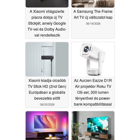
A Xiaomi világszerte
A Samsung The Frame
piacra dobja új TV
Art TV új változatot kap
Stickjét, amely Google
06/19/2026
TV-vel és Dolby Audio-
val rendelkezik
07/14/2026
Xiaomi kiadja olcsóbb
Az Aurzen Eazze D1R
TV Stick HD (2nd Gen)
Air projektor Roku TV
Európában a globális
OS-sel, 300 lumen
bevezetés előtt
fényerővel és power-
bank kompatibilitással
06/03/2026
érkezik a piacra
05/25/2026