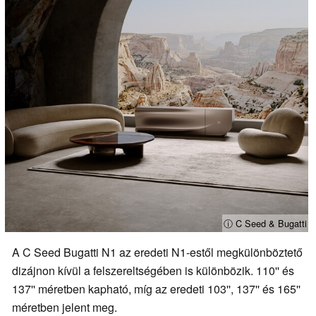
ⓘ C Seed & Bugatti
A C Seed Bugatti N1 az eredeti N1-estől megkülönböztető
dizájnon kívül a felszereltségében is különbözik. 110'' és
137'' méretben kapható, míg az eredeti 103'', 137'' és 165''
méretben jelent meg.