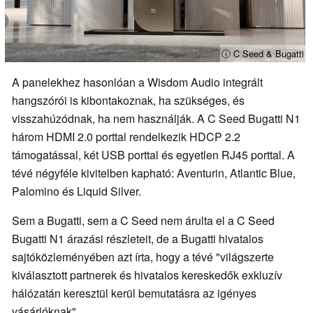
ⓘ C Seed & Bugatti
A panelekhez hasonlóan a Wisdom Audio integrált
hangszórói is kibontakoznak, ha szükséges, és
visszahúzódnak, ha nem használják. A C Seed Bugatti N1
három HDMI 2.0 porttal rendelkezik HDCP 2.2
támogatással, két USB porttal és egyetlen RJ45 porttal. A
tévé négyféle kivitelben kapható: Aventurin, Atlantic Blue,
Palomino és Liquid Silver.
Sem a Bugatti, sem a C Seed nem árulta el a C Seed
Bugatti N1 árazási részleteit, de a Bugatti hivatalos
sajtóközleményében azt írta, hogy a tévé "világszerte
kiválasztott partnerek és hivatalos kereskedők exkluzív
hálózatán keresztül kerül bemutatásra az igényes
vásárlóknak"