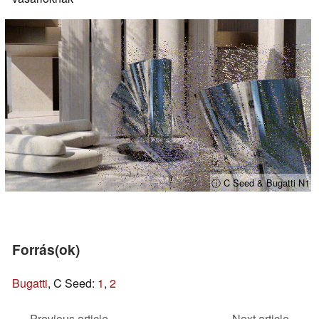
ⓘ C Seed & Bugatti N1
Forrás(ok)
Bugatti
, C Seed:
1
,
2
Previous article
Next article