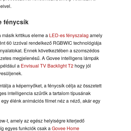
eivel.
e fénycsík
a másik kritikus eleme a
LED-es fényszalag
amely
ént 60 izzóval rendelkező RGBWIC technológiája
árnyalatokat. Ennek következtében a szomszédos
mészetes megjelenésű. A Govee intelligens lámpák
 például a
Envisual TV Backlight T2
hogy jól
yesüljenek.
álja a képernyőket, a fénycsík célja az összetett
s intelligencia szűrők a tartalom típusának
r egy élénk animációs filmet néz a néző, akár egy
w-t, amely az egész helyiségre kiterjedő
Míg egyes funkciók csak a
Govee Home