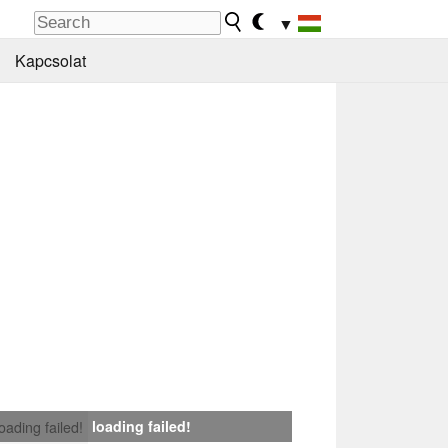
▼
Kapcsolat
loading failed!
loading failed!