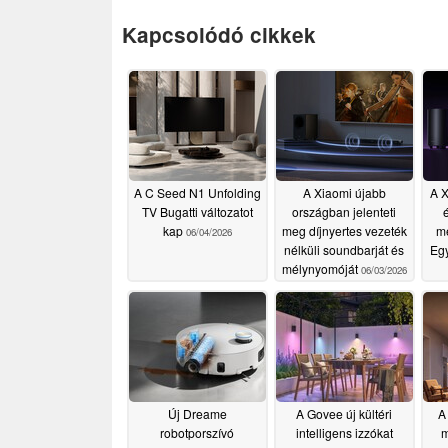
kamerás lencsével 4 millió pixeles fe
Kapcsolódó cikkek
sportrajongóknak és mindazoknak, ak
szeretnék változtatni, a TV Backligh
számára teszi elérhetővé.
Az iparág legmagasabb, 4 millió pixe
alkalmazott hibrid üveg-műanyag kett
A C Seed N1 Unfolding
A Xiaomi újabb
A X
TV Bugatti változatot
országban jelenteti
é
kap
meg díjnyertes vezeték
mé
A TV Backlight 3 4 millió pixeles fel
06/04/2026
nélküli soundbarját és
Egy
háttérvilágítás kategóriában - a szab
mélynyomóját
06/03/2026
kamerás lencsének köszönhetően, amel
lencsearchitektúra az üveg nagy fén
pontos fénytörésével kombinálja, hat
torzítást, így élesebb élesség és tiszt
felbontóképesség 100%-os növekedésé
hagyományos 2MP-es objektívekhez k
Új Dreame
A Govee új kültéri
A
robotporszívó
intelligens izzókat
m
képtisztaságot eredményez - ezzel te