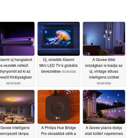
lbontóképességet ér el. A filmek szerelmeseinek, a
ik nappalijukat egy magával ragadó otthoni mozivá
t 3 a mozi színpontosságát szélesebb közönség
les felbontóképességű, az iparágban elsőként
ős kameraobjektívvel
iaomi új hangsávot
Új, olcsóbb Xiaomi
A Govee több
s vezeték nélküli
Mini LED TV-k globális
országban is kiadja az
lynyomót ad ki az
bevezetése
új, vintage stílusú
bontóképességet ér el - a legmagasabbat a TV
05/29/2026
esült Királyságban
intelligens izzókat
adalmaztatott hibrid üveg-műanyag (1G+3P) kettős
06/03/2026
05/26/2026
y az iparágban elsőként jelenik meg. A fejlett
yáteresztő képességét az aszférikus műanyag elemek
ékonyan minimalizálva a kromatikus aberrációt és a
ább részletmegjelenítés érhető el. Ez a
t jelenti az előző generációhoz képest, és a
épest körülbelül 30%-kal nagyobb általános
 Govee intelligens
A Philips Hue Bridge
A Govee piacra dobja
ennyezeti lámpa
Pro okosabbá válik a
első kültéri napelemes
ljes mértékben kiaknázva az érzékelő natív