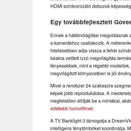
HDMI szinkronizáló dobozok képesség
Egy továbbfejlesztett Gove
Ennek a háttérvilágítási megoldásnak 
a kamerákhoz csatlakozik. A méterenk
hitelesebben adja vissza a fehér szín
falakra vetített izzó megvilágítás ter
fényesebbek, mint a régebbi modellek,
megvilágított környezetben is jól érvén
Mivel a rendszer 24 szakaszra szegment
képek jobb reprodukálása. A mestersége
megfelelően állítják be a mintákat, aká
sötétebb horrorfilmet
.
A TV Backlight 3 támogatja a DreamVie
intelligens fénytömböket koordinálja. 