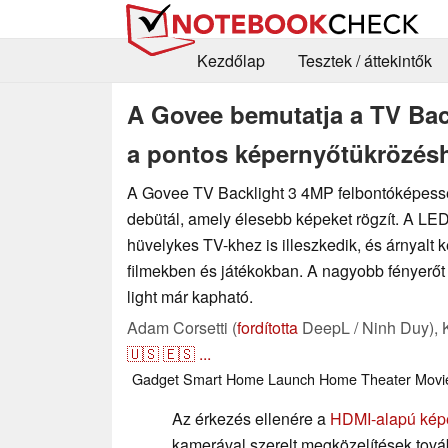
Kezdőlap
Tesztek / áttekintők
A Govee bemutatja a TV Bac
a pontos képernyőtükrözés
A Govee TV Backlight 3 4MP felbontóképes
debütál, amely élesebb képeket rögzít. A LED
hüvelykes TV-khez is illeszkedik, és árnyalt 
filmekben és játékokban. A nagyobb fényerőt
light már kapható.
Adam Corsetti (
fordította
DeepL / Ninh Duy),
🇺🇸
🇪🇸
...
Gadget
Smart Home
Launch
Home Theater
Movi
Az érkezés ellenére a
HDMI-alapú kép
kamerával szerelt megközelítések tová