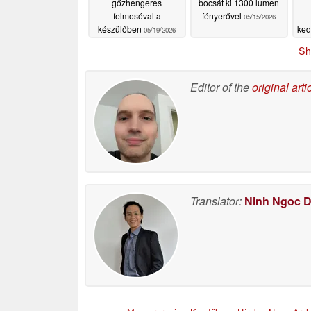
gőzhengeres
bocsát ki 1300 lumen
képalkotási potenciálját.
felmosóval a
fényerővel
05/15/2026
készülőben
ked
05/19/2026
Sh
A kibővített vörös spektrumú IR-szűr
téve a vörös és a környezeti meleg á
Editor of the
original arti
kép/mp sebességgel működő, nagy jel
rendszer tisztább árnyékokat rögzít, cs
egy dokumentumfilmben a naplemente s
árnyalatát valós időben követi.
AI intelligens többzónás színtérképez
Translator:
Ninh Ngoc 
hozza létre
Ahelyett, hogy egyetlen színmosást v
független zónára osztja a képernyőt,
megfelelő részt. Az eredmény egy rét