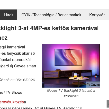
Hírek
GYIK / Technológia / Benchmarkok
Könyvtár
klight 3-at 4MP-es kettős kamerával
hez
ségű kamerával
-es fénycsík akár 85
képeket reprodukál
 ígérő új Govee smart
Közzétett
05/16/2026
ⓘ Govee
Govee TV Backlight 3 látható a
es / TV-Shows
szobában
ernyőtükrözés
a
bbra is népszerűek. Az új Govee TV Backlight 3