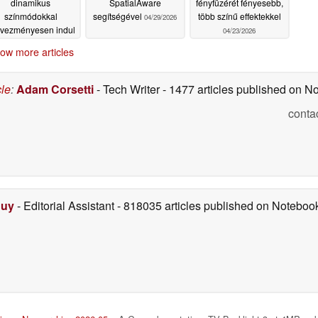
dinamikus
SpatialAware
fényfüzérét fényesebb,
színmódokkal
segítségével
több színű effektekkel
04/29/2026
vezményesen indul
04/23/2026
05/07/2026
ow more articles
ő fokozza a meleg tónusok érzékenységét, lehetővé
rnyalatok pontosabb érzékelését a képernyőn. A 30
cle
:
Adam Corsetti
- Tech Writer
- 1477 articles published on 
-zaj viszonyú 1080p képérzékelővel párosítva a
conta
ökkentett zajjal és erősebb kontraszttal - így amikor
zürkületbe vált át, a tévé mögötti fény minden
és, amely a képernyő természetes kiterjesztését
Duy
- Editorial Assistant
- 818035 articles published on Notebo
etítene a TV mögé, a TV Backlight 3 akár 24
 amelyek mindegyike elemzi és visszaadja a
egzett, természetes környezeti ragyogás, amely