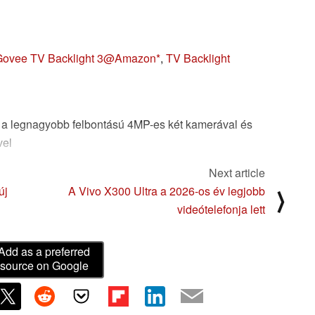
Govee TV Backlight 3@Amazon
,
TV Backlight
t a legnagyobb felbontású 4MP-es két kamerával és
vel
Next article
es felbontóképességével és az iparágban elsőként
új
A Vivo X300 Ultra a 2026-os év legjobb
⟩
ős kamera objektívjével a TV Backlight 3 mozi
videótelefonja lett
oz minden nappaliba
Add as a preferred
source on Google
május 18. - A Govee, az intelligens világítás
ovee TV Backlight 3-at, az első olyan TV
elsőként alkalmazott hibrid üveg-műanyag kettős