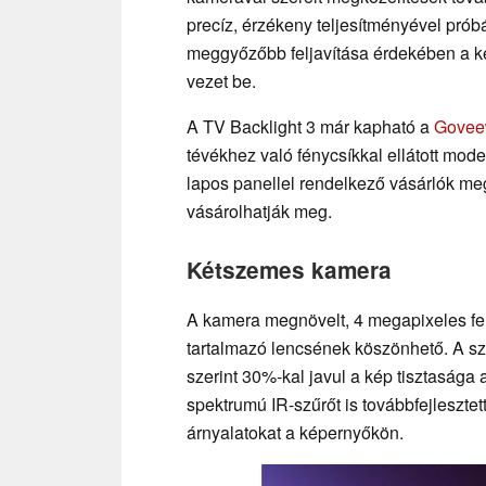
precíz, érzékeny teljesítményével prób
meggyőzőbb feljavítása érdekében a ké
vezet be.
A TV Backlight 3 már kapható a
Govee
tévékhez való fénycsíkkal ellátott mode
lapos panellel rendelkező vásárlók me
vásárolhatják meg.
Kétszemes kamera
A kamera megnövelt, 4 megapixeles f
tartalmazó lencsének köszönhető. A sz
szerint 30%-kal javul a kép tisztaság
spektrumú IR-szűrőt is továbbfejleszte
árnyalatokat a képernyőkön.