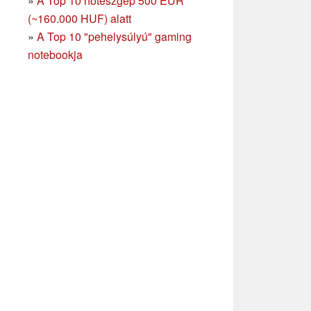
»
A Top 10 noteszgép 500 EUR
(~160.000 HUF) alatt
»
A Top 10 "pehelysúlyú" gaming
notebookja