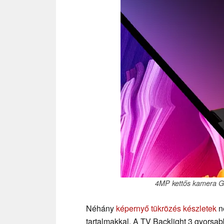
4MP kettős kamera Go
Néhány
képernyő tükrözés készletek
ne
tartalmakkal. A TV Backlight 3 gyorsab