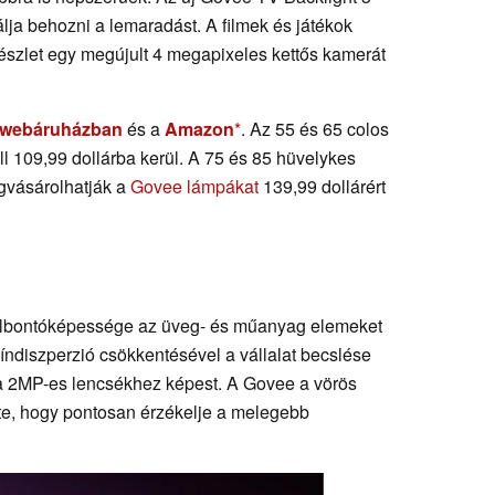
álja behozni a lemaradást. A filmek és játékok
szlet egy megújult 4 megapixeles kettős kamerát
webáruházban
és a
Amazon
. Az 55 és 65 colos
ll 109,99 dollárba kerül. A 75 és 85 hüvelykes
gvásárolhatják a
Govee lámpákat
139,99 dollárért
elbontóképessége az üveg- és műanyag elemeket
índiszperzió csökkentésével a vállalat becslése
a a 2MP-es lencsékhez képest. A Govee a vörös
tte, hogy pontosan érzékelje a melegebb