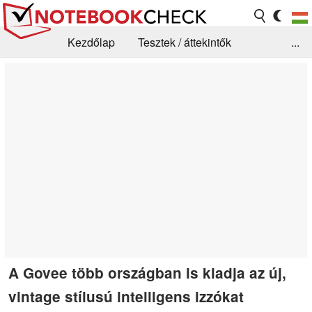
Kezdőlap
Tesztek / áttekintők
...
Hírek
GYIK / Technológia / Benchmarkok
Könyvtár
Kapcsolat
A Govee több országban is kiadja az új,
vintage stílusú intelligens izzókat