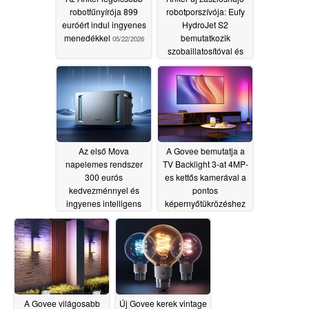
robotfűnyírója 899
robotporszívója: Eufy
euróért indul ingyenes
HydroJet S2
menedékkel
bemutatkozik
05/22/2026
szobaillatosítóval és
görgős felmosórongyal
05/22/2026
Az első Mova
A Govee bemutatja a
napelemes rendszer
TV Backlight 3-at 4MP-
300 eurós
es kettős kamerával a
kedvezménnyel és
pontos
ingyenes intelligens
képernyőtükrözéshez
mérővel indul
05/22/2026
05/16/2026
A Govee világosabb
Új Govee kerek vintage