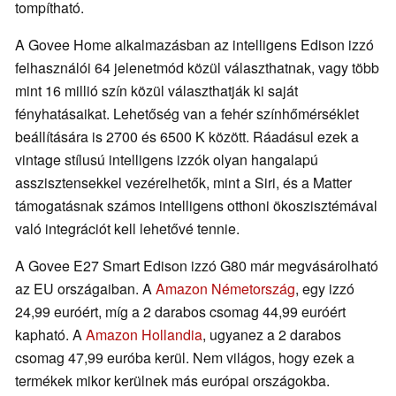
tompítható.
A Govee Home alkalmazásban az intelligens Edison izzó
felhasználói 64 jelenetmód közül választhatnak, vagy több
mint 16 millió szín közül választhatják ki saját
fényhatásaikat. Lehetőség van a fehér színhőmérséklet
beállítására is 2700 és 6500 K között. Ráadásul ezek a
vintage stílusú intelligens izzók olyan hangalapú
asszisztensekkel vezérelhetők, mint a Siri, és a Matter
támogatásnak számos intelligens otthoni ökoszisztémával
való integrációt kell lehetővé tennie.
A Govee E27 Smart Edison izzó G80 már megvásárolható
az EU országaiban. A
Amazon Németország
, egy izzó
24,99 euróért, míg a 2 darabos csomag 44,99 euróért
kapható. A
Amazon Hollandia
, ugyanez a 2 darabos
csomag 47,99 euróba kerül. Nem világos, hogy ezek a
termékek mikor kerülnek más európai országokba.