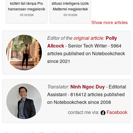
kültéri fali lámpa Pro
stílusú intelligens izzók
hamarosan megjelenik
Matterrel megjelentek
05/16/2026
05/15/2026
Show more articles
Editor of the
original article
:
Polly
Allcock
- Senior Tech Writer
- 5964
articles published on Notebookcheck
since 2021
Translator:
Ninh Ngoc Duy
- Editorial
Assistant
- 816412 articles published
on Notebookcheck
since 2008
contact me via:
Facebook