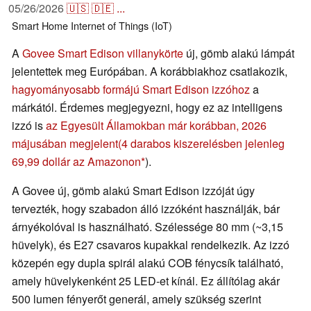
05/26/2026
🇺🇸
🇩🇪
...
Smart Home
Internet of Things (IoT)
A
Govee Smart Edison villanykörte
új, gömb alakú lámpát
jelentettek meg Európában. A korábbiakhoz csatlakozik,
hagyományosabb formájú Smart Edison izzóhoz
a
márkától. Érdemes megjegyezni, hogy ez az intelligens
izzó is
az Egyesült Államokban már korábban, 2026
májusában megjelent
(4 darabos kiszerelésben jelenleg
69,99 dollár az Amazonon
).
A Govee új, gömb alakú Smart Edison izzóját úgy
tervezték, hogy szabadon álló izzóként használják, bár
árnyékolóval is használható. Szélessége 80 mm (~3,15
hüvelyk), és E27 csavaros kupakkal rendelkezik. Az izzó
közepén egy dupla spirál alakú COB fénycsík található,
amely hüvelykenként 25 LED-et kínál. Ez állítólag akár
500 lumen fényerőt generál, amely szükség szerint