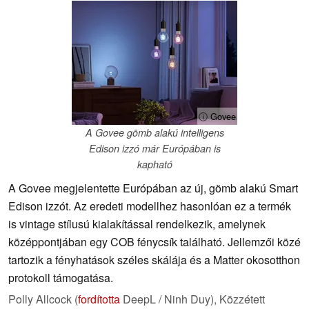
ⓘ Govee
A Govee gömb alakú intelligens
Edison izzó már Európában is
kapható
A Govee megjelentette Európában az új, gömb alakú Smart
Edison izzót. Az eredeti modellhez hasonlóan ez a termék
is vintage stílusú kialakítással rendelkezik, amelynek
középpontjában egy COB fénycsík található. Jellemzői közé
tartozik a fényhatások széles skálája és a Matter okosotthon
protokoll támogatása.
Polly Allcock (
fordította
DeepL / Ninh Duy),
Közzétett