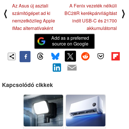
Az Asus új asztali
A Fenix vezeték nélküli
⟨
⟩
számítógépet ad ki
BC28R kerékpárvilágítást
nemzetközileg Apple
indít USB-C és 21700
iMac alternatívaként
akkumulátorral
Add as a preferred
source on Google
Kapcsolódó cikkek