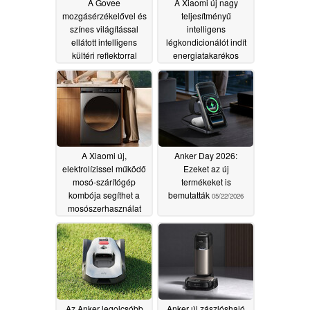
A Govee
A Xiaomi új nagy
mozgásérzékelővel és
teljesítményű
színes világítással
intelligens
ellátott intelligens
légkondicionálót indít
kültéri reflektorral
energiatakarékos
rukkol elő
funkcióval
07/10/2026
05/27/2026
A Xiaomi új,
Anker Day 2026:
elektrolízissel működő
Ezeket az új
mosó-szárítógép
termékeket is
kombója segíthet a
bemutatták
05/22/2026
mosószerhasználat
csökkentésében
05/26/2026
Az Anker legolcsóbb
Anker új zászlóshajó