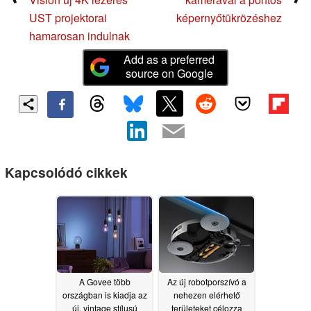
UST projektorai
képernyőtükrözéshez
hamarosan indulnak
Add as a preferred
source on Google
Kapcsolódó cikkek
A Govee több
Az új robotporszívó a
országban is kiadja az
nehezen elérhető
új, vintage stílusú
területeket célozza