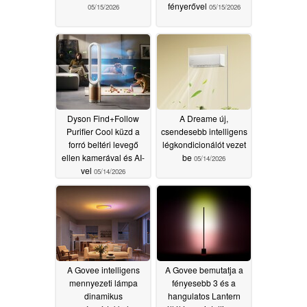
fényerővel
05/15/2026
05/15/2026
Dyson Find+Follow
A Dreame új,
Purifier Cool küzd a
csendesebb intelligens
forró beltéri levegő
légkondicionálót vezet
ellen kamerával és AI-
be
05/14/2026
vel
05/14/2026
A Govee intelligens
A Govee bemutatja a
mennyezeti lámpa
fényesebb 3 és a
dinamikus
hangulatos Lantern