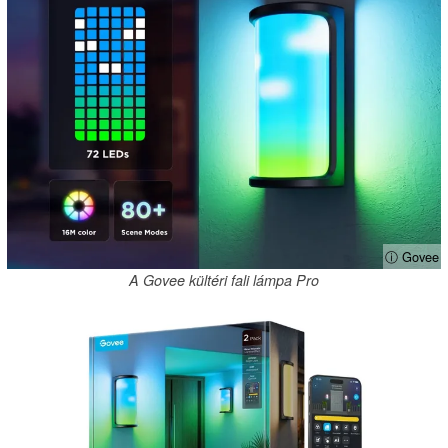
ⓘ Govee
A Govee kültéri fali lámpa Pro