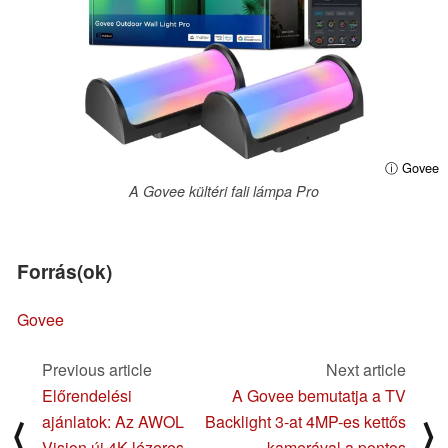
ⓘ Govee
A Govee kültéri fali lámpa Pro
Forrás(ok)
Govee
Previous article
Next article
Előrendelési
A Govee bemutatja a TV
ajánlatok: Az AWOL
Backlight 3-at 4MP-es kettős
⟨
⟩
Vision új 4K lézeres
kamerával a pontos