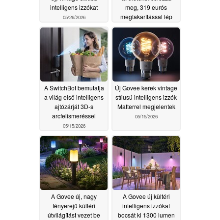
intelligens izzókat
meg, 319 eurós
megtakarítással lép
05/26/2026
piacra
05/16/2026
A SwitchBot bemutatja
Új Govee kerek vintage
a világ első intelligens
stílusú intelligens izzók
ajtózárját 3D-s
Matterrel megjelentek
arcfelismeréssel
05/15/2026
05/15/2026
A Govee új, nagy
A Govee új kültéri
fényerejű kültéri
intelligens izzókat
útvilágítást vezet be
bocsát ki 1300 lumen