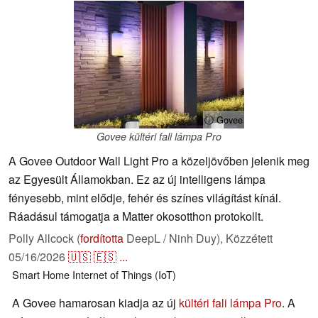
ⓘ Govee
Govee kültéri fali lámpa Pro
A Govee Outdoor Wall Light Pro a közeljövőben jelenik meg
az Egyesült Államokban. Ez az új intelligens lámpa
fényesebb, mint elődje, fehér és színes világítást kínál.
Ráadásul támogatja a Matter okosotthon protokollt.
Polly Allcock (
fordította
DeepL / Ninh Duy),
Közzétett
05/16/2026
🇺🇸
🇪🇸
...
Smart Home
Internet of Things (IoT)
A Govee hamarosan kiadja az új
kültéri fali lámpa Pro
. A