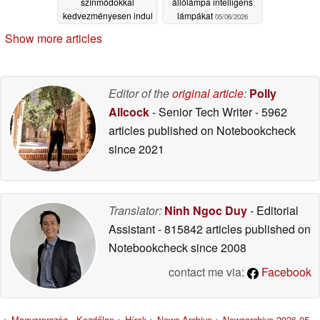
színmódokkal
állólámpa intelligens
kedvezményesen indul
lámpákat
05/06/2026
05/07/2026
Show more articles
Editor of the
original article
:
Polly
Allcock
- Senior Tech Writer
- 5962
articles published on Notebookcheck
since 2021
Translator:
Ninh Ngoc Duy
- Editorial
Assistant
- 815842 articles published on
Notebookcheck
since 2008
contact me via:
Facebook
>
Magyarország - Kezdőlap
>
Hírek
>
News Archive
>
Newsarchive 2026 05