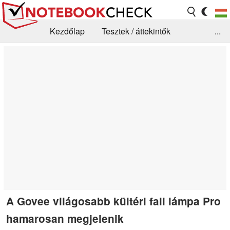
Kezdőlap
Tesztek / áttekintők
...
Hírek
GYIK / Technológia / Benchmarkok
Könyvtár
Kapcsolat
A Govee világosabb kültéri fali lámpa Pro
hamarosan megjelenik