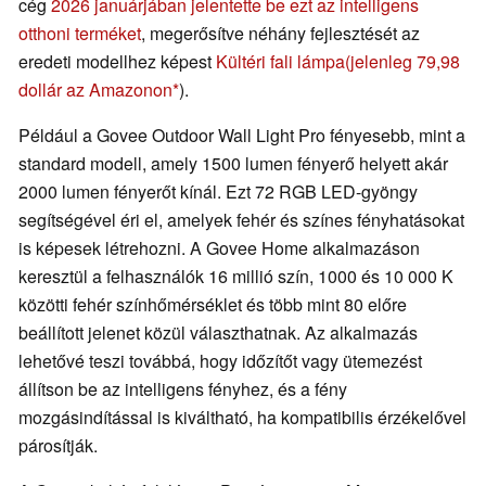
cég
2026 januárjában jelentette be ezt az intelligens
otthoni terméket
, megerősítve néhány fejlesztését az
eredeti modellhez képest
Kültéri fali lámpa
(jelenleg 79,98
dollár az Amazonon
).
Például a Govee Outdoor Wall Light Pro fényesebb, mint a
standard modell, amely 1500 lumen fényerő helyett akár
2000 lumen fényerőt kínál. Ezt 72 RGB LED-gyöngy
segítségével éri el, amelyek fehér és színes fényhatásokat
is képesek létrehozni. A Govee Home alkalmazáson
keresztül a felhasználók 16 millió szín, 1000 és 10 000 K
közötti fehér színhőmérséklet és több mint 80 előre
beállított jelenet közül választhatnak. Az alkalmazás
lehetővé teszi továbbá, hogy időzítőt vagy ütemezést
állítson be az intelligens fényhez, és a fény
mozgásindítással is kiváltható, ha kompatibilis érzékelővel
párosítják.