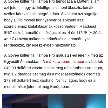
A Govee kültéri fali lámpa Pro támogatja a Mattert is, ami
azt jelenti, hogy az intelligens otthoni ökoszisztémák
széles körével kell integrálódnia. A vállalat azt sugallja,
hogy a Pro modell könnyebben telepíthető az új
szerelőlemez kialakításának köszönhetően. Ráadásul
IP67-es időjárásálló minősítéssel és -4 és 113 °F (~-20 és
45 ° C) közötti működési hőmérséklettartománnyal
rendelkezik, így egész évben használható.
A Govee kültéri fali lámpa Pro május 21-én jelenik meg az
Egyesült Államokban. A
márka webáruházában
a vásárlók
249,99 dollárért vásárolhatják meg a 2 darabos csomagot,
míg a 2 darabos csomag és a mozgásérzékelős csomag
279,98 dollárért lesz kapható. Nem világos, hogy ez a
modell mikor jelenhet meg Európában.