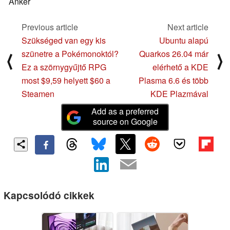
Anker
Previous article
Next article
Szükséged van egy kis
Ubuntu alapú
szünetre a Pokémonoktól?
Quarkos 26.04 már
⟨
⟩
Ez a szörnygyűjtő RPG
elérhető a KDE
most $9,59 helyett $60 a
Plasma 6.6 és több
Steamen
KDE Plazmával
Add as a preferred
source on Google
Kapcsolódó cikkek