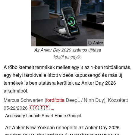
ⓘ Anker
Az Anker Day 2026 számos újítása
közül az egyik.
A főbb kiemelt termékek mellett egy 3 az 1-ben töltőállomás,
egy helyi tárolóval ellátott videós kapucsengő és más új
termékek is bemutatásra kerültek az Anker Day 2026
alkalmából.
Marcus Schwarten (
fordította
DeepL / Ninh Duy),
Közzétett
05/22/2026
🇺🇸
🇩🇪
...
Accessory
Launch
Smart Home
Gadget
Az Anker New Yorkban ünnepelte az Anker Day 2026