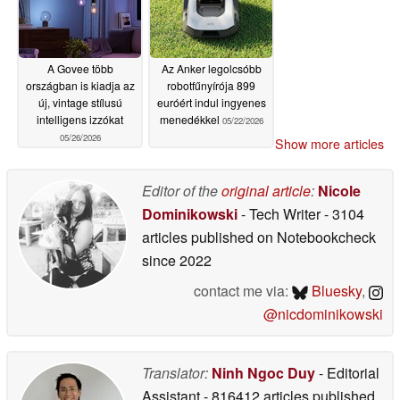
A Govee több
Az Anker legolcsóbb
országban is kiadja az
robotfűnyírója 899
új, vintage stílusú
euróért indul ingyenes
intelligens izzókat
menedékkel
05/22/2026
05/26/2026
Show more articles
Editor of the
original article
:
Nicole
Dominikowski
- Tech Writer
- 3104
articles published on Notebookcheck
since 2022
contact me via:
Bluesky
,
@nicdominikowski
Translator:
Ninh Ngoc Duy
- Editorial
Assistant
- 816412 articles published