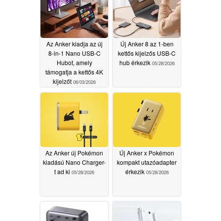
Az Anker kiadja az új
Új Anker 8 az 1-ben
8-in-1 Nano USB-C
kettős kijelzős USB-C
Hubot, amely
hub érkezik
05/28/2026
támogatja a kettős 4K
kijelzőt
06/03/2026
Az Anker új Pokémon
Új Anker x Pokémon
kiadású Nano Charger-
kompakt utazóadapter
t ad ki
érkezik
05/28/2026
05/28/2026