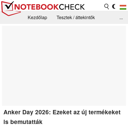
Kezdőlap
Tesztek / áttekintők
...
Hírek
GYIK / Technológia / Benchmarkok
Könyvtár
Kapcsolat
Anker Day 2026: Ezeket az új termékeket
is bemutatták