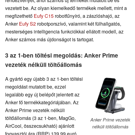
rendezvényét, ahol számos új terméket mutatott be és
vezetett be. Az olyan kiemelkedő termékek mellett, mint a
megfizethető
Eufy C15
robotfűnyíró, a zászlóshajó, az
Anker
Eufy S2
robotporszívó, valamint két fülhallgatós,
mesterséges intelligencia funkciókkal ellátott modell, az
Anker számos más újdonságot is tartogat.
3 az 1-ben töltési megoldás: Anker Prime
vezeték nélküli töltőállomás
A gyártó egy újabb 3 az 1-ben töltési
megoldást mutatott be, ezzel
legalább egy új belépőt jelentett az
Anker fő termékkategóriájában. Az
Anker Prime vezeték nélküli
töltőállomás (3 az 1-ben, MagGo,
Anker Prime vezeték
AirCool, összecsukható) ajánlott
nélküli töltőállomás
fogyasztói ára (RRP) 139,99 euró,