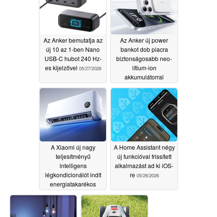
Az Anker bemutatja az
Az Anker új power
új 10 az 1-ben Nano
bankot dob piacra
USB-C hubot 240 Hz-
biztonságosabb neo-
es kijelzővel
lítium-ion
05/27/2026
akkumulátorral
05/27/2026
A Xiaomi új nagy
A Home Assistant négy
teljesítményű
új funkcióval frissített
intelligens
alkalmazást ad ki iOS-
légkondicionálót indít
re
05/26/2026
energiatakarékos
funkcióval
05/27/2026