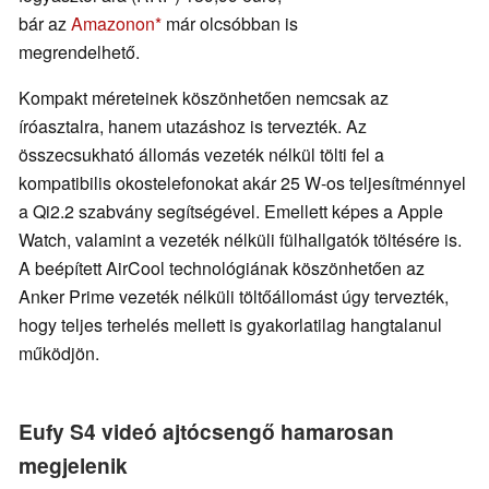
bár az
Amazonon
már olcsóbban is
megrendelhető.
Kompakt méreteinek köszönhetően nemcsak az
íróasztalra, hanem utazáshoz is tervezték. Az
összecsukható állomás vezeték nélkül tölti fel a
kompatibilis okostelefonokat akár 25 W-os teljesítménnyel
a Qi2.2 szabvány segítségével. Emellett képes a Apple
Watch, valamint a vezeték nélküli fülhallgatók töltésére is.
A beépített AirCool technológiának köszönhetően az
Anker Prime vezeték nélküli töltőállomást úgy tervezték,
hogy teljes terhelés mellett is gyakorlatilag hangtalanul
működjön.
Eufy S4 videó ajtócsengő hamarosan
megjelenik