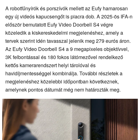
A robotfűnyírók és porszívók mellett az Eufy hamarosan
egy új videós kapucsengőt is piacra dob. A 2025-ös IFA-n
először bemutatott Eufy Video Doorbell S4 végre
közeledik a kiskereskedelmi megjelenéshez, amely a
tervek szerint idén tavasszal jelenik meg 279 eurós áron.
Az Eufy Video Doorbell S4 a 9 megapixeles objektívvel,
3K felbontással és 180 fokos látómezővel rendelkező
kettős kamerarendszert helyi tárolóval és
havidíjmentességgel kombinálja. További részletek a
megjelenéshez közelebbi időpontban következnek,
amelynek pontos dátumát még nem határozták meg.