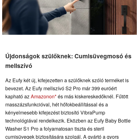
Újdonságok szülőknek: Cumisüvegmosó és
mellszívó
Az Eufy két új, kifejezetten a szülőknek szóló terméket is
bevezet. Az Eufy mellszívó S2 Pro már 399 euróért
kapható az
Amazonon
és más kiskereskedőknél. Fűtött
masszázsfunkcióval, hét hőfokbeállítással és a
kényelmesebb kifejezést biztosító VibraPump
technológiával rendelkezik. Eközben az Eufy Baby Bottle
Washer S1 Pro a folyamatosan tiszta és steril
cumisüvegek biztosítására szolgál. A gyártó a gyors