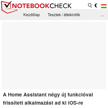
Kezdőlap
Tesztek / áttekintők
...
Hírek
GYIK / Technológia / Benchmarkok
Könyvtár
Kapcsolat
A Home Assistant négy új funkcióval
frissített alkalmazást ad ki iOS-re