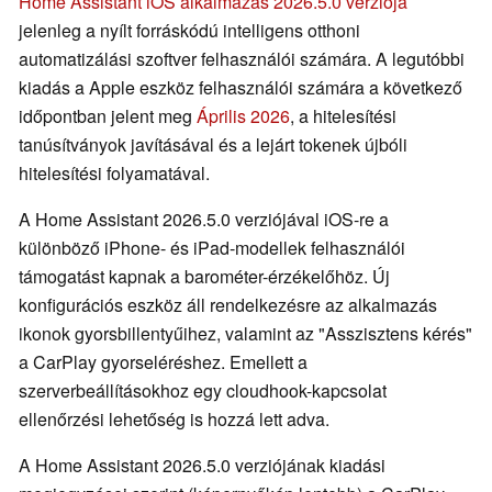
Home Assistant iOS alkalmazás 2026.5.0 verziója
jelenleg a nyílt forráskódú intelligens otthoni
automatizálási szoftver felhasználói számára. A legutóbbi
kiadás a Apple eszköz felhasználói számára a következő
időpontban jelent meg
Április 2026
, a hitelesítési
tanúsítványok javításával és a lejárt tokenek újbóli
hitelesítési folyamatával.
A Home Assistant 2026.5.0 verziójával iOS-re a
különböző iPhone- és iPad-modellek felhasználói
támogatást kapnak a barométer-érzékelőhöz. Új
konfigurációs eszköz áll rendelkezésre az alkalmazás
ikonok gyorsbillentyűihez, valamint az "Asszisztens kérés"
a CarPlay gyorseléréshez. Emellett a
szerverbeállításokhoz egy cloudhook-kapcsolat
ellenőrzési lehetőség is hozzá lett adva.
A Home Assistant 2026.5.0 verziójának kiadási