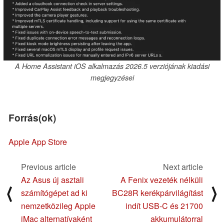
A Home Assistant iOS alkalmazás 2026.5 verziójának kiadási
megjegyzései
Forrás(ok)
Apple App Store
Previous article
Next article
Az Asus új asztali
A Fenix vezeték nélküli
⟨
⟩
számítógépet ad ki
BC28R kerékpárvilágítást
nemzetközileg Apple
indít USB-C és 21700
iMac alternatívaként
akkumulátorral