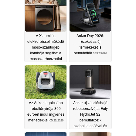
A Xiaomi új,
Anker Day 2026:
elektrolízissel működő
Ezeket az új
mosó-szárítógép
termékeket is
kombója segíthet a
bemutatták
05/22/2026
mosószerhasználat
csökkentésében
05/26/2026
Az Anker legolcsóbb
Anker új zászlóshajó
robotfűnyírója 899
robotporszívója: Eufy
euróért indul ingyenes
HydroJet S2
menedékkel
bemutatkozik
05/22/2026
szobaillatosítóval és
görgős felmosórongyal