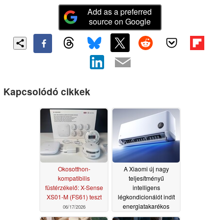
Add as a preferred
source on Google
Kapcsolódó cikkek
Okosotthon-
A Xiaomi új nagy
kompatibilis
teljesítményű
füstérzékelő: X-Sense
intelligens
XS01-M (FS61) teszt
légkondicionálót indít
energiatakarékos
06/17/2026
funkcióval
05/27/2026