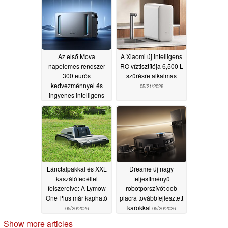
05/22/2026
Az első Mova
A Xiaomi új intelligens
napelemes rendszer
RO víztisztítója 6,500 L
300 eurós
szűrésre alkalmas
kedvezménnyel és
05/21/2026
ingyenes intelligens
mérővel indul
05/22/2026
Lánctalpakkal és XXL
Dreame új nagy
kaszálófedéllel
teljesítményű
felszerelve: A Lymow
robotporszívót dob
One Plus már kapható
piacra továbbfejlesztett
karokkal
05/20/2026
05/20/2026
Show more articles