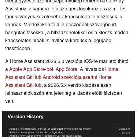
megjegyzései szerint (képernyőkép lentebb) a CarPlay
Assisthoz, a kamera-lejátszó gesztusokhoz és az mTLS
tanúsítványok kezeléséhez kapcsolódó fejlesztések is
vannak. Mindezeken felül a beszédből szövegbe írt
hangutasításokkal, a hibaüzenetekkel és a kioszk móddal
kapcsolatos hibák is javításra kerültek a legújabb
frissítésben.
A Home Assistant 2026.5.0 verziója iOS-re már letölthető
a
Apple App Store-ból. App Store
. A hivatalos
Home
Assistant GitHub Android szekciója szerint Home
Assistant GitHub
, a 2026.5.x verzió kiadása ezen
felhasználók számára jelenleg a kiadás előtti fázisban
van.