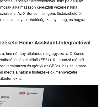
álózatba kapcsolt füstérzékelőivel, mint például az
csak alkalmazáson keresztüli vezérlést kínál,
zerbe is. Az X-Sense intelligens füstérzékelőről
elent ez, milyen lehetőségeket nyit meg, és hogyan
térzékelő Home Assistant-integrációval
iókra, íme néhány általános megjegyzés az X-Sense
ztatható füstérzékelőről (FS61). Különböző méretű
ben tartalmazza és igényli az SBS50 bázisállomást
an megtalálhatók a füstérzékelők mennyezetre
ítőelemek is.