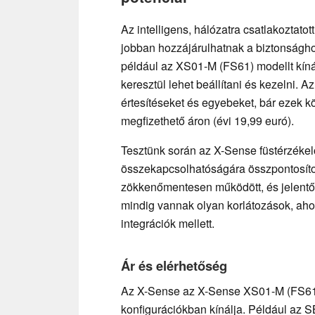
Az intelligens, hálózatra csatlakoztato
jobban hozzájárulhatnak a biztonságh
például az XS01-M (FS61) modellt kín
keresztül lehet beállítani és kezelni. A
értesítéseket és egyebeket, bár ezek kö
megfizethető áron (évi 19,99 euró).
Tesztünk során az X-Sense füstérzékel
összekapcsolhatóságára összpontosíto
zökkenőmentesen működött, és jelentő
mindig vannak olyan korlátozások, ahol
integrációk mellett.
Ár és elérhetőség
Az X-Sense az X-Sense XS01-M (FS61) 
konfigurációkban kínálja. Például az 