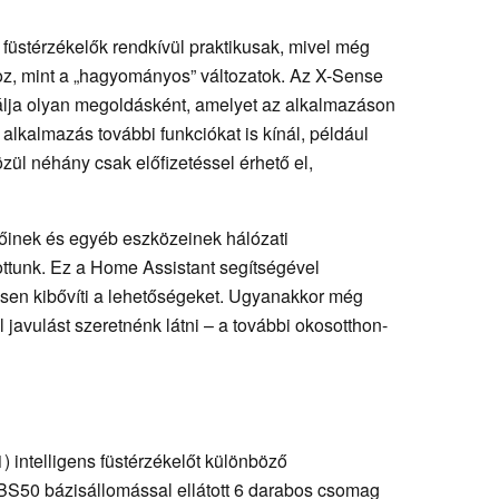
tt füstérzékelők rendkívül praktikusak, mivel még
oz, mint a „hagyományos” változatok. Az X-Sense
álja olyan megoldásként, amelyet az alkalmazáson
z alkalmazás további funkciókat is kínál, például
zül néhány csak előfizetéssel érhető el,
őinek és egyéb eszközeinek hálózati
ttunk. Ez a Home Assistant segítségével
sen kibővíti a lehetőségeket. Ugyanakkor még
 javulást szeretnénk látni – a további okosotthon-
intelligens füstérzékelőt különböző
SBS50 bázisállomással ellátott 6 darabos csomag