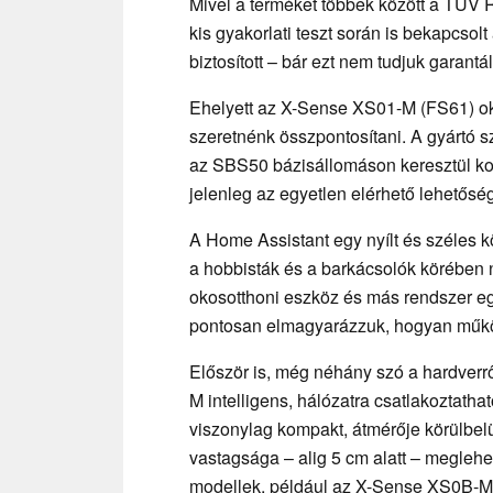
Mivel a terméket többek között a TÜV Rh
kis gyakorlati teszt során is bekapcso
biztosított – bár ezt nem tudjuk garantál
Ehelyett az X-Sense XS01-M (FS61) oko
szeretnénk összpontosítani. A gyártó s
az SBS50 bázisállomáson keresztül kom
jelenleg az egyetlen elérhető lehetősé
A Home Assistant egy nyílt és széles k
a hobbisták és a barkácsolók körében
okosotthoni eszköz és más rendszer e
pontosan elmagyarázzuk, hogyan működ
Először is, még néhány szó a hardverr
M intelligens, hálózatra csatlakoztatha
viszonylag kompakt, átmérője körülbelü
vastagsága – alig 5 cm alatt – meglehe
modellek, például az X-Sense XS0B-