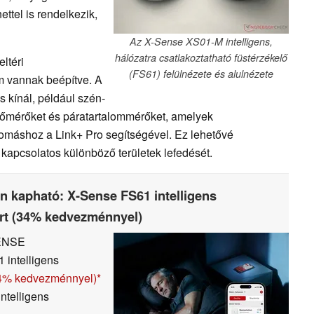
ttel is rendelkezik,
Az X-Sense XS01-M intelligens,
hálózatra csatlakoztatható füstérzékelő
ltéri
(FS61) felülnézete és alulnézete
m vannak beépítve. A
 kínál, például szén-
hőmérőket és páratartalommérőket, amelyek
lomáshoz a Link+ Pro segítségével. Ez lehetővé
kapcsolatos különböző területek lefedését.
n kapható: X-Sense FS61 intelligens
ért (34% kedvezménnyel)
SENSE
intelligens
34% kedvezménnyel)
ntelligens