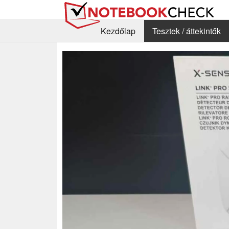
Kezdőlap
Tesztek / áttekintők