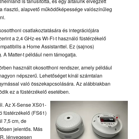
einland is tanúsította, és egy általunk elvégzett
lt a riasztó, alapvető működőképessége valószínűleg
ni.
sotthoni csatlakoztatására és integrációjára
zerint a 2,4 GHz-es Wi-Fi-t használó füstérzékelő
patibilis a Home Assistanttel. Ez (sajnos)
g. A Matter-t például nem támogatja.
örben használt okosotthoni rendszer, amely például
 nagyon népszerű. Lehetőséget kínál számtalan
gymással való összekapcsolására. Az alábbiakban
ik ez a füstérzékelő esetében.
ől. Az X-Sense XS01-
tó füstérzékelő (FS61)
l 7,5 cm, de
tősen jelentős. Más
MR, lényegesen