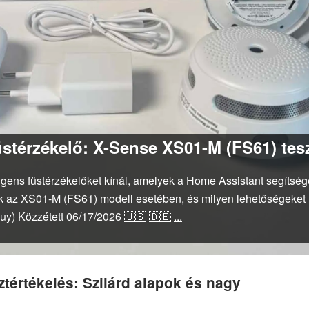
stérzékelő: X-Sense XS01-M (FS61) tes
gens füstérzékelőket kínál, amelyek a Home Assistant segítségév
k az XS01-M (FS61) modell esetében, és milyen lehetőségeket 
Duy)
Közzétett
06/17/2026
🇺🇸
🇩🇪
...
tértékelés: Szilárd alapok és nagy