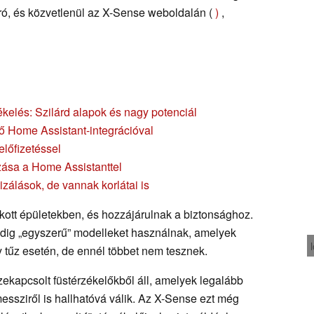
uró, és közvetlenül az X-Sense weboldalán (
)
,
kelés: Szilárd alapok és nagy potenciál
lő Home Assistant-integrációval
lőfizetéssel
zása a Home Assistanttel
zálások, de vannak korlátai is
kott épületekben, és hozzájárulnak a biztonsághoz.
ig „egyszerű” modelleket használnak, amelyek
 tűz esetén, de ennél többet nem tesznek.
kapcsolt füstérzékelőkből áll, amelyek legalább
messziről is hallhatóvá válik. Az X-Sense ezt még