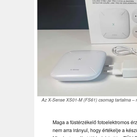
Az X-Sense XS01-M (FS61) csomag tartalma – meg
Maga a füstérzékelő fotoelektromos érzé
nem arra irányul, hogy értékelje a k