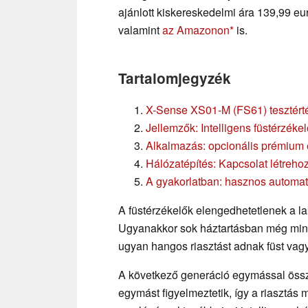
ajánlott kiskereskedelmi ára 139,99 e
valamint
az Amazonon
is.
Tartalomjegyzék
X-Sense XS01-M (FS61) tesztérté
Jellemzők: Intelligens füstérzéke
Alkalmazás: opcionális prémium e
Hálózatépítés: Kapcsolat létreho
A gyakorlatban: hasznos automati
A füstérzékelők elengedhetetlenek a la
Ugyanakkor sok háztartásban még mind
ugyan hangos riasztást adnak füst vagy
A következő generáció egymással össze
egymást figyelmeztetik, így a riasztás 