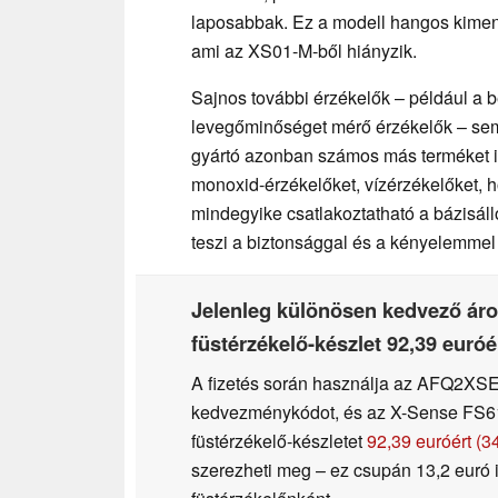
laposabbak. Ez a modell hangos kimene
ami az XS01-M-ből hiányzik.
Sajnos további érzékelők – például a be
levegőminőséget mérő érzékelők – se
gyártó azonban számos más terméket is
monoxid-érzékelőket, vízérzékelőket, 
mindegyike csatlakoztatható a bázisál
teszi a biztonsággal és a kényelemmel 
Jelenleg különösen kedvező áro
füstérzékelő-készlet 92,39 euró
A fizetés során használja az AFQ2X
kedvezménykódot, és az X-Sense FS61 
füstérzékelő-készletet
92,39 euróért (
szerezheti meg – ez csupán 13,2 euró i