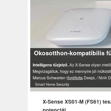
Okosotthon-kompatibilis fü
Intelligens tűzjelző.
Az X-Sense olyan intelli
Megvizsgáltuk, hogy ez mennyire jól működi
Marcus Schwarten (
fordította
DeepL / Ninh 
Smart Home
Security
X-Sense XS01-M (FS61) tesz
potenciál