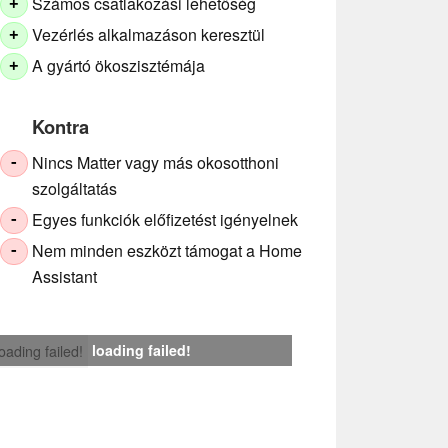
Számos csatlakozási lehetőség
+
Vezérlés alkalmazáson keresztül
+
A gyártó ökoszisztémája
+
Kontra
Nincs Matter vagy más okosotthoni
-
szolgáltatás
Egyes funkciók előfizetést igényelnek
-
Nem minden eszközt támogat a Home
-
Assistant
loading failed!
loading failed!