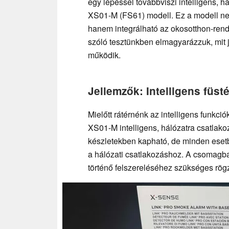
egy lépéssel továbbviszi intelligens, h
XS01-M (FS61) modell. Ez a modell nem
hanem integrálható az okosotthon-rends
szóló tesztünkben elmagyarázzuk, mit j
működik.
Jellemzők: Intelligens füs
Mielőtt rátérnénk az intelligens funkc
XS01-M intelligens, hálózatra csatlako
készletekben kapható, de minden eset
a hálózati csatlakozáshoz. A csomagb
történő felszereléséhez szükséges rögz