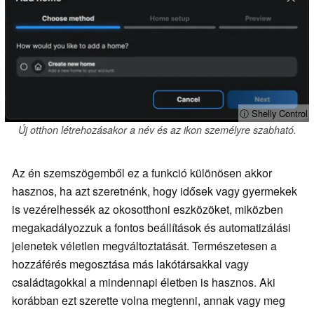
ⓘ Shelly Control
Új otthon létrehozásakor a név és az ikon személyre szabható.
Az én szemszögemből ez a funkció különösen akkor
hasznos, ha azt szeretnénk, hogy idősek vagy gyermekek
is vezérelhessék az okosotthoni eszközöket, miközben
megakadályozzuk a fontos beállítások és automatizálási
jelenetek véletlen megváltoztatását. Természetesen a
hozzáférés megosztása más lakótársakkal vagy
családtagokkal a mindennapi életben is hasznos. Aki
korábban ezt szerette volna megtenni, annak vagy meg