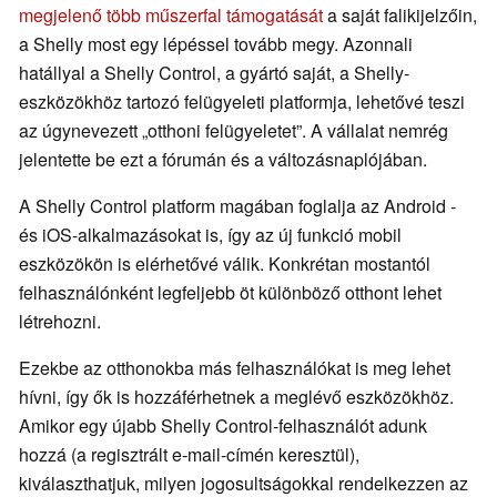
megjelenő több műszerfal támogatását
a saját falikijelzőin,
a Shelly most egy lépéssel tovább megy. Azonnali
hatállyal a Shelly Control, a gyártó saját, a Shelly-
eszközökhöz tartozó felügyeleti platformja, lehetővé teszi
az úgynevezett „otthoni felügyeletet”. A vállalat nemrég
jelentette be ezt a fórumán és a változásnaplójában.
A Shelly Control platform magában foglalja az Android -
és iOS-alkalmazásokat is, így az új funkció mobil
eszközökön is elérhetővé válik. Konkrétan mostantól
felhasználónként legfeljebb öt különböző otthont lehet
létrehozni.
Ezekbe az otthonokba más felhasználókat is meg lehet
hívni, így ők is hozzáférhetnek a meglévő eszközökhöz.
Amikor egy újabb Shelly Control-felhasználót adunk
hozzá (a regisztrált e-mail-címén keresztül),
kiválaszthatjuk, milyen jogosultságokkal rendelkezzen az