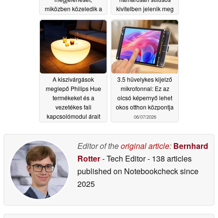
miközben közeledik a
kivitelben jelenik meg
2026 tavaszi határidő
06/11/2026
06/12/2026
A kiszivárgások
3.5 hüvelykes kijelző
meglepő Philips Hue
mikrofonnal: Ez az
termékeket és a
olcsó képernyő lehet
vezetékes fali
okos otthon központja
kapcsolómodul árait
06/07/2026
fedik fel
06/08/2026
Editor of the
original article
:
Bernhard
Rotter
- Tech Editor
- 138 articles
published on Notebookcheck
since
2025