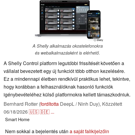
ⓘ Shelly
A Shelly alkalmazás okostelefonokra
és webalkalmazásként is elérhető.
A Shelly Control platform legutóbbi frissítését követően a
vállalat bevezetett egy új funkciót több otthon kezelésére.
Ez a mindennapi életben rendkívül praktikus lehet, tekintve,
hogy korábban a felhasználóknak hasonló funkciók
igénybevételéhez külső platformokra kellett támaszkodniuk.
Bernhard Rotter (
fordította
DeepL / Ninh Duy),
Közzétett
06/18/2026
🇺🇸
🇩🇪
...
Smart Home
Nem sokkal a bejelentés után
a saját falikijelzőin