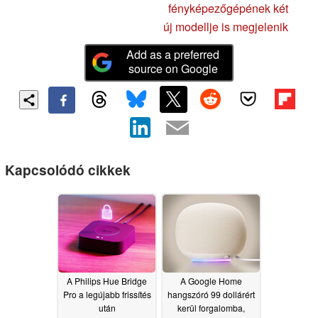
fényképezőgépének két
új modellje is megjelenik
Add as a preferred
source on Google
Kapcsolódó cikkek
A Philips Hue Bridge
A Google Home
Pro a legújabb frissítés
hangszóró 99 dollárért
után
kerül forgalomba,