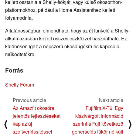
kellett osztania a Shelly-fiókját, vagy külső okosotthon-
platformokhoz, például a Home Assistanthez kellett
folyamodnia.
Általánosságban elmondható, hogy az új funkció a Shelly-
alkalmazásban kezelt összes eszközzel használható. Ez
különösen igaz a népszerű okosdugókra és kapcsoló-
működtetőkre.
Forrás
Shelly Fórum
Previous article
Next article
Az Amazfit okosóra
Fujifilm X-T6: Egy
jelentős fejlesztéseket
kiszivárgott információ
⟨
⟩
kap az új
szerint a Fuji következő
szoftverfrissítéssel
generációs tükör nélküli