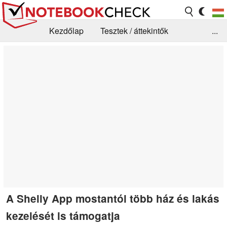
Kezdőlap
Tesztek / áttekintők
...
Hírek
GYIK / Technológia / Benchmarkok
Könyvtár
Kapcsolat
A Shelly App mostantól több ház és lakás
kezelését is támogatja