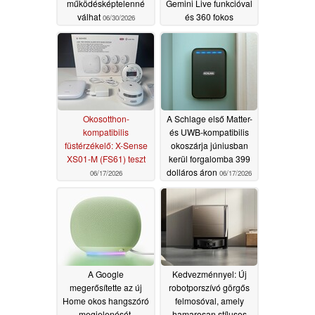
működésképtelenné
Gemini Live funkcióval
válhat
és 360 fokos
06/30/2026
hangzással
06/18/2026
Okosotthon-
A Schlage első Matter-
kompatibilis
és UWB-kompatibilis
füstérzékelő: X-Sense
okoszárja júniusban
XS01-M (FS61) teszt
kerül forgalomba 399
dolláros áron
06/17/2026
06/17/2026
A Google
Kedvezménnyel: Új
megerősítette az új
robotporszívó görgős
Home okos hangszóró
felmosóval, amely
megjelenését,
hamarosan stílusos