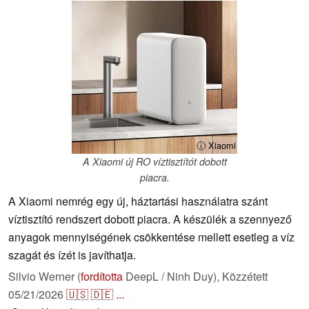
ⓘ Xiaomi
A Xiaomi új RO víztisztítót dobott
piacra.
A Xiaomi nemrég egy új, háztartási használatra szánt
víztisztító rendszert dobott piacra. A készülék a szennyező
anyagok mennyiségének csökkentése mellett esetleg a víz
szagát és ízét is javíthatja.
Silvio Werner (
fordította
DeepL / Ninh Duy),
Közzétett
05/21/2026
🇺🇸
🇩🇪
...