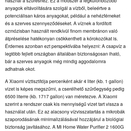
használ a szűréshez. Ez a módszer a legkülönbözőbb
anyagok eltávolítására szolgál a vízből, beleértve a
potenciálisan káros anyagokat, például a nehézfémeket
és a szerves szennyeződéseket. A víznek a fordított
ozmózisban használt rendkívül finom membránon való
átpréselése hatékonyan csökkentheti a kórokozókat is.
Érdemes azonban ezt perspektívába helyezni: A csapvíz a
legtöbb fejlett országban általában biztonságosan iható,
bár a szerves anyagok még mindig aggodalomra
adhatnak okot.
A Xiaomi víztisztítója percenként akár 4 liter (kb. 1 gallon)
vizet is képes megszűrni, a cserélhető szűrőegység pedig
6500 literre (kb. 1717 gallon) van méretezve. A Xiaomi
szerint a rendszer csak kis mennyiségű vizet tart vissza a
használat után. Ez az alacsony vízvisszatartás a mikrobák
szaporodásának minimalizálásával hozzájárul a biológiai
biztonság javításához. A Mi Home Water Purifier 2 1600G