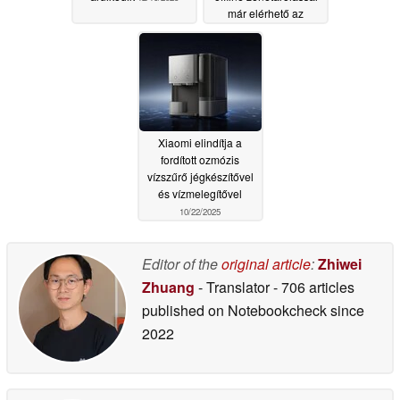
már elérhető az
importon keresztül
10/26/2025
Xiaomi elindítja a
fordított ozmózis
vízszűrő jégkészítővel
és vízmelegítővel
10/22/2025
Editor of the
original article
:
Zhiwei
Zhuang
- Translator
- 706 articles
published on Notebookcheck
since
2022