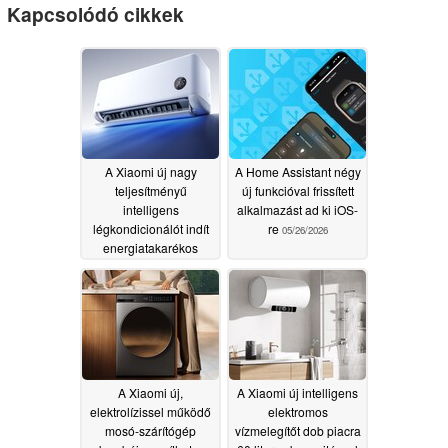
Kapcsolódó cikkek
A Xiaomi új nagy
A Home Assistant négy
teljesítményű
új funkcióval frissített
intelligens
alkalmazást ad ki iOS-
légkondicionálót indít
re
05/26/2026
energiatakarékos
funkcióval
05/27/2026
A Xiaomi új,
A Xiaomi új intelligens
elektrolízissel működő
elektromos
mosó-szárítógép
vízmelegítőt dob piacra