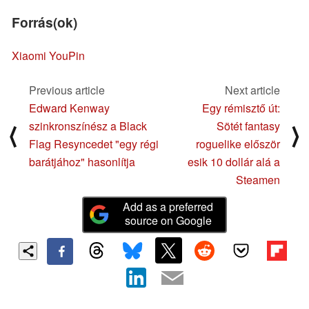
Forrás(ok)
Xiaomi YouPin
Previous article
Next article
Edward Kenway
Egy rémisztő út:
szinkronszínész a Black
Sötét fantasy
⟨
⟩
Flag Resyncedet "egy régi
roguelike először
barátjához" hasonlítja
esik 10 dollár alá a
Steamen
Add as a preferred
source on Google