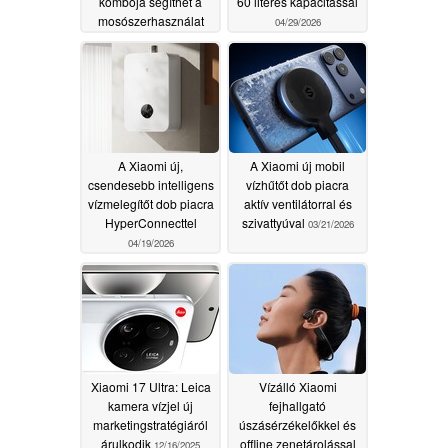
kombója segíthet a
60 literes kapacitással
mosószerhasználat
04/29/2026
csökkentésében
05/26/2026
A Xiaomi új,
A Xiaomi új mobil
csendesebb intelligens
vízhűtőt dob piacra
vízmelegítőt dob piacra
aktív ventilátorral és
HyperConnecttel
szivattyúval
03/21/2026
04/19/2026
Xiaomi 17 Ultra: Leica
Vízálló Xiaomi
kamera vízjel új
fejhallgató
marketingstratégiáról
úszásérzékelőkkel és
árulkodik
offline zenetárolással
12/16/2025