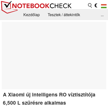
Kezdőlap
Tesztek / áttekintők
...
Hírek
GYIK / Technológia / Benchmarkok
Könyvtár
Kapcsolat
A Xiaomi új intelligens RO víztisztítója
6,500 L szűrésre alkalmas