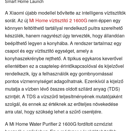
Smart Home
Launch
A Xiaomi újabb modellel bővítette az intelligens víztisztítók
sorát. Az új
Mi Home víztisztító 2 1600G
nem éppen egy
könnyen feltölthető tartállyal rendelkező pultra szerelhető
készülék, hanem nagyrészt úgy tervezték, hogy állandóan
beépíthető legyen a konyhába. A rendszer tartalmaz egy
csapot és egy víztisztító egységet, amely a
konyhaszekrénybe rejthető. A tipikus egykaros keverővel
ellentétben ez a csaptelep érintőkapcsolóval és kijelzővel
rendelkezik, így a felhasználók egy gombnyomással
pontos vízmennyiséget adagolhatnak. Ezenkívül a kijelző
mutatja a vízben lévő összes oldott szilárd anyag (TDS)
szintjét. A TDS a vízszűrő teljesítményének mutatójaként
szolgál, és ennek az értéknek az erőteljes növekedése
arra utal, hogy szükség lehet a szűrő cseréjére.
A Mi Home Water Purifier 2 1600G fordított ozmózist