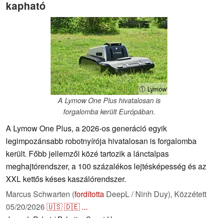
kapható
ⓘ Lymow
A Lymow One Plus hivatalosan is
forgalomba került Európában.
A Lymow One Plus, a 2026-os generáció egyik
legimpozánsabb robotnyírója hivatalosan is forgalomba
került. Főbb jellemzői közé tartozik a lánctalpas
meghajtórendszer, a 100 százalékos lejtésképesség és az
XXL kettős késes kaszálórendszer.
Marcus Schwarten (
fordította
DeepL / Ninh Duy),
Közzétett
05/20/2026
🇺🇸
🇩🇪
...