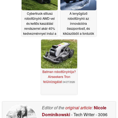
Cybertruck-stílusú
A lenyűgöző
robotfűnyíró AWD-vel
robotfűnyíró az
és kettős kaszálási
innovációra
rendszerrel akár 40%
összpontosít, és
kedvezménnyel indul a
kiküszöböli a fordulók
piacon
szükségességét
05/17/2026
04/27/2026
Batman robotfűnyírója?
Airseekers Tron
felülvizsgálat
04/27/2026
Editor of the
original article
:
Nicole
Dominikowski
- Tech Writer
- 3096