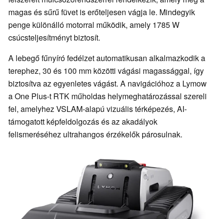
magas és sűrű füvet is erőteljesen vágja le. Mindegyik
penge különálló motorral működik, amely 1785 W
csúcsteljesítményt biztosít.
A lebegő fűnyíró fedélzet automatikusan alkalmazkodik a
terephez, 30 és 100 mm közötti vágási magassággal, így
biztosítva az egyenletes vágást. A navigációhoz a Lymow
a One Plus-t RTK műholdas helymeghatározással szereli
fel, amelyhez VSLAM-alapú vizuális térképezés, AI-
támogatott képfeldolgozás és az akadályok
felismeréséhez ultrahangos érzékelők párosulnak.