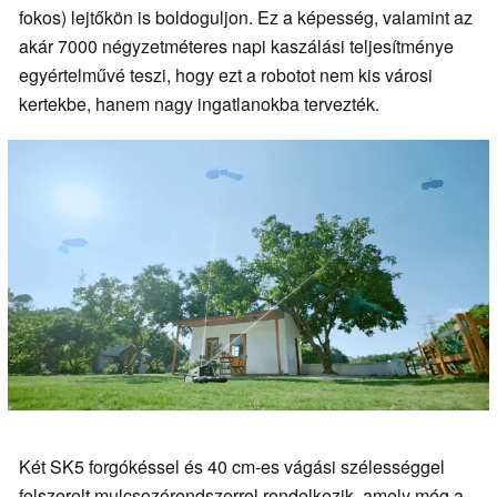
fokos) lejtőkön is boldoguljon. Ez a képesség, valamint az
akár 7000 négyzetméteres napi kaszálási teljesítménye
egyértelművé teszi, hogy ezt a robotot nem kis városi
kertekbe, hanem nagy ingatlanokba tervezték.
Két SK5 forgókéssel és 40 cm-es vágási szélességgel
felszerelt mulcsozórendszerrel rendelkezik, amely még a