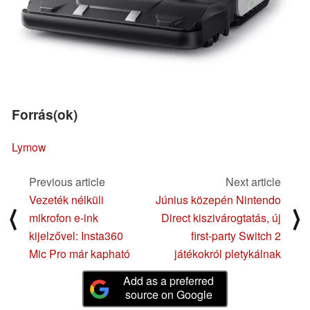
Forrás(ok)
Lymow
Previous article
Next article
Vezeték nélküli
Június közepén Nintendo
⟨
⟩
mikrofon e-ink
Direct kiszivárogtatás, új
kijelzővel: Insta360
first-party Switch 2
Mic Pro már kapható
játékokról pletykálnak
Add as a preferred
source on Google