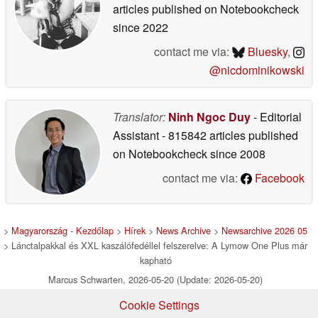
articles published on Notebookcheck
since 2022
contact me via:
Bluesky
,
@nicdominikowski
Translator:
Ninh Ngoc Duy
- Editorial
Assistant
- 815842 articles published
on Notebookcheck
since 2008
contact me via:
Facebook
>
Magyarország - Kezdőlap
>
Hírek
>
News Archive
>
Newsarchive 2026 05
> Lánctalpakkal és XXL kaszálófedéllel felszerelve: A Lymow One Plus már
kapható
Marcus Schwarten, 2026-05-20 (Update: 2026-05-20)
Cookie Settings