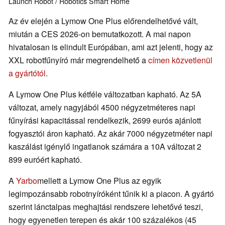
Launch
Robot / Robotics
Smart Home
Az év elején a Lymow One Plus előrendelhetővé vált,
miután a CES 2026-on bemutatkozott. A mai napon
hivatalosan is elindult Európában, ami azt jelenti, hogy az
XXL robotfűnyíró már megrendelhető a
címen közvetlenül
a gyártótól
.
A Lymow One Plus kétféle változatban kapható. Az 5A
változat, amely nagyjából 4500 négyzetméteres napi
fűnyírási kapacitással rendelkezik, 2699 eurós ajánlott
fogyasztói áron kapható. Az akár 7000 négyzetméter napi
kaszálást igénylő ingatlanok számára a 10A változat 2
899 euróért kapható.
A
Yarbo
mellett a Lymow One Plus az egyik
legimpozánsabb robotnyíróként tűnik ki a piacon. A gyártó
szerint lánctalpas meghajtási rendszere lehetővé teszi,
hogy egyenetlen terepen és akár 100 százalékos (45