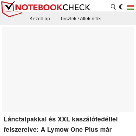
Kezdőlap
Tesztek / áttekintők
...
Hírek
GYIK / Technológia / Benchmarkok
Könyvtár
Kapcsolat
Lánctalpakkal és XXL kaszálófedéllel
felszerelve: A Lymow One Plus már