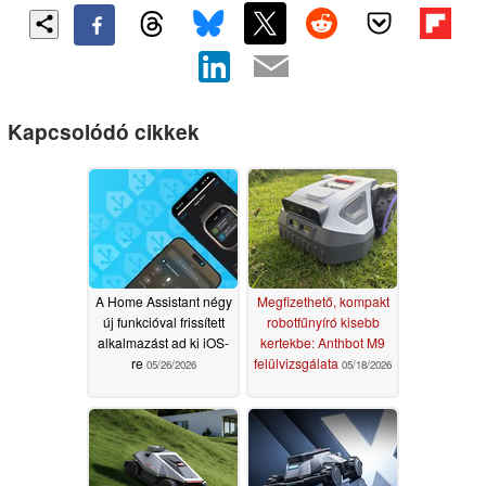
Kapcsolódó cikkek
A Home Assistant négy
Megfizethető, kompakt
új funkcióval frissített
robotfűnyíró kisebb
alkalmazást ad ki iOS-
kertekbe: Anthbot M9
re
felülvizsgálata
05/26/2026
05/18/2026