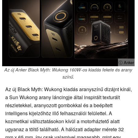
ⓘ Anker
Az új Anker Black Myth: Wukong 160W-os kiadás fekete és arany
színű.
Az új Black Myth: Wukong kiadás aranyszínű dizájnt kínál,
a Sun Wukong arany láncingje által inspirált texturált
részletekkel, aranyozott gombokkal és a beépített
intelligens kijelzőhöz illő felhasználói felülettel. A
kozmetikai változtatásokon kívül a motorháztető alatt
ugyanaz a töltő található. A hálózati adapter mérete 32
mm x 65 mm, így csak valamivel magasabb, mint egy