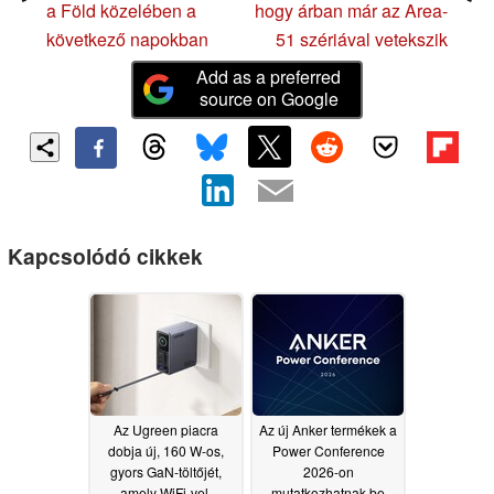
a Föld közelében a
hogy árban már az Area-
következő napokban
51 szériával vetekszik
Add as a preferred
source on Google
Kapcsolódó cikkek
Az Ugreen piacra
Az új Anker termékek a
dobja új, 160 W-os,
Power Conference
gyors GaN-töltőjét,
2026-on
amely WiFi-vel,
mutatkozhatnak be