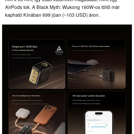
AirPods tok. A Black Myth: Wukong 160W-os töltő már
kapható Kínában 699 jüan (~103 USD) áron.