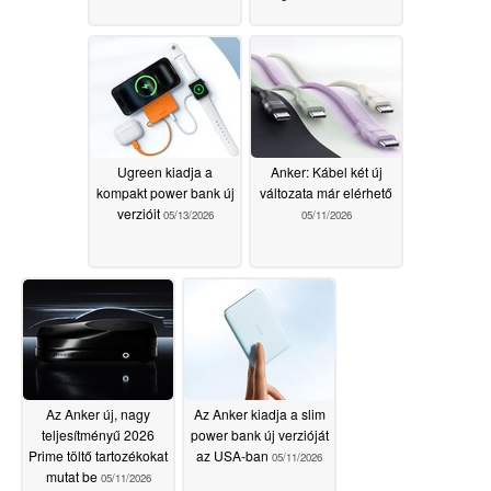
Ugreen kiadja a
Anker: Kábel két új
kompakt power bank új
változata már elérhető
verzióit
05/13/2026
05/11/2026
Az Anker új, nagy
Az Anker kiadja a slim
teljesítményű 2026
power bank új verzióját
Prime töltő tartozékokat
az USA-ban
05/11/2026
mutat be
05/11/2026