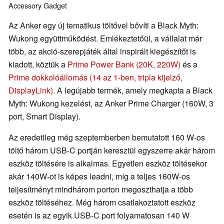
Accessory
Gadget
Az Anker egy új tematikus töltővel bővíti a Black Myth:
Wukong együttműködést. Emlékeztetőül, a vállalat már
több, az akció-szerepjáték által inspirált kiegészítőt is
kiadott, köztük a
Prime Power Bank (20K, 220W)
és a
Prime dokkolóállomás (14 az 1-ben, tripla kijelző,
DisplayLink)
. A legújabb termék, amely megkapta a Black
Myth: Wukong kezelést, az Anker Prime Charger (160W, 3
port, Smart Display).
Az eredetileg még szeptemberben bemutatott 160 W-os
töltő három USB-C portján keresztül egyszerre akár három
eszköz töltésére is alkalmas. Egyetlen eszköz töltésekor
akár 140W-ot is képes leadni, míg a teljes 160W-os
teljesítményt mindhárom porton megoszthatja a több
eszköz töltéséhez. Még három csatlakoztatott eszköz
esetén is az egyik USB-C port folyamatosan 140 W