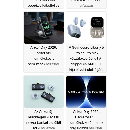
beépített kábellel és
05/26/2026
kijelzővel rendelkezik
07/30/2026
Anker Day 2026:
A Soundcore Liberty 5
Ezeket az új
Pro és Pro Max
termékeket is
készülékbe épített AI-
bemutatták
chippel és AMOLED
05/22/2026
kijelzővel indult útjára
05/21/2026
Az Anker új,
Anker Day 2026:
különleges kiadású
Hamarosan új
power bankot és töltőt
termékek kerülhetnek
ad ki
forgalomba
05/19/2026
05/18/2026