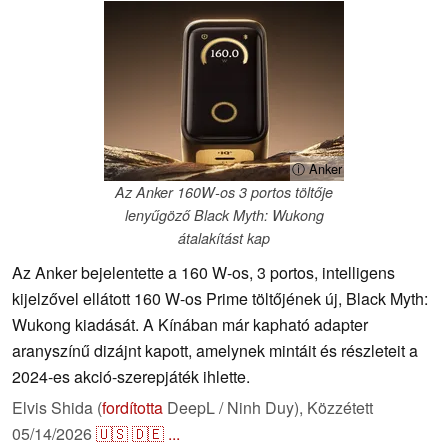
ⓘ Anker
Az Anker 160W-os 3 portos töltője
lenyűgöző Black Myth: Wukong
átalakítást kap
Az Anker bejelentette a 160 W-os, 3 portos, intelligens
kijelzővel ellátott 160 W-os Prime töltőjének új, Black Myth:
Wukong kiadását. A Kínában már kapható adapter
aranyszínű dizájnt kapott, amelynek mintáit és részleteit a
2024-es akció-szerepjáték ihlette.
Elvis Shida (
fordította
DeepL / Ninh Duy),
Közzétett
05/14/2026
🇺🇸
🇩🇪
...