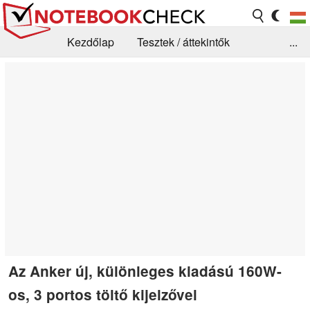
Kezdőlap
Tesztek / áttekintők
...
Hírek
GYIK / Technológia / Benchmarkok
Könyvtár
Kapcsolat
Az Anker új, különleges kiadású 160W-
os, 3 portos töltő kijelzővel