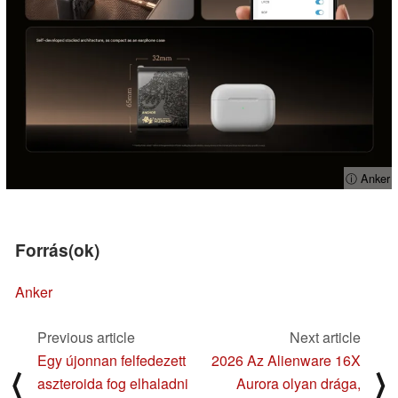
ⓘ Anker
Forrás(ok)
Anker
Previous article
Next article
Egy újonnan felfedezett
2026 Az Alienware 16X
⟨
⟩
aszteroida fog elhaladni
Aurora olyan drága,