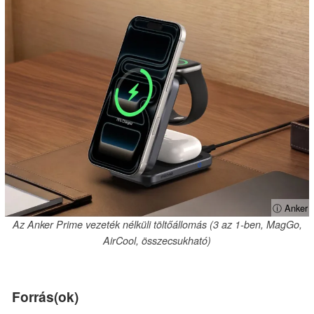
ⓘ Anker
Az Anker Prime vezeték nélküli töltőállomás (3 az 1-ben, MagGo,
AirCool, összecsukható)
Forrás(ok)