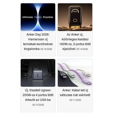
Anker Day 2026:
Az Anker új,
Hamarosan új
különleges kiadású
termékek kerülhetnek
160W-os, 3 portos töltő
forgalomba
kijelzővel
05/18/2026
05/14/2026
Új, frissített Ugreen
Anker: Kábel két új
200W-os 4 portos töltő
változata már elérhető
érkezik az USA-ba
05/11/2026
05/12/2026