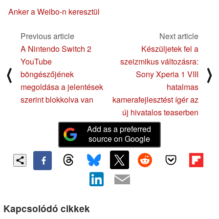
Anker a Weibo-n keresztül
Previous article
Next article
A Nintendo Switch 2
Készüljetek fel a
YouTube
szeizmikus változásra:
⟨
⟩
böngészőjének
Sony Xperia 1 VIII
megoldása a jelentések
hatalmas
szerint blokkolva van
kamerafejlesztést ígér az
új hivatalos teaserben
Add as a preferred
source on Google
Kapcsolódó cikkek