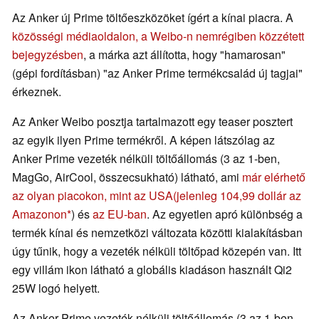
Az Anker új Prime töltőeszközöket ígért a kínai piacra. A
közösségi médiaoldalon, a Weibo-n nemrégiben közzétett
bejegyzésben
, a márka azt állította, hogy "hamarosan"
(gépi fordításban) "az Anker Prime termékcsalád új tagjai"
érkeznek.
Az Anker Weibo posztja tartalmazott egy teaser posztert
az egyik ilyen Prime termékről. A képen látszólag az
Anker Prime vezeték nélküli töltőállomás (3 az 1-ben,
MagGo, AirCool, összecsukható) látható, ami
már elérhető
az olyan piacokon, mint az USA
(jelenleg 104,99 dollár az
Amazonon
) és
az EU-ban
. Az egyetlen apró különbség a
termék kínai és nemzetközi változata közötti kialakításban
úgy tűnik, hogy a vezeték nélküli töltőpad közepén van. Itt
egy villám ikon látható a globális kiadáson használt Qi2
25W logó helyett.
Az Anker Prime vezeték nélküli töltőállomás (3 az 1-ben,