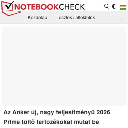
Kezdőlap
Tesztek / áttekintők
...
Hírek
GYIK / Technológia / Benchmarkok
Könyvtár
Kapcsolat
Az Anker új, nagy teljesítményű 2026
Prime töltő tartozékokat mutat be