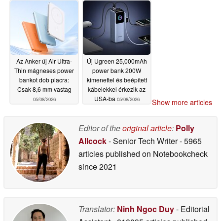
05/08/2026
Az Anker új Air Ultra-
Új Ugreen 25,000mAh
Thin mágneses power
power bank 200W
bankot dob piacra:
kimenettel és beépített
Csak 8,6 mm vastag
kábelekkel érkezik az
USA-ba
05/08/2026
05/08/2026
Show more articles
Editor of the
original article
:
Polly
Allcock
- Senior Tech Writer
- 5965
articles published on Notebookcheck
since 2021
Translator:
Ninh Ngoc Duy
- Editorial