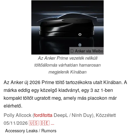
ⓘ Anker via Weibo
Az Anker Prime vezeték nélküli
töltőállomás várhatóan hamarosan
megjelenik Kínában
Az Anker új 2026 Prime töltő tartozékokra utalt Kínában. A
márka eddig egy közelgő kiadványt, egy 3 az 1-ben
kompakt töltőt ugratott meg, amely más piacokon már
elérhető.
Polly Allcock (
fordította
DeepL / Ninh Duy),
Közzétett
05/11/2026
🇺🇸
🇩🇪
...
Accessory
Leaks / Rumors