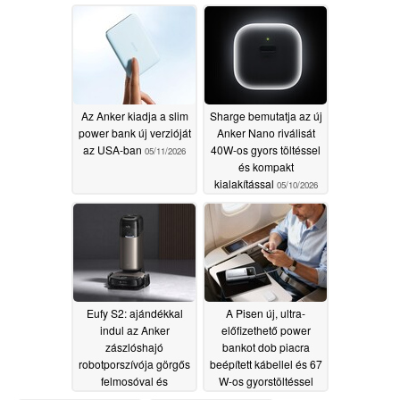
Az Anker kiadja a slim
Sharge bemutatja az új
power bank új verzióját
Anker Nano riválisát
az USA-ban
40W-os gyors töltéssel
05/11/2026
és kompakt
kialakítással
05/10/2026
Eufy S2: ajándékkal
A Pisen új, ultra-
indul az Anker
előfizethető power
zászlóshajó
bankot dob piacra
robotporszívója görgős
beépített kábellel és 67
felmosóval és
W-os gyorstöltéssel
szobaillatosítóval
05/08/2026