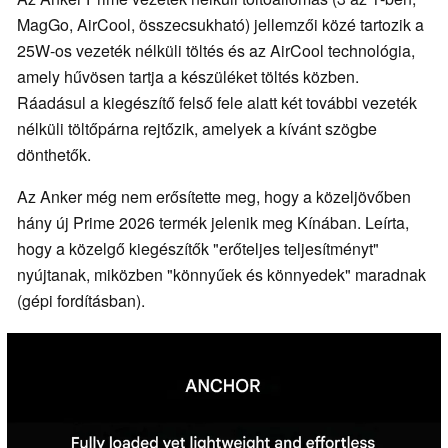
MagGo, AirCool, összecsukható) jellemzői közé tartozik a
25W-os vezeték nélküli töltés és az AirCool technológia,
amely hűvösen tartja a készüléket töltés közben.
Ráadásul a kiegészítő felső fele alatt két további vezeték
nélküli töltőpárna rejtőzik, amelyek a kívánt szögbe
dönthetők.
Az Anker még nem erősítette meg, hogy a közeljövőben
hány új Prime 2026 termék jelenik meg Kínában. Leírta,
hogy a közelgő kiegészítők "erőteljes teljesítményt"
nyújtanak, miközben "könnyűek és könnyedek" maradnak
(gépi fordításban).