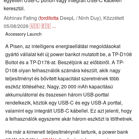
egyetlen USB-C porton vagy integrált USB-C kábelen
keresztül.
Abhinav Fating (
fordította
DeepL / Ninh Duy),
Közzétett
05/08/2026
🇺🇸
🇪🇸
...
Accessory
Launch
A Pisen, az intelligens energiaellátási megoldásokat
gyártó vállalat két új power bankot mutatott be, a TP-D108
Boltot és a TP-D178-at. Beszéljünk az előbbiről. A TP-
D108 olyan felhasználók számára készült, akik nagy
teljesítményt és bővített kapacitást szeretnének több
eszköz töltéséhez. Nagy, 20 000 mAh kapacitású
akkumulátorral és összesen három USB-porttal
rendelkezik, köztük egy USB-C és egy USB-A porttal,
valamint egy integrált USB-C kábellel. Ez azt jelenti, hogy
a felhasználók egyszerre akár három eszközt is tölthetnek.
Ha már a kimeneti teljesítménynél tartunk, a power bank