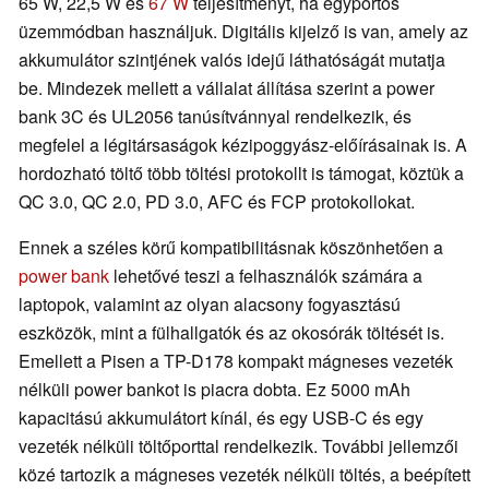
65 W, 22,5 W és
67 W
teljesítményt, ha egyportos
üzemmódban használjuk. Digitális kijelző is van, amely az
akkumulátor szintjének valós idejű láthatóságát mutatja
be. Mindezek mellett a vállalat állítása szerint a power
bank 3C és UL2056 tanúsítvánnyal rendelkezik, és
megfelel a légitársaságok kézipoggyász-előírásainak is. A
hordozható töltő több töltési protokollt is támogat, köztük a
QC 3.0, QC 2.0, PD 3.0, AFC és FCP protokollokat.
Ennek a széles körű kompatibilitásnak köszönhetően a
power bank
lehetővé teszi a felhasználók számára a
laptopok, valamint az olyan alacsony fogyasztású
eszközök, mint a fülhallgatók és az okosórák töltését is.
Emellett a Pisen a TP-D178 kompakt mágneses vezeték
nélküli power bankot is piacra dobta. Ez 5000 mAh
kapacitású akkumulátort kínál, és egy USB-C és egy
vezeték nélküli töltőporttal rendelkezik. További jellemzői
közé tartozik a mágneses vezeték nélküli töltés, a beépített