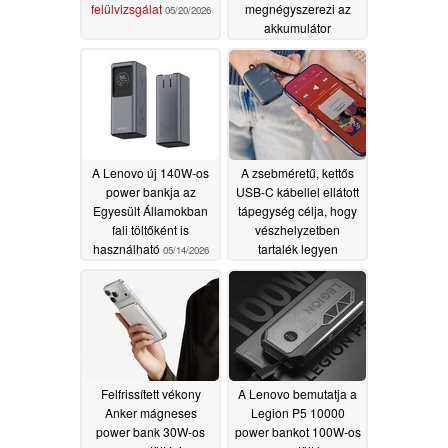
felülvizsgálat
megnégyszerezi az
05/20/2026
akkumulátor
élettartamát
05/15/2026
A Lenovo új 140W-os
A zsebméretű, kettős
power bankja az
USB-C kábellel ellátott
Egyesült Államokban
tápegység célja, hogy
fali töltőként is
vészhelyzetben
használható
tartalék legyen
05/14/2026
05/14/2026
Felfrissített vékony
A Lenovo bemutatja a
Anker mágneses
Legion P5 10000
power bank 30W-os
power bankot 100W-os