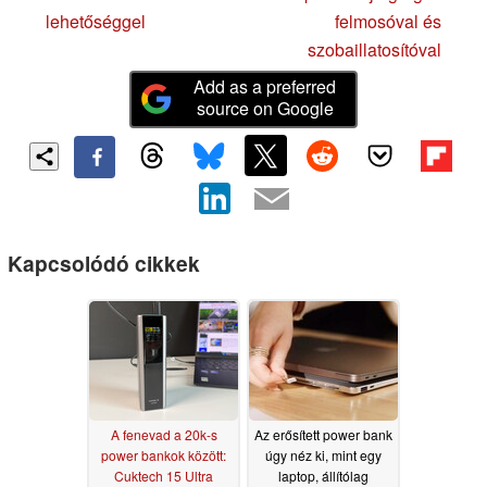
lehetőséggel
felmosóval és
szobaillatosítóval
Add as a preferred
source on Google
Kapcsolódó cikkek
A fenevad a 20k-s
Az erősített power bank
power bankok között:
úgy néz ki, mint egy
Cuktech 15 Ultra
laptop, állítólag