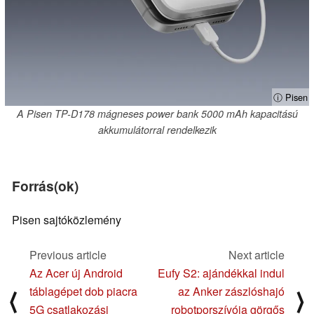
ⓘ Pisen
A Pisen TP-D178 mágneses power bank 5000 mAh kapacitású
akkumulátorral rendelkezik
Forrás(ok)
Pisen sajtóközlemény
Previous article
Next article
Az Acer új Android
Eufy S2: ajándékkal indul
táblagépet dob piacra
az Anker zászlóshajó
⟨
⟩
5G csatlakozási
robotporszívója görgős