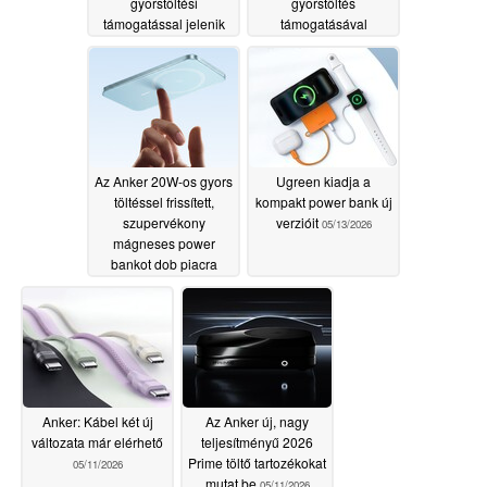
gyorstöltési
gyorstöltés
támogatással jelenik
támogatásával
meg
05/14/2026
05/13/2026
Az Anker 20W-os gyors
Ugreen kiadja a
töltéssel frissített,
kompakt power bank új
szupervékony
verzióit
05/13/2026
mágneses power
bankot dob piacra
05/13/2026
Anker: Kábel két új
Az Anker új, nagy
változata már elérhető
teljesítményű 2026
Prime töltő tartozékokat
05/11/2026
mutat be
05/11/2026