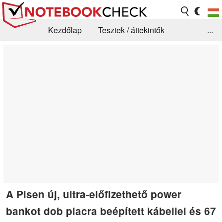
Kezdőlap
Tesztek / áttekintők
...
Hírek
GYIK / Technológia / Benchmarkok
Könyvtár
Kapcsolat
A Pisen új, ultra-előfizethető power
bankot dob piacra beépített kábellel és 67