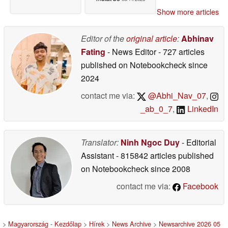
Show more articles
Editor of the
original article
:
Abhinav
Fating
- News Editor
- 727 articles
published on Notebookcheck
since
2024
contact me via:
@Abhi_Nav_07
,
_ab_0_7
,
LinkedIn
Translator:
Ninh Ngoc Duy
- Editorial
Assistant
- 815842 articles published
on Notebookcheck
since 2008
contact me via:
Facebook
>
Magyarország - Kezdőlap
>
Hírek
>
News Archive
>
Newsarchive 2026 05