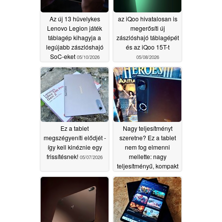
Az új 13 hüvelykes
az iQoo hivatalosan is
Lenovo Legion játék
megerősíti új
táblagép kihagyja a
zászlóshajó táblagépét
legújabb zászlóshajó
és az iQoo 15T-t
SoC-eket
05/10/2026
05/08/2026
Ez a tablet
Nagy teljesítményt
megszégyeníti elődjét -
szeretne? Ez a tablet
így kell kinéznie egy
nem fog elmenni
frissítésnek!
mellette: nagy
05/07/2026
teljesítményű, kompakt
és a memóriaválság
ellenére rengeteg
RAM-mal rendelkezik
05/06/2026