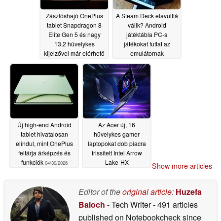
Zászlóshajó OnePlus
A Steam Deck elavulttá
tablet Snapdragon 8
válik? Android
Elite Gen 5 és nagy
játéktábla PC-s
13,2 hüvelykes
játékokat futtat az
kijelzővel már elérhető
emulátornak
Indiában
köszönhetően
05/06/2026
05/04/2026
Új high-end Android
Az Acer új, 16
tablet hivatalosan
hüvelykes gamer
elindul, mint OnePlus
laptopokat dob piacra
feltárja árképzés és
frissített Intel Arrow
funkciók
Lake-HX
04/30/2026
Show more articles
processzorokkal
03/17/2026
Editor of the
original article
:
Huzefa
Baloch
- Tech Writer
- 491 articles
published on Notebookcheck
since