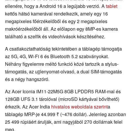
ellenére, hogy a Android 16 a legújabb verzió. A
tablet
kettős hátsó kamerával rendelkezik, amely egy 16
megapixeles főérzékelőből és egy 2 megapixeles
makróérzékelőből áll. Az előlapon egy 8MP-es kamera
található a szelfik és videohívások készítéséhez.
A csatlakoztathatóság tekintetében a táblagép támogatja
az 5G, 4G, Wi-Fi 6 és Bluetooth 5.2 szabványokat.
Néhány figyelemre méltó funkció közé tartozik a stylus-
támogatás, az ujjlenyomat-olvasó, a dual SIM-támogatás
és a négy hangszóró.
Az Acer Iconia iM11-22M5G 8GB LPDDR5 RAM-mal és
128GB UFS 3.1 tárolóval (microSD kártyával bővíthető)
érkezik. Az Acer India
hivatalos weboldala szerint
a
táblagép MRP-je 44.999 ₹ (~476 dollár). Jelenleg azonban
25 499 rúpiáért árulják, ami nagyjából 270 dollárnak felel
meg.