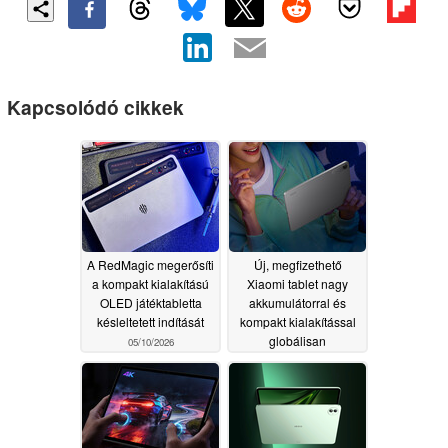
Kapcsolódó cikkek
A RedMagic megerősíti
Új, megfizethető
a kompakt kialakítású
Xiaomi tablet nagy
OLED játéktabletta
akkumulátorral és
késleltetett indítását
kompakt kialakítással
globálisan
05/10/2026
importálásra kerül
05/10/2026