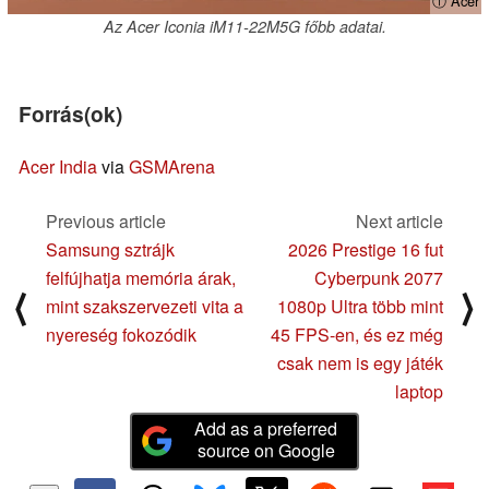
ⓘ Acer
Az Acer Iconia iM11-22M5G főbb adatai.
Forrás(ok)
Acer India
via
GSMArena
Previous article
Next article
Samsung sztrájk
2026 Prestige 16 fut
felfújhatja memória árak,
Cyberpunk 2077
⟨
⟩
mint szakszervezeti vita a
1080p Ultra több mint
nyereség fokozódik
45 FPS-en, és ez még
csak nem is egy játék
laptop
Add as a preferred
source on Google