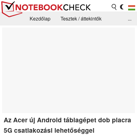
Kezdőlap
Tesztek / áttekintők
...
Hírek
GYIK / Technológia / Benchmarkok
Könyvtár
Kapcsolat
Az Acer új Android táblagépet dob piacra
5G csatlakozási lehetőséggel