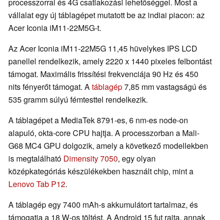
processzorral és 4G csatlakozási lehetőséggel. Most a
vállalat egy új táblagépet mutatott be az indiai piacon: az
Acer Iconia iM11-22M5G-t.
Az Acer Iconia iM11-22M5G 11,45 hüvelykes IPS LCD
panellel rendelkezik, amely 2220 x 1440 pixeles felbontást
támogat. Maximális frissítési frekvenciája 90 Hz és 450
nits fényerőt támogat. A
táblagép
7,85 mm vastagságú és
535 gramm súlyú fémtesttel rendelkezik.
A táblagépet a MediaTek 8791-es, 6 nm-es node-on
alapuló, okta-core CPU hajtja. A processzorban a Mali-
G68 MC4 GPU dolgozik, amely a következő modellekben
is megtalálható
Dimensity 7050
, egy olyan
középkategóriás készülékekben használt chip, mint a
Lenovo Tab P12
.
A táblagép egy 7400 mAh-s akkumulátort tartalmaz, és
támogatja a 18 W-os töltést. A Android 15 fut rajta, annak