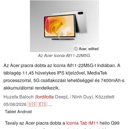
ⓘ Acer, edited
Az Acer Iconia iM11-22M5G.
Az Acer piacra dobta az Iconia iM11-22M5G-t Indiában. A
táblagép 11,45 hüvelykes IPS kijelzővel, MediaTek
processzorral, 5G csatlakozási lehetőséggel és 7400mAh-s
akkumulátorral rendelkezik.
Huzefa Baloch (
fordította
DeepL / Ninh Duy),
Közzétett
05/08/2026
🇺🇸
🇪🇸
...
Tablet
Android
Tavaly az Acer piacra dobta a
Iconia Tab iM11
helio G99