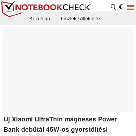
Kezdőlap
Tesztek / áttekintők
...
Hírek
GYIK / Technológia / Benchmarkok
Könyvtár
Kapcsolat
Új Xiaomi UltraThin mágneses Power
Bank debütál 45W-os gyorstöltési