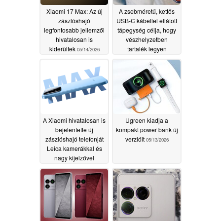
Xiaomi 17 Max: Az új
A zsebméretű, kettős
zászlóshajó
USB-C kábellel ellátott
legfontosabb jellemzői
tápegység célja, hogy
hivatalosan is
vészhelyzetben
kiderültek
tartalék legyen
05/14/2026
05/14/2026
A Xiaomi hivatalosan is
Ugreen kiadja a
bejelentette új
kompakt power bank új
zászlóshajó telefonját
verzióit
05/13/2026
Leica kamerákkal és
nagy kijelzővel
05/13/2026