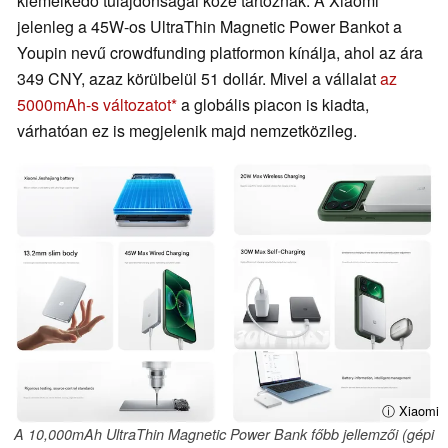
kiemelkedő tulajdonságai közé tartoznak. A Xiaomi
jelenleg a 45W-os UltraThin Magnetic Power Bankot a
Youpin nevű crowdfunding platformon kínálja, ahol az ára
349 CNY, azaz körülbelül 51 dollár. Mivel a vállalat
az
5000mAh-s változatot
a globális piacon is kiadta,
várhatóan ez is megjelenik majd nemzetközileg.
ⓘ Xiaomi
A 10,000mAh UltraThin Magnetic Power Bank főbb jellemzői (gépi