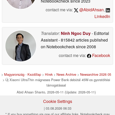
Notebookcheck
since 2023
contact me via:
@AbidAhsan
,
LinkedIn
Translator:
Ninh Ngoc Duy
- Editorial
Assistant
- 815842 articles published
on Notebookcheck
since 2008
contact me via:
Facebook
>
Magyarország - Kezdőlap
>
Hírek
>
News Archive
>
Newsarchive 2026 05
> Új Xiaomi UltraThin mágneses Power Bank debütál 45W-os gyorstöltési
támogatással
Abid Ahsan Shanto, 2026-05-11 (Update: 2026-05-11)
Cookie Settings
| 03.08.2026 06:33
* If you buy something via one of our affiliate links, Notebookcheck may