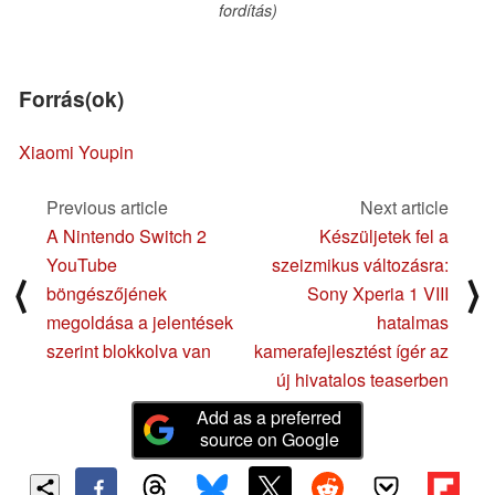
fordítás)
Forrás(ok)
Xiaomi Youpin
Previous article
Next article
A Nintendo Switch 2
Készüljetek fel a
YouTube
szeizmikus változásra:
⟨
⟩
böngészőjének
Sony Xperia 1 VIII
megoldása a jelentések
hatalmas
szerint blokkolva van
kamerafejlesztést ígér az
új hivatalos teaserben
Add as a preferred
source on Google