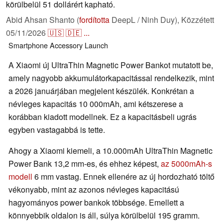
körülbelül 51 dollárért kapható.
Abid Ahsan Shanto (
fordította
DeepL / Ninh Duy),
Közzétett
05/11/2026
🇺🇸
🇩🇪
...
Smartphone
Accessory
Launch
A Xiaomi új UltraThin Magnetic Power Bankot mutatott be,
amely nagyobb akkumulátorkapacitással rendelkezik, mint
a 2026 januárjában megjelent készülék. Konkrétan a
névleges kapacitás 10 000mAh, ami kétszerese a
korábban kiadott modellnek. Ez a kapacitásbeli ugrás
egyben vastagabbá is tette.
Ahogy a Xiaomi kiemeli, a 10.000mAh UltraThin Magnetic
Power Bank 13,2 mm-es, és ehhez képest,
az 5000mAh-s
modell
6 mm vastag. Ennek ellenére az új hordozható töltő
vékonyabb, mint az azonos névleges kapacitású
hagyományos power bankok többsége. Emellett a
könnyebbik oldalon is áll, súlya körülbelül 195 gramm.