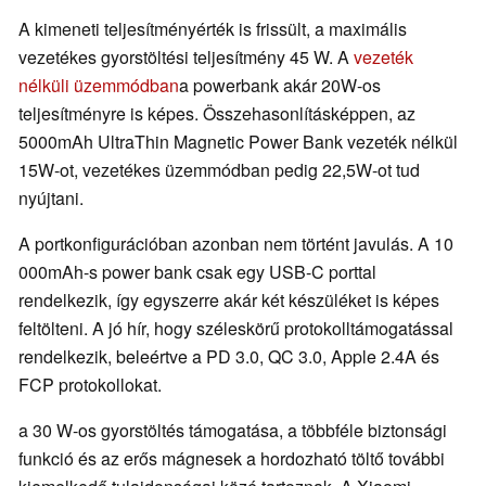
A kimeneti teljesítményérték is frissült, a maximális
vezetékes gyorstöltési teljesítmény 45 W. A
vezeték
nélküli üzemmódban
a powerbank akár 20W-os
teljesítményre is képes. Összehasonlításképpen, az
5000mAh UltraThin Magnetic Power Bank vezeték nélkül
15W-ot, vezetékes üzemmódban pedig 22,5W-ot tud
nyújtani.
A portkonfigurációban azonban nem történt javulás. A 10
000mAh-s power bank csak egy USB-C porttal
rendelkezik, így egyszerre akár két készüléket is képes
feltölteni. A jó hír, hogy széleskörű protokolltámogatással
rendelkezik, beleértve a PD 3.0, QC 3.0, Apple 2.4A és
FCP protokollokat.
a 30 W-os gyorstöltés támogatása, a többféle biztonsági
funkció és az erős mágnesek a hordozható töltő további