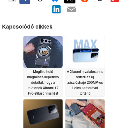
Kapcsolódó cikkek
Megfizethető
A Xiaomi hivatalosan is
mágneses képernyő
felfedi az új
debütál, hogy a
zászlóshajó 200MP-es
telefonok Xiaomi 17
Leica kamerával
Pro-stílusú frissítést
történő
kapjanak
megjelenésének
05/20/2026
időpontját
05/18/2026