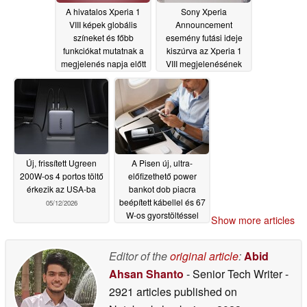
A hivatalos Xperia 1
Sony Xperia
VIII képek globális
Announcement
színeket és főbb
esemény futási ideje
funkciókat mutatnak a
kiszúrva az Xperia 1
megjelenés napja előtt
VIII megjelenésének
előestéjén
05/12/2026
05/12/2026
Új, frissített Ugreen
A Pisen új, ultra-
200W-os 4 portos töltő
előfizethető power
érkezik az USA-ba
bankot dob piacra
beépített kábellel és 67
05/12/2026
W-os gyorstöltéssel
Show more articles
05/08/2026
Editor of the
original article
:
Abid
Ahsan Shanto
- Senior Tech Writer
-
2921 articles published on