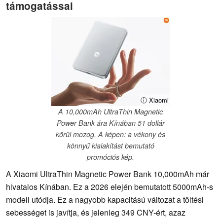
támogatással
ⓘ Xiaomi
A 10,000mAh UltraThin Magnetic
Power Bank ára Kínában 51 dollár
körül mozog. A képen: a vékony és
könnyű kialakítást bemutató
promóciós kép.
A Xiaomi UltraThin Magnetic Power Bank 10,000mAh már
hivatalos Kínában. Ez a 2026 elején bemutatott 5000mAh-s
modell utódja. Ez a nagyobb kapacitású változat a töltési
sebességet is javítja, és jelenleg 349 CNY-ért, azaz