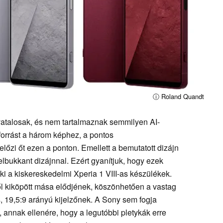
ⓘ Roland Quandt
ivatalosak, és nem tartalmaznak semmilyen AI-
forrást a három képhez, a pontos
lőzi őt ezen a ponton. Emellett a bemutatott dizájn
bukkant dizájnnal. Ezért gyanítjuk, hogy ezek
i a kiskereskedelmi Xperia 1 VIII-as készülékek.
lről kiköpött mása elődjének, köszönhetően a vastag
os, 19,5:9 arányú kijelzőnek. A Sony sem fogja
, annak ellenére, hogy a legutóbbi pletykák erre