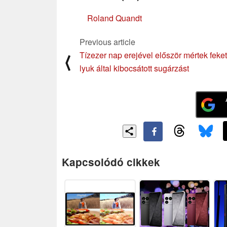
Roland Quandt
Previous article
Tízezer nap erejével először mértek feke
⟨
lyuk által kibocsátott sugárzást
Kapcsolódó cikkek