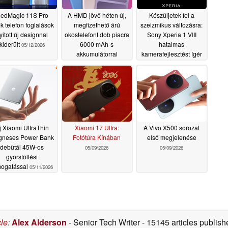
edMagic 11S Pro
A HMD jövő héten új,
Készüljetek fel a
ék telefon foglalások
megfizethető árú
szeizmikus változásra:
yitott új designnal
okostelefont dob piacra
Sony Xperia 1 VIII
kiderült
6000 mAh-s
hatalmas
05/12/2026
akkumulátorral
kamerafejlesztést ígér
az új hivatalos
05/11/2026
teaserben
05/11/2026
j Xiaomi UltraThin
Xiaomi 17 Ultra:
A Vivo X500 sorozat
neses Power Bank
Fotótúra Kínában
első megjelenése
debütál 45W-os
05/09/2026
05/09/2026
gyorstöltési
mogatással
05/11/2026
cle
:
Alex Alderson
- Senior Tech Writer
- 15145 articles publi