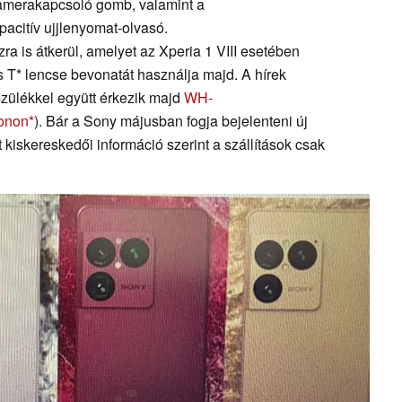
 kamerakapcsoló gomb, valamint a
acitív ujjlenyomat-olvasó.
 is átkerül, amelyet az Xperia 1 VIII esetében
s T* lencse bevonatát használja majd. A hírek
szülékkel együtt érkezik majd
WH-
zonon
). Bár a Sony májusban fogja bejelenteni új
 kiskereskedői információ szerint a szállítások csak