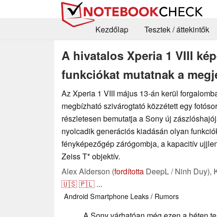
Kezdőlap
Tesztek / áttekintők
A hivatalos Xperia 1 VIII ké
funkciókat mutatnak a megje
Az Xperia 1 VIII május 13-án kerül forgalomb
megbízható szivárogtató közzétett egy fotóso
részletesen bemutatja a Sony új zászlóshajój
nyolcadik generációs kiadásán olyan funkciók
fényképezőgép zárógombja, a kapacitív ujjle
Zeiss T* objektív.
Alex Alderson (
fordította
DeepL / Ninh Duy),
🇺🇸
🇵🇱
...
Android
Smartphone
Leaks / Rumors
A Sony várhatóan még ezen a héten tel