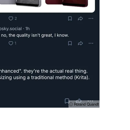
ⓘ Roland Quandt