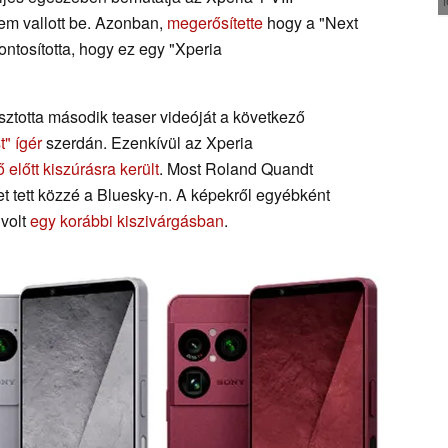
nem vallott be. Azonban,
megerősítette
hogy a "Next
ntosította, hogy ez egy "Xperia
ztotta második teaser videóját a következő
" ígér
szerdán. Ezenkívül az Xperia
ő előtt kiszúrásra került
. Most Roland Quandt
pet tett közzé a Bluesky-n. A képekről egyébként
 volt
egy korábbi kiszivárgásban
.