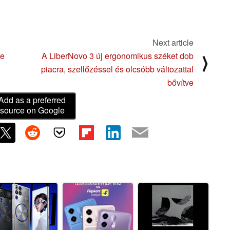
Next article
te
A LiberNovo 3 új ergonomikus széket dob
⟩
piacra, szellőzéssel és olcsóbb változattal
bővítve
Add as a preferred
source on Google