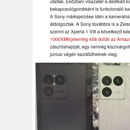
utaltak. Eközben visszatér a dedikált
bekapcsológombként is funkcionáló kap
A Sony márkajelzése idén a kameraházra
átdolgoztak. A Sony továbbra is a Zeis
szerint az Xperia 1 VIII a következő ké
1000XM6
(jelenleg 458 dollár az Ama
zászlóshajóját, egy nemrég kiszivárgott
június végén kezdődhetnek meg.