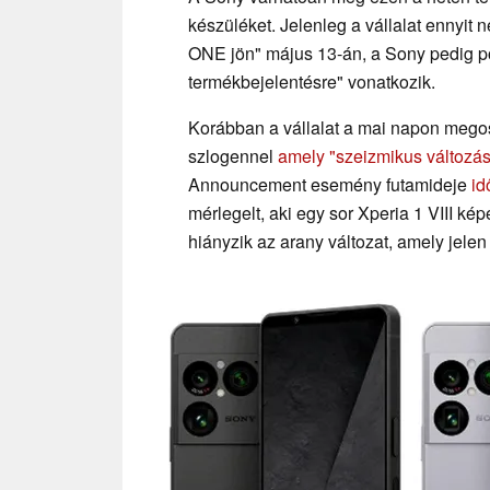
készüléket. Jelenleg a vállalat ennyit 
ONE jön" május 13-án, a Sony pedig po
termékbejelentésre" vonatkozik.
Korábban a vállalat a mai napon megos
szlogennel
amely "szeizmikus változást
Announcement esemény futamideje
id
mérlegelt, aki egy sor Xperia 1 VIII ké
hiányzik az arany változat, amely jelen