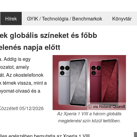
Hírek
GYIK / Technológia / Benchmarkok
Könyvtár
pek globális színeket és főbb
lenés napja előtt
a. Addig is egy
rozatot, amely
át. Az okostelefonok
 térnek vissza, mint a
nyomat-olvasó és a
ⓘ via Roland Quandt
Közzétett
05/12/2026
Az Xperia 1 VIII a három globális
megjelenési szín közül kettőben.
jes egészében bemutatja az Xperia 1 VIII