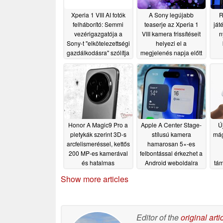
Xperia 1 VIII AI fotók
A Sony legújabb
R
felháborító: Semmi
teaserje az Xperia 1
ját
vezérigazgatója a
VIII kamera frissítéseit
n
Sony-t "elkötelezettségi
helyezi el a
gazdálkodásra" szólítja
megjelenés napja előtt
fel
05/15/2026
05/12/2026
Honor A Magic9 Pro a
Apple A Center Stage-
Ú
pletykák szerint 3D-s
stílusú kamera
mág
arcfelismeréssel, kettős
hamarosan 5×-es
200 MP-es kamerával
felbontással érkezhet a
és hatalmas
Android weboldalra
tá
akkumulátorral
05/11/2026
Show more articles
rendelkezik majd
05/11/2026
Editor of the
original arti