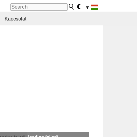
▼
Kapcsolat
loading failed!
loading failed!