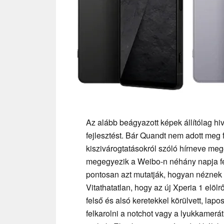
Az alább beágyazott képek állítólag h
fejlesztést. Bár Quandt nem adott meg 
kiszivárogtatásokról szóló hírneve mege
megegyezik a Weibo-n néhány napja fel
pontosan azt mutatják, hogyan néznek k
Vitathatatlan, hogy az új Xperia 1 elö
felső és alsó keretekkel körülvett, lap
felkarolni a notchot vagy a lyukkamerát