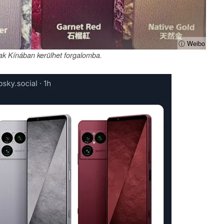
ⓘ Weibo
sak Kínában kerülhet forgalomba.