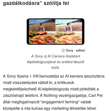
gazdálkodásra" szólítja fel
ⓘ Sony - edited
A Sony új AI Camera Assistant
képfeldolgozójával és anélkül készült
fotók.
A Sony Xperia 1 VIII bemutatója az AI kamera asszisztens
miatt visszatetszést váltott ki, a kritikusok
megkérdőjelezhető AI képfeldolgozás miatt pörkölték a
zászlóshajó telefont. A Nothing vezérigazgatója, Carl Pei
által megfogalmazott "engagement farming" vádak
közepette a vita kulcsa egy marketing félreértés lehet.