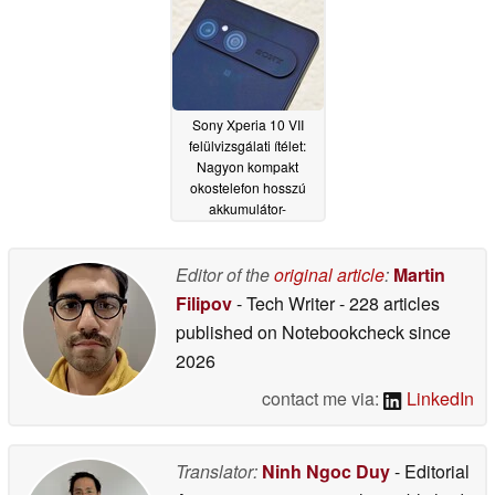
Sony Xperia 10 VII
felülvizsgálati ítélet:
Nagyon kompakt
okostelefon hosszú
akkumulátor-
üzemidővel
12/21/2025
Editor of the
original article
:
Martin
Filipov
- Tech Writer
- 228 articles
published on Notebookcheck
since
2026
contact me via:
LinkedIn
Translator:
Ninh Ngoc Duy
- Editorial