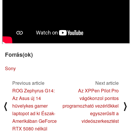
Forrás(ok)
Sony
Previous article
Next article
ROG Zephyrus G14:
Az XPPen Pilot Pro
Az Asus új 14
vágókonzol pontos
⟨
⟩
hüvelykes gamer
programozható vezérlőkkel
laptopot ad ki Észak-
egyszerűsíti a
Amerikában GeForce
videószerkesztést
RTX 5080 nélkül