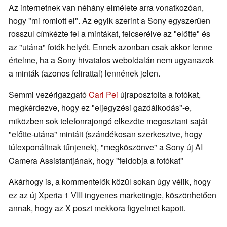
Az internetnek van néhány elmélete arra vonatkozóan,
hogy "mi romlott el". Az egyik szerint a Sony egyszerűen
rosszul címkézte fel a mintákat, felcserélve az "előtte" és
az "utána" fotók helyét. Ennek azonban csak akkor lenne
értelme, ha a Sony hivatalos weboldalán nem ugyanazok
a minták (azonos felirattal) lennének jelen.
Semmi vezérigazgató
Carl Pei
újraposztolta a fotókat,
megkérdezve, hogy ez "eljegyzési gazdálkodás"-e,
miközben sok telefonrajongó elkezdte megosztani saját
"előtte-utána" mintáit (szándékosan szerkesztve, hogy
túlexponáltnak tűnjenek), "megköszönve" a Sony új AI
Camera Assistantjának, hogy "feldobja a fotókat"
Akárhogy is, a kommentelők közül sokan úgy vélik, hogy
ez az új Xperia 1 VIII ingyenes marketingje, köszönhetően
annak, hogy az X poszt mekkora figyelmet kapott.