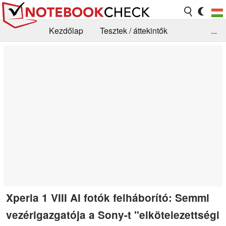
Kezdőlap
Tesztek / áttekintők
...
Hírek
GYIK / Technológia / Benchmarkok
Könyvtár
Kapcsolat
Xperia 1 VIII AI fotók felháborító: Semmi
vezérigazgatója a Sony-t "elkötelezettségi