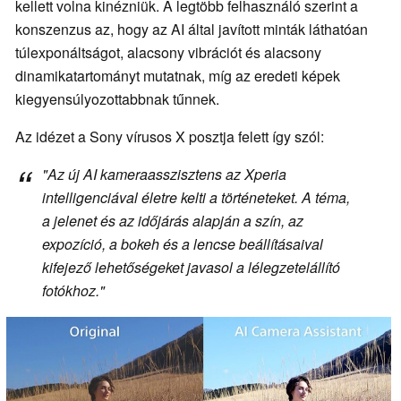
kellett volna kinézniük. A legtöbb felhasználó szerint a
konszenzus az, hogy az AI által javított minták láthatóan
túlexponáltságot, alacsony vibrációt és alacsony
dinamikatartományt mutatnak, míg az eredeti képek
kiegyensúlyozottabbnak tűnnek.
Az idézet a Sony vírusos X posztja felett így szól:
"Az új AI kameraasszisztens az Xperia
intelligenciával életre kelti a történeteket. A téma,
a jelenet és az időjárás alapján a szín, az
expozíció, a bokeh és a lencse beállításaival
kifejező lehetőségeket javasol a lélegzetelállító
fotókhoz."