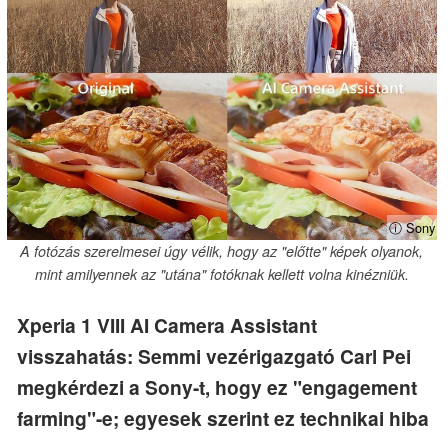
ⓘ Sony
A fotózás szerelmesei úgy vélik, hogy az "előtte" képek olyanok,
mint amilyennek az "utána" fotóknak kellett volna kinézniük.
Xperia 1 VIII AI Camera Assistant
visszahatás: Semmi vezérigazgató Carl Pei
megkérdezi a Sony-t, hogy ez "engagement
farming"-e; egyesek szerint ez technikai hiba