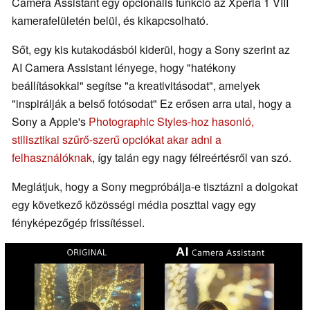
Camera Assistant egy opcionális funkció az Xperia 1 VIII
kamerafelületén belül, és kikapcsolható.
Sőt, egy kis kutakodásból kiderül, hogy a Sony szerint az
AI Camera Assistant lényege, hogy "hatékony
beállításokkal" segítse "a kreativitásodat", amelyek
"inspirálják a belső fotósodat" Ez erősen arra utal, hogy a
Sony a Apple's
Photographic Styles-hoz hasonló,
stilisztikai szűrő-szerű opciókat akar adni a
felhasználóknak
, így talán egy nagy félreértésről van szó.
Meglátjuk, hogy a Sony megpróbálja-e tisztázni a dolgokat
egy következő közösségi média poszttal vagy egy
fényképezőgép frissítéssel.