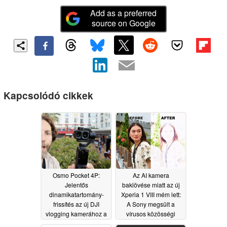
Add as a preferred
source on Google
Kapcsolódó cikkek
Osmo Pocket 4P:
Az AI kamera
Jelentős
baklövése miatt az új
dinamikatartomány-
Xperia 1 VIII mém lett:
frissítés az új DJI
A Sony megsült a
vlogging kamerához a
vírusos közösségi
hivatalos megjelenés
média trendben