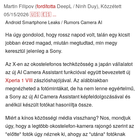
Martin Filipov (
fordította
DeepL / Ninh Duy),
Közzétett
05/15/2026
🇺🇸
🇪🇸
...
Android
Smartphone
Leaks / Rumors
Camera
AI
Ha úgy gondolod, hogy rossz napod volt, talán egy kicsit
jobban érzed magad, miután megtudtad, min megy
keresztül jelenleg a Sony.
Az X-en az okostelefonos techközösség a japán vállalatot
az új AI Camera Assistant funkcióval együtt bevezetett új
Xperia 1 VIII
zászlóshajójával. Az alábbiakban
megnézheted a fotómintákat, de ha nem lenne egyértelmű,
a Sony az új AI Camera Assistant képfeldolgozásával és
anélkül készült fotókat hasonlítja össze.
Miért a kínos közösségi média visszhang? Nos, mondjuk
úgy, hogy a legtöbb okostelefon-kamera rajongó szerint az
"előtte" fotók úgy néznek ki, ahogy az "utána" fotóknak