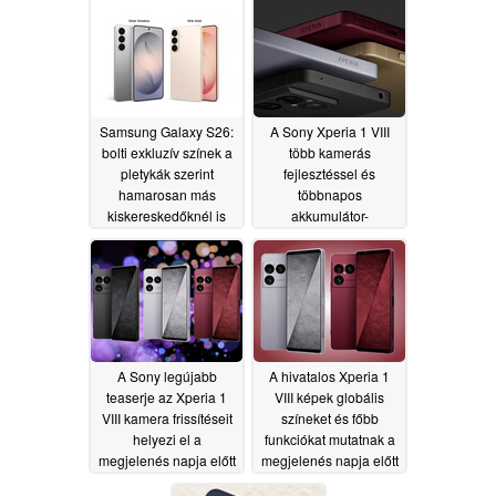
előtt
05/16/2026
05/16/2026
Samsung Galaxy S26:
A Sony Xperia 1 VIII
bolti exkluzív színek a
több kamerás
pletykák szerint
fejlesztéssel és
hamarosan más
többnapos
kiskereskedőknél is
akkumulátor-
elérhetőek lesznek
üzemidővel jelenik
meg
05/15/2026
05/13/2026
A Sony legújabb
A hivatalos Xperia 1
teaserje az Xperia 1
VIII képek globális
VIII kamera frissítéseit
színeket és főbb
helyezi el a
funkciókat mutatnak a
megjelenés napja előtt
megjelenés napja előtt
05/12/2026
05/12/2026