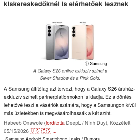
kiskereskedőknél is elérhetőek lesznek
ⓘ Samsung
A Galaxy S26 online exkluzív színei a
Silver Shadow és a Pink Gold.
A Samsung állítólag azt tervezi, hogy a Galaxy S26 áruház-
exkluzív színeit partnerplatformokon is kiadja. Ez a döntés
lehetővé teszi a vásárlók számára, hogy a Samsungon kívül
más üzletekben is megvásárolhassák a két színt.
Habeeb Onawole (
fordította
DeepL / Ninh Duy),
Közzétett
05/15/2026
🇺🇸
🇪🇸
...
Samsung
Android
Smartphone
Leaks / Rumors