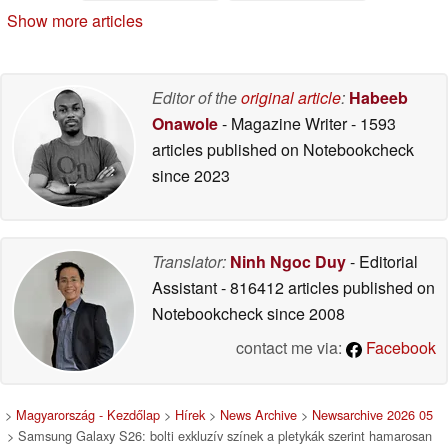
üzemidővel jelenik
Show more articles
meg
05/13/2026
Editor of the
original article
:
Habeeb
Onawole
- Magazine Writer
- 1593
articles published on Notebookcheck
since 2023
Translator:
Ninh Ngoc Duy
- Editorial
Assistant
- 816412 articles published on
Notebookcheck
since 2008
contact me via:
Facebook
>
Magyarország - Kezdőlap
>
Hírek
>
News Archive
>
Newsarchive 2026 05
> Samsung Galaxy S26: bolti exkluzív színek a pletykák szerint hamarosan