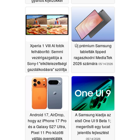
gyártott kijelzőkkel
halad előre
05/22/2026
Xperia 1 VIII AI fotók
Új prémium Samsung
felháborító: Semmi
tabletták tipped
vezérigazgatója a
ragaszkodni MediaTek
Sony-t "elkötelezettségi
2026 számára
05/14/2026
gazdálkodásra" szólítja
fel
05/15/2026
Android 17, AirDrop,
A Samsung kiadja az
hogy az iPhone 17 Pro
első One UI 9 Beta 1;
és a Galaxy S27 Ultra,
megerősíti egy tucat
Pixel 11 Pro közötti
jelentős fejlesztést
váltás gyerekjáték
05/14/2026