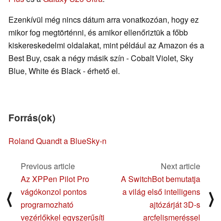
Ezenkívül még nincs dátum arra vonatkozóan, hogy ez
mikor fog megtörténni, és amikor ellenőriztük a főbb
kiskereskedelmi oldalakat, mint például az Amazon és a
Best Buy, csak a négy másik szín - Cobalt Violet, Sky
Blue, White és Black - érhető el.
Forrás(ok)
Roland Quandt a BlueSky-n
Previous article
Next article
Az XPPen Pilot Pro
A SwitchBot bemutatja
vágókonzol pontos
a világ első intelligens
⟨
⟩
programozható
ajtózárját 3D-s
vezérlőkkel egyszerűsíti
arcfelismeréssel