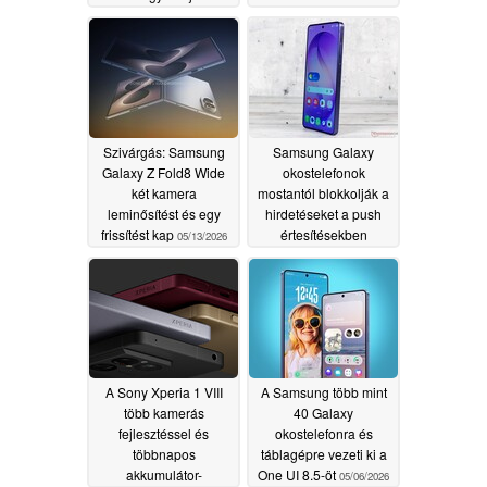
legyen
05/14/2026
Szivárgás: Samsung
Samsung Galaxy
Galaxy Z Fold8 Wide
okostelefonok
két kamera
mostantól blokkolják a
leminősítést és egy
hirdetéseket a push
frissítést kap
értesítésekben
05/13/2026
05/13/2026
A Sony Xperia 1 VIII
A Samsung több mint
több kamerás
40 Galaxy
fejlesztéssel és
okostelefonra és
többnapos
táblagépre vezeti ki a
akkumulátor-
One UI 8.5-öt
05/06/2026