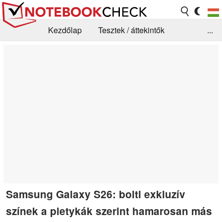
Kezdőlap
Tesztek / áttekintők
...
Hírek
GYIK / Technológia / Benchmarkok
Könyvtár
Kapcsolat
Samsung Galaxy S26: bolti exkluzív
színek a pletykák szerint hamarosan más