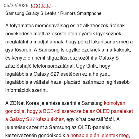
05/22/2026
🇺🇸
🇩🇪
...
Samsung
Galaxy S
Leaks / Rumors
Smartphone
A folyamatos memóriaválság és az alkatrészek árának
növekedése miatt az okostelefon-gyártók igyekeznek
megtalálni a módját annak, hogy pénzt takarítsanak meg a
gyártósoron. A Samsung is egyike ezeknek a márkáknak,
és kénytelen némi kiigazítást eszközölni a Galaxy S
zászlóshajó telefonsorozatánál. Úgy tűnik, hogy
legalábbis a Galaxy S27 esetében ez a helyzet,
legalábbis a vállalat hazai piacáról származó legfrissebb
információk szerint.
A ZDNet Korea jelentése szerint a Samsung
komolyan
gondolja, hogy a BOE-tól szerezze be az OLED paneleket
a Galaxy S27 készülékhez
, egy kínai beszállítótól. A
jelentések szerint a Samsung az OLED-panelek
kiszervezésén gondolkodik
a hónap elején jelentek meg
,