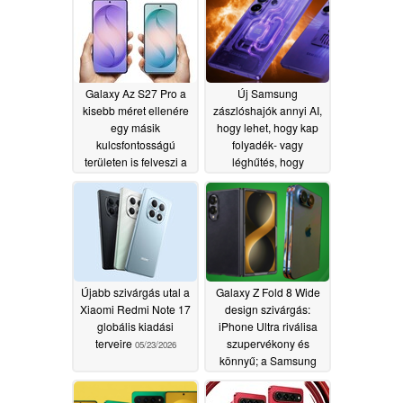
Galaxy Az S27 Pro a
Új Samsung
kisebb méret ellenére
zászlóshajók annyi AI,
egy másik
hogy lehet, hogy kap
kulcsfontosságú
folyadék- vagy
területen is felveszi a
léghűtés, hogy
versenyt a Galaxy S27
megállítsa a
Ultrával
túlmelegedés, kiderül
06/06/2026
szivárgás
06/01/2026
Újabb szivárgás utal a
Galaxy Z Fold 8 Wide
Xiaomi Redmi Note 17
design szivárgás:
globális kiadási
iPhone Ultra riválisa
terveire
szupervékony és
05/23/2026
könnyű; a Samsung
nem hagyja, hogy a
Apple győzzön