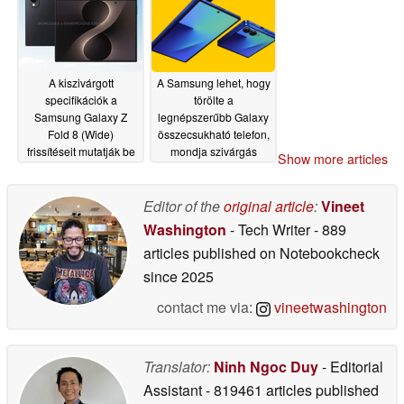
A kiszivárgott
A Samsung lehet, hogy
specifikációk a
törölte a
Samsung Galaxy Z
legnépszerűbb Galaxy
Fold 8 (Wide)
összecsukható telefon,
frissítéseit mutatják be
mondja szivárgás
Show more articles
05/18/2026
05/17/2026
Editor of the
original article
:
Vineet
Washington
- Tech Writer
- 889
articles published on Notebookcheck
since 2025
contact me via:
vineetwashington
Translator:
Ninh Ngoc Duy
- Editorial
Assistant
- 819461 articles published