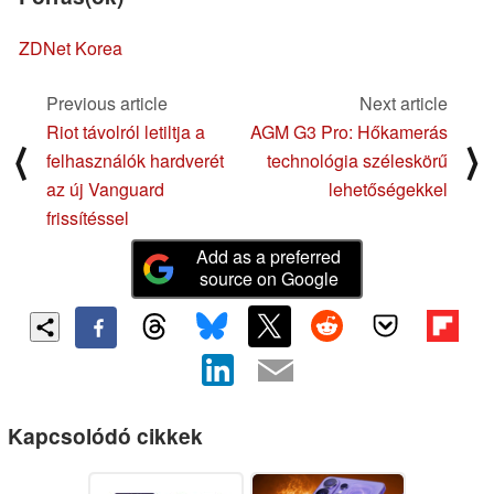
ZDNet Korea
Previous article
Next article
Riot távolról letiltja a
AGM G3 Pro: Hőkamerás
⟨
⟩
felhasználók hardverét
technológia széleskörű
az új Vanguard
lehetőségekkel
frissítéssel
Add as a preferred
source on Google
Kapcsolódó cikkek