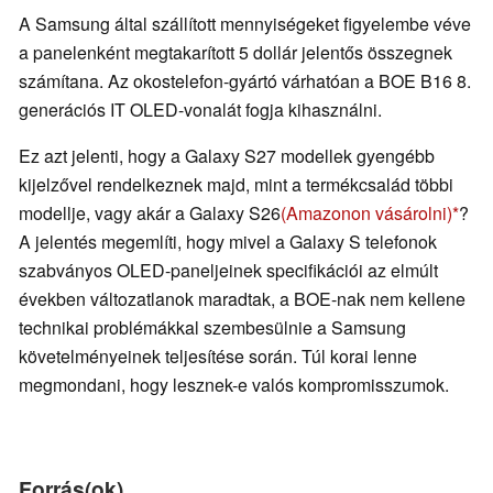
A Samsung által szállított mennyiségeket figyelembe véve
a panelenként megtakarított 5 dollár jelentős összegnek
számítana. Az okostelefon-gyártó várhatóan a BOE B16 8.
generációs IT OLED-vonalát fogja kihasználni.
Ez azt jelenti, hogy a Galaxy S27 modellek gyengébb
kijelzővel rendelkeznek majd, mint a termékcsalád többi
modellje, vagy akár a Galaxy S26
(Amazonon vásárolni)
?
A jelentés megemlíti, hogy mivel a Galaxy S telefonok
szabványos OLED-paneljeinek specifikációi az elmúlt
években változatlanok maradtak, a BOE-nak nem kellene
technikai problémákkal szembesülnie a Samsung
követelményeinek teljesítése során. Túl korai lenne
megmondani, hogy lesznek-e valós kompromisszumok.
Forrás(ok)