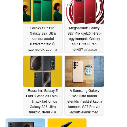
05/22/2026
Galaxy S27 Pro,
Megszakad: Galaxy
Galaxy S27 Ultra
S27 Pro kijelzőméret -
kamera adatai
egy kompakt Galaxy
kiszivárogtak: Új
S27 Ultra S Pen
szenzorok, zoom a
nélkül?
05/20/2026
különbség
05/21/2026
Rossz hír: Galaxy Z
A Samsung Galaxy
Fold 8 Wide és Fold 8
S27 Ultra három
hiányzik két fontos
jelentős frissítést kap, a
Galaxy S26 Ultra
kompakt S27 Pro-val
funkció, derül ki a
együtt jelenik meg
szivárgásból
05/20/2026
05/19/2026