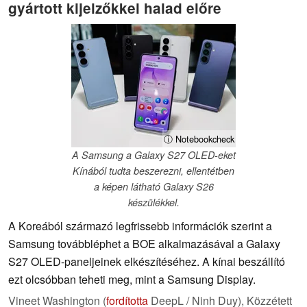
gyártott kijelzőkkel halad előre
ⓘ Notebookcheck
A Samsung a Galaxy S27 OLED-eket
Kínából tudta beszerezni, ellentétben
a képen látható Galaxy S26
készülékkel.
A Koreából származó legfrissebb információk szerint a
Samsung továbbléphet a BOE alkalmazásával a Galaxy
S27 OLED-paneljeinek elkészítéséhez. A kínai beszállító
ezt olcsóbban teheti meg, mint a Samsung Display.
Vineet Washington (
fordította
DeepL / Ninh Duy),
Közzétett