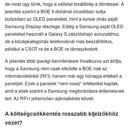
de most úgy tűnik, hogy a vállalat továbblép a döntéssel. A
jelentés szerint a BOE 5 dollárral olcsóbban tudja
biztosítani az OLED paneleket, mint a koreai óriás saját
Samsung Display részlege. Eddig a Samsung saját OLED
paneleket használt a Galaxy S zászlóshajó sorozatához,
de a középkategóriás telefonoknál más beszállítókra,
például a CSOT-ra és a BOE-ra támaszkodott.
A jelentés több iparági bennfentesre hivatkozva azt állítja,
hogy a Samsung nem csak elküldte a BOE-nak az
információkérést (RFI), hanem már egy hónapja értékeli a
paneljeit. Ezek a panelek "nem rossz" értékelést kaptak,
amit a jelek szerint a Samsung megfontolásra érdemesnek
tart. Az RFI-t jellemzően ajánlatkérés követi.
A költségcsökkentés rosszabb kijelzőkhöz
vezet?