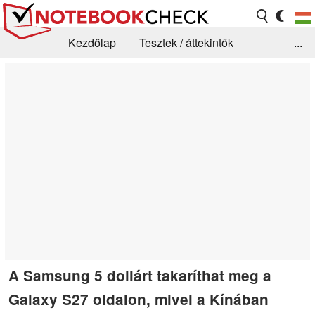
Kezdőlap
Tesztek / áttekintők
...
Hírek
GYIK / Technológia / Benchmarkok
Könyvtár
Kapcsolat
A Samsung 5 dollárt takaríthat meg a
Galaxy S27 oldalon, mivel a Kínában