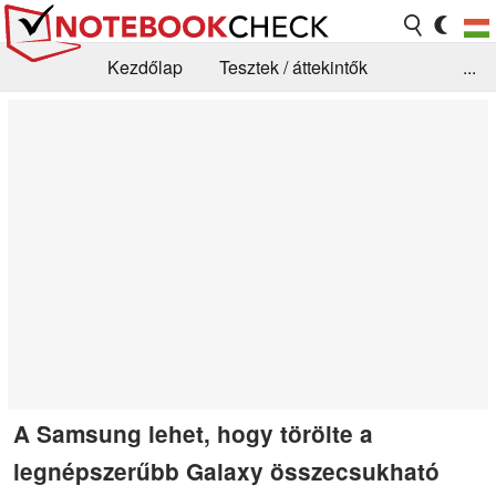
Kezdőlap
Tesztek / áttekintők
...
Hírek
GYIK / Technológia / Benchmarkok
Könyvtár
Kapcsolat
A Samsung lehet, hogy törölte a
legnépszerűbb Galaxy összecsukható