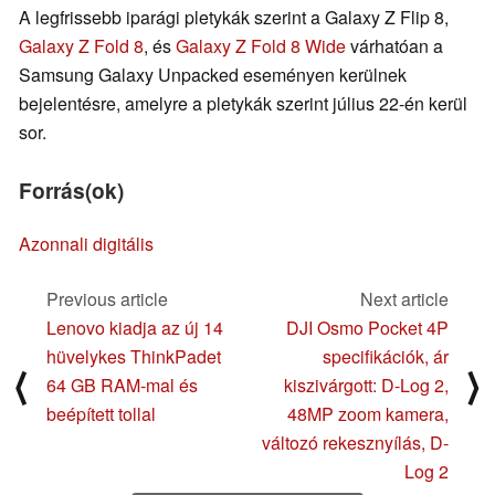
A legfrissebb iparági pletykák szerint a Galaxy Z Flip 8,
Galaxy Z Fold 8
, és
Galaxy Z Fold 8 Wide
várhatóan a
Samsung Galaxy Unpacked eseményen kerülnek
bejelentésre, amelyre a pletykák szerint július 22-én kerül
sor.
Forrás(ok)
Azonnali digitális
Previous article
Next article
Lenovo kiadja az új 14
DJI Osmo Pocket 4P
hüvelykes ThinkPadet
specifikációk, ár
⟨
⟩
64 GB RAM-mal és
kiszivárgott: D-Log 2,
beépített tollal
48MP zoom kamera,
változó rekesznyílás, D-
Log 2