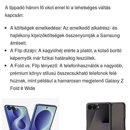
A tippadó három fő okot emel ki a lehetséges váltás
kapcsán:
A költségek emelkedése: Az emelkedő alkatrész- és
hajlékony kijelzőköltségek összenyomják a Samsung
árréseit.
A Flip dizájn: A kagylóhéj elérte a platót, a külső borító
képernyők már fizikai határaikig feszültek.
A Fold vs. Flip tényező: A telefonhasználók a nagyobb,
prémium könyv stílusú összecsukható telefonok felé
húznak, mint például a hamarosan megjelenő Galaxy Z
Fold 8 Wide