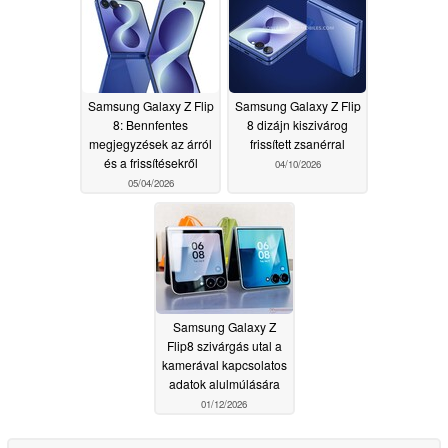
Samsung Galaxy Z Flip
Samsung Galaxy Z Flip
8: Bennfentes
8 dizájn kiszivárog
megjegyzések az árról
frissített zsanérral
és a frissítésekről
04/10/2026
05/04/2026
Samsung Galaxy Z
Flip8 szivárgás utal a
kamerával kapcsolatos
adatok alulmúlására
01/12/2026