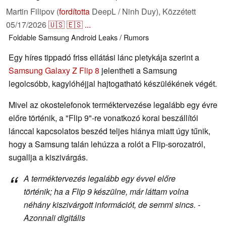
Martin Filipov (
fordította
DeepL / Ninh Duy),
Közzétett
05/17/2026
🇺🇸
🇪🇸
...
Foldable
Samsung
Android
Leaks / Rumors
Egy híres tippadó friss ellátási lánc pletykája szerint a
Samsung Galaxy Z Flip 8
jelentheti a Samsung
legolcsóbb, kagylóhéjjal hajtogatható készülékének végét.
Mivel az okostelefonok terméktervezése legalább egy évre
előre történik, a "Flip 9"-re vonatkozó korai beszállítói
lánccal kapcsolatos beszéd teljes hiánya miatt úgy tűnik,
hogy a Samsung talán lehúzza a rolót a Flip-sorozatról,
sugallja a kiszivárgás.
A terméktervezés legalább egy évvel előre
történik; ha a Flip 9 készülne, már láttam volna
néhány kiszivárgott információt, de semmi sincs. -
Azonnali digitális