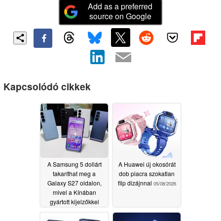
Add as a preferred
source on Google
Kapcsolódó cikkek
A Samsung 5 dollárt
A Huawei új okosórát
takaríthat meg a
dob piacra szokatlan
Galaxy S27 oldalon,
flip dizájnnal
05/08/2026
mivel a Kínában
gyártott kijelzőkkel
halad előre
05/22/2026