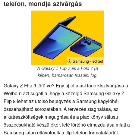
telefon, mondja szivárgás
ⓘ Samsung - edited
A Galaxy Z Flip 7 és a Fold 7 (a
képen) hamarosan frissülni fog.
Galaxy Z Flip 9 törölve? Egy új ellátási lánc kiszivárgása a
Weibo-n azt sugallja, hogy a közelgő Samsung Galaxy Z
Flip 8 lehet az utolsó bejegyzés a Samsung kagylóhéj
összehajtható sorozatában. A tervezés stagnálása, az
alkatrészköltségek megugrása és a piac könyv stílusú
összecsukható készülékek felé történő elmozdulása miatt a
Samsung talán eltávolodik a flip-telefon formafaktortól.