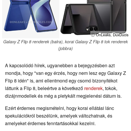
ⓘ OnLeaks, DuxDucis
Galaxy Z Flip 8 renderek (balra), korai Galaxy Z Flip 8 tok renderek
(jobbra)
A kapcsolódó hírek, ugyanebben a bejegyzésben azt
mondja, hogy "van egy érzés, hogy nem lesz egy Galaxy Z
Flip 8 idén" is, ami ellentmond egy csomó bizonyítékot
láttunk a Flip 8, beleértve a következő
renderek
, tokok,
dizájnmodellek és még a pletykált megjelenési dátum is.
Ezért érdemes megismételni, hogy korai ellátási lánc
spekulációkról beszélünk, amelyek változhatnak, és
amelyeket érdemes fenntartásokkal kezelni.