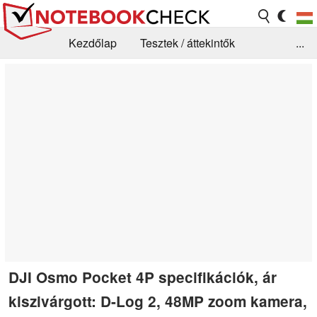
Kezdőlap
Tesztek / áttekintők
...
Hírek
GYIK / Technológia / Benchmarkok
Könyvtár
Kapcsolat
DJI Osmo Pocket 4P specifikációk, ár
kiszivárgott: D-Log 2, 48MP zoom kamera,