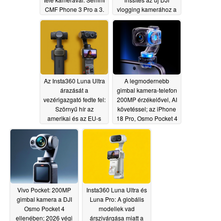
CMF Phone 3 Pro a 3.
vlogging kamerához a
negyedévben jelenik
hivatalos megjelenés
meg
előtt
05/20/2026
05/16/2026
Az Insta360 Luna Ultra
A legmodernebb
árazását a
gimbal kamera-telefon
vezérigazgató fedte fel:
200MP érzékelővel, AI
Szörnyű hír az
követéssel; az iPhone
amerikai és az EU-s
18 Pro, Osmo Pocket 4
vásárlóknak; jó hír az
és az iPhone 18 Pro
Osmo Pocket 4
riválisa lesz
05/15/2026
számára
05/16/2026
Vivo Pocket: 200MP
Insta360 Luna Ultra és
gimbal kamera a DJI
Luna Pro: A globális
Osmo Pocket 4
modellek vad
ellenében; 2026 végi
árszivárgása miatt a