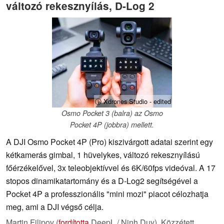
változó rekesznyílás, D-Log 2
ⓘ Xdrones Studio - edited
Osmo Pocket 3 (balra) az Osmo
Pocket 4P (jobbra) mellett.
A DJI Osmo Pocket 4P (Pro) kiszivárgott adatai szerint egy
kétkamerás gimbal, 1 hüvelykes, változó rekesznyílású
főérzékelővel, 3x teleobjektívvel és 6K/60fps videóval. A 17
stopos dinamikatartomány és a D-Log2 segítségével a
Pocket 4P a professzionális "mini mozi" piacot célozhatja
meg, ami a DJI végső célja.
Martin Filipov (
fordította
DeepL / Ninh Duy),
Közzétett