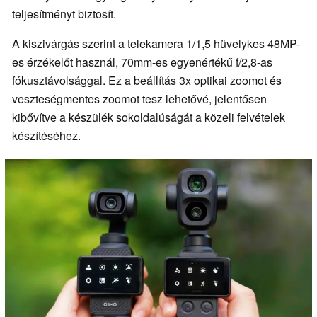
teljesítményt biztosít.
A kiszivárgás szerint a telekamera 1/1,5 hüvelykes 48MP-
es érzékelőt használ, 70mm-es egyenértékű f/2,8-as
fókusztávolsággal. Ez a beállítás 3x optikai zoomot és
veszteségmentes zoomot tesz lehetővé, jelentősen
kibővítve a készülék sokoldalúságát a közeli felvételek
készítéséhez.