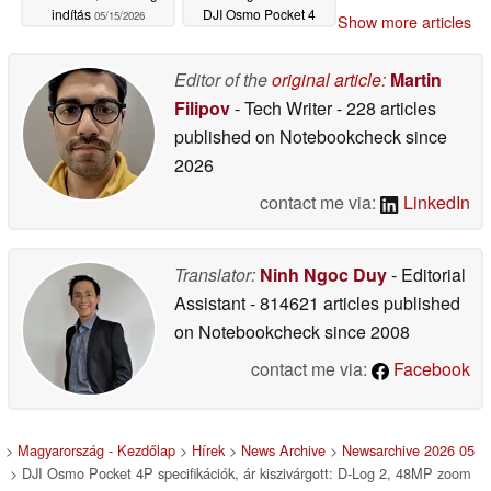
indítás
DJI Osmo Pocket 4
05/15/2026
Show more articles
olcsónak tűnik
05/14/2026
Editor of the
original article
:
Martin
Filipov
- Tech Writer
- 228 articles
published on Notebookcheck
since
2026
contact me via:
LinkedIn
Translator:
Ninh Ngoc Duy
- Editorial
Assistant
- 814621 articles published
on Notebookcheck
since 2008
contact me via:
Facebook
>
Magyarország - Kezdőlap
>
Hírek
>
News Archive
>
Newsarchive 2026 05
> DJI Osmo Pocket 4P specifikációk, ár kiszivárgott: D-Log 2, 48MP zoom