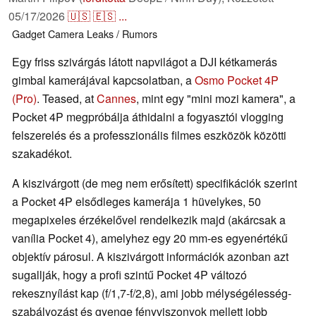
05/17/2026
🇺🇸
🇪🇸
...
Gadget
Camera
Leaks / Rumors
Egy friss szivárgás látott napvilágot a DJI kétkamerás
gimbal kamerájával kapcsolatban, a
Osmo Pocket 4P
(Pro)
. Teased, at
Cannes
, mint egy "mini mozi kamera", a
Pocket 4P megpróbálja áthidalni a fogyasztói vlogging
felszerelés és a professzionális filmes eszközök közötti
szakadékot.
A kiszivárgott (de meg nem erősített) specifikációk szerint
a Pocket 4P elsődleges kamerája 1 hüvelykes, 50
megapixeles érzékelővel rendelkezik majd (akárcsak a
vanília Pocket 4), amelyhez egy 20 mm-es egyenértékű
objektív párosul. A kiszivárgott információk azonban azt
sugallják, hogy a profi szintű Pocket 4P változó
rekesznyílást kap (f/1,7-f/2,8), ami jobb mélységélesség-
szabályozást és gyenge fényviszonyok mellett jobb