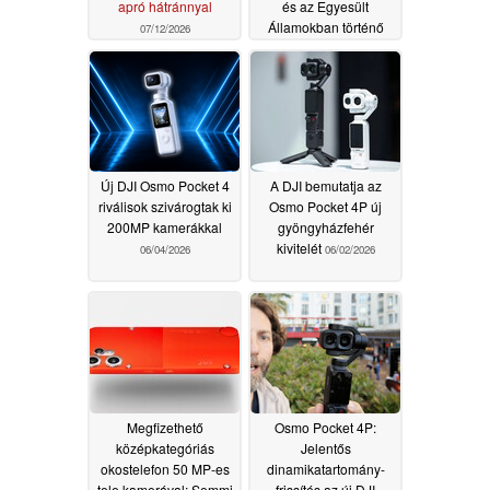
apró hátránnyal
és az Egyesült
Államokban történő
07/12/2026
értékesítésük betiltását
kéri
06/12/2026
Új DJI Osmo Pocket 4
A DJI bemutatja az
riválisok szivárogtak ki
Osmo Pocket 4P új
200MP kamerákkal
gyöngyházfehér
kivitelét
06/04/2026
06/02/2026
Megfizethető
Osmo Pocket 4P:
középkategóriás
Jelentős
okostelefon 50 MP-es
dinamikatartomány-
tele kamerával: Semmi
frissítés az új DJI