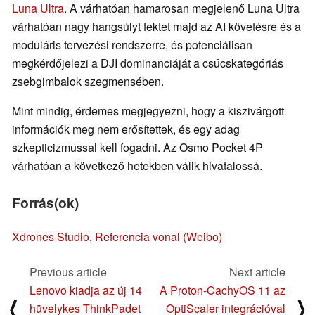
Luna Ultra
. A várhatóan hamarosan megjelenő Luna Ultra
várhatóan nagy hangsúlyt fektet majd az AI követésre és a
moduláris tervezési rendszerre, és potenciálisan
megkérdőjelezi a DJI dominanciáját a csúcskategóriás
zsebgimbalok szegmensében.
Mint mindig, érdemes megjegyezni, hogy a kiszivárgott
információk meg nem erősítettek, és egy adag
szkepticizmussal kell fogadni. Az Osmo Pocket 4P
várhatóan a következő hetekben válik hivatalossá.
Forrás(ok)
Xdrones Studio
,
Referencia vonal (Weibo)
Previous article
Next article
Lenovo kiadja az új 14
A Proton-CachyOS 11 az
⟨
⟩
hüvelykes ThinkPadet
OptiScaler integrációval