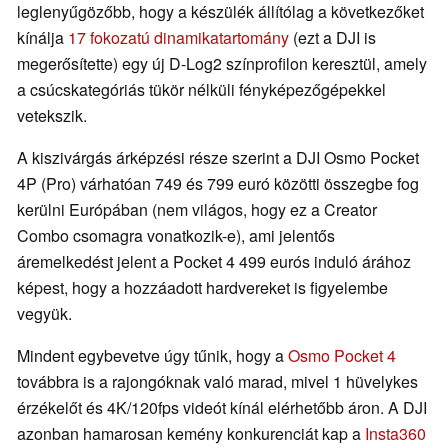
leglenyűgözőbb, hogy a készülék állítólag a következőket
kínálja
17 fokozatú dinamikatartomány
(ezt a DJI is
megerősítette) egy új D-Log2 színprofilon keresztül, amely
a csúcskategóriás tükör nélküli fényképezőgépekkel
vetekszik.
A kiszivárgás árképzési része szerint a DJI Osmo Pocket
4P (Pro) várhatóan 749 és 799 euró közötti összegbe fog
kerülni Európában (nem világos, hogy ez a Creator
Combo csomagra vonatkozik-e), ami jelentős
áremelkedést jelent a Pocket 4 499 eurós induló árához
képest, hogy a hozzáadott hardvereket is figyelembe
vegyük.
Mindent egybevetve úgy tűnik, hogy a
Osmo Pocket 4
továbbra is a rajongóknak való marad, mivel 1 hüvelykes
érzékelőt és 4K/120fps videót kínál elérhetőbb áron. A DJI
azonban hamarosan kemény konkurenciát kap a
Insta360