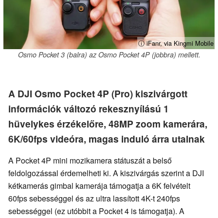
ⓘ iFanr, via Kingmi Mobile
Osmo Pocket 3 (balra) az Osmo Pocket 4P (jobbra) mellett.
A DJI Osmo Pocket 4P (Pro) kiszivárgott
információk változó rekesznyílású 1
hüvelykes érzékelőre, 48MP zoom kamerára,
6K/60fps videóra, magas induló árra utalnak
A Pocket 4P mini mozikamera státuszát a belső
feldolgozással érdemelheti ki. A kiszivárgás szerint a DJI
kétkamerás gimbal kamerája támogatja a 6K felvételt
60fps sebességgel és az ultra lassított 4K-t 240fps
sebességgel (ez utóbbit a Pocket 4 is támogatja). A