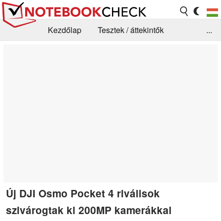
Kezdőlap
Tesztek / áttekintők
...
Hírek
GYIK / Technológia / Benchmarkok
Könyvtár
Kapcsolat
Új DJI Osmo Pocket 4 riválisok
szivárogtak ki 200MP kamerákkal