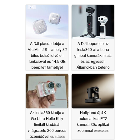
A DJI piacra dobja a
A DJI beperelte az
Mic Mini 2S-t, amely 32
Insta360-at a Luna
bites belső felvételi
gimbal kamerák miatt,
funkcióval és 14,5 GB
és az Egyesült
beépített tárhellyel
Államokban történő
rendelkezik
értékesítésük betiltását
07/03/2026
kéri
06/12/2026
Az Insta360 kiadja a
Hollyland új 4K
Go Ultra Hello Kitty
automatikus PTZ
limitált kiadását
kamera 30x optikai
világszerte 200 perces
zoommal
06/05/2026
üzemidővel
06/11/2026