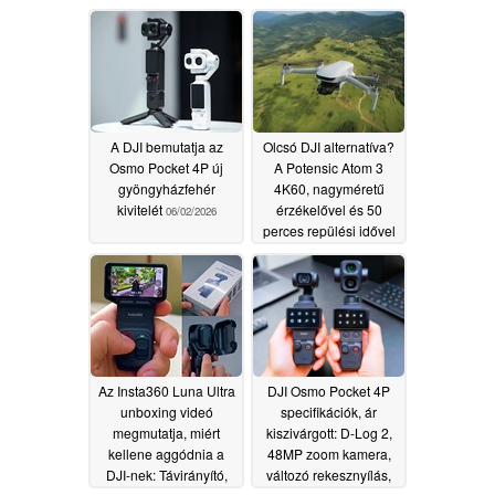
A DJI bemutatja az
Olcsó DJI alternatíva?
Osmo Pocket 4P új
A Potensic Atom 3
gyöngyházfehér
4K60, nagyméretű
kivitelét
érzékelővel és 50
06/02/2026
perces repülési idővel
száll fel
05/29/2026
Az Insta360 Luna Ultra
DJI Osmo Pocket 4P
unboxing videó
specifikációk, ár
megmutatja, miért
kiszivárgott: D-Log 2,
kellene aggódnia a
48MP zoom kamera,
DJI-nek: Távirányító,
változó rekesznyílás,