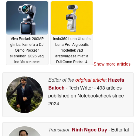
védőtok akcióban
D-Log 2
05/17/2026
05/20/2026
Vivo Pocket: 200MP
Insta360 Luna Ultra és
gimbal kamera a DJI
Luna Pro: A globális
Osmo Pocket 4
modellek vad
ellenében; 2026 végi
árszivárgása miatt a
indítás
DJI Osmo Pocket 4
05/15/2026
Show more articles
olcsónak tűnik
05/14/2026
Editor of the
original article
:
Huzefa
Baloch
- Tech Writer
- 493 articles
published on Notebookcheck
since
2024
Translator:
Ninh Ngoc Duy
- Editorial