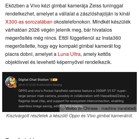
Eközben a Vivo kézi gimbal kamerája Zeiss tuninggal
rendelkezhet, amelyet a vállalat a zászlóshajóján is kínál
X300-as sorozatában
okostelefonokon. Mindkét készülék
várhatóan 2026 végén jelenik meg, bár hivatalos
megerősítés még nincs. Ettől függetlenül az Insta360
megerősítette, hogy egy kompakt gimbal kamerát fog
piacra dobni, amelyet a
Luna Ultra
, amely kettős
objektívvel és levehető képernyővel rendelkezik.
ⓘ Weibo (in Chinese - machine translated)
Kiszivárgott részletek a készülő Oppo és Vivo gimbal kameráiról.