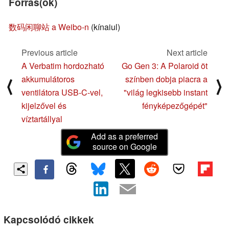
Forrás(ok)
数码闲聊站 a Weibo-n
(kínaiul)
Previous article
Next article
A Verbatim hordozható
Go Gen 3: A Polaroid öt
akkumulátoros
színben dobja piacra a
⟨
⟩
ventilátora USB-C-vel,
"világ legkisebb instant
kijelzővel és
fényképezőgépét"
víztartállyal
Add as a preferred
source on Google
Kapcsolódó cikkek