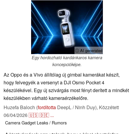
ⓘ AI generated
Egy hordozható kardánkaros kamera
koncepcióképe.
Az Oppo és a Vivo állítólag új gimbal kamerákat készít,
hogy felvegyék a versenyt a DJI Osmo Pocket 4
készülékével. Egy új szivárgás most fényt derített a mindkét
készülékben várható kameraérzékelőre.
Huzefa Baloch (
fordította
DeepL / Ninh Duy),
Közzétett
06/04/2026
🇺🇸
🇩🇪
...
Camera
Gadget
Leaks / Rumors