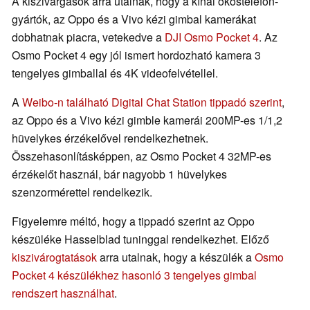
A kiszivárgások arra utalnak, hogy a kínai okostelefon-
gyártók, az Oppo és a Vivo kézi gimbal kamerákat
dobhatnak piacra, vetekedve a
DJI Osmo Pocket 4
. Az
Osmo Pocket 4 egy jól ismert hordozható kamera 3
tengelyes gimballal és 4K videofelvétellel.
A
Weibo-n található Digital Chat Station tippadó szerint
,
az Oppo és a Vivo kézi gimble kamerái 200MP-es 1/1,2
hüvelykes érzékelővel rendelkezhetnek.
Összehasonlításképpen, az Osmo Pocket 4 32MP-es
érzékelőt használ, bár nagyobb 1 hüvelykes
szenzormérettel rendelkezik.
Figyelemre méltó, hogy a tippadó szerint az Oppo
készüléke Hasselblad tuninggal rendelkezhet. Előző
kiszivárogtatások
arra utalnak, hogy a készülék a
Osmo
Pocket 4 készülékhez hasonló 3 tengelyes gimbal
rendszert használhat
.