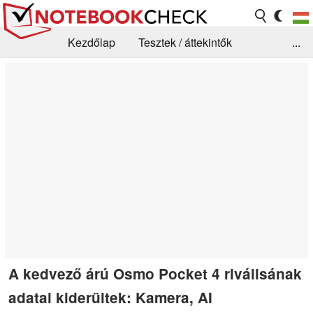
Kezdőlap
Tesztek / áttekintők
...
Hírek
GYIK / Technológia / Benchmarkok
Könyvtár
Kapcsolat
A kedvező árú Osmo Pocket 4 riválisának
adatai kiderültek: Kamera, AI