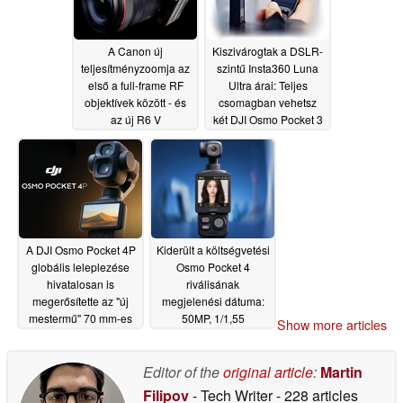
A Canon új
Kiszivárogtak a DSLR-
teljesítményzoomja az
szintű Insta360 Luna
első a full-frame RF
Ultra árai: Teljes
objektívek között - és
csomagban vehetsz
az új R6 V
két DJI Osmo Pocket 3
fényképezőgéphez jár
kamerát?
05/12/2026
05/14/2026
A DJI Osmo Pocket 4P
Kiderült a költségvetési
globális leleplezése
Osmo Pocket 4
hivatalosan is
riválisának
megerősítette az "új
megjelenési dátuma:
mestermű" 70 mm-es
50MP, 1/1,55
Show more articles
teleobjektív kamerát
hüvelykes szenzor,
egyedi képernyő
05/11/2026
kialakítás várható
Editor of the
original article
:
Martin
05/11/2026
Filipov
- Tech Writer
- 228 articles