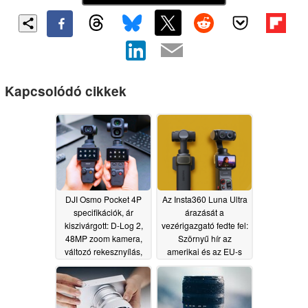
Kapcsolódó cikkek
DJI Osmo Pocket 4P
Az Insta360 Luna Ultra
specifikációk, ár
árazását a
kiszivárgott: D-Log 2,
vezérigazgató fedte fel:
48MP zoom kamera,
Szörnyű hír az
változó rekesznyílás,
amerikai és az EU-s
D-Log 2
vásárlóknak; jó hír az
05/17/2026
Osmo Pocket 4
számára
05/16/2026