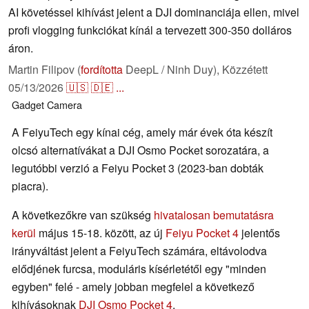
AI követéssel kihívást jelent a DJI dominanciája ellen, mivel
profi vlogging funkciókat kínál a tervezett 300-350 dolláros
áron.
Martin Filipov (
fordította
DeepL / Ninh Duy),
Közzétett
05/13/2026
🇺🇸
🇩🇪
...
Gadget
Camera
A FeiyuTech egy kínai cég, amely már évek óta készít
olcsó alternatívákat a DJI Osmo Pocket sorozatára, a
legutóbbi verzió a Feiyu Pocket 3 (2023-ban dobták
piacra).
A következőkre van szükség
hivatalosan bemutatásra
kerül
május 15-18. között, az új
Feiyu Pocket 4
jelentős
irányváltást jelent a FeiyuTech számára, eltávolodva
elődjének furcsa, moduláris kísérletétől egy "minden
egyben" felé - amely jobban megfelel a következő
kihívásoknak
DJI Osmo Pocket 4
.