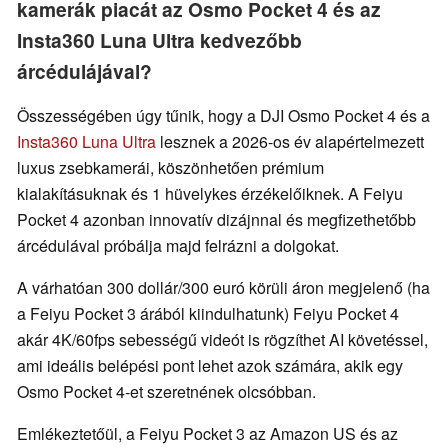
kamerák piacát az Osmo Pocket 4 és az
Insta360 Luna Ultra kedvezőbb
árcédulájával?
Összességében úgy tűnik, hogy a DJI Osmo Pocket 4 és a
Insta360 Luna Ultra
lesznek a 2026-os év alapértelmezett
luxus zsebkamerái, köszönhetően prémium
kialakításuknak és 1 hüvelykes érzékelőiknek. A Feiyu
Pocket 4 azonban innovatív dizájnnal és megfizethetőbb
árcédulával próbálja majd felrázni a dolgokat.
A várhatóan 300 dollár/300 euró körüli áron megjelenő (ha
a Feiyu Pocket 3 árából kiindulhatunk) Feiyu Pocket 4
akár 4K/60fps sebességű videót is rögzíthet AI követéssel,
ami ideális belépési pont lehet azok számára, akik egy
Osmo Pocket 4-et szeretnének olcsóbban.
Emlékeztetőül, a Feiyu Pocket 3 az Amazon US és az