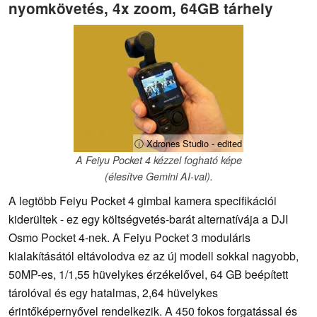
nyomkövetés, 4x zoom, 64GB tárhely
ⓘ Xdrones Studio - edited
A Feiyu Pocket 4 kézzel fogható képe
(élesítve Gemini AI-val).
A legtöbb Feiyu Pocket 4 gimbal kamera specifikációi
kiderültek - ez egy költségvetés-barát alternatívája a DJI
Osmo Pocket 4-nek. A Feiyu Pocket 3 moduláris
kialakításától eltávolodva ez az új modell sokkal nagyobb,
50MP-es, 1/1,55 hüvelykes érzékelővel, 64 GB beépített
tárolóval és egy hatalmas, 2,64 hüvelykes
érintőképernyővel rendelkezik. A 450 fokos forgatással és