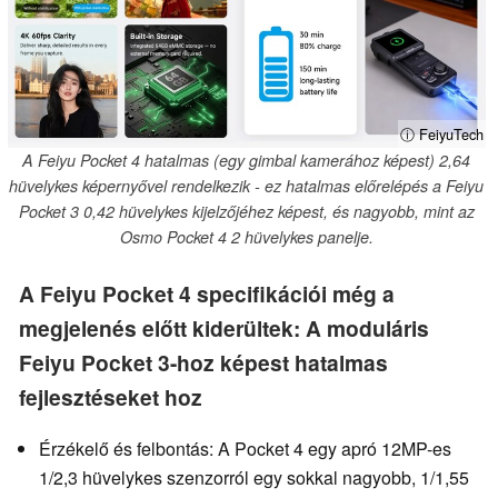
ⓘ FeiyuTech
A Feiyu Pocket 4 hatalmas (egy gimbal kamerához képest) 2,64
hüvelykes képernyővel rendelkezik - ez hatalmas előrelépés a Feiyu
Pocket 3 0,42 hüvelykes kijelzőjéhez képest, és nagyobb, mint az
Osmo Pocket 4 2 hüvelykes panelje.
A Feiyu Pocket 4 specifikációi még a
megjelenés előtt kiderültek: A moduláris
Feiyu Pocket 3-hoz képest hatalmas
fejlesztéseket hoz
Érzékelő és felbontás: A Pocket 4 egy apró 12MP-es
1/2,3 hüvelykes szenzorról egy sokkal nagyobb, 1/1,55