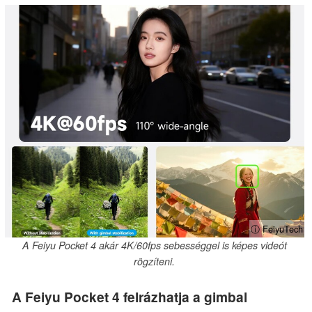
ⓘ FeiyuTech
A Feiyu Pocket 4 akár 4K/60fps sebességgel is képes videót
rögzíteni.
A Feiyu Pocket 4 felrázhatja a gimbal