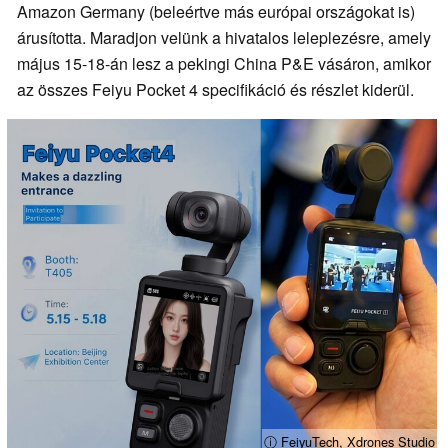
Amazon Germany (beleértve más európai országokat is)
árusította. Maradjon velünk a hivatalos leleplezésre, amely
május 15-18-án lesz a pekingi China P&E vásáron, amikor
az összes Feiyu Pocket 4 specifikáció és részlet kiderül.
ⓘ FeiyuTech, Xdrones Studio