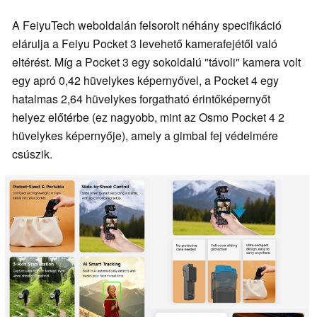
A FeiyuTech weboldalán felsorolt néhány specifikáció
elárulja a Feiyu Pocket 3 levehető kamerafejétől való
eltérést. Míg a Pocket 3 egy sokoldalú "távoli" kamera volt
egy apró 0,42 hüvelykes képernyővel, a Pocket 4 egy
hatalmas 2,64 hüvelykes forgatható érintőképernyőt
helyez előtérbe (ez nagyobb, mint az Osmo Pocket 4 2
hüvelykes képernyője), amely a gimbal fej védelmére
csúszik.