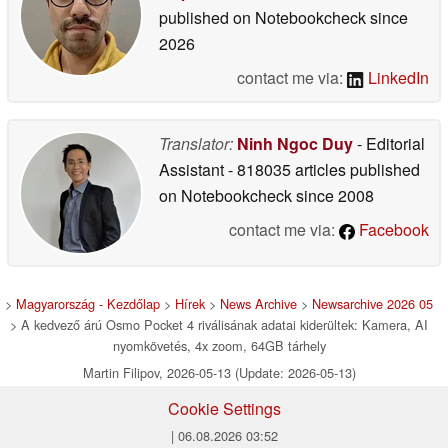
published on Notebookcheck
since
2026
contact me via:
LinkedIn
Translator:
Ninh Ngoc Duy
- Editorial
Assistant
- 818035 articles published
on Notebookcheck
since 2008
contact me via:
Facebook
>
Magyarország - Kezdőlap
>
Hírek
>
News Archive
>
Newsarchive 2026 05
> A kedvező árú Osmo Pocket 4 riválisának adatai kiderültek: Kamera, AI
nyomkövetés, 4x zoom, 64GB tárhely
Martin Filipov, 2026-05-13 (Update: 2026-05-13)
Cookie Settings
| 06.08.2026 03:52