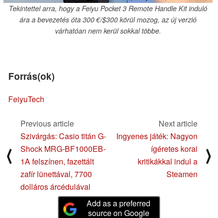
Tekintettel arra, hogy a Feiyu Pocket 3 Remote Handle Kit induló
ára a bevezetés óta 300 €/$300 körül mozog, az új verzió
várhatóan nem kerül sokkal többe.
Forrás(ok)
FeiyuTech
Previous article
Next article
Szivárgás: Casio titán G-
Ingyenes játék: Nagyon
Shock MRG-BF1000EB-
ígéretes korai
⟨
⟩
1A felszínen, fazettált
kritikákkal indul a
zafír lünettával, 7700
Steamen
dolláros árcédulával
Add as a preferred
source on Google