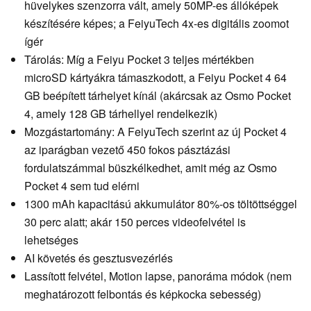
hüvelykes szenzorra vált, amely 50MP-es állóképek
készítésére képes; a FeiyuTech 4x-es digitális zoomot
ígér
Tárolás: Míg a Feiyu Pocket 3 teljes mértékben
microSD kártyákra támaszkodott, a Feiyu Pocket 4 64
GB beépített tárhelyet kínál (akárcsak az Osmo Pocket
4, amely 128 GB tárhellyel rendelkezik)
Mozgástartomány: A FeiyuTech szerint az új Pocket 4
az iparágban vezető 450 fokos pásztázási
fordulatszámmal büszkélkedhet, amit még az Osmo
Pocket 4 sem tud elérni
1300 mAh kapacitású akkumulátor 80%-os töltöttséggel
30 perc alatt; akár 150 perces videofelvétel is
lehetséges
AI követés és gesztusvezérlés
Lassított felvétel, Motion lapse, panoráma módok (nem
meghatározott felbontás és képkocka sebesség)