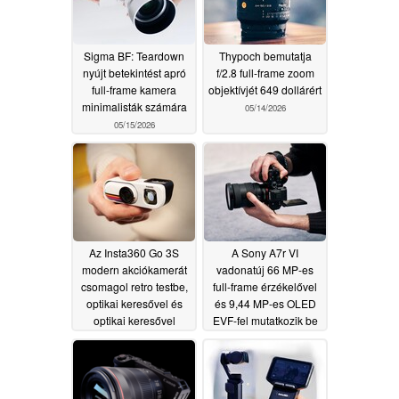
Sigma BF: Teardown
Thypoch bemutatja
nyújt betekintést apró
f/2.8 full-frame zoom
full-frame kamera
objektívjét 649 dollárért
minimalisták számára
05/14/2026
05/15/2026
Az Insta360 Go 3S
A Sony A7r VI
modern akciókamerát
vadonatúj 66 MP-es
csomagol retro testbe,
full-frame érzékelővel
optikai keresővel és
és 9,44 MP-es OLED
optikai keresővel
EVF-fel mutatkozik be
05/14/2026
05/14/2026