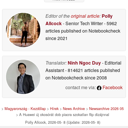
kijelzővel és NFC-vel
05/05/2026
Editor of the
original article
:
Polly
Allcock
- Senior Tech Writer
- 5962
articles published on Notebookcheck
since 2021
Translator:
Ninh Ngoc Duy
- Editorial
Assistant
- 814621 articles published
on Notebookcheck
since 2008
contact me via:
Facebook
>
Magyarország - Kezdőlap
>
Hírek
>
News Archive
>
Newsarchive 2026 05
> A Huawei új okosórát dob piacra szokatlan flip dizájnnal
Polly Allcock, 2026-05- 8 (Update: 2026-05- 8)