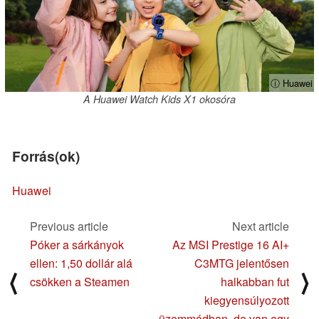
ⓘ Huawei
A Huawei Watch Kids X1 okosóra
Forrás(ok)
Huawei
Previous article
Next article
Póker a sárkányok
Az MSI Prestige 16 AI+
ellen: 1,50 dollár alá
C3MTG jelentősen
⟨
⟩
csökken a Steamen
halkabban fut
kiegyensúlyozott
üzemmódban, de van egy