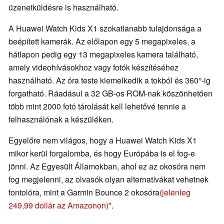
üzenetküldésre is használható.
A Huawei Watch Kids X1 szokatlanabb tulajdonsága a
beépített kamerák. Az előlapon egy 5 megapixeles, a
hátlapon pedig egy 13 megapixeles kamera található,
amely videohívásokhoz vagy fotók készítéséhez
használható. Az óra teste kiemelkedik a tokból és 360°-ig
forgatható. Ráadásul a 32 GB-os ROM-nak köszönhetően
több mint 2000 fotó tárolását kell lehetővé tennie a
felhasználónak a készüléken.
Egyelőre nem világos, hogy a Huawei Watch Kids X1
mikor kerül forgalomba, és hogy Európába is el fog-e
jönni. Az Egyesült Államokban, ahol ez az okosóra nem
fog megjelenni, az olvasók olyan alternatívákat vehetnek
fontolóra, mint a Garmin Bounce 2 okosóra
(jelenleg
249,99 dollár az Amazonon)
.