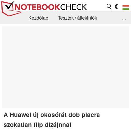
Kezdőlap
Tesztek / áttekintők
...
Hírek
GYIK / Technológia / Benchmarkok
Könyvtár
Kapcsolat
A Huawei új okosórát dob piacra
szokatlan flip dizájnnal