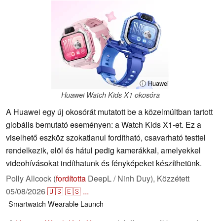
ⓘ Huawei
Huawei Watch Kids X1 okosóra
A Huawei egy új okosórát mutatott be a közelmúltban tartott
globális bemutató eseményen: a Watch Kids X1-et. Ez a
viselhető eszköz szokatlanul fordítható, csavarható testtel
rendelkezik, elöl és hátul pedig kamerákkal, amelyekkel
videohívásokat indíthatunk és fényképeket készíthetünk.
Polly Allcock (
fordította
DeepL / Ninh Duy),
Közzétett
05/08/2026
🇺🇸
🇪🇸
...
Smartwatch
Wearable
Launch