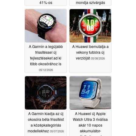
41%-os
mondja szivárgás
energiahatékonysági
05/17/2026
javulással
05/25/2026
A Garmin a legújabb
A Huawei bemutatja a
frissítéssel új
vékony futóóra új
fejlesztéseket ad ki
verzióját
05/08/2026
több okosórához is
05/12/2026
A Garmin kiadja az új
A Huawei új Apple
okosóra béta frissítést
Watch Ultra 3 riválisa
a középkategóriás
akár 10 napos
modellekhez
akkumulátor-
05/07/2026