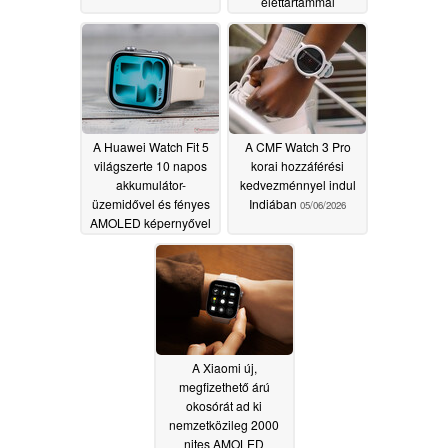
élettartammal
világméretűvé válik
05/06/2026
A Huawei Watch Fit 5
A CMF Watch 3 Pro
világszerte 10 napos
korai hozzáférési
akkumulátor-
kedvezménnyel indul
üzemidővel és fényes
Indiában
05/06/2026
AMOLED képernyővel
jelenik meg
05/06/2026
A Xiaomi új,
megfizethető árú
okosórát ad ki
nemzetközileg 2000
nites AMOLED