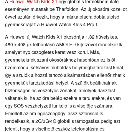
A
Huawei Watch Kids X1
egy globális termékbemutató
eseményen mutatták be Thaiföldön. Az új okosóra közel öt
évvel azután érkezik, hogy a márka piacra dobta utolsó
gyermekóráját: a Huawei Watch Kids 4 Pro-t.
A Huawei új Watch Kids X1 okosórája 1,82 hüvelykes,
480 x 408 px felbontású AMOLED kijelzővel rendelkezik,
amelyet nyolcszögletes keret vesz körül. Más,
gyermekeknek szánt okosórákhoz hasonlóan ez is öt
üzemmódú, kétsávos műholdas helymeghatározást kínál,
így a szülők a hozzá tartozó alkalmazásban ellenőrizhetik
gyermekük tartózkodási helyét. A szülők beállíthatnak
biztonságos és veszélyes zónákat, amelyek riasztást
váltanak ki, ha az óra belép ezekre a területekre, és van
egy SOS vészhelyzeti funkció is a viselője számára.
Emellett az óra egészségügyi asszisztenssel is
rendelkezik, a 2G/3G/4G globális támogatása pedig azt
jelenti, hogy a viselhető eszköz telefonálásra és