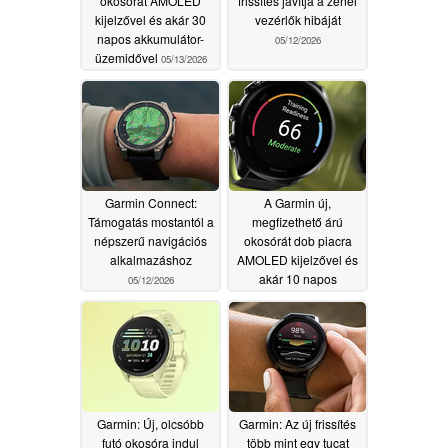
okosórát AMOLED
frissítés javítja a zenei
kijelzővel és akár 30
vezérlők hibáját
napos akkumulátor-
05/12/2026
üzemidővel
05/13/2026
Garmin Connect:
A Garmin új,
Támogatás mostantól a
megfizethető árú
népszerű navigációs
okosórát dob piacra
alkalmazáshoz
AMOLED kijelzővel és
akár 10 napos
05/12/2026
üzemidővel
05/12/2026
Garmin: Új, olcsóbb
Garmin: Az új frissítés
futó okosóra indul
több mint egy tucat