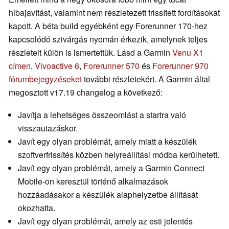
hibajavítást, valamint nem részletezett frissített fordításokat
kapott. A béta build egyébként egy Forerunner 170-hez
kapcsolódó szivárgás nyomán érkezik, amelynek teljes
részleteit külön is ismertettük. Lásd a Garmin
Venu X1
címen
,
Vivoactive 6
,
Forerunner 570
és
Forerunner 970
fórumbejegyzéseket
további részletekért. A Garmin által
megosztott v17.19 changelog a következő:
Javítja a lehetséges összeomlást a startra való
visszautazáskor.
Javít egy olyan problémát, amely miatt a készülék
szoftverfrissítés közben helyreállítási módba kerülhetett.
Javít egy olyan problémát, amely a Garmin Connect
Mobile-on keresztül történő alkalmazások
hozzáadásakor a készülék alaphelyzetbe állítását
okozhatta.
Javít egy olyan problémát, amely az esti jelentés