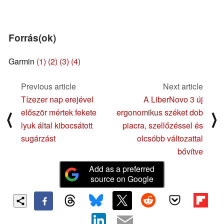
Forrás(ok)
Garmin
(1)
(2)
(3)
(4)
Previous article
Next article
Tízezer nap erejével
A LiberNovo 3 új
először mértek fekete
ergonomikus széket dob
⟨
⟩
lyuk által kibocsátott
piacra, szellőzéssel és
sugárzást
olcsóbb változattal
bővítve
Add as a preferred
source on Google