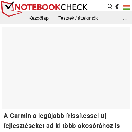
Kezdőlap
Tesztek / áttekintők
...
Hírek
GYIK / Technológia / Benchmarkok
Könyvtár
Kapcsolat
A Garmin a legújabb frissítéssel új
fejlesztéseket ad ki több okosórához is