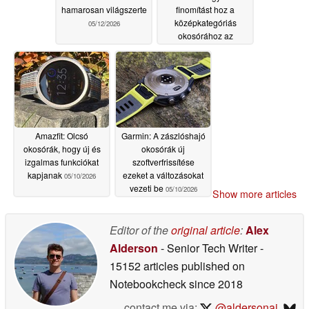
hamarosan világszerte
finomítást hoz a
középkategóriás
05/12/2026
okosórához az
akkumulátor
élettartamának becsült
javulásával
05/12/2026
Amazfit: Olcsó
Garmin: A zászlóshajó
okosórák, hogy új és
okosórák új
izgalmas funkciókat
szoftverfrissítése
kapjanak
ezeket a változásokat
05/10/2026
vezeti be
05/10/2026
Show more articles
Editor of the
original article
:
Alex
Alderson
- Senior Tech Writer
-
15152 articles published on
Notebookcheck
since 2018
contact me via:
@aldersonaj
,