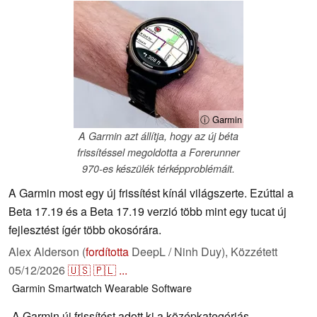
ⓘ Garmin
A Garmin azt állítja, hogy az új béta
frissítéssel megoldotta a Forerunner
970-es készülék térképproblémáit.
A Garmin most egy új frissítést kínál világszerte. Ezúttal a
Beta 17.19 és a Beta 17.19 verzió több mint egy tucat új
fejlesztést ígér több okosórára.
Alex Alderson (
fordította
DeepL / Ninh Duy),
Közzétett
05/12/2026
🇺🇸
🇵🇱
...
Garmin
Smartwatch
Wearable
Software
A Garmin új frissítést adott ki a középkategóriás