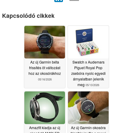
Kapcsolódó cikkek
Az új Garmin béta
Swatch x Audemars
frissítés öt változást
Piguet Royal Pop
hoz az okosórákhoz
zsebóra nyolc egyedi
árnyalatban jelenik
05/16/2026
meg
05/13/2026
Amazfit kiadja az új
Az új Garmin okosóra