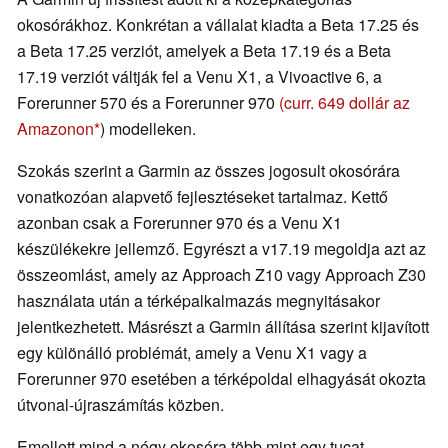
okosórákhoz. Konkrétan a vállalat kiadta a Beta 17.25 és
a Beta 17.25 verziót, amelyek a Beta 17.19 és a Beta
17.19 verziót váltják fel a Venu X1, a Vivoactive 6, a
Forerunner 570 és a Forerunner 970
(curr. 649 dollár az
Amazonon
) modelleken.
Szokás szerint a Garmin az összes jogosult okosórára
vonatkozóan alapvető fejlesztéseket tartalmaz. Kettő
azonban csak a Forerunner 970 és a Venu X1
készülékekre jellemző. Egyrészt a v17.19 megoldja azt az
összeomlást, amely az Approach Z10 vagy Approach Z30
használata után a térképalkalmazás megnyitásakor
jelentkezhetett. Másrészt a Garmin állítása szerint kijavított
egy különálló problémát, amely a Venu X1 vagy a
Forerunner 970 esetében a térképoldal elhagyását okozta
útvonal-újraszámítás közben.
Emellett mind a négy okosóra több mint egy tucat