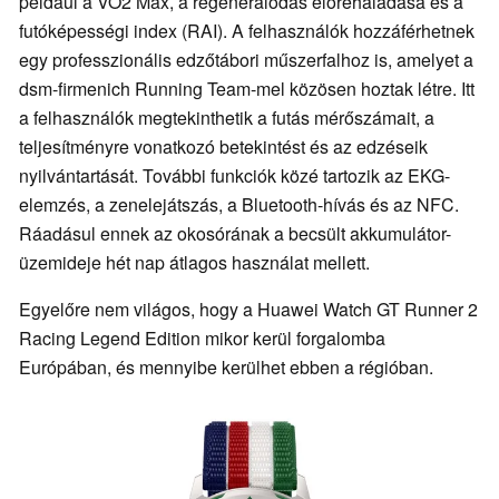
például a VO2 Max, a regenerálódás előrehaladása és a
futóképességi index (RAI). A felhasználók hozzáférhetnek
egy professzionális edzőtábori műszerfalhoz is, amelyet a
dsm-firmenich Running Team-mel közösen hoztak létre. Itt
a felhasználók megtekinthetik a futás mérőszámait, a
teljesítményre vonatkozó betekintést és az edzéseik
nyilvántartását. További funkciók közé tartozik az EKG-
elemzés, a zenelejátszás, a Bluetooth-hívás és az NFC.
Ráadásul ennek az okosórának a becsült akkumulátor-
üzemideje hét nap átlagos használat mellett.
Egyelőre nem világos, hogy a Huawei Watch GT Runner 2
Racing Legend Edition mikor kerül forgalomba
Európában, és mennyibe kerülhet ebben a régióban.