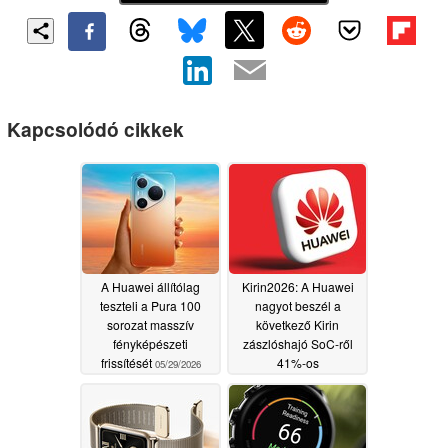
Kapcsolódó cikkek
A Huawei állítólag
Kirin2026: A Huawei
teszteli a Pura 100
nagyot beszél a
sorozat masszív
következő Kirin
fényképészeti
zászlóshajó SoC-ről
frissítését
41%-os
05/29/2026
energiahatékonysági
javulással
05/25/2026