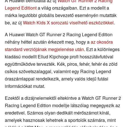
A Huawei bemutatta az új
Watch GT Runner 2 Racing
Legend Editiont
a világ országaiban. Ezt a modellt a
márka legutóbbi globális bevezető eseményén mutatták
be, az új
Watch Kids X sorozatú viselhető eszközökkel
.
A Huawei Watch GT Runner 2 Racing Legend Edition
néhány héttel azután érkezett meg, hogy a
az okosóra
standard verziójának megjelenése után
. Ezt a különleges
kiadású modellt Eliud Kipchoge profi hosszútávfutóval
együttműködve tervezték. Kék, piros, fehér, fehér és zöld
csíkos szövetszalaggal, valamint egy Racing Legend
óraszámlappal rendelkezik, amely valós idejű futási
információkat mutat.
Ezektől a dizájnelemektől eltekintve a Watch GT Runner 2
Racing Legend Edition modellje látszólag megegyezik az
eredetivel. Számos olyan dedikált mérőszámot kínál,
amelyek hasznosak lehetnek a sportolók számára, mint