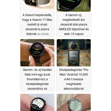
A Xiaomi bejelentette,
A Garmin új,
hogy a Xiaomi 17 Max
megfizethető árú
mellett új olcsó
okosórát dob piacra
okosórát is piacra
AMOLED kijelzővel és
dobnak
akár 10 napos
05/13/2026
üzemidővel
05/12/2026
Garmin: Az új frissítés
Középkategóriás "Pro
több mint egy tucat
Max" Android 10,000
finomítást hoz a
mAh-t messze
középkategóriás
meghaladó
okosórához az
akkumulátorral
akkumulátor
hamarosan
élettartamának becsült
megjelenik; az
javulásával
iparágban elsőként
05/12/2026
alkalmazott