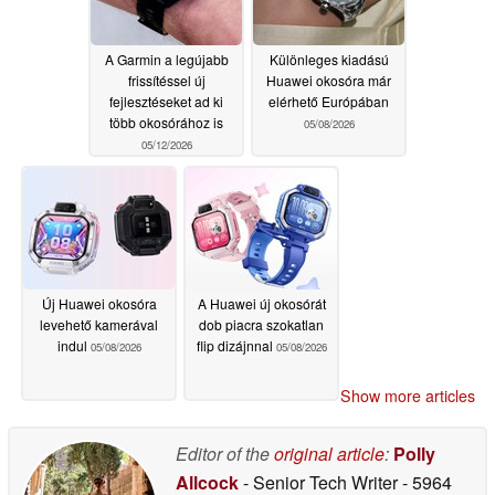
cellatechnológia a
tippek szerint
05/12/2026
A Garmin a legújabb
Különleges kiadású
frissítéssel új
Huawei okosóra már
fejlesztéseket ad ki
elérhető Európában
több okosórához is
05/08/2026
05/12/2026
Új Huawei okosóra
A Huawei új okosórát
levehető kamerával
dob piacra szokatlan
indul
flip dizájnnal
05/08/2026
05/08/2026
Show more articles
Editor of the
original article
:
Polly
Allcock
- Senior Tech Writer
- 5964