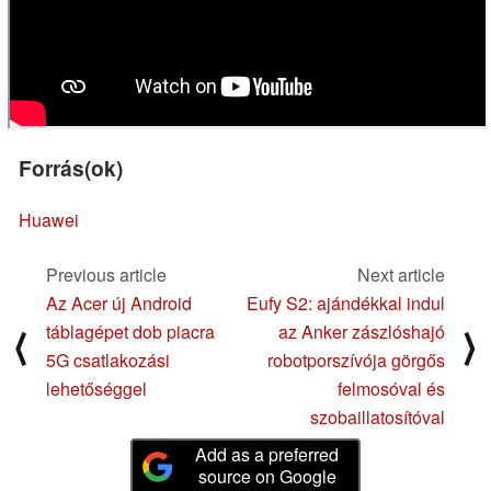
Forrás(ok)
Huawei
Previous article
Next article
Az Acer új Android
Eufy S2: ajándékkal indul
táblagépet dob piacra
az Anker zászlóshajó
⟨
⟩
5G csatlakozási
robotporszívója görgős
lehetőséggel
felmosóval és
szobaillatosítóval
Add as a preferred
source on Google