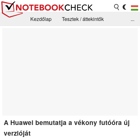
Kezdőlap
Tesztek / áttekintők
...
Hírek
GYIK / Technológia / Benchmarkok
Könyvtár
Kapcsolat
A Huawei bemutatja a vékony futóóra új
verzióját