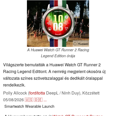
ⓘ Huawei
A Huawei Watch GT Runner 2 Racing
Legend Edition órája
Világszerte bemutatták a Huawei Watch GT Runner 2
Racing Legend Editiont. A nemrég megjelent okosóra új
változata színes szövetszalaggal és dedikált óralappal
rendelkezik.
Polly Allcock (
fordította
DeepL / Ninh Duy),
Közzétett
05/08/2026
🇺🇸
🇩🇪
...
Smartwatch
Wearable
Launch