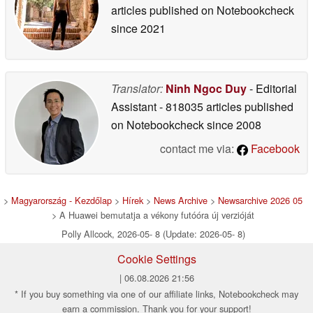
articles published on Notebookcheck
since 2021
Translator:
Ninh Ngoc Duy
- Editorial
Assistant
- 818035 articles published
on Notebookcheck
since 2008
contact me via:
Facebook
>
Magyarország - Kezdőlap
>
Hírek
>
News Archive
>
Newsarchive 2026 05
> A Huawei bemutatja a vékony futóóra új verzióját
Polly Allcock, 2026-05- 8 (Update: 2026-05- 8)
Cookie Settings
| 06.08.2026 21:56
* If you buy something via one of our affiliate links, Notebookcheck may
earn a commission. Thank you for your support!