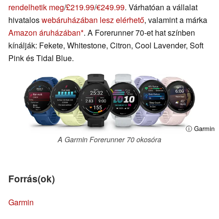
rendelhetik meg
/
£219.99
/
€249.99
. Várhatóan a vállalat
hivatalos
webáruházában lesz elérhető
, valamint a márka
Amazon áruházában
. A Forerunner 70-et hat színben
kínálják: Fekete, Whitestone, Citron, Cool Lavender, Soft
Pink és Tidal Blue.
ⓘ Garmin
A Garmin Forerunner 70 okosóra
Forrás(ok)
Garmin