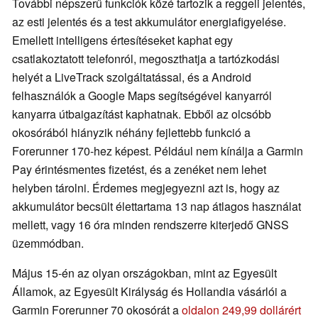
További népszerű funkciók közé tartozik a reggeli jelentés,
az esti jelentés és a test akkumulátor energiafigyelése.
Emellett intelligens értesítéseket kaphat egy
csatlakoztatott telefonról, megoszthatja a tartózkodási
helyét a LiveTrack szolgáltatással, és a Android
felhasználók a Google Maps segítségével kanyarról
kanyarra útbaigazítást kaphatnak. Ebből az olcsóbb
okosórából hiányzik néhány fejlettebb funkció a
Forerunner 170-hez képest. Például nem kínálja a Garmin
Pay érintésmentes fizetést, és a zenéket nem lehet
helyben tárolni. Érdemes megjegyezni azt is, hogy az
akkumulátor becsült élettartama 13 nap átlagos használat
mellett, vagy 16 óra minden rendszerre kiterjedő GNSS
üzemmódban.
Május 15-én az olyan országokban, mint az Egyesült
Államok, az Egyesült Királyság és Hollandia vásárlói a
Garmin Forerunner 70 okosórát a
oldalon 249,99 dollárért