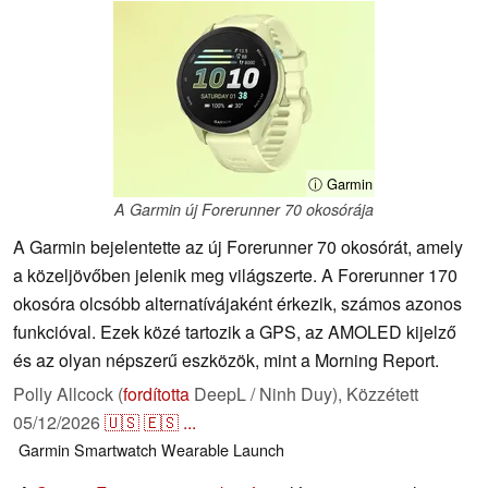
ⓘ Garmin
A Garmin új Forerunner 70 okosórája
A Garmin bejelentette az új Forerunner 70 okosórát, amely
a közeljövőben jelenik meg világszerte. A Forerunner 170
okosóra olcsóbb alternatívájaként érkezik, számos azonos
funkcióval. Ezek közé tartozik a GPS, az AMOLED kijelző
és az olyan népszerű eszközök, mint a Morning Report.
Polly Allcock (
fordította
DeepL / Ninh Duy),
Közzétett
05/12/2026
🇺🇸
🇪🇸
...
Garmin
Smartwatch
Wearable
Launch