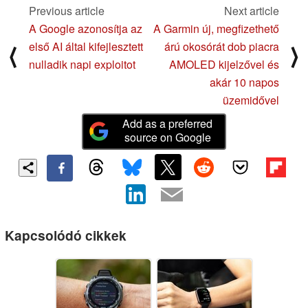
Previous article
Next article
A Google azonosítja az
A Garmin új, megfizethető
első AI által kifejlesztett
árú okosórát dob piacra
⟨
⟩
nulladik napi exploitot
AMOLED kijelzővel és
akár 10 napos
üzemidővel
Add as a preferred
source on Google
Kapcsolódó cikkek