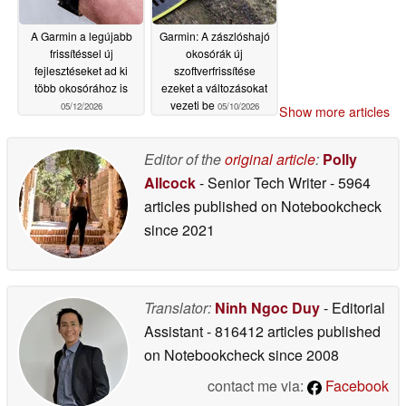
A Garmin a legújabb
Garmin: A zászlóshajó
frissítéssel új
okosórák új
fejlesztéseket ad ki
szoftverfrissítése
több okosórához is
ezeket a változásokat
vezeti be
05/12/2026
05/10/2026
Show more articles
Editor of the
original article
:
Polly
Allcock
- Senior Tech Writer
- 5964
articles published on Notebookcheck
since 2021
Translator:
Ninh Ngoc Duy
- Editorial
Assistant
- 816412 articles published
on Notebookcheck
since 2008
contact me via:
Facebook