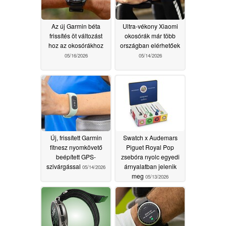
Az új Garmin béta
Ultra-vékony Xiaomi
frissítés öt változást
okosórák már több
hoz az okosórákhoz
országban elérhetőek
05/16/2026
05/14/2026
Új, frissített Garmin
Swatch x Audemars
fitnesz nyomkövető
Piguet Royal Pop
beépített GPS-
zsebóra nyolc egyedi
szivárgással
árnyalatban jelenik
05/14/2026
meg
05/13/2026