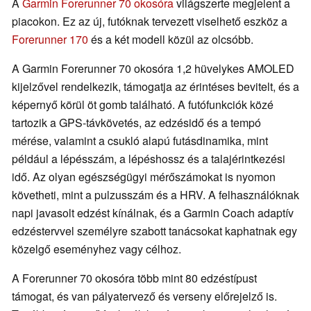
A
Garmin Forerunner 70 okosóra
világszerte megjelent a
piacokon. Ez az új, futóknak tervezett viselhető eszköz a
Forerunner 170
és a két modell közül az olcsóbb.
A Garmin Forerunner 70 okosóra 1,2 hüvelykes AMOLED
kijelzővel rendelkezik, támogatja az érintéses bevitelt, és a
képernyő körül öt gomb található. A futófunkciók közé
tartozik a GPS-távkövetés, az edzésidő és a tempó
mérése, valamint a csukló alapú futásdinamika, mint
például a lépésszám, a lépéshossz és a talajérintkezési
idő. Az olyan egészségügyi mérőszámokat is nyomon
követheti, mint a pulzusszám és a HRV. A felhasználóknak
napi javasolt edzést kínálnak, és a Garmin Coach adaptív
edzéstervvel személyre szabott tanácsokat kaphatnak egy
közelgő eseményhez vagy célhoz.
A Forerunner 70 okosóra több mint 80 edzéstípust
támogat, és van pályatervező és verseny előrejelző is.