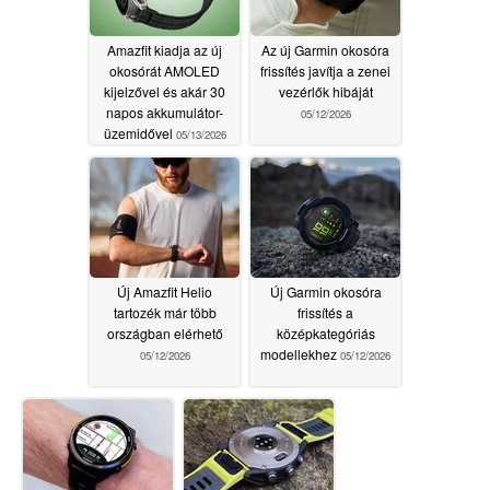
Amazfit kiadja az új
Az új Garmin okosóra
okosórát AMOLED
frissítés javítja a zenei
kijelzővel és akár 30
vezérlők hibáját
napos akkumulátor-
05/12/2026
üzemidővel
05/13/2026
Új Amazfit Helio
Új Garmin okosóra
tartozék már több
frissítés a
országban elérhető
középkategóriás
modellekhez
05/12/2026
05/12/2026