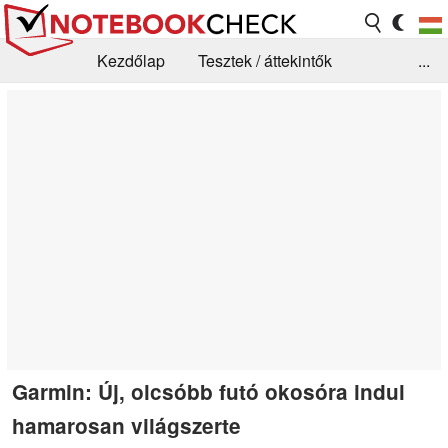
Kezdőlap
Tesztek / áttekintők
...
Hírek
GYIK / Technológia / Benchmarkok
Könyvtár
Kapcsolat
Garmin: Új, olcsóbb futó okosóra indul
hamarosan világszerte