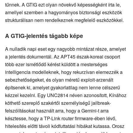
tűnnek. A GTIG ezt olyan növekvő képességként írta le,
amellyel szemben a hagyományos biztonsági eszközök
strukturálisan nem rendelkeznek megfelelő eszközökkel.
A GTIG-jelentés tágabb képe
A nulladik napi eset egy nagyobb mintázat része, amelyet
a jelentés dokumentál. Az APT45 észak-koreai csoport
több ezer ismétlődő kérést küldött a mesterséges
intelligencia modelleknek, hogy rekurzívan elemezzék a
sebezhetőségeket, és olyan méretű exploit-arzenált
építsenek ki, amelyet gyakorlatilag nem lenne célszerű
kézzel kezelni. Egy UNC2814 néven azonosított, Kínához
köthető szereplő szakértői személyiségű jailbreak-
felszólításokat használt arra, hogy a Gemini-t arra
késztesse, hogy a TP-Link router firmware-ében lévő,
hitelesítés előtti távoli kódfuttatási hibákat kutassa. Orosz