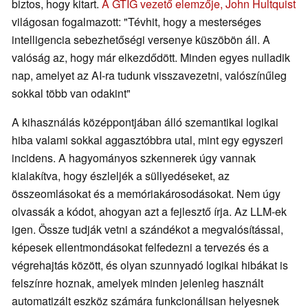
biztos, hogy kitart.
A GTIG vezető elemzője, John Hultquist
világosan fogalmazott: "Tévhit, hogy a mesterséges
intelligencia sebezhetőségi versenye küszöbön áll. A
valóság az, hogy már elkezdődött. Minden egyes nulladik
nap, amelyet az AI-ra tudunk visszavezetni, valószínűleg
sokkal több van odakint"
A kihasználás középpontjában álló szemantikai logikai
hiba valami sokkal aggasztóbbra utal, mint egy egyszeri
incidens. A hagyományos szkennerek úgy vannak
kialakítva, hogy észleljék a süllyedéseket, az
összeomlásokat és a memóriakárosodásokat. Nem úgy
olvassák a kódot, ahogyan azt a fejlesztő írja. Az LLM-ek
igen. Össze tudják vetni a szándékot a megvalósítással,
képesek ellentmondásokat felfedezni a tervezés és a
végrehajtás között, és olyan szunnyadó logikai hibákat is
felszínre hoznak, amelyek minden jelenleg használt
automatizált eszköz számára funkcionálisan helyesnek