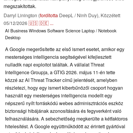
megszakítottak.
Darryl Linington (
fordította
DeepL / Ninh Duy),
Közzétett
05/12/2026
🇺🇸
🇩🇪
...
AI
Business
Windows
Software
Science
Laptop / Notebook
Desktop
A Google megerősítette az első ismert esetet, amikor egy
mesterséges intelligencia segítségével kifejlesztett
nulladik napi exploitot találtak. A vállalat Threat
Intelligence Groupja, a GTIG 2026. május 11-én tette
közzé az AI Threat Tracker című jelentését, amelyben
részletezi, hogy egy ismert kiberbűnözői csoport hogyan
használt egy mesterséges intelligencia modellt egy
népszerű nyílt forráskódú webes adminisztrációs eszköz
biztonsági hibájának azonosítására és fegyverként való
felhasználására. A sebezhetőség megkerülte a kétfaktoros
hitelesítést. A Google együttműködött az érintett gyártóval