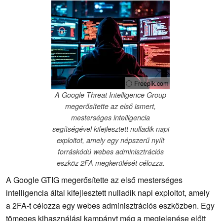
ⓘ Freepik.com
A Google Threat Intelligence Group
megerősítette az első ismert,
mesterséges intelligencia
segítségével kifejlesztett nulladik napi
exploitot, amely egy népszerű nyílt
forráskódú webes adminisztrációs
eszköz 2FA megkerülését célozza.
A Google GTIG megerősítette az első mesterséges
intelligencia által kifejlesztett nulladik napi exploitot, amely
a 2FA-t célozza egy webes adminisztrációs eszközben. Egy
tömeges kihasználási kampányt még a megjelenése előtt