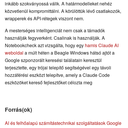
inkább szokványossá válik. A határmodelleket nehéz
közvetlenül kompromittálni. A körülöttük lévő csatlakozók,
wrapperek és API-rétegek viszont nem.
A mesterséges intelligenciát nem csak a támadók
használják fegyverként. Csalinak is használják. A
Notebookcheck azt vizsgálta, hogy egy
hamis Claude AI
weboldal
a múlt héten a Beagle Windows hátsó ajtót a
Google szponzorált keresési találatain keresztül
terjesztette, egy trójai telepítő segítségével egy távoli
hozzáférési eszközt telepítve, amely a Claude Code
eszközöket kereső fejlesztőket célozta meg
Forrás(ok)
AI és felhőalapú számítástechnikai szolgáltatások Google