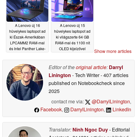
A Lenovo új 16
A Lenovo új 15
hüvelykes laptopot ad
hüvelykes laptopot ad
ki Észak-Amerikában
ki világszerte 64 GB
LPCAMM2 RAM-mal
RAM-mal és 1100 nit
és Intel Panther Lake-
OLED kijelzővel
Show more articles
rel
05/13/2026
05/13/2026
Editor of the
original article
:
Darryl
Linington
- Tech Writer
- 407 articles
published on Notebookcheck
since
2025
contact me via:
@DarrylLinington
,
Facebook
,
DarrylLinington
,
LinkedIn
Translator:
Ninh Ngoc Duy
- Editorial