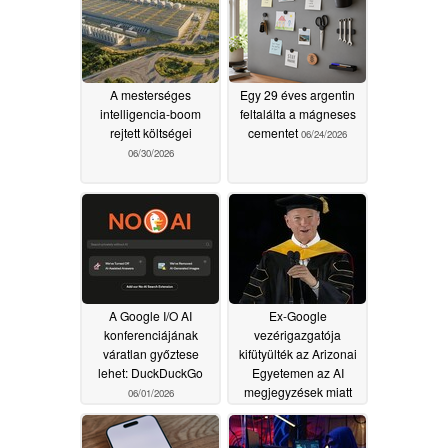
A mesterséges
Egy 29 éves argentin
intelligencia-boom
feltalálta a mágneses
rejtett költségei
cementet
06/24/2026
06/30/2026
A Google I/O AI
Ex-Google
konferenciájának
vezérigazgatója
váratlan győztese
kifütyülték az Arizonai
lehet: DuckDuckGo
Egyetemen az AI
megjegyzések miatt
06/01/2026
05/19/2026