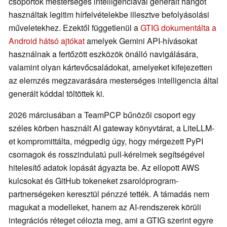
csoportok mesterséges intelligenciával generált hangot
használtak legitim hírfelvételekbe illesztve befolyásolási
műveletekhez. Ezektől függetlenül a
GTIG dokumentálta a
Android hátsó ajtókat
amelyek Gemini API-hívásokat
használnak a fertőzött eszközök önálló navigálására,
valamint olyan kártevőcsaládokat, amelyeket kifejezetten
az elemzés megzavarására mesterséges intelligencia által
generált kóddal töltöttek ki.
2026 márciusában a TeamPCP bűnözői csoport egy
széles körben használt AI gateway könyvtárat, a LiteLLM-
et kompromittálta, mégpedig úgy, hogy mérgezett PyPI
csomagok és rosszindulatú pull-kérelmek segítségével
hitelesítő adatok lopását ágyazta be. Az ellopott AWS
kulcsokat és GitHub tokeneket zsarolóprogram-
partnerségeken keresztül pénzzé tették. A támadás nem
magukat a modelleket, hanem az AI-rendszerek körüli
integrációs réteget célozta meg, ami a GTIG szerint egyre