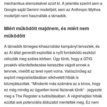
mechanikus elemzésével szúrt ki. A jelentés szerint sem a
Google saját Gemini modelljeit, sem az Anthropic Mythos
modelljét nem használták a támadók.
Miért működött majdnem, és miért nem
működött
A támadók tömeges kihasználási kampányt terveztek, és
az AI által generált exploittal a nyílt forráskódú eszközt
célozták meg széles körben. Úgy tűnik, hogy a GTIG
proaktív ellenfelfedezése keresztbe vágott ennek a
tervnek, mielőtt az teret nyert volna. Valószínűleg az
exploit megvalósításában elkövetett hibák is
közrejátszottak. "Mindenki más számára az a kínos, hogy
ez még mindig az ügyetlen korai fázisnak tűnik" - jegyezte
meg a The Register a tudósításában. A végrehajtási hibák
ezúttal sok potenciális áldozatot mentettek meg. Ez nem