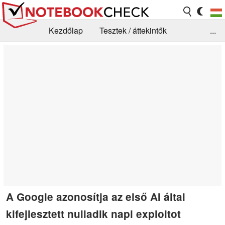
Kezdőlap
Tesztek / áttekintők
...
Hírek
GYIK / Technológia / Benchmarkok
Könyvtár
Kapcsolat
A Google azonosítja az első AI által
kifejlesztett nulladik napi exploitot