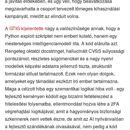
a javítás érdekében, és úgy véli, hogy beavatkozása
megzavarhatta a csoport tervezett tömeges kihasználási
kampányát, mielőtt az elindult volna.
A GTIG kijelentette
nagy a valószínűsége annak, hogy a
Python exploit szkriptet nem emberi kutató, hanem egy
mesterséges intelligenciamodell írta. A kód elárulta azt.
Rengeteg oktatói docstringet, hallucinált CVSS súlyossági
pontszámot, részletes súgómenüket és a nagy nyelvi
modellek képzési adataira jellemző tiszta, strukturált
formázási stílust tartalmazott. Ezek nem olyan dolgok,
amelyeket egy támadási eszközt író ember tartalmazna.
Maga a célzott hiba egy szemantikai logikai hiba volt - egy
fejlesztő keményen kódolt egy bizalmi feltételezést a
hitelesítési folyamatba, ellentmondást hozva létre a 2FA
végrehajtási logikájával, amit a hagyományos biztonsági
szkennerek nem vettek észre, de amit az AI nyilvánvalóan
a fejlesztő szándékának olvasásával, nem pedig a kód