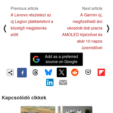
Previous article
Next article
A Lenovo részletezi az
A Garmin új,
új Legion játéktelefont a
megfizethető árú
⟨
⟩
közelgő megjelenés
okosórát dob piacra
előtt
AMOLED kijelzővel és
akár 10 napos
üzemidővel
Add as a preferred
source on Google
Kapcsolódó cikkek