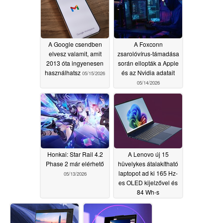
A Google csendben
A Foxconn
elvesz valamit, amit
zsarolóvírus-támadása
2013 óta ingyenesen
során ellopták a Apple
használhatsz
és az Nvidia adatait
05/15/2026
05/14/2026
Honkai: Star Rail 4.2
A Lenovo új 15
Phase 2 már elérhető
hüvelykes átalakítható
laptopot ad ki 165 Hz-
05/13/2026
es OLED kijelzővel és
84 Wh-s
akkumulátorral
05/13/2026