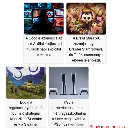
A Google azonosítja az
A Brawl Stars 50.
első AI által kifejlesztett
szezonja ingyenes
nulladik napi exploitot
Brawler Starr Novával
és főnöki eseménnyel
05/12/2026
élőben jelentkezik
05/12/2026
Eddig a
PS6 a
legalacsonyabb ár: A
bizonytalanságban -
büntető stratégiai
miért ragaszkodhatna
klasszikus 74 centre
a Sony még tovább a
esik a Steamen
PS5-höz?
05/11/2026
Show more articles