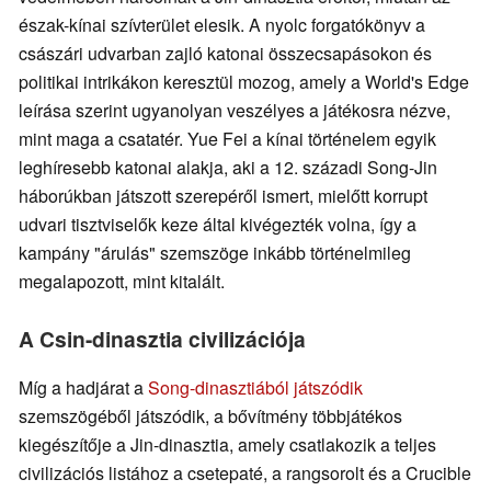
észak-kínai szívterület elesik. A nyolc forgatókönyv a
császári udvarban zajló katonai összecsapásokon és
politikai intrikákon keresztül mozog, amely a World's Edge
leírása szerint ugyanolyan veszélyes a játékosra nézve,
mint maga a csatatér. Yue Fei a kínai történelem egyik
leghíresebb katonai alakja, aki a 12. századi Song-Jin
háborúkban játszott szerepéről ismert, mielőtt korrupt
udvari tisztviselők keze által kivégezték volna, így a
kampány "árulás" szemszöge inkább történelmileg
megalapozott, mint kitalált.
A Csin-dinasztia civilizációja
Míg a hadjárat a
Song-dinasztiából játszódik
szemszögéből játszódik, a bővítmény többjátékos
kiegészítője a Jin-dinasztia, amely csatlakozik a teljes
civilizációs listához a csetepaté, a rangsorolt és a Crucible