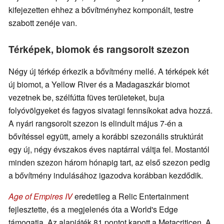
kifejezetten ehhez a bővítményhez komponált, testre
szabott zenéje van.
Térképek, biomok és rangsorolt szezon
Négy új térkép érkezik a bővítmény mellé. A térképek két
új biomot, a Yellow River és a Madagaszkár biomot
vezetnek be, szélfútta füves területeket, buja
folyóvölgyeket és fagyos sivatagi fennsíkokat adva hozzá.
A nyári rangsorolt szezon is elindult május 7-én a
bővítéssel együtt, amely a korábbi szezonális struktúrát
egy új, négy évszakos éves naptárral váltja fel. Mostantól
minden szezon három hónapig tart, az első szezon pedig
a bővítmény indulásához igazodva korábban kezdődik.
Age of Empires IV
eredetileg a Relic Entertainment
fejlesztette, és a megjelenés óta a World's Edge
támogatja. Az alapjáték 81 pontot kapott a Metacriticen. A