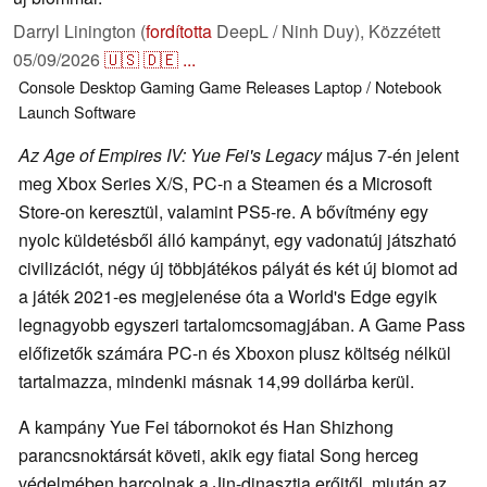
Darryl Linington (
fordította
DeepL / Ninh Duy),
Közzétett
05/09/2026
🇺🇸
🇩🇪
...
Console
Desktop
Gaming
Game Releases
Laptop / Notebook
Launch
Software
Az Age of Empires IV: Yue Fei's Legacy
május 7-én jelent
meg Xbox Series X/S, PC-n a Steamen és a Microsoft
Store-on keresztül, valamint PS5-re. A bővítmény egy
nyolc küldetésből álló kampányt, egy vadonatúj játszható
civilizációt, négy új többjátékos pályát és két új biomot ad
a játék 2021-es megjelenése óta a World's Edge egyik
legnagyobb egyszeri tartalomcsomagjában. A Game Pass
előfizetők számára PC-n és Xboxon plusz költség nélkül
tartalmazza, mindenki másnak 14,99 dollárba kerül.
A kampány Yue Fei tábornokot és Han Shizhong
parancsnoktársát követi, akik egy fiatal Song herceg
védelmében harcolnak a Jin-dinasztia erőitől, miután az