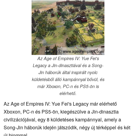
ⓘ www.ageofempires.com
Az Age of Empires IV: Yue Fei's
Legacy a Jin-dinasztiával és a Song-
Jin háborúk által inspirált nyolc
küldetésből álló kampánnyal bővül, és
már Xboxon, PC-n és PS5-ön is
elérhető.
Az Age of Empires IV: Yue Fei's Legacy már elérhető
Xboxon, PC-n és PS5-ön, kiegészülve a Jin-dinasztia
civilizációjával, egy 8 küldetéses kampánnyal, amely a
Song-Jin háborúk idején játszódik, négy új térképpel és két
új biommal.