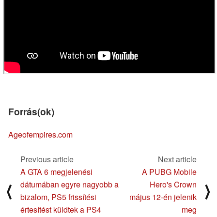
Forrás(ok)
Ageofempires.com
Previous article
Next article
A GTA 6 megjelenési
A PUBG Mobile
dátumában egyre nagyobb a
Hero's Crown
⟨
⟩
bizalom, PS5 frissítési
május 12-én jelenik
értesítést küldtek a PS4
meg