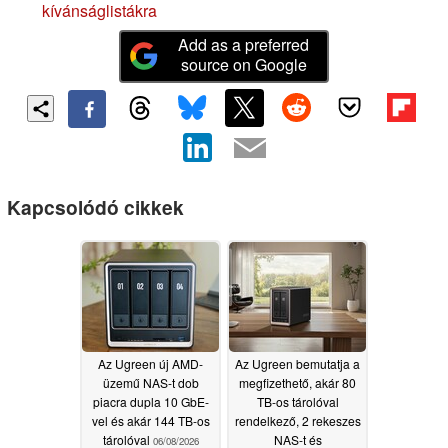
kívánságlistákra
Add as a preferred
source on Google
Kapcsolódó cikkek
Az Ugreen új AMD-
Az Ugreen bemutatja a
üzemű NAS-t dob
megfizethető, akár 80
piacra dupla 10 GbE-
TB-os tárolóval
vel és akár 144 TB-os
rendelkező, 2 rekeszes
tárolóval
NAS-t és
06/08/2026