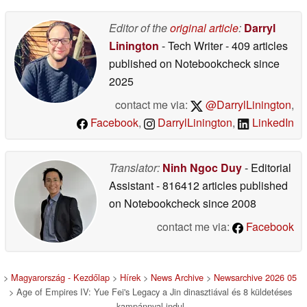
05/11/2026
Editor of the
original article
:
Darryl
Linington
- Tech Writer
- 409 articles
published on Notebookcheck
since
2025
contact me via:
@DarrylLinington
,
Facebook
,
DarrylLinington
,
LinkedIn
Translator:
Ninh Ngoc Duy
- Editorial
Assistant
- 816412 articles published
on Notebookcheck
since 2008
contact me via:
Facebook
>
Magyarország - Kezdőlap
>
Hírek
>
News Archive
>
Newsarchive 2026 05
> Age of Empires IV: Yue Fei's Legacy a Jin dinasztiával és 8 küldetéses
kampánnyal indul