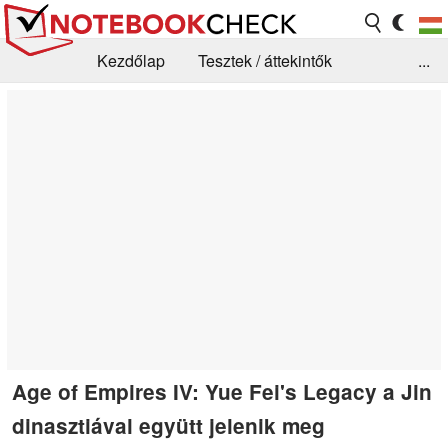
Kezdőlap
Tesztek / áttekintők
...
Hírek
GYIK / Technológia / Benchmarkok
Könyvtár
Kapcsolat
Age of Empires IV: Yue Fei's Legacy a Jin
dinasztiával együtt jelenik meg