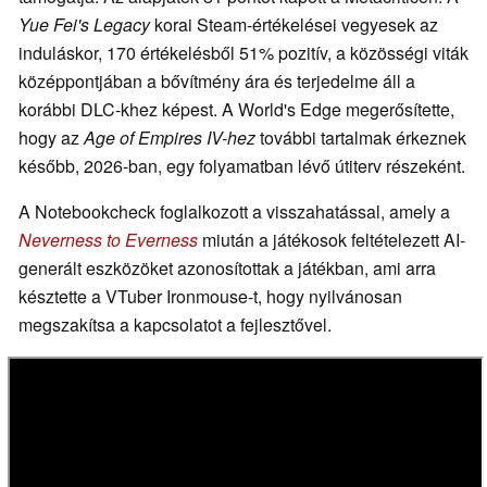
Yue Fei's Legacy
korai Steam-értékelései vegyesek az
induláskor, 170 értékelésből 51% pozitív, a közösségi viták
középpontjában a bővítmény ára és terjedelme áll a
korábbi DLC-khez képest. A World's Edge megerősítette,
hogy az
Age of Empires IV-hez
további tartalmak érkeznek
később, 2026-ban, egy folyamatban lévő útiterv részeként.
A Notebookcheck foglalkozott a visszahatással, amely a
Neverness to Everness
miután a játékosok feltételezett AI-
generált eszközöket azonosítottak a játékban, ami arra
késztette a VTuber Ironmouse-t, hogy nyilvánosan
megszakítsa a kapcsolatot a fejlesztővel.