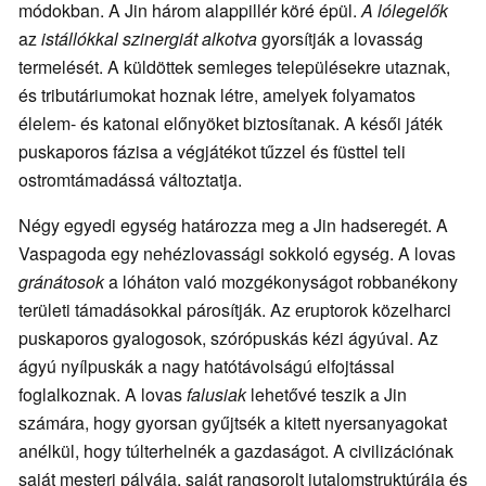
módokban. A Jin három alappillér köré épül.
A lólegelők
az
istállókkal
szinergiát alkotva
gyorsítják a lovasság
termelését. A küldöttek semleges településekre utaznak,
és tributáriumokat hoznak létre, amelyek folyamatos
élelem- és katonai előnyöket biztosítanak. A késői játék
puskaporos fázisa a végjátékot tűzzel és füsttel teli
ostromtámadássá változtatja.
Négy egyedi egység határozza meg a Jin hadseregét. A
Vaspagoda egy nehézlovassági sokkoló egység. A lovas
gránátosok
a lóháton való mozgékonyságot robbanékony
területi támadásokkal párosítják. Az eruptorok közelharci
puskaporos gyalogosok, szórópuskás kézi ágyúval. Az
ágyú nyílpuskák a nagy hatótávolságú elfojtással
foglalkoznak. A lovas
falusiak
lehetővé teszik a Jin
számára, hogy gyorsan gyűjtsék a kitett nyersanyagokat
anélkül, hogy túlterhelnék a gazdaságot. A civilizációnak
saját mesteri pályája, saját rangsorolt jutalomstruktúrája és