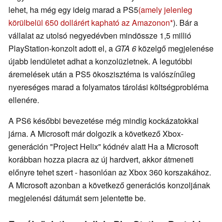
lehet, ha még egy ideig marad a PS5
(amely jelenleg
körülbelül 650 dollárért kapható az Amazonon
). Bár a
vállalat az utolsó negyedévben mindössze 1,5 millió
PlayStation-konzolt adott el, a
GTA 6
közelgő megjelenése
újabb lendületet adhat a konzolüzletnek. A legutóbbi
áremelések után a PS5 ökoszisztéma is valószínűleg
nyereséges marad a folyamatos tárolási költségprobléma
ellenére.
A PS6 későbbi bevezetése még mindig kockázatokkal
járna. A Microsoft már dolgozik a következő Xbox-
generáción "Project Helix" kódnév alatt Ha a Microsoft
korábban hozza piacra az új hardvert, akkor átmeneti
előnyre tehet szert - hasonlóan az Xbox 360 korszakához.
A Microsoft azonban a következő generációs konzoljának
megjelenési dátumát sem jelentette be.