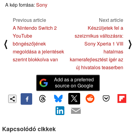
A kép forrása:
Sony
Previous article
Next article
A Nintendo Switch 2
Készüljetek fel a
YouTube
szeizmikus változásra:
⟨
⟩
böngészőjének
Sony Xperia 1 VIII
megoldása a jelentések
hatalmas
szerint blokkolva van
kamerafejlesztést ígér az
új hivatalos teaserben
Add as a preferred
source on Google
Kapcsolódó cikkek