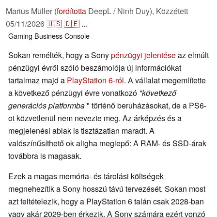
Marius Müller (
fordította
DeepL / Ninh Duy),
Közzétett
05/11/2026
🇺🇸
🇩🇪
...
Gaming
Business
Console
Sokan remélték, hogy a Sony
pénzügyi jelentése
az elmúlt
pénzügyi évről szóló beszámolója új információkat
tartalmaz majd a
PlayStation 6-ról
. A vállalat megemlítette
a következő pénzügyi évre vonatkozó
"következő
generációs platformba
" történő beruházásokat, de a PS6-
ot közvetlenül nem nevezte meg. Az árképzés és a
megjelenési ablak is tisztázatlan maradt. A
valószínűsíthető ok aligha meglepő: A RAM- és SSD-árak
továbbra is magasak.
Ezek a magas memória- és tárolási költségek
megnehezítik a Sony hosszú távú tervezését. Sokan most
azt feltételezik, hogy a PlayStation 6 talán csak 2028-ban
vagy akár 2029-ben érkezik. A Sony számára ezért vonzó