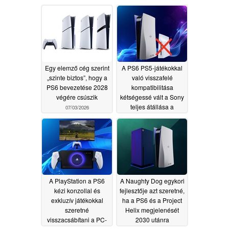
Egy elemző cég szerint
A PS6 PS5-játékokkal
„szinte biztos”, hogy a
való visszafelé
PS6 bevezetése 2028
kompatibilitása
végére csúszik
kétségessé vált a Sony
teljes átállása a
07/03/2026
digitális formátumra
következtében
07/02/2026
A PlayStation a PS6
A Naughty Dog egykori
kézi konzollal és
fejlesztője azt szeretné,
exkluzív játékokkal
ha a PS6 és a Project
szeretné
Helix megjelenését
visszacsábítani a PC-
2030 utánra