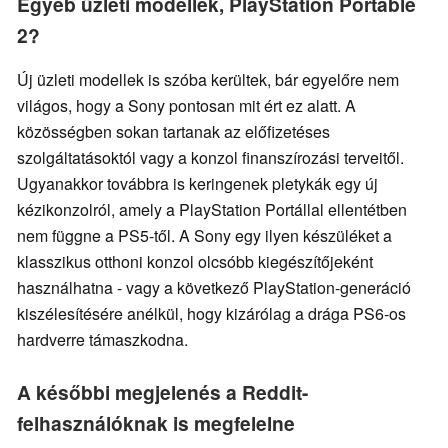
Egyéb üzleti modellek, PlayStation Portable
2?
Új üzleti modellek is szóba kerültek, bár egyelőre nem
világos, hogy a Sony pontosan mit ért ez alatt. A
közösségben sokan tartanak az előfizetéses
szolgáltatásoktól vagy a konzol finanszírozási terveitől.
Ugyanakkor továbbra is keringenek pletykák egy új
kézikonzolról, amely a PlayStation Portállal ellentétben
nem függne a PS5-től. A Sony egy ilyen készüléket a
klasszikus otthoni konzol olcsóbb kiegészítőjeként
használhatna - vagy a következő PlayStation-generáció
kiszélesítésére anélkül, hogy kizárólag a drága PS6-os
hardverre támaszkodna.
A későbbi megjelenés a Reddit-
felhasználóknak is megfelelne