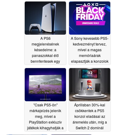
felhasználókat
halasztanák
06/30/2026
06/30/2026
A PS6
A Sony kevesebb PS5-
megjelenésének
kedvezményt tervez,
késedelme: a
mivel a magas
panaszokkal élő
memóriaárak
bennfentesek egy
elapasztják a konzolok
dologban úgy tűnik,
nyereségét
06/20/2026
egyetértenek
06/23/2026
"Csak PS5-ön"
Áprilisban 30%-kal
márkajelzés jelenik
csökkentek a PS5
meg, mivel a
konzol eladásai az
PlayStation exkluzív
áremelés után, míg a
játékok kihagyhatják a
Switch 2 dominál
PC-t
06/02/2026
05/20/2026