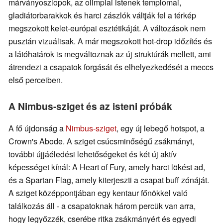
márványoszlopok, az olimpiai istenek templomai,
gladiátorbarakkok és harci zászlók váltják fel a térkép
megszokott kelet-európai esztétikáját. A változások nem
pusztán vizuálisak. A már megszokott hot-drop időzítés és
a látóhatárok is megváltoznak az új struktúrák mellett, ami
átrendezi a csapatok forgását és elhelyezkedését a meccs
első perceiben.
A Nimbus-sziget és az isteni próbák
A fő újdonság a
Nimbus-sziget
, egy új lebegő hotspot, a
Crown's Abode. A sziget csúcsminőségű zsákmányt,
további újjáéledési lehetőségeket és két új aktív
képességet kínál: A Heart of Fury, amely harci lökést ad,
és a Spartan Flag, amely kiterjeszti a csapat buff zónáját.
A sziget középpontjában egy kentaur főnökkel való
találkozás áll - a csapatoknak három percük van arra,
hogy legyőzzék, cserébe ritka zsákmányért és egyedi