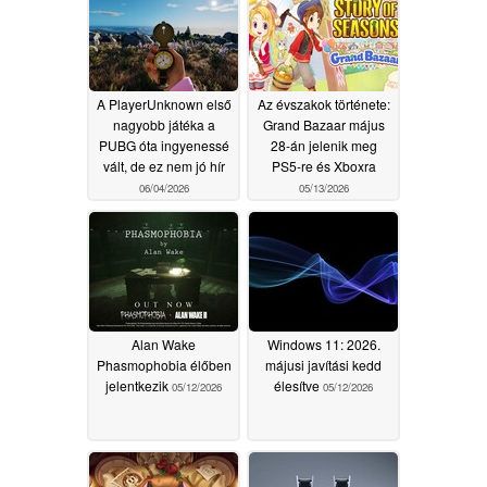
A PlayerUnknown első
Az évszakok története:
nagyobb játéka a
Grand Bazaar május
PUBG óta ingyenessé
28-án jelenik meg
vált, de ez nem jó hír
PS5-re és Xboxra
06/04/2026
05/13/2026
Alan Wake
Windows 11: 2026.
Phasmophobia élőben
májusi javítási kedd
jelentkezik
élesítve
05/12/2026
05/12/2026