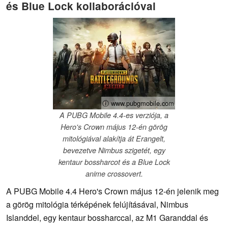
és Blue Lock kollaborációval
ⓘ www.pubgmobile.com
A PUBG Mobile 4.4-es verziója, a
Hero's Crown május 12-én görög
mitológiával alakítja át Erangelt,
bevezetve Nimbus szigetét, egy
kentaur bossharcot és a Blue Lock
anime crossovert.
A PUBG Mobile 4.4 Hero's Crown május 12-én jelenik meg
a görög mitológia térképének felújításával, Nimbus
Islanddel, egy kentaur bossharccal, az M1 Garanddal és