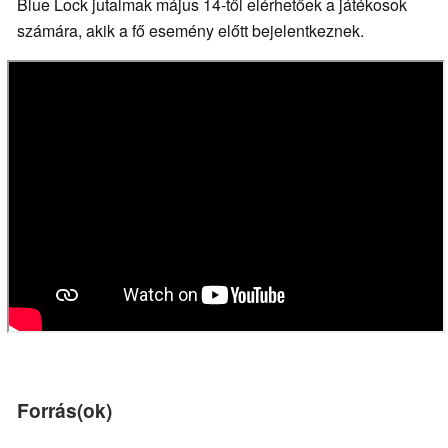
Blue Lock jutalmak május 14-től elérhetőek a játékosok
számára, akik a fő esemény előtt bejelentkeznek.
Forrás(ok)