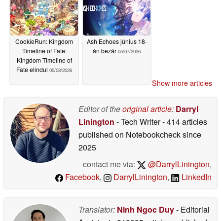
CookieRun: Kingdom
Ash Echoes június 18-
Timeline of Fate:
án bezár
05/07/2026
Kingdom Timeline of
Fate elindul
05/08/2026
Show more articles
Editor of the
original article
:
Darryl
Linington
- Tech Writer
- 414 articles
published on Notebookcheck
since
2025
contact me via:
@DarrylLinington
,
Facebook
,
DarrylLinington
,
LinkedIn
Translator:
Ninh Ngoc Duy
- Editorial