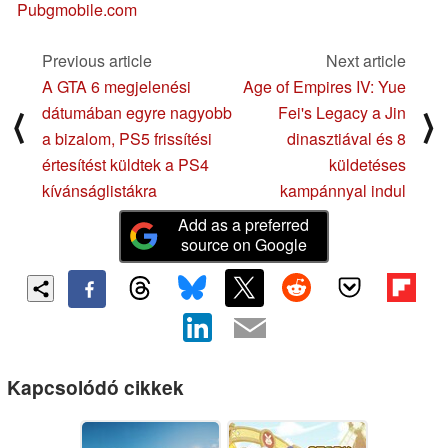
Pubgmobile.com
Previous article
Next article
A GTA 6 megjelenési
Age of Empires IV: Yue
dátumában egyre nagyobb
Fei's Legacy a Jin
⟨
⟩
a bizalom, PS5 frissítési
dinasztiával és 8
értesítést küldtek a PS4
küldetéses
kívánságlistákra
kampánnyal indul
Add as a preferred
source on Google
Kapcsolódó cikkek