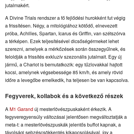
jutalmakért.
A Divine Trials rendszer a fő fejlődési hurokként fut végig
a frissítésen. Négy, a mitológiához kötődő, elnevezett
próba, Achilles, Spartan, Icarus és Griffin, van szétszórva
a térképen. Ezek teljesítésével dicsőségérmeket lehet
szerezni, amelyek a mérkőzések során összegyűlnek, és
feloldják a frissítés exkluzív szezonális jutalmait. Egy új
jármű, a Chariot is bemutatkozik: egy tűzlovakkal hajtott
kocsi, amelynek végsebessége 85 km/h, és amely rövid
időre a levegőbe emelkedik, ha teljesen be van kapcsolva.
Fegyverek, kollabok és a következő részek
A
M1 Garand
új mesterlövészpuskaként érkezik. A
fegyveregyensúly változásai jelentősen megváltoztatják a
meta-t: a mesterlövészpuskák jelentős buffot kapnak, a
távolsági sebzéscsökkentés kikapcsolásával, így a