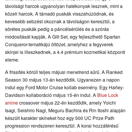
távolsági harcok ugyanolyan hatékonyak lesznek, mint a
közeli harcok. A támadó puskák visszahúzódnak, és
kevesebb sebzést okoznak a távolságon keresztül, a
sörétes puskák pedig a páncélsérülés és a szórás
módosítását kapják. A Gilt Set, egy fejleszthető Spartan
Conqueror-tematikájú öltözet, amelyhez a fegyverek
skinjei is illeszkednek, a 4.4 prémium kozmetikai központi
eleme.
A frissítés körüli teljes májusi menetrend sűrű. A Ranked
Season 30 május 13-án kezdődik. Ugyanezen a napon
indul egy Ford Motor Cruise kollab esemény. Egy Harley-
Davidson kollaboráció május 15-én indul. A
Blue Lock
anime
crossover május 22-én kezdődik, amely Yoichi
Isagi, Seishiro Nagi, Meguru Bachira és Rin Itoshi alapján
készült karakter skineket hoz egy 500 UC Prize Path
progression rendszeren keresztül. A korai hozzáférésű