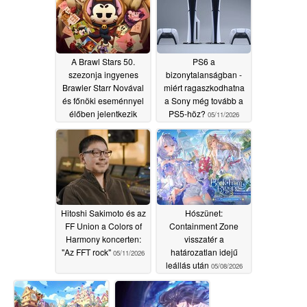
A Brawl Stars 50.
PS6 a
szezonja ingyenes
bizonytalanságban -
Brawler Starr Novával
miért ragaszkodhatna
és főnöki eseménnyel
a Sony még tovább a
élőben jelentkezik
PS5-höz?
05/11/2026
05/12/2026
Hitoshi Sakimoto és az
Hószünet:
FF Union a Colors of
Containment Zone
Harmony koncerten:
visszatér a
"Az FFT rock"
határozatlan idejű
05/11/2026
leállás után
05/08/2026