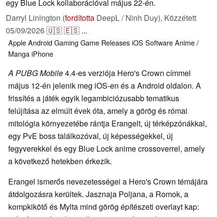
egy Blue Lock kollaborációval május 22-én.
Darryl Linington (
fordította
DeepL / Ninh Duy),
Közzétett
05/09/2026
🇺🇸
🇪🇸
...
Apple
Android
Gaming
Game Releases
iOS
Software
Anime /
Manga
iPhone
A PUBG Mobile
4.4-es verziója Hero's Crown címmel
május 12-én jelenik meg iOS-en és a Android oldalon. A
frissítés a játék egyik legambiciózusabb tematikus
felújítása az elmúlt évek óta, amely a görög és római
mitológia környezetébe rántja Erangelt, új térképzónákkal,
egy PvE boss találkozóval, új képességekkel, új
fegyverekkel és egy Blue Lock anime crossoverrel, amely
a következő hetekben érkezik.
Erangel ismerős nevezetességei a Hero's Crown témájára
átdolgozásra kerültek. Jasznaja Poljana, a Romok, a
kompkikötő és Mylta mind görög építészeti overlayt kap: