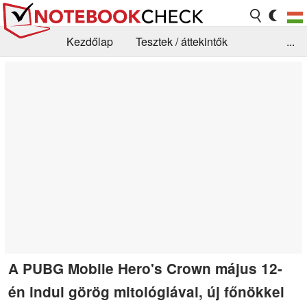
Kezdőlap
Tesztek / áttekintők
...
Hírek
GYIK / Technológia / Benchmarkok
Könyvtár
Kapcsolat
A PUBG Mobile Hero's Crown május 12-
én indul görög mitológiával, új főnökkel