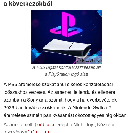
a következőkből
ⓘ PlayStation
A PS5 Digital konzol vízszintesen áll
a PlayStation logó alatt
A PS5 áremelése szokatlanul sikeres konzoleladási
időszakhoz vezetett. Az átmeneti fellendülés ellenére
azonban a Sony arra számít, hogy a hardverbevételek
2026-ban tovább csökkennek. A Nintendo Switch 2
áremelése szintén pánikvásárlást okozott egyes régiókban.
Adam Corsetti (
fordította
DeepL / Ninh Duy),
Közzétett
05/12/2026
🇺🇸
🇩🇪
...