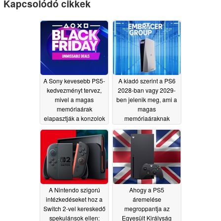
Kapcsolódó cikkek
A Sony kevesebb PS5-
A kiadó szerint a PS6
kedvezményt tervez,
2028-ban vagy 2029-
mivel a magas
ben jelenik meg, ami a
memóriaárak
magas
elapasztják a konzolok
memóriaáraknak
nyereségét
köszönhető
06/20/2026
06/19/2026
A Nintendo szigorú
Ahogy a PS5
intézkedéseket hoz a
áremelése
Switch 2-vel kereskedő
megroppantja az
spekulánsok ellen:
Egyesült Királyság