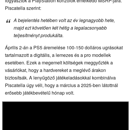
fogyasztók a PlayStation konzolok emelkedő MSRP-jára.
Piscatella szerint:
A bejelentés hetében volt az év legnagyobb hete,
majd ezt követően két hétig a legalacsonyabb
teljesítményt produkálta.
Április 2-án a PS5 áremelése 100-150 dolláros ugrásokat
tartalmazott a digitális, a lemezes és a pro modellek
esetében. Ezek a megemelt költségek meggyőzték a
vásárlókat, hogy a hardvereket a meglévő árakon
biztosítsák. A lenyűgöző játékeladásokkal kombinálva
Piscatella úgy véli, hogy a március a 2025-ben látottnál
erősebb játékbevételű hónap volt.