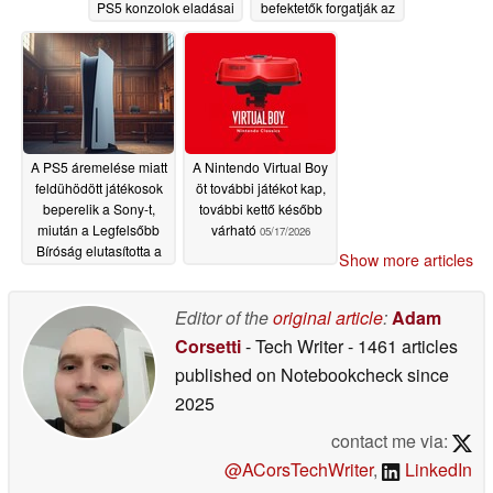
PS5 konzolok eladásai
befektetők forgatják az
hiányoznak
AI részvényeket
05/20/2026
05/20/2026
A PS5 áremelése miatt
A Nintendo Virtual Boy
feldühödött játékosok
öt további játékot kap,
beperelik a Sony-t,
további kettő később
miután a Legfelsőbb
várható
05/17/2026
Bíróság elutasította a
Show more articles
tarifákat
05/19/2026
Editor of the
original article
:
Adam
Corsetti
- Tech Writer
- 1461 articles
published on Notebookcheck
since
2025
contact me via:
@ACorsTechWriter
,
LinkedIn