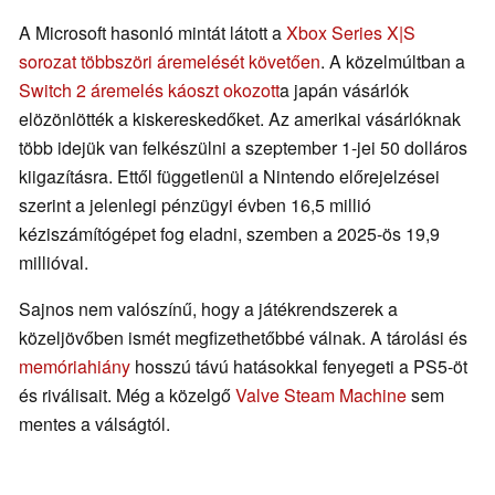
A Microsoft hasonló mintát látott a
Xbox Series X|S
sorozat többszöri áremelését követően
. A közelmúltban a
Switch 2 áremelés káoszt okozott
a japán vásárlók
elözönlötték a kiskereskedőket. Az amerikai vásárlóknak
több idejük van felkészülni a szeptember 1-jei 50 dolláros
kiigazításra. Ettől függetlenül a Nintendo előrejelzései
szerint a jelenlegi pénzügyi évben 16,5 millió
kéziszámítógépet fog eladni, szemben a 2025-ös 19,9
millióval.
Sajnos nem valószínű, hogy a játékrendszerek a
közeljövőben ismét megfizethetőbbé válnak. A tárolási és
memóriahiány
hosszú távú hatásokkal fenyegeti a PS5-öt
és riválisait. Még a közelgő
Valve Steam Machine
sem
mentes a válságtól.