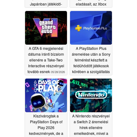
Japánban játékidő-
eladásait, az Xbox
követelményeket vezet
konzolokat az exkluzív
be
játék lendítette fel
06/14/2026
06/04/2026
A GTA 6 megjelenési
A PlayStation Plus
dátuma iránti bizalom
áremelése után a Sony
ellenére a Take-Two
felmérést készített a
Interactive részvényei
feldühödött játékosok
tovább esnek
körében a szolgáltatás
05/28/2026
értékéről
05/25/2026
Kiszivárogtak a
A Nintendo részvényei
PlayStation Days of
a Switch 2 áremelési
Play 2026
hírek ellenére
kedvezmények, de a
emelkednek, mivel a