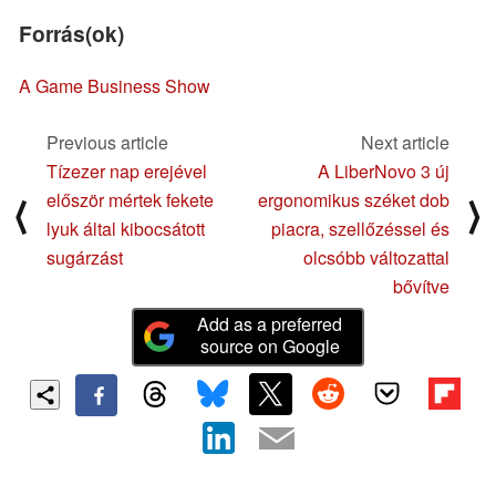
Forrás(ok)
A Game Business Show
Previous article
Next article
Tízezer nap erejével
A LiberNovo 3 új
először mértek fekete
ergonomikus széket dob
⟨
⟩
lyuk által kibocsátott
piacra, szellőzéssel és
sugárzást
olcsóbb változattal
bővítve
Add as a preferred
source on Google