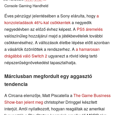
Console
Gaming
Handheld
Éves pénzügyi jelentésében a Sony elárulta, hogy
a
konzoleladások 46%-kal csökkentek
a negyedik
negyedévben az előző évhez képest. A
PS5 áremelés
valószínűleg hozzájárul majd a játékbevételek további
csökkenéséhez. A változások életbe lépése előtt azonban
a vásárlók özönlöttek a rendszerhez. A
a hamarosan
drágábbá váló Switch 2
ugyanezt a rövid ideig tartó
népszerűségnövekedést tapasztalhatja.
Márciusban megfordult egy aggasztó
tendencia
A Circana elemzője, Matt Piscatella a
The Game Business
Show-ban jelent meg
christopher Dringgel készített
interjút. Arról nyilatkozott, hogyan reagáltak az amerikai