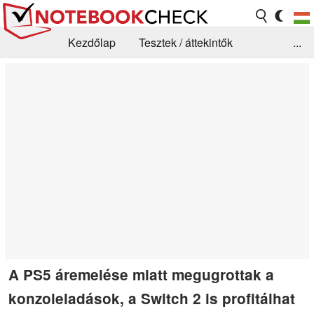
Kezdőlap
Tesztek / áttekintők
...
Hírek
GYIK / Technológia / Benchmarkok
Könyvtár
Kapcsolat
A PS5 áremelése miatt megugrottak a
konzoleladások, a Switch 2 is profitálhat