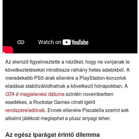
Az elemző figyelmeztette a nézőket, hogy ne vonjanak le
következtetéseket mindössze néhány hetes adatokból. A
meredekebb PS5-árak ellenére a PlayStation-konzolok
eladásai stabilizálódhatnak a következő hónapokban. A
GTA 6
megjelenési dátuma
szintén novemberben
esedékes, a Rockstar Games címét ígérő
rendszereladónak
. Ennek ellenére Piscatella szerint sok
alkalmi játékost meglephet a plusz anyagi teher.
Az egész iparágat érintő dilemma