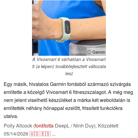
ⓘ Garmin
A Vivosmart 6 várhatóan a Vivosmart
5 (a képen) továbbfejlesztett változata
lesz
Egy másik, hivatalos Garmin forrásból származó szivárgás
említette a közelgő Vivosmart 6 fitneszszalagot. A még meg
nem jelent viselhető készüléket a márka két weboldalán is
említették néhány hónappal ezelőtt, frissített funkciókra
utalva.
Polly Allcock (
fordította
DeepL / Ninh Duy),
Közzétett
05/14/2026
🇺🇸
🇪🇸
...