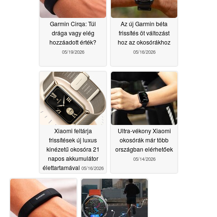
Garmin Cirqa: Túl
Az új Garmin béta
drága vagy elég
frissítés öt változást
hozzáadott érték?
hoz az okosórákhoz
05/19/2026
05/16/2026
Xiaomi feltárja
Ultra-vékony Xiaomi
frissítések új luxus
okosórák már több
kinézetű okosóra 21
országban elérhetőek
napos akkumulátor
05/14/2026
élettartamával
05/16/2026