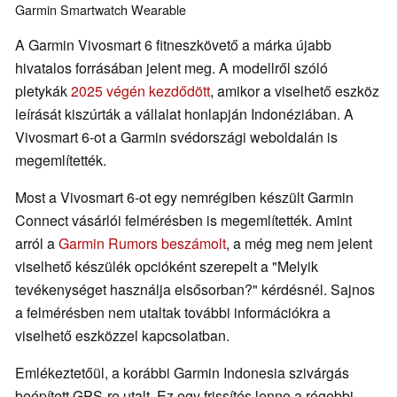
Garmin
Smartwatch
Wearable
A Garmin Vivosmart 6 fitneszkövető a márka újabb
hivatalos forrásában jelent meg. A modellről szóló
pletykák
2025 végén kezdődött
, amikor a viselhető eszköz
leírását kiszúrták a vállalat honlapján Indonéziában. A
Vivosmart 6-ot a Garmin svédországi weboldalán is
megemlítették.
Most a Vivosmart 6-ot egy nemrégiben készült Garmin
Connect vásárlói felmérésben is megemlítették. Amint
arról a
Garmin Rumors beszámolt
, a még meg nem jelent
viselhető készülék opcióként szerepelt a "Melyik
tevékenységet használja elsősorban?" kérdésnél. Sajnos
a felmérésben nem utaltak további információkra a
viselhető eszközzel kapcsolatban.
Emlékeztetőül, a korábbi Garmin Indonesia szivárgás
beépített GPS-re utalt. Ez egy frissítés lenne a régebbi