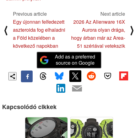
Previous article
Next article
Egy újonnan felfedezett
2026 Az Alienware 16X
⟨
⟩
aszteroida fog elhaladni
Aurora olyan drága,
a Föld közelében a
hogy árban már az Area-
következő napokban
51 szériával vetekszik
Add as a preferred
source on Google
Kapcsolódó cikkek