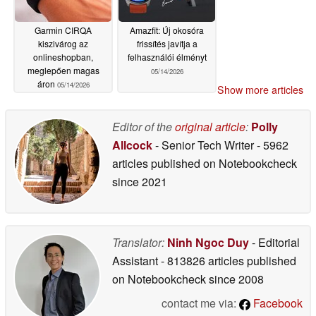
Garmin CIRQA
Amazfit: Új okosóra
kiszivárog az
frissítés javítja a
onlineshopban,
felhasználói élményt
meglepően magas
05/14/2026
áron
05/14/2026
Show more articles
Editor of the
original article
:
Polly
Allcock
- Senior Tech Writer
- 5962
articles published on Notebookcheck
since 2021
Translator:
Ninh Ngoc Duy
- Editorial
Assistant
- 813826 articles published
on Notebookcheck
since 2008
contact me via:
Facebook