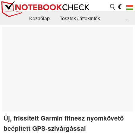
Kezdőlap
Tesztek / áttekintők
...
Hírek
GYIK / Technológia / Benchmarkok
Könyvtár
Kapcsolat
Új, frissített Garmin fitnesz nyomkövető
beépített GPS-szivárgással