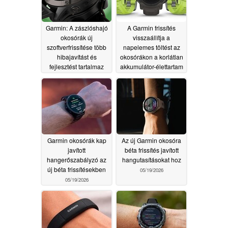
Garmin: A zászlóshajó
A Garmin frissítés
okosórák új
visszaállítja a
szoftverfrissítése több
napelemes töltést az
hibajavítást és
okosórákon a korlátlan
fejlesztést tartalmaz
akkumulátor-élettartam
érdekében
05/20/2026
05/19/2026
Garmin okosórák kap
Az új Garmin okosóra
javított
béta frissítés javított
hangerőszabályzó az
hangutasításokat hoz
új béta frissítésekben
05/19/2026
05/19/2026