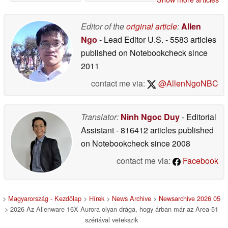
és Intel Panther Lake-
05/16/2026
el
05/15/2026
Editor of the
original article
:
Allen
Ngo
- Lead Editor U.S.
- 5583 articles
published on Notebookcheck
since
2011
contact me via:
@AllenNgoNBC
Translator:
Ninh Ngoc Duy
- Editorial
Assistant
- 816412 articles published
on Notebookcheck
since 2008
contact me via:
Facebook
>
Magyarország - Kezdőlap
>
Hírek
>
News Archive
>
Newsarchive 2026 05
> 2026 Az Alienware 16X Aurora olyan drága, hogy árban már az Area-51
szériával vetekszik