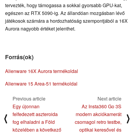
tervezték, hogy támogassa a sokkal gyorsabb GPU-kat,
egészen az RTX 5090-ig. Az állandóan mozgásban lévő
játékosok számára a hordozhatóság szempontjából a 16X
Aurora nagyobb értéket jelenthet.
Forrás(ok)
Alienware 16X Aurora termékoldal
Alienware 15 Area-51 termékoldal
Previous article
Next article
Egy újonnan
Az Insta360 Go 3S
felfedezett aszteroida
modern akciókamerát
⟨
⟩
fog elhaladni a Föld
csomagol retro testbe,
közelében a következő
optikai keresővel és