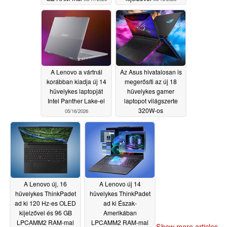
A Lenovo a vártnál
Az Asus hivatalosan is
korábban kiadja új 14
megerősíti az új 18
hüvelykes laptopját
hüvelykes gamer
Intel Panther Lake-el
laptopot világszerte
320W-os
05/16/2026
teljesítménynövekedéssel
és 4K Mini LED
kijelzővel
05/16/2026
A Lenovo új, 16
A Lenovo új 14
hüvelykes ThinkPadet
hüvelykes ThinkPadet
ad ki 120 Hz-es OLED
ad ki Észak-
kijelzővel és 96 GB
Amerikában
LPCAMM2 RAM-mal
LPCAMM2 RAM-mal
Show more articles