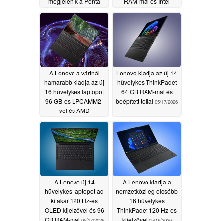
megjelenik a Penta
RAM-mal és Intel
Tandem technológiával
Panther Lake-rel
07/09/2026
05/19/2026
A Lenovo a vártnál
Lenovo kiadja az új 14
hamarabb kiadja az új
hüvelykes ThinkPadet
16 hüvelykes laptopot
64 GB RAM-mal és
96 GB-os LPCAMM2-
beépített tollal
05/17/2026
vel és AMD
processzorokkal
05/18/2026
A Lenovo új 14
A Lenovo kiadja a
hüvelykes laptopot ad
nemzetközileg olcsóbb
ki akár 120 Hz-es
16 hüvelykes
OLED kijelzővel és 96
ThinkPadet 120 Hz-es
GB RAM-mal
kijelzővel
05/17/2026
05/16/2026