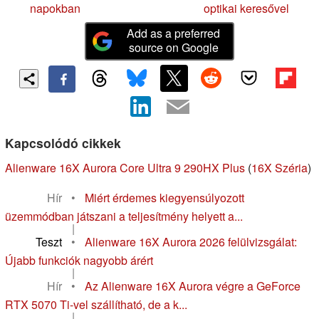
napokban
optikai keresővel
Add as a preferred
source on Google
Kapcsolódó cikkek
Alienware 16X Aurora Core Ultra 9 290HX Plus
(
16X Széria
)
Hír
•
Miért érdemes kiegyensúlyozott
üzemmódban játszani a teljesítmény helyett a...
|
Teszt
•
Alienware 16X Aurora 2026 felülvizsgálat:
Újabb funkciók nagyobb árért
|
Hír
•
Az Alienware 16X Aurora végre a GeForce
RTX 5070 Ti-vel szállítható, de a k...
|