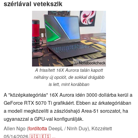
szériával vetekszik
ⓘ Notebookcheck
A frissített 16X Aurora talán kapott
néhány új opciót, de sokkal drágább
is lett, mint korábban
A "középkategóriás" 16X Aurora idén 3000 dollárba kerül a
GeForce RTX 5070 Ti grafikáért. Ebben az árkategóriában
a modell megközelíti a zászlóshajó Area-51 sorozatot, ha
ugyanazzal a GPU-val konfigurálják.
Allen Ngo (
fordította
DeepL / Ninh Duy),
Közzétett
05/14/2026
🇺🇸
🇪🇸
...