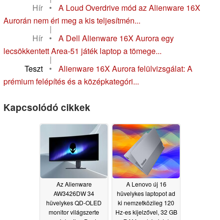
Hír
•
A Loud Overdrive mód az Alienware 16X
Aurorán nem éri meg a kis teljesítmén...
|
Hír
•
A Dell Alienware 16X Aurora egy
lecsökkentett Area-51 játék laptop a tömege...
|
Teszt
•
Alienware 16X Aurora felülvizsgálat: A
prémium felépítés és a középkategóri...
Kapcsolódó cikkek
Az Alienware
A Lenovo új 16
AW3426DW 34
hüvelykes laptopot ad
hüvelykes QD-OLED
ki nemzetközileg 120
monitor világszerte
Hz-es kijelzővel, 32 GB