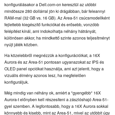
konfigurálásakor a Dell.com-on keresztül az utóbbi
mindössze 280 dollárral jön ki drágábban, bár feleannyi
RAM-mal (32 GB vs. 16 GB). Az Area-51 csúcsmodellként
fejlettebb kiegészítő funkciókat és erősebb, vonzóbb
felépítést kínál, ami indokolhatja néhány hátrányát,
különösen akkor, ha mindkettő szinte azonos teljesítményt
nyújt játék közben.
Ha közelebbről megnézzük a konfigurációikat, a 16X
Aurora és az Area-51 pontosan ugyanazokat az IPS és
OLED panel opciókat használja, ami azt jelenti, hogy a
vizuális élmény azonos lesz, ha megfelelően
konfiguráljuk.
Még mindig van néhány ok, amiért a "gyengébb" 16X
Aurora-t előnyben kell részesíteni a zászlóshajó Area-51-
gyel szemben. A legfontosabb, hogy a 16X Aurora sokkal
könnyebb és kisebb, mint az Area-51, mivel az utóbbit úgy