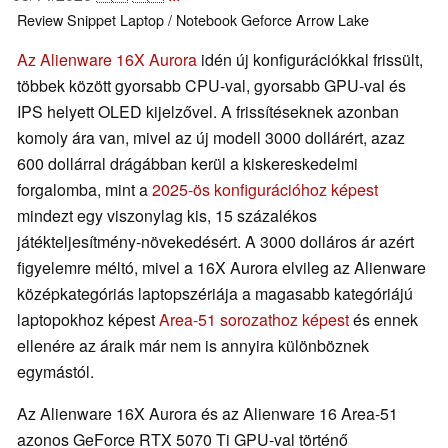
Review Snippet
Laptop / Notebook
Geforce
Arrow Lake
Az Alienware 16X Aurora
idén új konfigurációkkal frissült,
többek között gyorsabb CPU-val, gyorsabb GPU-val és
IPS helyett OLED kijelzővel. A frissítéseknek azonban
komoly ára van, mivel az új modell 3000 dollárért, azaz
600 dollárral drágábban kerül a kiskereskedelmi
forgalomba, mint a
2025-ös konfigurációhoz képest
mindezt egy viszonylag kis, 15 százalékos
játékteljesítmény-növekedésért. A 3000 dolláros ár azért
figyelemre méltó, mivel a 16X Aurora elvileg az Alienware
középkategóriás laptopszériája a magasabb kategóriájú
laptopokhoz képest
Area-51 sorozathoz képest
és ennek
ellenére az áraik már nem is annyira különböznek
egymástól.
Az Alienware 16X Aurora és az Alienware 16 Area-51
azonos GeForce RTX 5070 Ti GPU-val történő