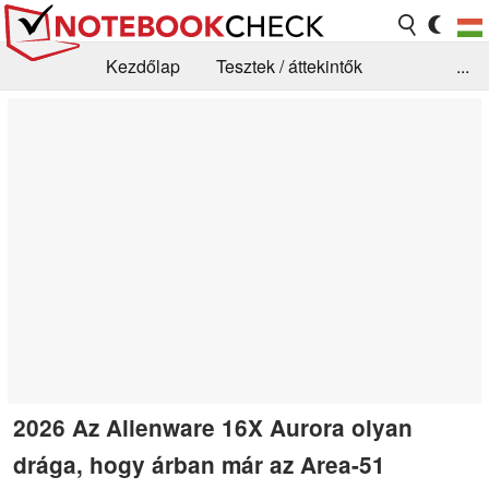
Kezdőlap
Tesztek / áttekintők
...
Hírek
GYIK / Technológia / Benchmarkok
Könyvtár
Kapcsolat
2026 Az Alienware 16X Aurora olyan
drága, hogy árban már az Area-51