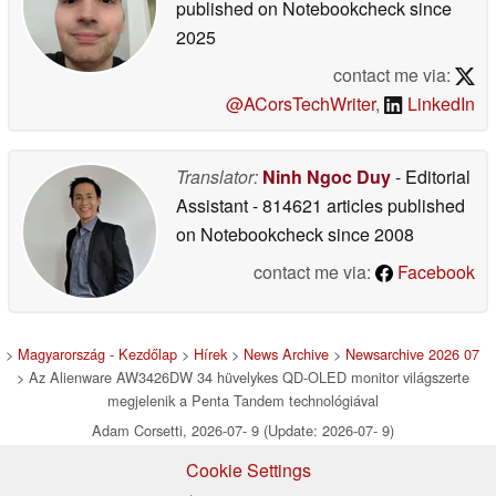
published on Notebookcheck
since
2025
contact me via:
@ACorsTechWriter
,
LinkedIn
Translator:
Ninh Ngoc Duy
- Editorial
Assistant
- 814621 articles published
on Notebookcheck
since 2008
contact me via:
Facebook
>
Magyarország - Kezdőlap
>
Hírek
>
News Archive
>
Newsarchive 2026 07
> Az Alienware AW3426DW 34 hüvelykes QD-OLED monitor világszerte
megjelenik a Penta Tandem technológiával
Adam Corsetti, 2026-07- 9 (Update: 2026-07- 9)
Cookie Settings