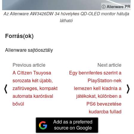
ⓘ Alienware PR
Az Alienware AW3426DW 34 hüvelykes QD-OLED monitor hátulja
látható
Forrás(ok)
Alienware sajtóosztály
Previous article
Next article
A Citizen Tsuyosa
Egy bennfentes szerint a
sorozata két újabb,
PlayStation-nek
⟨
⟩
zafírüveges, kompakt
lemezen kell kiadnia a
automata karórával
játékokat, különben a
bővül
PS6 bevezetése
kudarcba fullad
Add as a preferred
source on Google