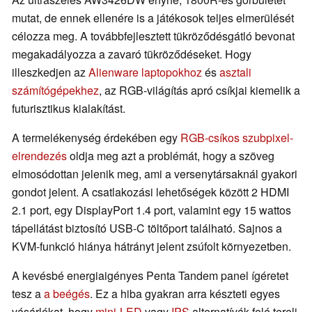
mutat, de ennek ellenére is a játékosok teljes elmerülését
célozza meg. A továbbfejlesztett tükröződésgátló bevonat
megakadályozza a zavaró tükröződéseket. Hogy
illeszkedjen az
Alienware laptopokhoz
és
asztali
számítógépekhez
, az RGB-világítás apró csíkjai kiemelik a
futurisztikus kialakítást.
A termelékenység érdekében egy
RGB-csíkos szubpixel-
elrendezés
oldja meg azt a problémát, hogy a szöveg
elmosódottan jelenik meg, ami a versenytársaknál gyakori
gondot jelent. A csatlakozási lehetőségek között 2 HDMI
2.1 port, egy DisplayPort 1.4 port, valamint egy 15 wattos
tápellátást biztosító USB-C töltőport található. Sajnos a
KVM-funkció hiánya hátrányt jelent zsúfolt környezetben.
A kevésbé energiaigényes Penta Tandem panel ígéretet
tesz a
a beégés
. Ez a hiba gyakran arra készteti egyes
vásárlókat, hogy
mini-LED
vagy
IPS
alternatívák felé tereli.