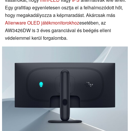
Egy grafitlap egyenletesen osztja el a felhalmozódott hőt,
hogy megakadályozza a képmaradást. Akárcsak más
Alienware OLED játékmonitorokhoz
esetében, az
AW3426DW is 3 éves garanciával és beégés elleni
védelemmel kerül forgalomba.