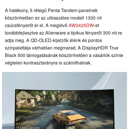
A hatékony, 5 rétegű Penta Tandem panelnek
köszönhetően ez az ultraszéles modell 1300 nit
csúcsfényerőt ér el. A meglévő
AW3425DW
-et
továbbfejlesztve az Alienware a tipikus fényerőt 300 nit-re
adja meg. A QD-OLED-kijelzők élénk és pontos
színpalettája várhatóan megmarad. A DisplayHDR True
Black 500 támogatásának köszönhetően a vásárlók szinte
végtelen kontrasztarányra is számíthatnak.