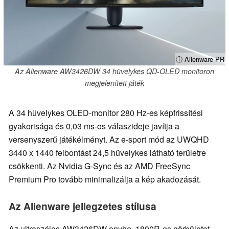
ⓘ Alienware PR
Az Alienware AW3426DW 34 hüvelykes QD-OLED monitoron
megjelenített játék
A 34 hüvelykes OLED-monitor 280 Hz-es képfrissítési
gyakorisága és 0,03 ms-os válaszideje javítja a
versenyszerű játékélményt. Az e-sport mód az UWQHD
3440 x 1440 felbontást 24,5 hüvelykes látható területre
csökkenti. Az Nvidia G-Sync és az AMD FreeSync
Premium Pro tovább minimalizálja a kép akadozását.
Az Alienware jellegzetes stílusa
Az ultraszéles AW3426DW enyhe, 1800R-es görbületet