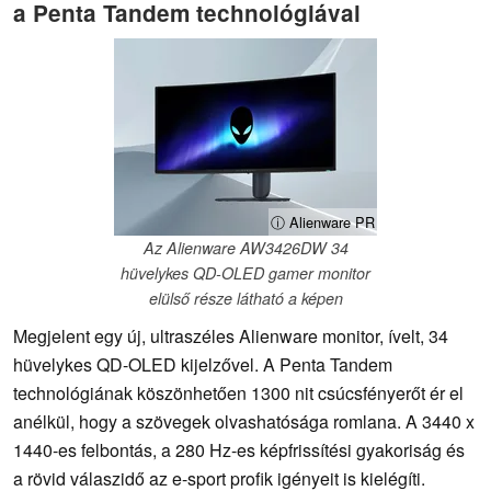
a Penta Tandem technológiával
ⓘ Alienware PR
Az Alienware AW3426DW 34
hüvelykes QD-OLED gamer monitor
elülső része látható a képen
Megjelent egy új, ultraszéles Alienware monitor, ívelt, 34
hüvelykes QD-OLED kijelzővel. A Penta Tandem
technológiának köszönhetően 1300 nit csúcsfényerőt ér el
anélkül, hogy a szövegek olvashatósága romlana. A 3440 x
1440-es felbontás, a 280 Hz-es képfrissítési gyakoriság és
a rövid válaszidő az e-sport profik igényeit is kielégíti.