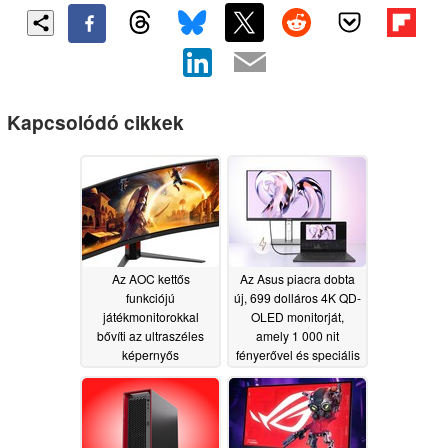
Kapcsolódó cikkek
Az AOC kettős
Az Asus piacra dobta
funkciójú
új, 699 dolláros 4K QD-
játékmonitorokkal
OLED monitorját,
bővíti az ultraszéles
amely 1 000 nit
képernyős
fényerővel és speciális
termékcsaládját
Mac-kompatibilitással
rendelkezik
07/19/2026
07/15/2026