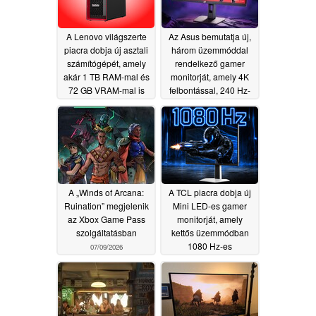
A Lenovo világszerte
Az Asus bemutatja új,
piacra dobja új asztali
három üzemmóddal
számítógépét, amely
rendelkező gamer
akár 1 TB RAM-mal és
monitorját, amely 4K
72 GB VRAM-mal is
felbontással, 240 Hz-
rendelkezik
es és akár 488 Hz-es
07/14/2026
képfrissítési
frekvenciával
rendelkezik
07/10/2026
A „Winds of Arcana:
A TCL piacra dobja új
Ruination” megjelenik
Mini LED-es gamer
az Xbox Game Pass
monitorját, amely
szolgáltatásban
kettős üzemmódban
1080 Hz-es
07/09/2026
képfrissítési
frekvenciával
rendelkezik
07/09/2026