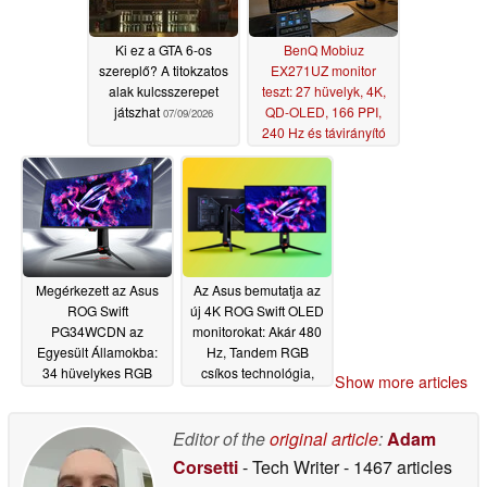
Ki ez a GTA 6-os
BenQ Mobiuz
szereplő? A titokzatos
EX271UZ monitor
alak kulcsszerepet
teszt: 27 hüvelyk, 4K,
játszhat
QD-OLED, 166 PPI,
07/09/2026
240 Hz és távirányító
06/20/2026
Megérkezett az Asus
Az Asus bemutatja az
ROG Swift
új 4K ROG Swift OLED
PG34WCDN az
monitorokat: Akár 480
Egyesült Államokba:
Hz, Tandem RGB
34 hüvelykes RGB
csíkos technológia,
Show more articles
csíkos tandem OLED
90W-os PD
06/02/2026
360 Hz-es
frekvenciával
Editor of the
original article
:
Adam
06/10/2026
Corsetti
- Tech Writer
- 1467 articles