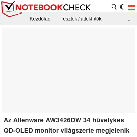
Kezdőlap
Tesztek / áttekintők
...
Hírek
GYIK / Technológia / Benchmarkok
Könyvtár
Kapcsolat
Az Alienware AW3426DW 34 hüvelykes
QD-OLED monitor világszerte megjelenik