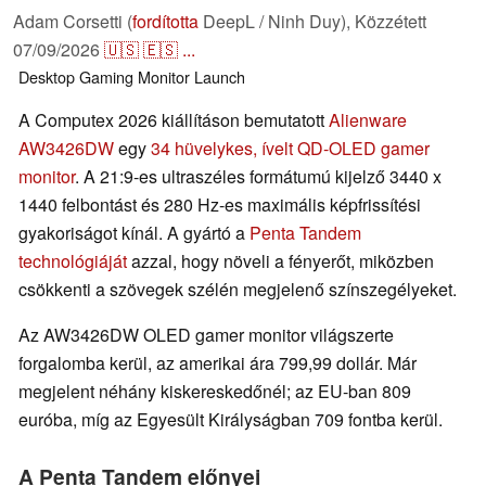
Adam Corsetti (
fordította
DeepL / Ninh Duy),
Közzétett
07/09/2026
🇺🇸
🇪🇸
...
Desktop
Gaming
Monitor
Launch
A Computex 2026 kiállításon bemutatott
Alienware
AW3426DW
egy
34 hüvelykes, ívelt QD-OLED gamer
monitor
. A 21:9-es ultraszéles formátumú kijelző 3440 x
1440 felbontást és 280 Hz-es maximális képfrissítési
gyakoriságot kínál. A gyártó a
Penta Tandem
technológiáját
azzal, hogy növeli a fényerőt, miközben
csökkenti a szövegek szélén megjelenő színszegélyeket.
Az AW3426DW OLED gamer monitor világszerte
forgalomba kerül, az amerikai ára 799,99 dollár. Már
megjelent néhány kiskereskedőnél; az EU-ban 809
euróba, míg az Egyesült Királyságban 709 fontba kerül.
A Penta Tandem előnyei